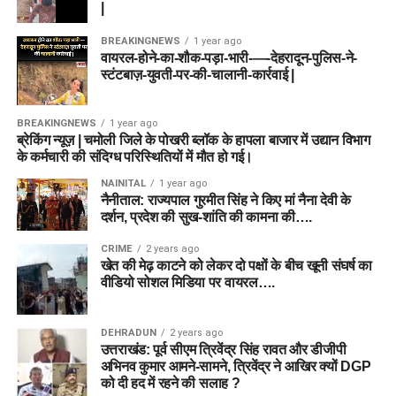
|
BREAKINGNEWS
1 year ago
वायरल-होने-का-शौक-पड़ा-भारी-—-देहरादून-पुलिस-ने-
स्टंटबाज़-युवती-पर-की-चालानी-कार्रवाई |
BREAKINGNEWS
1 year ago
ब्रेकिंग न्यूज़ | चमोली जिले के पोखरी ब्लॉक के हापला बाजार में उद्यान विभाग
के कर्मचारी की संदिग्ध परिस्थितियों में मौत हो गई।
NAINITAL
1 year ago
नैनीताल: राज्यपाल गुरमीत सिंह ने किए मां नैना देवी के
दर्शन, प्रदेश की सुख-शांति की कामना की….
CRIME
2 years ago
खेत की मेढ़ काटने को लेकर दो पक्षों के बीच खूनी संघर्ष का
वीडियो सोशल मिडिया पर वायरल….
DEHRADUN
2 years ago
उत्तराखंड: पूर्व सीएम त्रिवेंद्र सिंह रावत और डीजीपी
अभिनव कुमार आमने-सामने, त्रिवेंद्र ने आखिर क्यों DGP
को दी हद में रहने की सलाह ?