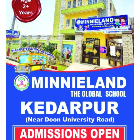
महिला सशक्तिकरण एवं बाल विकास विभाग की ओर से इसके लिए ‘आलंबन
गांव’ विकसित करने की योजना तैयार की जा रही है। इस योजना का उद्देश्य
नारी निकेतन में रहने वाली महिलाओं और बच्चों को सुरक्षित माहौल के साथ-
साथ घर जैसा अपनापन और स्वतंत्रता देना है।
उत्तराखंड में बन रहा ‘आलंबन गांव’
महिला सशक्तिकरण एवं बाल विकास विभाग
के निदेशक आईएएस बंशीलाल
राणा के मुताबिक, नारी निकेतन में आने वाली कई महिलाएं और बच्चे खुद को
एक बंद संस्थान या जेल जैसी जगह पर महसूस करते हैं। यही वजह है कि
कई बार बच्चे वहां से निकलने या भागने की कोशिश तक करने लगते हैं।
इसी समस्या को ध्यान में रखते हुए विभाग अब ऐसा इंफ्रास्ट्रक्चर तैयार
करने की दिशा में काम कर रहा है, जहां रहने वाले लोगों को संस्थागत माहौल
के बजाय परिवार जैसा वातावरण मिल सके।
16 घरों में मिलेगा परिवार जैसा माहौल
प्रस्तावित आलंबन गांव में कॉटेज और छोटे घर विकसित किए जाएंगे। यहां