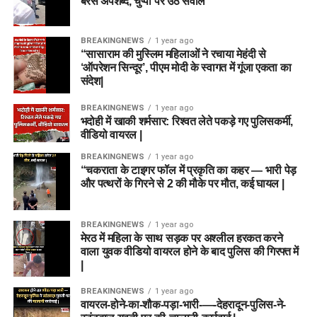
बरसे अपशब्द, चुप्पी पर उठे सवाल
BREAKINGNEWS
1 year ago
“सासाराम की मुस्लिम महिलाओं ने रचाया मेहंदी से
‘ऑपरेशन सिन्दूर’, पीएम मोदी के स्वागत में गूंजा एकता का
संदेश|
BREAKINGNEWS
1 year ago
भदोही में खाकी शर्मसार: रिश्वत लेते पकड़े गए पुलिसकर्मी,
वीडियो वायरल |
BREAKINGNEWS
1 year ago
“चकराता के टाइगर फॉल में प्रकृति का कहर — भारी पेड़
और पत्थरों के गिरने से 2 की मौके पर मौत, कई घायल |
BREAKINGNEWS
1 year ago
मेरठ में महिला के साथ सड़क पर अश्लील हरकत करने
वाला युवक वीडियो वायरल होने के बाद पुलिस की गिरफ्त में
|
BREAKINGNEWS
1 year ago
वायरल-होने-का-शौक-पड़ा-भारी-—-देहरादून-पुलिस-ने-