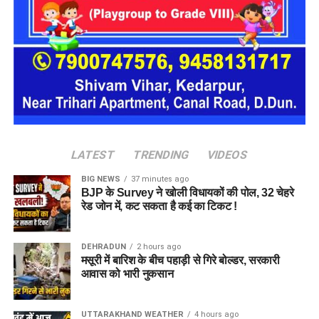
एक परिवार की तर्ज पर लोगों को रखा जाएगा। योजना के मुताबिक, एक
यूनिट में करीब दो महिलाएं, चार बच्चे और एक किशोरी को शामिल किया
जाएगा। इस तरह उन्हें एक परिवार की तरह साथ रहने का अवसर मिलेगा।
हर यूनिट में अलग किचन जैसी सुविधाएं भी होंगी, ताकि वहां रहने वाली
महिलाओं और बच्चों को रोजमर्रा के जीवन में ज्यादा स्वतंत्रता और जिम्मेदारी
का अनुभव हो सके। प्रस्तावित परिसर में कुल 16 घर विकसित किए
जाएंगे, जिनमें करीब 88 लोगों के रहने की व्यवस्था होगी।
LATEST
TRENDING
VIDEOS
BIG NEWS
37 minutes ago
BJP के Survey ने खोली विधायकों की पोल, 32 चेहरे
रेड जोन में, कट सकता है कई का टिकट !
DEHRADUN
2 hours ago
मसूरी में बारिश के बीच पहाड़ी से गिरे बोल्डर, सरकारी
आवास को भारी नुकसान
UTTARAKHAND WEATHER
4 hours ago