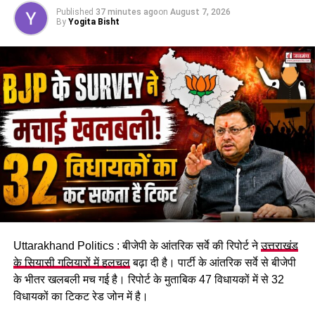
और सुरक्षा के लिए संवेदनशील
Published
37 minutes ago
on
August 7, 2026
स्थानों पर आवश्यक व्यवस्थाएं
By
Yogita Bisht
सुनिश्चित की जा रही हैं।
RELATED TOPICS:
UP NEXT
Dehradun DM disaster management meeting :
जिलाधिकारी डॉ. आशीष चौहान ने बुलाई आपात बैठक , मानसून से
पहले व्यवस्थाएं दुरुस्त करने के दिए निर्देश..
DON'T MISS
मुख्यमंत्री पुष्कर सिंह धामी ने बालिकाओं के साथ प्रधानमंत्री के मन
की बात के 134 वें संस्करण को सुना..
Uttarakhand Politics : बीजेपी के आंतरिक सर्वे की रिपोर्ट ने
उत्तराखंड
के सियासी गलियारों में हलचल
बढ़ा दी है। पार्टी के आंतरिक सर्वे से बीजेपी
के भीतर खलबली मच गई है। रिपोर्ट के मुताबिक 47 विधायकों में से 32
विधायकों का टिकट रेड जोन में है।