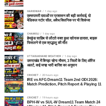
परिवार जैसा माहौल, बेहतर स्वतंत्रता और सामाजिक वातावरण मिल
सकेगा। इससे बच्चों और महिलाओं के मानसिक और सामाजिक विकास में
भी मदद मिलने की उम्मीद है।
HARIDWAR
1 day ago
एक्सपायरी दवाओं पर प्रशासन की बड़ी कार्रवाई, दो
मेडिकल स्टोर सील, अवैध क्लिनिक पर भी शिकंजा
CHAMOLI
1 day ago
हेमकुंड साहिब से लौटते वक्त हुआ दर्दनाक हादसा, बाइक
फिसलने से एक श्रद्धालु की मौत
UTTARAKHAND WEATHER
1 day ago
उत्तराखंड में बिगड़ा रहेगा मौसम, 3 जिलों के लिए ऑरेंज
अलर्ट, कई जगह भारी बारिश का अनुमान
CRICKET
20 hours ago
IRE vs AFG Dream11 Team 2nd ODI 2026:
Match Prediction, Pitch Report & Playing 11
CRICKET
19 hours ago
BPH-W vs SUL-W Dream11 Team Match 24