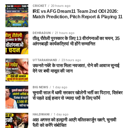
CRICKET
20 hours ago
आलंबन गांव विकसित करने के लिए करीब 5 एकड़ जमीन की आवश्यकता
IRE vs AFG Dream11 Team 2nd ODI 2026:
बताई गई है। विभाग की पहली प्राथमिकता देहरादून जिले या उसके
Match Prediction, Pitch Report & Playing 11
आसपास जमीन तलाशने की थी, लेकिन फिलहाल उपयुक्त जमीन उपलब्ध
नहीं हो पाई है। अब विभाग की ओर से हरिद्वार और आसपास के क्षेत्रों में
DEHRADUN
21 hours ago
जमीन की तलाश की जा रही है। अधिकारियों को उम्मीद है कि हरिद्वार में
तीलू रौतेली पुरस्कार के लिए 13 वीरांगनाओं का चयन, 35
इसके लिए उपयुक्त जमीन मिल सकती है।
आंगनबाड़ी कार्यकत्रियां भी होंगे सम्मानित
इसके अलावा उत्तरकाशी जिले के चिन्यालीसौड़ में भी एक जमीन को लेकर
UTTARAKHAND
23 hours ago
संभावनाएं देखी जा रही हैं। विभाग यह जांच कर रहा है कि वहां की जमीन
उफनते गधेरे के पास मिला नवजात!, रोने की आवाज सुनाई
और परिस्थितियां आलंबन गांव के निर्माण के लिए उपयुक्त हैं या नहीं।
देने पर बची मासूम की जान
महिलाओं और बच्चों को मिलेगा नया जीवन
BIG NEWS
1 day ago
चुनावी साल में धामी सरकार खोलेगी भर्ती का पिटारा, दिसंबर
आलंबन गांव की यह योजना सिर्फ एक नया भवन या परिसर तैयार करने की
से पहले ढाई हजार से ज्यादा पदों के लिए फॉर्म
कवायद नहीं है, बल्कि नारी निकेतन में रहने वाली महिलाओं और बच्चों के
प्रति सोच में बदलाव की कोशिश भी है।
HALDWANI
1 day ago
आठ अगस्त को हल्द्वानी आएंगे मल्लिकार्जुन खरगे, चुनावी
अगर यह योजना धरातल पर उतरती है तो संस्थागत जीवन की जगह उन्हें
रैली को करेंगे संबोधित