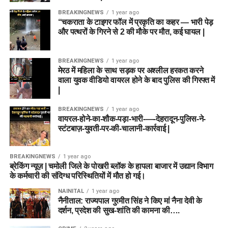
BREAKINGNEWS
1 year ago
“चकराता के टाइगर फॉल में प्रकृति का कहर — भारी पेड़
और पत्थरों के गिरने से 2 की मौके पर मौत, कई घायल |
BREAKINGNEWS
1 year ago
मेरठ में महिला के साथ सड़क पर अश्लील हरकत करने
वाला युवक वीडियो वायरल होने के बाद पुलिस की गिरफ्त में
|
BREAKINGNEWS
1 year ago
वायरल-होने-का-शौक-पड़ा-भारी-—-देहरादून-पुलिस-ने-
स्टंटबाज़-युवती-पर-की-चालानी-कार्रवाई |
BREAKINGNEWS
1 year ago
ब्रेकिंग न्यूज़ | चमोली जिले के पोखरी ब्लॉक के हापला बाजार में उद्यान विभाग
के कर्मचारी की संदिग्ध परिस्थितियों में मौत हो गई।
NAINITAL
1 year ago
नैनीताल: राज्यपाल गुरमीत सिंह ने किए मां नैना देवी के
दर्शन, प्रदेश की सुख-शांति की कामना की….