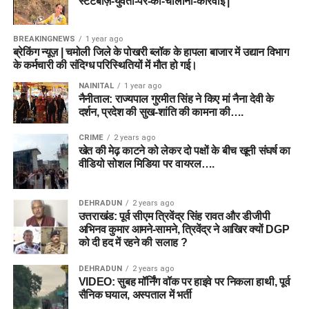
स्टंटबाज़-युवती-पर-की-चालानी-कार्रवाई |
BREAKINGNEWS
1 year ago
ब्रेकिंग न्यूज़ | चमोली जिले के पोखरी ब्लॉक के हापला बाजार में उद्यान विभाग
के कर्मचारी की संदिग्ध परिस्थितियों में मौत हो गई।
NAINITAL
1 year ago
नैनीताल: राज्यपाल गुरमीत सिंह ने किए मां नैना देवी के
दर्शन, प्रदेश की सुख-शांति की कामना की….
CRIME
2 years ago
खेत की मेढ़ काटने को लेकर दो पक्षों के बीच खूनी संघर्ष का
वीडियो सोशल मिडिया पर वायरल….
DEHRADUN
2 years ago
उत्तराखंड: पूर्व सीएम त्रिवेंद्र सिंह रावत और डीजीपी
अभिनव कुमार आमने-सामने, त्रिवेंद्र ने आखिर क्यों DGP
को दी हद में रहने की सलाह ?
DEHRADUN
2 years ago
VIDEO: सुबह मॉर्निंग वॉक पर हाइवे पर निकला हाथी, पूर्व
सैनिक घयाल, अस्पताल में भर्ती