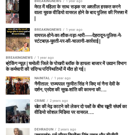
BREAKINGNEWS
1 year ago
मेरठ में महिला के साथ सड़क पर अश्लील हरकत करने
वाला युवक वीडियो वायरल होने के बाद पुलिस की गिरफ्त में
|
BREAKINGNEWS
1 year ago
वायरल-होने-का-शौक-पड़ा-भारी-—-देहरादून-पुलिस-ने-
स्टंटबाज़-युवती-पर-की-चालानी-कार्रवाई |
BREAKINGNEWS
1 year ago
ब्रेकिंग न्यूज़ | चमोली जिले के पोखरी ब्लॉक के हापला बाजार में उद्यान विभाग
के कर्मचारी की संदिग्ध परिस्थितियों में मौत हो गई।
NAINITAL
1 year ago
नैनीताल: राज्यपाल गुरमीत सिंह ने किए मां नैना देवी के
दर्शन, प्रदेश की सुख-शांति की कामना की….
CRIME
2 years ago
खेत की मेढ़ काटने को लेकर दो पक्षों के बीच खूनी संघर्ष का
वीडियो सोशल मिडिया पर वायरल….
DEHRADUN
2 years ago