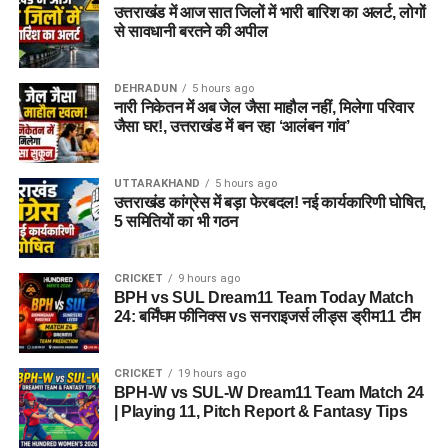
उत्तराखंड में आज सात जिलों में भारी बारिश का अलर्ट, लोगों
से सावधानी बरतने की अपील
जेल नहीं, रेजिडेंशियल कॉम्प्लेक्स जैसा
होगा माहौल
DEHRADUN
5 hours ago
नारी निकेतन में अब जेल जैसा माहौल नहीं, मिलेगा परिवार
आलंबन गांव की सबसे खास बात यही होगी कि यहां रहने वाली महिलाओं
जैसा घर!, उत्तराखंड में बन रहा ‘आलंबन गांव’
और बच्चों को यह महसूस न हो कि वे किसी जेल या बंद संस्थान में रह रहे
हैं। इसके बजाय पूरा परिसर एक रेजिडेंशियल कॉम्प्लेक्स की तरह विकसित
UTTARAKHAND
5 hours ago
किया जाएगा, जहां सुरक्षा के साथ रहने, पढ़ाई, दैनिक जीवन और सामाजिक
उत्तराखंड कांग्रेस में बड़ा फेरबदल! नई कार्यकारिणी घोषित,
विकास से जुड़ी सुविधाएं उपलब्ध होंगी।
5 समितियों का भी गठन
परिसर को आधुनिक सुविधाओं से लैस करने की योजना है। यहां आंगनबाड़ी
CRICKET
9 hours ago
केंद्र भी खोले जाएंगे। जरूरत पड़ने पर प्राथमिक विद्यालय की सुविधा भी
BPH vs SUL Dream11 Team Today Match
उपलब्ध कराई जा सकती है। इस पहल का मकसद सिर्फ महिलाओं और
24: बर्मिंघम फीनिक्स vs सनराइजर्स लीड्स ड्रीम11 टीम
बच्चों को रहने की जगह देना नहीं, बल्कि उन्हें ऐसा वातावरण उपलब्ध कराना
है, जहां वे खुद को सुरक्षित, सम्मानित और परिवार का हिस्सा महसूस कर
CRICKET
19 hours ago
सकें।
BPH-W vs SUL-W Dream11 Team Match 24
| Playing 11, Pitch Report & Fantasy Tips
5 एकड़ जमीन की हो रही है तलाश