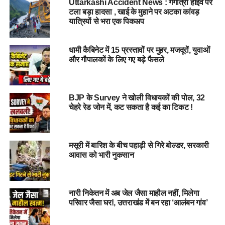
Uttarkashi Accident News : गंगोत्री हाईवे पर
कि यदि इस तरह की गतिविधियां जारी रहीं, तो क्षेत्र की सुरक्षा और स्थिरता
टला बड़ा हादसा , खाई के मुहाने पर अटका कांवड़
पर गंभीर प्रभाव पड़ेगा।
यात्रियों से भरा एक पिकअप
भूस्खलन की इस घटना ने निर्माण कार्य में लगे ठेकेदारों और संबंधित
धामी कैबिनेट में 15 प्रस्तावों पर मुहर, मजदूरों, युवाओं
अधिकारियों की नाकामी को उजागर किया है। स्थानीय प्रशासन को चाहिए
और गौपालकों के लिए गए बड़े फैसले
कि वह इस मामले की गंभीरता से जांच करे और इस प्रकार की अनधिकृत
गतिविधियों पर रोक लगाए ताकि जोशीमठ और उसके आस-पास के क्षेत्र की
सुरक्षा सुनिश्चित की जा सके।
BJP के Survey ने खोली विधायकों की पोल, 32
चेहरे रेड जोन में, कट सकता है कई का टिकट !
मसूरी में बारिश के बीच पहाड़ी से गिरे बोल्डर, सरकारी
आवास को भारी नुकसान
#Landslide, #
Panic, #
Safety, #
Concerns,
#
EarthMovement, #chamoli, #joshimath,
नारी निकेतन में अब जेल जैसा माहौल नहीं, मिलेगा
#uttarakhand
परिवार जैसा घर!, उत्तराखंड में बन रहा ‘आलंबन गांव’