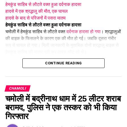
हेमकुंड साहिब से लौटते वक्त हुआ दर्दनाक हादसा
हादसे में एक श्रद्धालु की मौत, एक घायल
हादसे के बाद से परिजनों में पसरा मातम
हेमकुंड साहिब से लौटते वक्त हुआ दर्दनाक हादसा
चमोली में हेमकुंड साहिब से लौटते वक्त
दर्दनाक हादसा हो गया
। श्रद्धालुओं
की बाइक के फिसलने के कारण एक की मौत हो गई। जबकि दूसरा गंभीर
रूप से घायल हो गया। मिली जानकारी के मुताबिक दोनों श्रद्धालु बाइक से
हेमकुंड साहिब की यात्रा पूरी कर वापस लौट रहे थे।
CONTINUE READING
दोपहर के समय
नंदप्रयाग
के बगड़ चौराहा के पास अचानक बाइक का
संतुलन बिगड़ गया और बाइक सड़क पर फिसल गई। हादसे के बाद मौके पर
मौजूद लोगों की मदद से घायलों को अस्पताल पहुंचाया गया।
CHAMOLI
हादसे में एक श्रद्धालु की मौत, एक घायल
चमोली में बद्रीनाथ धाम में 25 लीटर शराब
दुर्घटना में सेर बाबा (19), निवासी करनाल, हरियाणा, के सिर में गंभीर चोट
लगी थी। उन्हें तत्काल जिला चिकित्सालय गोपेश्वर ले जाया गया। यहां
बरामद, पुलिस ने एक तस्कर को भी किया
डॉक्टरों ने जांच के बाद उन्हें मृत घोषित कर दिया। बाइक पर सवार दूसरे
गिरफ्तार
श्रद्धालु को हादसे में गंभीर चोट नहीं आई और वह सुरक्षित बताया जा रहा
है।