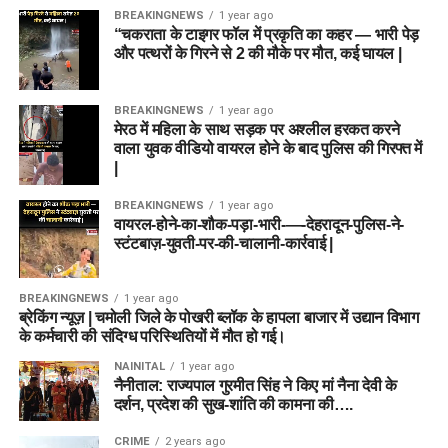
BREAKINGNEWS
1 year ago
“चकराता के टाइगर फॉल में प्रकृति का कहर — भारी पेड़
और पत्थरों के गिरने से 2 की मौके पर मौत, कई घायल |
BREAKINGNEWS
1 year ago
मेरठ में महिला के साथ सड़क पर अश्लील हरकत करने
वाला युवक वीडियो वायरल होने के बाद पुलिस की गिरफ्त में
|
BREAKINGNEWS
1 year ago
वायरल-होने-का-शौक-पड़ा-भारी-—-देहरादून-पुलिस-ने-
स्टंटबाज़-युवती-पर-की-चालानी-कार्रवाई |
BREAKINGNEWS
1 year ago
ब्रेकिंग न्यूज़ | चमोली जिले के पोखरी ब्लॉक के हापला बाजार में उद्यान विभाग
के कर्मचारी की संदिग्ध परिस्थितियों में मौत हो गई।
NAINITAL
1 year ago
नैनीताल: राज्यपाल गुरमीत सिंह ने किए मां नैना देवी के
दर्शन, प्रदेश की सुख-शांति की कामना की….
CRIME
2 years ago