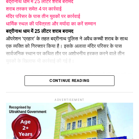
बद्रीनाथ धाम में 25 लीटर शराब बरामद
शराब तस्कर समेत 4 पर कार्रवाई
मंदिर परिसर के पास तीन युवकों पर कार्रवाई
धार्मिक स्थल की पवित्रता और मर्यादा का करें सम्मान
बद्रीनाथ धाम में 25 लीटर शराब बरामद
ऑपरेशन ‘प्रहार’ के तहत बद्रीनाथ पुलिस ने अवैध कच्ची शराब के साथ
एक व्यक्ति को गिरफ्तार किया है। इसके अलावा मंदिर परिसर के पास
सार्वजनिक स्थान पर कथित तौर पर अशोभनीय हरकत करने वाले तीन
युवकों के खिलाफ भी कार्रवाई की गई है।
बद्रीनाथ धाम
क्षेत्र में लगातार संदिग्ध व्यक्तियों और वाहनों की जांच की जा
CONTINUE READING
रही है। इसी अभियान के दौरान पुलिस टीम ने भृगुधारा गुफा की ओर जाने
वाले पैदल मार्ग पर चेकिंग और घेराबंदी की। इस दौरान एक व्यक्ति को
संदिग्ध परिस्थितियों में पकड़ा गया।
ADVERTISEMENT
शराब तस्कर समेत 4 पर कार्रवाई
पूछताछ और तलाशी के दौरान उसके पास से 25 लीटर अवैध कच्ची शराब
बरामद हुई। आरोपी की पहचान 75 वर्षीय सुरेंद्र सिंह, निवासी ग्राम
भृगुधारा, थाना बदरीनाथ के रूप में हुई है।