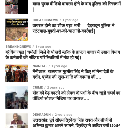
वाला युवक वीडियो वायरल होने के बाद पुलिस की गिरफ्त में
|
BREAKINGNEWS
1 year ago
वायरल-होने-का-शौक-पड़ा-भारी-—-देहरादून-पुलिस-ने-
स्टंटबाज़-युवती-पर-की-चालानी-कार्रवाई |
BREAKINGNEWS
1 year ago
ब्रेकिंग न्यूज़ | चमोली जिले के पोखरी ब्लॉक के हापला बाजार में उद्यान विभाग
के कर्मचारी की संदिग्ध परिस्थितियों में मौत हो गई।
NAINITAL
1 year ago
नैनीताल: राज्यपाल गुरमीत सिंह ने किए मां नैना देवी के
दर्शन, प्रदेश की सुख-शांति की कामना की….
CRIME
2 years ago
खेत की मेढ़ काटने को लेकर दो पक्षों के बीच खूनी संघर्ष का
वीडियो सोशल मिडिया पर वायरल….
DEHRADUN
2 years ago
उत्तराखंड: पूर्व सीएम त्रिवेंद्र सिंह रावत और डीजीपी
अभिनव कुमार आमने-सामने, त्रिवेंद्र ने आखिर क्यों DGP