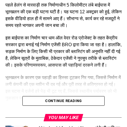
पहले हेलंग से मारवाड़ी तक निर्माणाधीन 5 किलोमीटर लंबे बाईपास में
भूस्खलन की एक बड़ी घटना घटी है। यह घटना 12 अक्टूबर को हुई, लेकिन
इसके वीडियो हाल ही में सामने आए हैं। सौभाग्य से, कार्य कर रहे मजदूरों ने
समय रहते भागकर अपनी जान बचा ली।
इस बाईपास का निर्माण चार धाम ऑल वेदर रोड प्रोजेक्ट के तहत केंद्रीय
सरकार द्वारा बनाई गई निर्माण एजेंसी BRO द्वारा किया जा रहा है। हालांकि,
सड़क निर्माण के लिए किसी भी प्रकार की ब्लास्टिंग की अनुमति नहीं दी गई
है, लेकिन सूत्रों के मुताबिक, ठेकेदार एजेंसी ने गुपचुप तरीके से ब्लास्टिंग
की। इसके परिणामस्वरूप, आसपास की पहाड़ियां दरकने लगी हैं।
भूस्खलन के कारण एक पहाड़ी का हिस्सा टूटकर गिर गया, जिससे निर्माण में
लगी कंपनी की एक मशीन भी दब गई और पूरी तरह से क्षतिग्रस्त हो गई।
इस घटना में दर्जनों हरे पेड़ भी टूट गए हैं, जिससे स्थानीय पर्यावरण को भी
नुकसान पहुंचा है।
CONTINUE READING
इस भूस्खलन ने जोशीमठ के भविष्य पर संकट के बादल ला दिए हैं। यहां
पिछले दो वर्षों से लगातार भूधसाव की घटनाएं हो रही हैं, और अब इस प्रकार
YOU MAY LIKE
की ब्लास्टिंग से लोगों में दहशत फैल गई है। स्थानीय निवासियों का मानना है