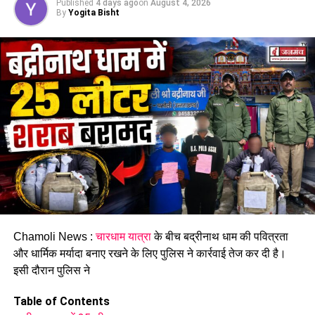
Published
4 days ago
on
August 4, 2026
By
Yogita Bisht
हादसे के बाद से परिजनों में पसरा मातम
घटना की सूचना मिलने के बाद पुलिस ने मौके पर पहुंचकर हादसे की
जानकारी जुटाई। पुलिस दुर्घटना के कारणों की जांच कर रही है। हादसे के
बाद मृतक के परिवार और साथ आए श्रद्धालुओं में शोक का माहौल है।
Chamoli News :
चारधाम यात्रा
के बीच बद्रीनाथ धाम की पवित्रता
और धार्मिक मर्यादा बनाए रखने के लिए पुलिस ने कार्रवाई तेज कर दी है।
इसी दौरान पुलिस ने
Table of Contents