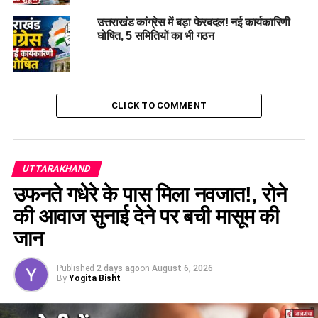
RELATED TOPICS:
#CONCERNS
#EARTHMOVEMENT
#LANDSLIDE
CHAMOLI
JOSHIMATH
PANIC
SAFETY
उत्तराखंड कांग्रेस में बड़ा फेरबदल! नई कार्यकारिणी
UTTARAKHAND
घोषित, 5 समितियों का भी गठन
UP NEXT
नाबालिग से गैंग रेप: आम के बाग में ले जाकर युवकों ने की दरिंदगी…
DON'T MISS
WhatsApp पर ऐसे मैसेज भेजने से करें परहेज़, नहीं तो हो सकता
CLICK TO COMMENT
है अकाउंट बैन !
UTTARAKHAND
उफनते गधेरे के पास मिला नवजात!, रोने
की आवाज सुनाई देने पर बची मासूम की
जान
Published
2 days ago
on
August 6, 2026
By
Yogita Bisht