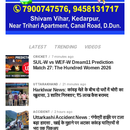
श्रद्धालुओं की आस्था और बदरीनाथ धाम की धार्मिक गरिमा को ध्यान में
रखते हुए पुलिस ने तीनों को तत्काल हिरासत में लेकर कोतवाली पहुंचाया।
इसके बाद उनके खिलाफ पुलिस एक्ट के तहत चालानी कार्रवाई की गई।
धार्मिक स्थल की पवित्रता और मर्यादा का करें सम्मान
पुलिस ने स्पष्ट किया है कि बदरीनाथ धाम में धार्मिक मर्यादा और कानून
LATEST
TRENDING
VIDEOS
व्यवस्था से किसी भी तरह का समझौता नहीं किया जाएगा। यात्रा के दौरान
श्रद्धालुओं की सुरक्षा, शांति व्यवस्था और धाम की गरिमा बनाए रखने के लिए
CRICKET
7 minutes ago
संदिग्ध गतिविधियों पर लगातार नजर रखी जा रही है।
SUL-W vs WEF-W Dream11 Prediction
Match 27: The Hundred Women 2026
पुलिस ने लोगों से भी अपील की है कि बदरीनाथ धाम जैसे धार्मिक स्थल की
पवित्रता और मर्यादा का सम्मान करें। नियमों का उल्लंघन करने वालों के
UTTARAKHAND
21 minutes ago
खिलाफ नियमानुसार सख्त कार्रवाई की जाएगी।
Haridwar News: कांवड़ मेले के बीच दो घरों में चोरी का
खुलासा, 3 शातिर गिरफ्तार; ₹5 लाख कैश बरामद
ACCIDENT
2 hours ago
Uttarkashi Accident News : गंगोत्री हाईवे पर टला
बड़ा हादसा , खाई के मुहाने पर अटका कांवड़ यात्रियों से
भरा एक पिकअप