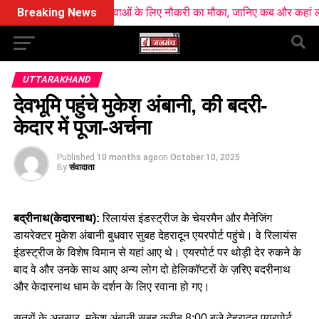
में 10 हजार युवाओं के लिए नौकरी का मौका, जानिए कब और कहां लगेंगे रोजगार मेल
Breaking News
UTTARAKHAND
देवभूमि पहुंचे मुकेश अंबानी, की बदरी-
केदार में पूजा-अर्चना
Published
10 months ago
on
October 10, 2025
By
संवादाता
बद्रीनाथ(केदारनाथ):
रिलायंस इंडस्ट्रीज के चेयरमैन और मैनेजिंग
डायरेक्टर मुकेश अंबानी बुधवार सुबह देहरादून एयरपोर्ट पहुंचे। वे रिलायंस
इंडस्ट्रीज के विशेष विमान से यहां आए थे। एयरपोर्ट पर थोड़ी देर रुकने के
बाद वे और उनके साथ आए अन्य लोग दो हेलिकॉप्टरों के ज़रिए बदरीनाथ
और केदारनाथ धाम के दर्शन के लिए रवाना हो गए।
सूत्रों के अनुसार, मुकेश अंबानी सुबह करीब 8:00 बजे देहरादून एयरपोर्ट