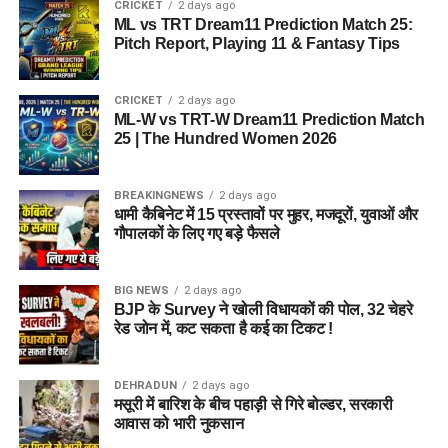
₹5 लाख कैश समेत ये सामान बरामद
CRICKET
2 days ago
ML vs TRT Dream11 Prediction Match 25:
Pitch Report, Playing 11 & Fantasy Tips
रानीपुर पुलिस और सीआईयू की संयुक्त टीम ने आरोपियों के कब्जे से कुल
₹5 लाख की नकदी
बरामद की है। इसके अलावा वारदात में इस्तेमाल किया
गया टैम्पो और मृतक के कुछ दस्तावेज भी बरामद किए गए हैं।
CRICKET
2 days ago
ML-W vs TRT-W Dream11 Prediction Match
25 | The Hundred Women 2026
पुलिस के अनुसार बरामदगी
₹5,00,000 नकद
BREAKINGNEWS
2 days ago
धामी कैबिनेट में 15 प्रस्तावों पर मुहर, मजदूरों, युवाओं और
घटना में प्रयुक्त टैम्पो
गौपालकों के लिए गए बड़े फैसले
1 पुलिस कार्ड
1 पैन कार्ड
BIG NEWS
2 days ago
BJP के Survey ने खोली विधायकों की पोल, 32 चेहरे
अन्य पहचान संबंधी दस्तावेज
रेड जोन में, कट सकता है कई का टिकट !
तीनों आरोपियों का आपराधिक इतिहास
DEHRADUN
2 days ago
मसूरी में बारिश के बीच पहाड़ी से गिरे बोल्डर, सरकारी
पुलिस के मुताबिक, गिरफ्तार किए गए तीनों आरोपी शातिर किस्म के अपराधी
आवास को भारी नुकसान
हैं। उनके खिलाफ
बिजनौर, कोटद्वार और हरिद्वार
के अलग-अलग थानों में