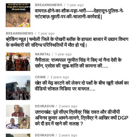
BREAKINGNEWS
1 year ago
वायरल-होने-का-शौक-पड़ा-भारी-—-देहरादून-पुलिस-ने-
स्टंटबाज़-युवती-पर-की-चालानी-कार्रवाई |
BREAKINGNEWS
1 year ago
ब्रेकिंग न्यूज़ | चमोली जिले के पोखरी ब्लॉक के हापला बाजार में उद्यान विभाग
के कर्मचारी की संदिग्ध परिस्थितियों में मौत हो गई।
NAINITAL
1 year ago
नैनीताल: राज्यपाल गुरमीत सिंह ने किए मां नैना देवी के
दर्शन, प्रदेश की सुख-शांति की कामना की….
CRIME
2 years ago
खेत की मेढ़ काटने को लेकर दो पक्षों के बीच खूनी संघर्ष का
वीडियो सोशल मिडिया पर वायरल….
DEHRADUN
2 years ago
उत्तराखंड: पूर्व सीएम त्रिवेंद्र सिंह रावत और डीजीपी
अभिनव कुमार आमने-सामने, त्रिवेंद्र ने आखिर क्यों DGP
को दी हद में रहने की सलाह ?
DEHRADUN
2 years ago