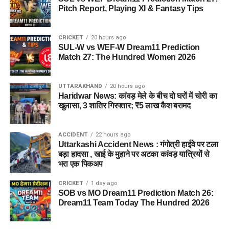
सोनू सैनी और सोनू शर्मा
के साथ मिलकर बंद मकानों के ताले तोड़कर चोरी
Pitch Report, Playing XI & Fantasy Tips
की थी।
CRICKET
20 hours ago
पुलिस के अनुसार, आरोपी ने चेकिंग के दौरान खुद को पुलिसकर्मी बताकर
SUL-W vs WEF-W Dream11 Prediction
बचने के लिए पुलिस कार्ड अपने पास रखा था।
Match 27: The Hundred Women 2026
धामपुर में बेचे थे चोरी के जेवर
UTTARAKHAND
20 hours ago
Haridwar News: कांवड़ मेले के बीच दो घरों में चोरी का
पुलिस पूछताछ में आरोपियों ने बताया कि चोरी किए गए
सोने के आभूषण
खुलासा, 3 शातिर गिरफ्तार; ₹5 लाख कैश बरामद
धामपुर में एक व्यापारी को ₹5 लाख में बेचे गए थे।
अक्षय उर्फ गोलू की निशानदेही पर पुलिस टीम ने रावली महदूद में डेंसो चौक
ACCIDENT
22 hours ago
Uttarkashi Accident News : गंगोत्री हाईवे पर टला
के पास स्थित एक कमरे में दबिश दी। यहां से पुलिस ने
सोनू सैनी निवासी
बड़ा हादसा , खाई के मुहाने पर अटका कांवड़ यात्रियों से
बिजनौर और सोनू शर्मा निवासी मुरादाबाद
को गिरफ्तार कर लिया।
भरा एक पिकअप
पुलिस के मुताबिक, तीनों आरोपी चोरी के जेवर बेचकर मिली रकम को आपस
CRICKET
1 day ago
SOB vs MO Dream11 Prediction Match 26:
में बांटने की तैयारी कर रहे थे। इससे पहले ही पुलिस ने उन्हें गिरफ्तार कर
Dream11 Team Today The Hundred 2026
लिया।