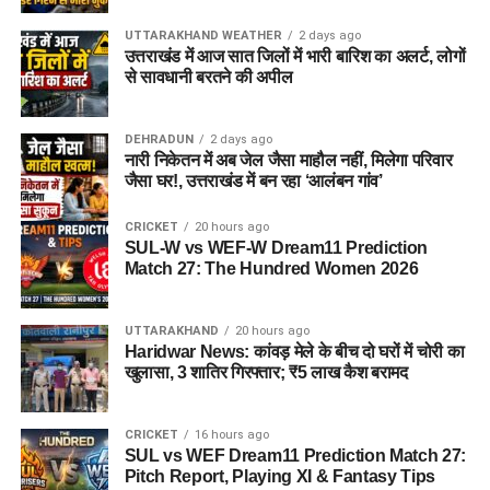
चोरी, नकबजनी और अवैध हथियार रखने से संबंधित कई मुकदमे दर्ज हैं।
UTTARAKHAND WEATHER
2 days ago
उत्तराखंड में आज सात जिलों में भारी बारिश का अलर्ट, लोगों
गिरफ्तार आरोपियों के नाम
से सावधानी बरतने की अपील
अक्षय उर्फ गोलू
— निवासी बिजनौर, उत्तर प्रदेश
DEHRADUN
2 days ago
सोनू सैनी
— निवासी बिजनौर, उत्तर प्रदेश
नारी निकेतन में अब जेल जैसा माहौल नहीं, मिलेगा परिवार
जैसा घर!, उत्तराखंड में बन रहा ‘आलंबन गांव’
सोनू शर्मा
— निवासी मुरादाबाद, उत्तर प्रदेश
CRICKET
20 hours ago
कांवड़ मेले के बीच पुलिस की कार्रवाई
SUL-W vs WEF-W Dream11 Prediction
Match 27: The Hundred Women 2026
कांवड़ मेले के दौरान हरिद्वार में भारी भीड़ और सुरक्षा व्यवस्था के बीच चोरी
की इस वारदात का खुलासा पुलिस के लिए अहम माना जा रहा है। CCTV
UTTARAKHAND
20 hours ago
फुटेज और मुखबिर की सूचना के आधार पर पुलिस टीम ने पहले टैम्पो चालक
Haridwar News: कांवड़ मेले के बीच दो घरों में चोरी का
को पकड़ा और फिर उसकी निशानदेही पर उसके दोनों साथियों तक पहुंची।
खुलासा, 3 शातिर गिरफ्तार; ₹5 लाख कैश बरामद
पुलिस का कहना है कि आरोपियों से पूछताछ के आधार पर मामले में आगे की
CRICKET
16 hours ago
कार्रवाई की जा रही है। साथ ही उनके आपराधिक इतिहास और अन्य
SUL vs WEF Dream11 Prediction Match 27:
संभावित वारदातों के संबंध में भी जानकारी जुटाई जा रही है।
Pitch Report, Playing XI & Fantasy Tips