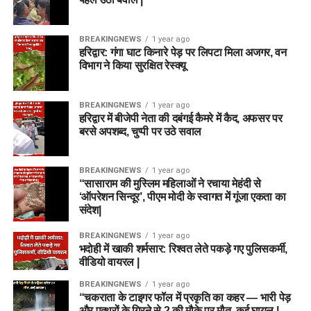
BREAKINGNEWS
1 year ago
हरिद्वार: गंगा घाट किनारे पेड़ पर लिपटा मिला अजगर, वन
विभाग ने किया सुरक्षित रेस्क्यू
BREAKINGNEWS
1 year ago
हरिद्वार में बीजेपी नेता की दबंगई कैमरे में कैद, अफसर पर
बरसे अपशब्द, चुप्पी पर उठे सवाल
BREAKINGNEWS
1 year ago
“सासाराम की मुस्लिम महिलाओं ने रचाया मेहंदी से
‘ऑपरेशन सिन्दूर’, पीएम मोदी के स्वागत में गूंजा एकता का
संदेश|
BREAKINGNEWS
1 year ago
भदोही में खाकी शर्मसार: रिश्वत लेते पकड़े गए पुलिसकर्मी,
वीडियो वायरल |
BREAKINGNEWS
1 year ago
“चकराता के टाइगर फॉल में प्रकृति का कहर — भारी पेड़
और पत्थरों के गिरने से 2 की मौके पर मौत, कई घायल |