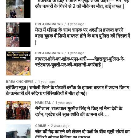
“चकराता के टाइगर फॉल में प्रकृति का कहर — भारी पेड़
और पत्थरों के गिरने से 2 की मौके पर मौत, कई घायल |
BREAKINGNEWS
1 year ago
मेरठ में महिला के साथ सड़क पर अश्लील हरकत करने
वाला युवक वीडियो वायरल होने के बाद पुलिस की गिरफ्त में
|
BREAKINGNEWS
1 year ago
वायरल-होने-का-शौक-पड़ा-भारी-—-देहरादून-पुलिस-ने-
स्टंटबाज़-युवती-पर-की-चालानी-कार्रवाई |
BREAKINGNEWS
1 year ago
ब्रेकिंग न्यूज़ | चमोली जिले के पोखरी ब्लॉक के हापला बाजार में उद्यान विभाग
के कर्मचारी की संदिग्ध परिस्थितियों में मौत हो गई।
NAINITAL
1 year ago
नैनीताल: राज्यपाल गुरमीत सिंह ने किए मां नैना देवी के
दर्शन, प्रदेश की सुख-शांति की कामना की….
CRIME
2 years ago
खेत की मेढ़ काटने को लेकर दो पक्षों के बीच खूनी संघर्ष का
वीडियो सोशल मिडिया पर वायरल….