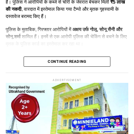
है। पुलिस ने आरोपियों के कब्जे से चोरी के जेवरात बेचकर मिली
₹5 लाख
की नकदी
, वारदात में इस्तेमाल किया गया टैम्पो और मृतक गृहस्वामी के
दस्तावेज बरामद किए हैं।
पुलिस के मुताबिक, गिरफ्तार आरोपियों में
अक्षय उर्फ गोलू, सोनू सैनी और
सोनू शर्मा
शामिल हैं। इनमें से एक आरोपी पुलिस की चेकिंग से बचने के लिए
मृतक के पुलिस कार्ड का इस्तेमाल कर रहा था।
Table of Contents
CONTINUE READING
Haridwar News: 3 शातिर चोर गिरफ्तार; ₹5 लाख कैश बरामद
ADVERTISEMENT
29 जुलाई की रात हुई थी चोरी
CCTV फुटेज से पुलिस को मिला सुराग
BHEL स्टेडियम के पास से पहला आरोपी गिरफ्तार
धामपुर में बेचे थे चोरी के जेवर
₹5 लाख कैश समेत ये सामान बरामद