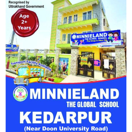
मिलेगा परिवार जैसा घर!
महिला सशक्तिकरण एवं बाल विकास विभाग की ओर से इसके लिए ‘आलंबन
गांव’ विकसित करने की योजना तैयार की जा रही है। इस योजना का उद्देश्य
नारी निकेतन में रहने वाली महिलाओं और बच्चों को सुरक्षित माहौल के साथ-
साथ घर जैसा अपनापन और स्वतंत्रता देना है।
उत्तराखंड में बन रहा ‘आलंबन गांव’
महिला सशक्तिकरण एवं बाल विकास विभाग
के निदेशक आईएएस बंशीलाल
राणा के मुताबिक, नारी निकेतन में आने वाली कई महिलाएं और बच्चे खुद को
एक बंद संस्थान या जेल जैसी जगह पर महसूस करते हैं। यही वजह है कि
कई बार बच्चे वहां से निकलने या भागने की कोशिश तक करने लगते हैं।
इसी समस्या को ध्यान में रखते हुए विभाग अब ऐसा इंफ्रास्ट्रक्चर तैयार
करने की दिशा में काम कर रहा है, जहां रहने वाले लोगों को संस्थागत माहौल
के बजाय परिवार जैसा वातावरण मिल सके।