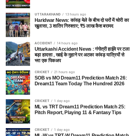
UTTARAKHAND
13 hours ago
Haridwar News: कांवड़ मेले के बीच दो घरों में चोरी का
खुलासा, 3 शातिर गिरफ्तार; ₹5 लाख कैश बरामद
जेल नहीं, रेजिडेंशियल कॉम्प्लेक्स जैसा
होगा माहौल
ACCIDENT
14 hours ago
Uttarkashi Accident News : गंगोत्री हाईवे पर टला
आलंबन गांव की सबसे खास बात यही होगी कि यहां रहने वाली महिलाओं
बड़ा हादसा , खाई के मुहाने पर अटका कांवड़ यात्रियों से
और बच्चों को यह महसूस न हो कि वे किसी जेल या बंद संस्थान में रह रहे
भरा एक पिकअप
हैं। इसके बजाय पूरा परिसर एक रेजिडेंशियल कॉम्प्लेक्स की तरह विकसित
CRICKET
21 hours ago
किया जाएगा, जहां सुरक्षा के साथ रहने, पढ़ाई, दैनिक जीवन और सामाजिक
SOB vs MO Dream11 Prediction Match 26:
विकास से जुड़ी सुविधाएं उपलब्ध होंगी।
Dream11 Team Today The Hundred 2026
परिसर को आधुनिक सुविधाओं से लैस करने की योजना है। यहां आंगनबाड़ी
CRICKET
1 day ago
केंद्र भी खोले जाएंगे। जरूरत पड़ने पर प्राथमिक विद्यालय की सुविधा भी
ML vs TRT Dream11 Prediction Match 25:
उपलब्ध कराई जा सकती है। इस पहल का मकसद सिर्फ महिलाओं और
Pitch Report, Playing 11 & Fantasy Tips
बच्चों को रहने की जगह देना नहीं, बल्कि उन्हें ऐसा वातावरण उपलब्ध कराना
है, जहां वे खुद को सुरक्षित, सम्मानित और परिवार का हिस्सा महसूस कर
CRICKET
1 day ago
सकें।
ML-W vs TRT-W Dream11 Prediction Match