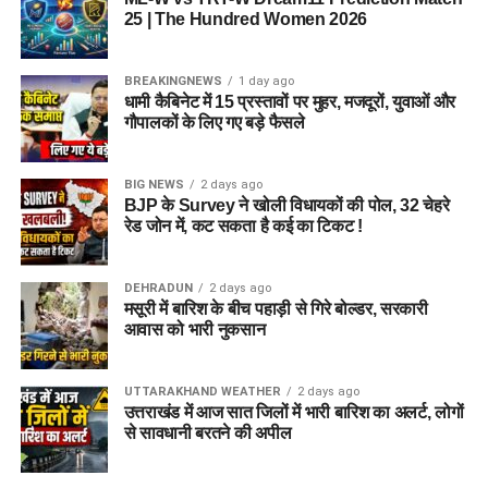
25 | The Hundred Women 2026
5 एकड़ जमीन की हो रही है तलाश
BREAKINGNEWS
1 day ago
आलंबन गांव विकसित करने के लिए करीब 5 एकड़ जमीन की आवश्यकता
धामी कैबिनेट में 15 प्रस्तावों पर मुहर, मजदूरों, युवाओं और
बताई गई है। विभाग की पहली प्राथमिकता देहरादून जिले या उसके
गौपालकों के लिए गए बड़े फैसले
आसपास जमीन तलाशने की थी, लेकिन फिलहाल उपयुक्त जमीन उपलब्ध
नहीं हो पाई है। अब विभाग की ओर से हरिद्वार और आसपास के क्षेत्रों में
BIG NEWS
2 days ago
जमीन की तलाश की जा रही है। अधिकारियों को उम्मीद है कि हरिद्वार में
BJP के Survey ने खोली विधायकों की पोल, 32 चेहरे
इसके लिए उपयुक्त जमीन मिल सकती है।
रेड जोन में, कट सकता है कई का टिकट !
इसके अलावा उत्तरकाशी जिले के चिन्यालीसौड़ में भी एक जमीन को लेकर
DEHRADUN
2 days ago
संभावनाएं देखी जा रही हैं। विभाग यह जांच कर रहा है कि वहां की जमीन
मसूरी में बारिश के बीच पहाड़ी से गिरे बोल्डर, सरकारी
और परिस्थितियां आलंबन गांव के निर्माण के लिए उपयुक्त हैं या नहीं।
आवास को भारी नुकसान
महिलाओं और बच्चों को मिलेगा नया जीवन
UTTARAKHAND WEATHER
2 days ago
उत्तराखंड में आज सात जिलों में भारी बारिश का अलर्ट, लोगों
आलंबन गांव की यह योजना सिर्फ एक नया भवन या परिसर तैयार करने की
से सावधानी बरतने की अपील
कवायद नहीं है, बल्कि नारी निकेतन में रहने वाली महिलाओं और बच्चों के
प्रति सोच में बदलाव की कोशिश भी है।