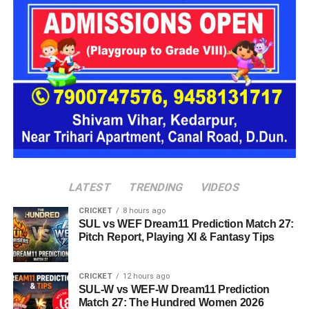
16 घरों में मिलेगा परिवार जैसा माहौल
प्रस्तावित आलंबन गांव में कॉटेज और छोटे घर विकसित किए जाएंगे। यहां
एक परिवार की तर्ज पर लोगों को रखा जाएगा। योजना के मुताबिक, एक
यूनिट में करीब दो महिलाएं, चार बच्चे और एक किशोरी को शामिल किया
जाएगा। इस तरह उन्हें एक परिवार की तरह साथ रहने का अवसर मिलेगा।
हर यूनिट में अलग किचन जैसी सुविधाएं भी होंगी, ताकि वहां रहने वाली
महिलाओं और बच्चों को रोजमर्रा के जीवन में ज्यादा स्वतंत्रता और जिम्मेदारी
का अनुभव हो सके। प्रस्तावित परिसर में कुल 16 घर विकसित किए
जाएंगे, जिनमें करीब 88 लोगों के रहने की व्यवस्था होगी।
LATEST
TRENDING
VIDEOS
CRICKET
8 hours ago
SUL vs WEF Dream11 Prediction Match 27:
Pitch Report, Playing XI & Fantasy Tips
CRICKET
12 hours ago
SUL-W vs WEF-W Dream11 Prediction
Match 27: The Hundred Women 2026