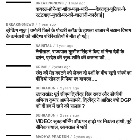
BREAKINGNEWS
1 year ago
वायरल-होने-का-शौक-पड़ा-भारी-—-देहरादून-पुलिस-ने-
स्टंटबाज़-युवती-पर-की-चालानी-कार्रवाई |
BREAKINGNEWS
1 year ago
ब्रेकिंग न्यूज़ | चमोली जिले के पोखरी ब्लॉक के हापला बाजार में उद्यान विभाग
के कर्मचारी की संदिग्ध परिस्थितियों में मौत हो गई।
NAINITAL
1 year ago
नैनीताल: राज्यपाल गुरमीत सिंह ने किए मां नैना देवी के
दर्शन, प्रदेश की सुख-शांति की कामना की….
CRIME
2 years ago
खेत की मेढ़ काटने को लेकर दो पक्षों के बीच खूनी संघर्ष का
वीडियो सोशल मिडिया पर वायरल….
DEHRADUN
2 years ago
उत्तराखंड: पूर्व सीएम त्रिवेंद्र सिंह रावत और डीजीपी
अभिनव कुमार आमने-सामने, त्रिवेंद्र ने आखिर क्यों DGP
को दी हद में रहने की सलाह ?
DEHRADUN
2 years ago
VIDEO: सुबह मॉर्निंग वॉक पर हाइवे पर निकला हाथी, पूर्व
सैनिक घयाल, अस्पताल में भर्ती
MADHYA PRADESH
2 years ago