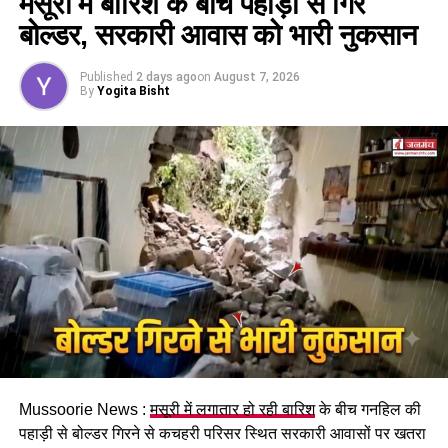
मसूरी में बारिश के बीच पहाड़ी से गिरे
कैबिनेट ने
उत्तराखंड मजदूरी संहिता नियमावली
को मंजूरी दी।
बोल्डर, सरकारी आवास को भारी नुकसान
इसके तहत श्रमिकों को हर महीने की 7 तारीख तक वेतन देना
होगा। पुरुष और महिला कर्मचारियों को समान काम के लिए समान
Published
2 days ago
on
August 7, 2026
मजदूरी का प्रावधान भी किया गया है।
By
Yogita Bisht
पढ़े धामी कैबिनेट के प्रमुख फैसले
Mussoorie News :
मसूरी में लगातार हो रही बारिश
के बीच गनहिल की
GST संशोधित अध्यादेश को मंजूरी।
पहाड़ी से बोल्डर गिरने से कचहरी परिसर स्थित सरकारी आवासों पर खतरा