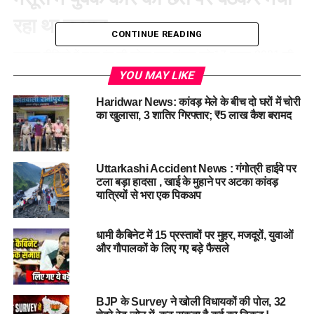
रहा था उत्पात
CONTINUE READING
वायरल वीडियो में लाल रंग की ब्रेजा कार संख्या यूके17-डब्ल्यू-3081 की
छत पर बैठा एक युवक सार्वजनिक स्थान पर हुड़दंग करता दिखाई दे रहा
YOU MAY LIKE
था। मामले का संज्ञान लेते हुए कोतवाली मसूरी पुलिस ने जांच कर वाहन
Haridwar News: कांवड़ मेले के बीच दो घरों में चोरी
और युवक की पहचान की।
का खुलासा, 3 शातिर गिरफ्तार; ₹5 लाख कैश बरामद
पुलिस ने चालान काट कार को किया सीज
Uttarkashi Accident News : गंगोत्री हाईवे पर
पुलिस ने वाहन को मोटर वाहन अधिनियम के तहत सीज कर दिया, जबकि
टला बड़ा हादसा , खाई के मुहाने पर अटका कांवड़
हुड़दंग करने वाले शिवम पुत्र सोमपाल निवासी भगवानपुर,
हरिद्वार
के
यात्रियों से भरा एक पिकअप
खिलाफ पुलिस एक्ट की धारा 81 के तहत चालान किया गया। युवक ने
अपनी गलती स्वीकार करते हुए माफी भी मांगी।
धामी कैबिनेट में 15 प्रस्तावों पर मुहर, मजदूरों, युवाओं
और गौपालकों के लिए गए बड़े फैसले
BJP के Survey ने खोली विधायकों की पोल, 32