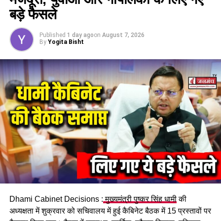
UTTARAKHAND NEWS
बड़े फैसले
UP NEXT
केशव नेगी की गिरफ्तारी पर क्यों भड़का उत्तराखंड?, आम जनता से
Published
1 day ago
on
August 7, 2026
By
Yogita Bisht
लेकर नेताओं तक ने उठाए सवाल
DON'T MISS
उत्तराखंड में आज से आज से शुरू हुआ SIR, घर-घर जाकर
मतदाताओं को बाटेंगे गणना फार्म
Dhami Cabinet Decisions :
मुख्यमंत्री पुष्कर सिंह धामी
की
अध्यक्षता में शुक्रवार को सचिवालय में हुई कैबिनेट बैठक में 15 प्रस्तावों पर