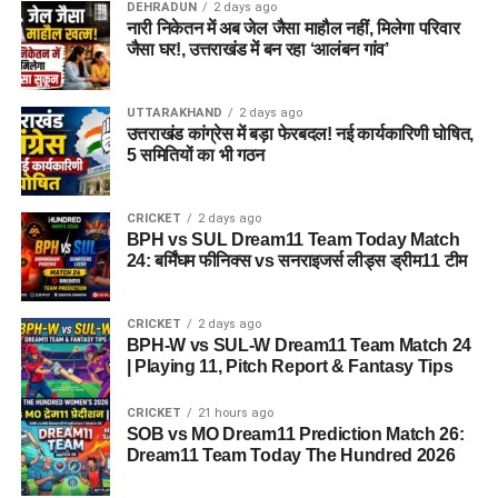
DEHRADUN
2 days ago
नारी निकेतन में अब जेल जैसा माहौल नहीं, मिलेगा परिवार
अगर यह योजना धरातल पर उतरती है तो संस्थागत जीवन की जगह उन्हें
जैसा घर!, उत्तराखंड में बन रहा ‘आलंबन गांव’
परिवार जैसा माहौल, बेहतर स्वतंत्रता और सामाजिक वातावरण मिल
सकेगा। इससे बच्चों और महिलाओं के मानसिक और सामाजिक विकास में
भी मदद मिलने की उम्मीद है।
UTTARAKHAND
2 days ago
उत्तराखंड कांग्रेस में बड़ा फेरबदल! नई कार्यकारिणी घोषित,
5 समितियों का भी गठन
CRICKET
2 days ago
BPH vs SUL Dream11 Team Today Match
24: बर्मिंघम फीनिक्स vs सनराइजर्स लीड्स ड्रीम11 टीम
CRICKET
2 days ago
BPH-W vs SUL-W Dream11 Team Match 24
| Playing 11, Pitch Report & Fantasy Tips
CRICKET
21 hours ago
SOB vs MO Dream11 Prediction Match 26:
Dream11 Team Today The Hundred 2026