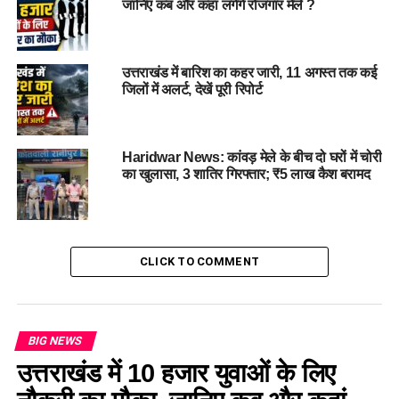
जानिए कब और कहां लगेंगे रोजगार मेले ?
पौड़ी गढ़वाल के थलीसैंण ब्लॉक के रहने
वाले हैं Keshav Negi
उत्तराखंड में बारिश का कहर जारी, 11 अगस्त तक कई
जिलों में अलर्ट, देखें पूरी रिपोर्ट
आपको बता दें कि केशव नेगी मूल रूप से पौड़ी गढ़वाल के थलीसैंण ब्लॉक के
रहने वाले हैं। जो कि दिल्ली में रहकर मालवीय नगर के होटल में कुक का
काम करते थे। दिल्ली में वो अपने परिवार के साथ रहते हैं जिसमें उनकी
Haridwar News: कांवड़ मेले के बीच दो घरों में चोरी
पत्नी और बच्चे शामिल हैं। उनकी बेटी कनिष्का नेगी वकील हैं जो कि
का खुलासा, 3 शातिर गिरफ्तार; ₹5 लाख कैश बरामद
फिलहाल तीस हजारी कोर्ट में प्रैक्टिस कर रही हैं।
CLICK TO COMMENT
BIG NEWS
उत्तराखंड में 10 हजार युवाओं के लिए