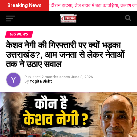
गंगा स्नान के दौरान हादसा, तेज बहाव में बहा कांवड़िया, तलाश जारी
Breaking News
खटीमा रेल
BIG NEWS
केशव नेगी की गिरफ्तारी पर क्यों भड़का
उत्तराखंड?, आम जनता से लेकर नेताओं
तक ने उठाए सवाल
Published
2 months ago
on
June 8, 2026
By
Yogita Bisht