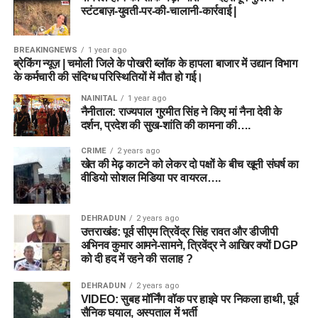
स्टंटबाज़-युवती-पर-की-चालानी-कार्रवाई |
BREAKINGNEWS
1 year ago
ब्रेकिंग न्यूज़ | चमोली जिले के पोखरी ब्लॉक के हापला बाजार में उद्यान विभाग
के कर्मचारी की संदिग्ध परिस्थितियों में मौत हो गई।
NAINITAL
1 year ago
नैनीताल: राज्यपाल गुरमीत सिंह ने किए मां नैना देवी के
दर्शन, प्रदेश की सुख-शांति की कामना की….
CRIME
2 years ago
खेत की मेढ़ काटने को लेकर दो पक्षों के बीच खूनी संघर्ष का
वीडियो सोशल मिडिया पर वायरल….
DEHRADUN
2 years ago
उत्तराखंड: पूर्व सीएम त्रिवेंद्र सिंह रावत और डीजीपी
अभिनव कुमार आमने-सामने, त्रिवेंद्र ने आखिर क्यों DGP
को दी हद में रहने की सलाह ?
DEHRADUN
2 years ago
VIDEO: सुबह मॉर्निंग वॉक पर हाइवे पर निकला हाथी, पूर्व
सैनिक घयाल, अस्पताल में भर्ती