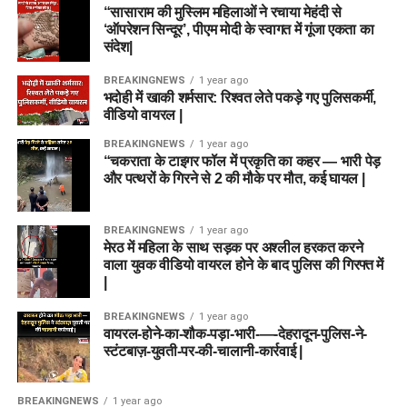
“सासाराम की मुस्लिम महिलाओं ने रचाया मेहंदी से
‘ऑपरेशन सिन्दूर’, पीएम मोदी के स्वागत में गूंजा एकता का
संदेश|
BREAKINGNEWS
1 year ago
भदोही में खाकी शर्मसार: रिश्वत लेते पकड़े गए पुलिसकर्मी,
वीडियो वायरल |
BREAKINGNEWS
1 year ago
“चकराता के टाइगर फॉल में प्रकृति का कहर — भारी पेड़
और पत्थरों के गिरने से 2 की मौके पर मौत, कई घायल |
BREAKINGNEWS
1 year ago
मेरठ में महिला के साथ सड़क पर अश्लील हरकत करने
वाला युवक वीडियो वायरल होने के बाद पुलिस की गिरफ्त में
|
BREAKINGNEWS
1 year ago
वायरल-होने-का-शौक-पड़ा-भारी-—-देहरादून-पुलिस-ने-
स्टंटबाज़-युवती-पर-की-चालानी-कार्रवाई |
BREAKINGNEWS
1 year ago