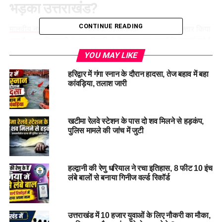
भड़का उत्तराखंड?
CONTINUE READING
मालवीय नगर होटल अग्निकांड
में कुक Keshav Negi को गिरफ्तार किया
गया है। इस गिरफ्तारी के बाद दिल्ली से देहरादून तक राजनीति गरमाई हुई है
औरर इस गिरफ्तारी को लेकर लोगों में आक्रोश है. सोशल मीडिया पर शेफ
YOU MAY LIKE
केशव नेगी के लिए आवाज उठाई जा रही है।
हरिद्वार में गंगा स्नान के दौरान हादसा, तेज बहाव में बहा
कांवड़िया, तलाश जारी
राजनीतिक दलों ने भी केशव नेगी के लिए न्याय की मांग की है। जहां एक
ओर कांग्रेस ने केशव नेगी के लिए मोर्चा खोल दिया है। तो वहीं सीएम धामी
ने भी इस मामले को लेकर दिल्ली की सीएम रेखा गुप्ता से बात की है और
खटीमा रेलवे स्टेशन के पास दो शव मिलने से हड़कंप,
उन्होंने उचित कार्रवाई का भरोसा दिलाया है।
पुलिस मामले की जांच में जुटी
हल्द्वानी की रेणु धरियाल ने रचा इतिहास, 8 फीट 10 इंच
लंबे बालों से बनाया गिनीज वर्ल्ड रिकॉर्ड
उत्तराखंड में 10 हजार युवाओं के लिए नौकरी का मौका,