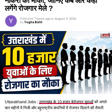
नौकरी का मौका, जानिए कब और कहां
लगेंगे रोजगार मेले ?
Published
7 hours ago
on
August 9, 2026
By
Yogita Bisht
दिल्ली के इस अग्निकांड में बुधवार को केशव नेगी की गिरफ्तारी हुई है।
उनकी गिरफ्तारी के बाद आम जनतका के साथ ही प्रदेश के नेताओं ने कई
गंभीर सवाल उठाए हैं। उत्तराखंड कांग्रेस प्रदेश अध्यक्ष गणेश गोदियाल का
कहना है कि केशव नेगी पर ये आरोप हैं कि उन्होंने होटल में लगी आग को
बुझाने में मदद नहीं की।
Uttarakhand Jobs :
उत्तराखंड के 10 हजार बेरोजगार युवाओं
को अगले
चार महीनों में निजी और बहुराष्ट्रीय कंपनियों में रोजगार दिलाने की तैयारी