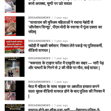
बरसे अपशब्द, चुप्पी पर उठे सवाल
BREAKINGNEWS
1 year ago
“सासाराम की मुस्लिम महिलाओं ने रचाया मेहंदी से
‘ऑपरेशन सिन्दूर’, पीएम मोदी के स्वागत में गूंजा एकता का
संदेश|
BREAKINGNEWS
1 year ago
भदोही में खाकी शर्मसार: रिश्वत लेते पकड़े गए पुलिसकर्मी,
वीडियो वायरल |
BREAKINGNEWS
1 year ago
“चकराता के टाइगर फॉल में प्रकृति का कहर — भारी पेड़
और पत्थरों के गिरने से 2 की मौके पर मौत, कई घायल |
BREAKINGNEWS
1 year ago
मेरठ में महिला के साथ सड़क पर अश्लील हरकत करने
वाला युवक वीडियो वायरल होने के बाद पुलिस की गिरफ्त में
|
BREAKINGNEWS
1 year ago
वायरल-होने-का-शौक-पड़ा-भारी-—-देहरादून-पुलिस-ने-