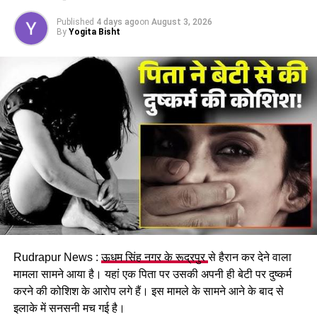
पर होने की बात कही, जबकि सहायक अभियंता पवन उप्रेती ने फील्ड में
Published
4 days ago
on
August 3, 2026
व्यस्त होने का हवाला दिया।
By
Yogita Bisht
इस रवैये को लेकर स्थानीय लोगों में भारी नाराज़गी है और विद्युत विभाग की
कार्यशैली पर सवाल उठ रहे हैं।
#Khateemaaccident #
Highvoltagewire
#
Schoolbusmishap #
Electricshock #
Powerlinedanger
RELATED TOPICS:
ELECTRIC SHOCK
HIGH VOLTAGE WIRE
KHATEEMA ACCIDENT
POWER LINE DANGER
SCHOOL BUS MISHAP
UP NEXT
चारधाम यात्रा: केदारनाथ में तैयारियां तेज़, मुख्य सचिव आनंद बर्धन ने
किया स्थलीय निरीक्षण…
Rudrapur News :
ऊधम सिंह नगर के रूद्रपुर
से हैरान कर देने वाला
DON'T MISS
हरिद्वार: पाकिस्तान से युद्ध की आशंका, ज्योतिषाचार्यों ने की
मामला सामने आया है। यहां एक पिता पर उसकी अपनी ही बेटी पर दुष्कर्म
भविष्यवाणी….
करने की कोशिश के आरोप लगे हैं। इस मामले के सामने आने के बाद से
इलाके में सनसनी मच गई है।