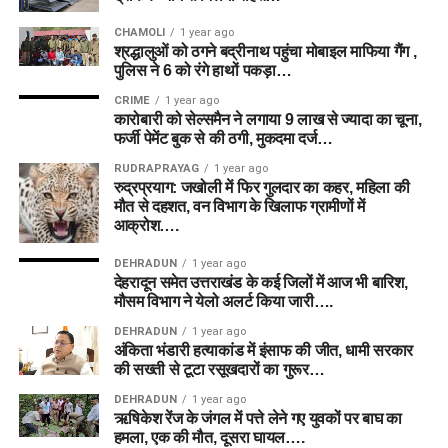
CHAMOLI
1 year ago
श्रद्धालुओं को ठगने बद्रीनाथ पहुंचा मोबाइल माफिया गैंग ,
पुलिस ने 6 को रंगे हाथों पकड़ा…
CRIME
1 year ago
कारोबारी को सेल्समैन ने लगाया 9 लाख से ज्यादा का चूना,
फर्जी पेमेंट बुक से की ठगी, मुकदमा दर्ज…
RUDRAPRAYAG
1 year ago
रुद्रप्रयाग: जखोली में फिर गुलदार का कहर, महिला की
मौत से दहशत, वन विभाग के खिलाफ ग्रामीणों में
आक्रोश….
DEHRADUN
1 year ago
देहरादून समेत उत्तराखंड के कई जिलों में आज भी बारिश,
मौसम विभाग ने येलो अलर्ट किया जारी….
DEHRADUN
1 year ago
अंकिता भंडारी हत्याकांड में इंसाफ की जीत, धामी सरकार
की सख्ती से टूटा रसूखदारों का गुरूर…
DEHRADUN
1 year ago
ऋषिकेश रेंज के जंगल में पत्ते लेने गए युवकों पर बाघ का
हमला, एक की मौत, दूसरा घायल….