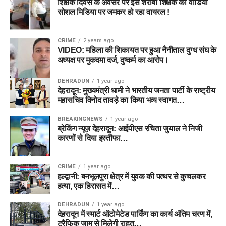
शिक्षक दिवस के अवसर पर इस शराबी शिक्षक का वीडियो
सोशल मिडिया पर जमकर हो रहा वायरल !
CRIME
2 years ago
VIDEO: महिला की शिकायत पर हुआ नैनीताल दुग्ध संघ के
अध्यक्ष पर मुकदमा दर्ज, दुष्कर्म का आरोप।
DEHRADUN
1 year ago
देहरादून: मुख्यमंत्री धामी ने भारतीय जनता पार्टी के राष्ट्रीय
महासचिव विनोद तावड़े का किया भव्य स्वागत…
BREAKINGNEWS
1 year ago
ब्रेकिंग न्यूज़ देहरादून: आईपीएस रचिता जुयाल ने निजी
कारणों से दिया इस्तीफा…
CRIME
1 year ago
हल्द्वानी: बनभूलपुरा क्षेत्र में युवक की पत्थर से कुचलकर
हत्या, एक हिरासत में…
DEHRADUN
1 year ago
देहरादून में स्मार्ट ऑटोमेटेड पार्किंग का कार्य अंतिम चरण में,
ट्रैफिक जाम से मिलेगी राहत…