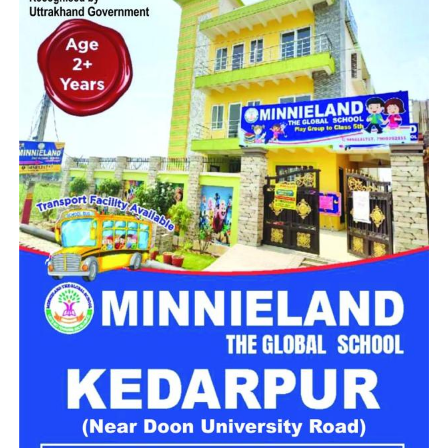
पर बैठाकर गदरपुर की ओर ले जाना शुरू कर दिया।
युवती का अपहरण कर सामूहिक दुष्कर्म के
आरोप
शिकायत में बताया गया है कि रास्ते में मौका मिलने पर एक युवक और एक
युवती चलती बाइक से कूदकर किसी तरह भागने में सफल रहे। हालांकि
दूसरी युवती और उसके साथ मौजूद युवक आरोपियों के कब्जे में ही रहे।
आरोप है कि बाद में युवक को रास्ते में छोड़ दिया गया, जबकि युवती को
आरोपी अपने साथ ले गए।
युवती को अंडरपास के पास छोड़कर फरार
हुए बदमाश
पीड़िता का आरोप है कि आरोपियों ने उसके साथ सामूहिक दुष्कर्म किया और
पूरी रात उसे अपने कब्जे में रखा। रविवार सुबह उसे मेट्रोपोलिस अंडरपास
के पास छोड़कर तीनों फरार हो गए। इसके बाद पीड़िता ने अपने परिचितों