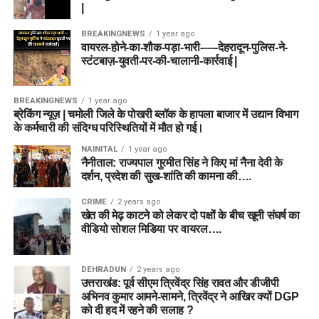
|
BREAKINGNEWS
1 year ago
वायरल-होने-का-शौक-पड़ा-भारी-—-देहरादून-पुलिस-ने-
स्टंटबाज़-युवती-पर-की-चालानी-कार्रवाई |
BREAKINGNEWS
1 year ago
ब्रेकिंग न्यूज़ | चमोली जिले के पोखरी ब्लॉक के हापला बाजार में उद्यान विभाग
के कर्मचारी की संदिग्ध परिस्थितियों में मौत हो गई।
NAINITAL
1 year ago
नैनीताल: राज्यपाल गुरमीत सिंह ने किए मां नैना देवी के
दर्शन, प्रदेश की सुख-शांति की कामना की….
CRIME
2 years ago
खेत की मेढ़ काटने को लेकर दो पक्षों के बीच खूनी संघर्ष का
वीडियो सोशल मिडिया पर वायरल….
DEHRADUN
2 years ago
उत्तराखंड: पूर्व सीएम त्रिवेंद्र सिंह रावत और डीजीपी
अभिनव कुमार आमने-सामने, त्रिवेंद्र ने आखिर क्यों DGP
को दी हद में रहने की सलाह ?