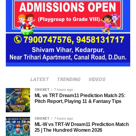
और पुलिस को घटना की जानकारी दी।
सूचना मिलते ही पुलिस मौके पर पहुंची और पीड़िता को सुरक्षित अपने साथ
लेकर आवश्यक कानूनी कार्रवाई शुरू की। उसका मेडिकल परीक्षण कराया
गया और बयान दर्ज किए गए।
पुलिस मामले की जांच में जुटी
सीओ सिटी रुद्रपुर विभव सैनी ने बताया कि पीड़िता की शिकायत के आधार
पर संबंधित धाराओं में मुकदमा दर्ज कर लिया गया है। मामले की गहन जांच
की जा रही है। पुलिस आसपास लगे सीसीटीवी कैमरों की फुटेज खंगाल रही
LATEST
TRENDING
VIDEOS
है और आरोपियों की गिरफ्तारी के लिए संभावित ठिकानों पर दबिश दी जा रही
है।
CRICKET
7 hours ago
ML vs TRT Dream11 Prediction Match 25:
Pitch Report, Playing 11 & Fantasy Tips
पुलिस का कहना है कि जांच के दौरान सामने आने वाले तथ्यों और साक्ष्यों के
आधार पर आगे की कानूनी कार्रवाई की जाएगी।
CRICKET
7 hours ago
ML-W vs TRT-W Dream11 Prediction Match
25 | The Hundred Women 2026