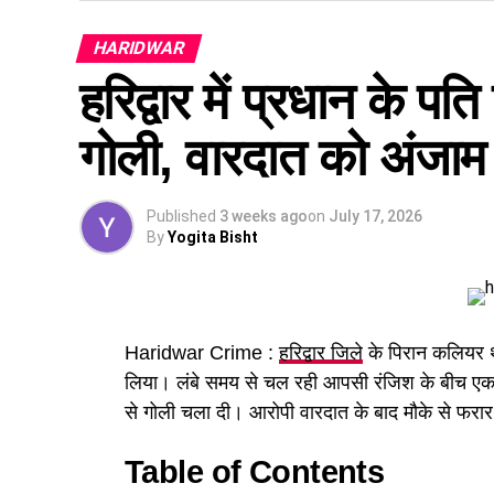
आरोपियों के कब्जे से 13 लाख रुपये नकद, एक स्कूटी, 
HARIDWAR
कार्ड और मोबाइल फोन बरामद किए गए।
हरिद्वार में प्रधान के पत
पुलिस जांच में सामने आया कि आरोपियों ने फर्जी आध
और फोन बैंकिंग से नया एटीएम कार्ड जारी करवाकर 
गोली, वारदात को अंजाम
अन्य खर्च किए गए।
Published
3 weeks ago
on
July 17, 2026
By
Yogita Bisht
Haridwar Crime :
हरिद्वार जिले
के पिरान कलियर थाना
लिया। लंबे समय से चल रही आपसी रंजिश के बीच एक व
से गोली चला दी। आरोपी वारदात के बाद मौके से फरा
Table of Contents