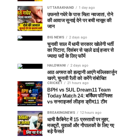
UTTARAKHAND
1 day ago
उफनते गधेरे के पास मिला नवजात!, रोने
की आवाज सुनाई देने पर बची मासूम की
जान
BIG NEWS
2 days ago
चुनावी साल में धामी सरकार खोलेगी भर्ती
का पिटारा, दिसंबर से पहले ढाई हजार से
ज्यादा पदों के लिए फॉर्म
HALDWANI
2 days ago
आठ अगस्त को हल्द्वानी आएंगे मल्लिकार्जुन
खरगे, चुनावी रैली को करेंगे संबोधित
CRICKET
21 hours ago
BPH vs SUL Dream11 Team
Today Match 24: बर्मिंघम फीनिक्स
vs सनराइजर्स लीड्स ड्रीम11 टीम
BREAKINGNEWS
12 hours ago
धामी कैबिनेट में 15 प्रस्तावों पर मुहर,
मजदूरों, युवाओं और गौपालकों के लिए गए
बड़े फैसले