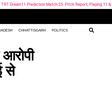
iction Match 25: Pitch Report, Playing 11 & Fantasy Tips
RADESH
CHHATTISGARH
POLITICS
े आरोपी
 से