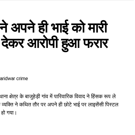
12 लाख रुपये की प्लॉट रजिस्ट्री, फर्जी आधार कार्ड, डेबिट
ि ने अपने ही भाई को मारी
ार कार्ड के जरिए खाताधारक के नाम पर
डेबिट कार्ड
हासिल किया
नकदी निकाली। इसी रकम से ज्वेलरी खरीदने, जमीन खरीदने और
 देकर आरोपी हुआ फरार
 क्षेत्र के बाजुहेड़ी गांव में पारिवारिक विवाद ने हिंसक रूप ले
्यक्ति ने कथित तौर पर अपने ही छोटे भाई पर लाइसेंसी पिस्टल
र हो गया।