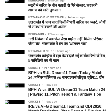
DEHRADUN
15 hours ago
मसूरी में बारिश के बीच पहाड़ी से गिरे बोल्डर, सरकारी
ML-W vs TRT-W Dream11 Prediction Match 25 |
अलग-अलग लोगों के सामने बदलता था अपनी
आवास को भारी नुकसान
The Hundred Women 2026
UTTARAKHAND WEATHER
16 hours ago
पहचान
धामी कैबिनेट में 15 प्रस्तावों पर मुहर, मजदूरों, युवाओं और
उत्तराखंड में आज सात जिलों में भारी बारिश का अलर्ट, लोगों
गौपालकों के लिए गए बड़े फैसले
से सावधानी बरतने की अपील
पूछताछ में ये बात सामने आई कि आरोपी अलग-अलग लोगों के सामने अपनी
BJP के Survey ने खोली विधायकों की पोल, 32 चेहरे रेड जोन
DEHRADUN
17 hours ago
पहचान बदलता था। कभी वो खुद को गृह मंत्रालय का अधिकारी बताता,
नारी निकेतन में अब जेल जैसा माहौल नहीं, मिलेगा परिवार
में, कट सकता है कई का टिकट !
कभी रक्षा मंत्रालय से जुड़ा अफसर और कभी भारतीय सेना का वरिष्ठ
जैसा घर!, उत्तराखंड में बन रहा ‘आलंबन गांव’
अधिकारी होने का दावा करता था।
मसूरी में बारिश के बीच पहाड़ी से गिरे बोल्डर, सरकारी आवास को
UTTARAKHAND
18 hours ago
भारी नुकसान
उत्तराखंड कांग्रेस में बड़ा फेरबदल! नई कार्यकारिणी घोषित,
देहरादून पुलिस ने किया गिरफ्तार
5 समितियों का भी गठन
देहरादून पुलिस
को ये भी जानकारी मिली है कि वो कई होटलों में ठहरने के
CRICKET
21 hours ago
BPH vs SUL Dream11 Team Today Match
बाद भुगतान किए बिना चला जाता था और होटल कर्मचारियों व सुरक्षा
24: बर्मिंघम फीनिक्स vs सनराइजर्स लीड्स ड्रीम11 टीम
कर्मियों के साथ भी कथित तौर पर धोखाधड़ी करता था।
CRICKET
1 day ago
BPH-W vs SUL-W Dream11 Team Match 24
| Playing 11, Pitch Report & Fantasy Tips
CRICKET
1 day ago
IRE vs AFG Dream11 Team 2nd ODI 2026: