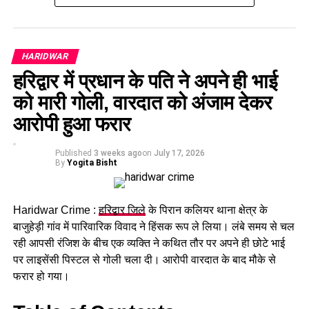
एक महिला समेत तीन आरोपियों को गिरफ्तार किया है। बैंक मैनेजर की
शिकायत पर दर्ज मुकदमे की जांच में पुलिस ने भगवानपुर क्षेत्र में छापेमारी
कर आरोपियों को दबोचा।
HARIDWAR
पुलिस ने 3 आरोपियों को किया गिरफ्तार
हरिद्वार में प्रधान के पति ने अपने ही भाई
को मारी गोली, वारदात को अंजाम देकर
आरोपियों के कब्जे से 13 लाख रुपये नकद, एक स्कूटी, 12 लाख रुपये की
आरोपी हुआ फरार
प्लॉट रजिस्ट्री, फर्जी आधार कार्ड, डेबिट कार्ड और मोबाइल फोन बरामद
किए गए।
Published
3 weeks ago
on
July 17, 2026
By
Yogita Bisht
पुलिस जांच में सामने आया कि आरोपियों ने फर्जी आधार कार्ड के जरिए
खाताधारक के नाम पर
डेबिट कार्ड
हासिल किया और फोन बैंकिंग से नया
एटीएम कार्ड जारी करवाकर नकदी निकाली। इसी रकम से ज्वेलरी खरीदने,
Haridwar Crime :
हरिद्वार जिले
के पिरान कलियर थाना क्षेत्र के
जमीन खरीदने और अन्य खर्च किए गए।
बाजुहेड़ी गांव में पारिवारिक विवाद ने हिंसक रूप ले लिया। लंबे समय से चल
रही आपसी रंजिश के बीच एक व्यक्ति ने कथित तौर पर अपने ही छोटे भाई
पर लाइसेंसी पिस्टल से गोली चला दी। आरोपी वारदात के बाद मौके से
फरार हो गया।