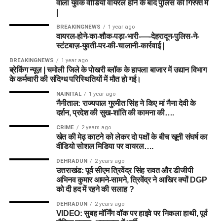
वाला युवक वीडियो वायरल होने के बाद पुलिस की गिरफ्त में
भारी नुकसान
|
BREAKINGNEWS
1 year ago
वायरल-होने-का-शौक-पड़ा-भारी-—-देहरादून-पुलिस-ने-
स्टंटबाज़-युवती-पर-की-चालानी-कार्रवाई |
BREAKINGNEWS
1 year ago
ब्रेकिंग न्यूज़ | चमोली जिले के पोखरी ब्लॉक के हापला बाजार में उद्यान विभाग
के कर्मचारी की संदिग्ध परिस्थितियों में मौत हो गई।
NAINITAL
1 year ago
नैनीताल: राज्यपाल गुरमीत सिंह ने किए मां नैना देवी के
दर्शन, प्रदेश की सुख-शांति की कामना की….
CRIME
2 years ago
खेत की मेढ़ काटने को लेकर दो पक्षों के बीच खूनी संघर्ष का
वीडियो सोशल मिडिया पर वायरल….
DEHRADUN
2 years ago
उत्तराखंड: पूर्व सीएम त्रिवेंद्र सिंह रावत और डीजीपी
अभिनव कुमार आमने-सामने, त्रिवेंद्र ने आखिर क्यों DGP
को दी हद में रहने की सलाह ?
DEHRADUN
2 years ago
VIDEO: सुबह मॉर्निंग वॉक पर हाइवे पर निकला हाथी, पूर्व