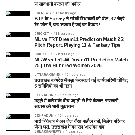
से सावधानी बरतने की अपील
हां देहरादून पुलिस ने यशवर्धन नाम के युवक को गिरफ्तार किया है, जो
BIG NEWS
13 hours ago
उत्तराखंड के पूर्व मुख्य सचिव और पूर्व आईएएस अधिकारी का बेटा बताया जा
BJP के Survey ने खोली विधायकों की पोल, 32 चेहरे
रहा है।
रेड जोन में, कट सकता है कई का टिकट !
CRICKET
11 hours ago
2. आरोपी पर क्या आरोप हैं?
ML vs TRT Dream11 Prediction Match 25:
Pitch Report, Playing 11 & Fantasy Tips
आरोपी पर खुद को केंद्र सरकार, गृह मंत्रालय, रक्षा मंत्रालय और भारतीय
CRICKET
12 hours ago
सेना का वरिष्ठ अधिकारी बताकर लोगों से ठगी करने का आरोप है।
ML-W vs TRT-W Dream11 Prediction Match
25 | The Hundred Women 2026
3. शिकायत किसने दर्ज कराई थी?
UTTARAKHAND
18 hours ago
उत्तराखंड कांग्रेस में बड़ा फेरबदल! नई कार्यकारिणी घोषित,
दिल्ली निवासी एक युवती ने शिकायत दर्ज कराई थी। आरोप है कि आरोपी ने
5 समितियों का भी गठन
प्रभावशाली सरकारी संपर्कों का झांसा देकर उससे करीब 4.5 लाख रुपये
DEHRADUN
15 hours ago
ठग लिए।
मसूरी में बारिश के बीच पहाड़ी से गिरे बोल्डर, सरकारी
आवास को भारी नुकसान
4. आरोपी लोगों को कैसे झांसे में लेता था?
DEHRADUN
17 hours ago
नारी निकेतन में अब जेल जैसा माहौल नहीं, मिलेगा परिवार
पुलिस के अनुसार, आरोपी अलग-अलग लोगों के सामने अपनी पहचान
जैसा घर!, उत्तराखंड में बन रहा ‘आलंबन गांव’
बदलता था और खुद को कभी गृह मंत्रालय, कभी रक्षा मंत्रालय तो कभी
BREAKINGNEWS
1 year ago