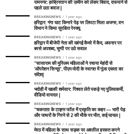
रामनगर: क़ब्रिस्तान की ज़मीन को लेकर विवाद, दफनाने से
सेना का वरिष्ठ अधिकारी बताकर लोगों का भरोसा जीतता था।
पहले उठा बवाल |
5. पुलिस को आरोपी के पास से क्या बरामद
BREAKINGNEWS
1 year ago
हरिद्वार: गंगा घाट किनारे पेड़ पर लिपटा मिला अजगर, वन
हुआ?
विभाग ने किया सुरक्षित रेस्क्यू
BREAKINGNEWS
1 year ago
तलाशी के दौरान आरोपी के पास से सेना की वर्दी, बैज, कैप और वॉकी-टॉकी
हरिद्वार में बीजेपी नेता की दबंगई कैमरे में कैद, अफसर पर
बरामद किए गए हैं।
बरसे अपशब्द, चुप्पी पर उठे सवाल
BREAKINGNEWS
1 year ago
ML vs TRT Dream11 Prediction Match 25: Pitch
“सासाराम की मुस्लिम महिलाओं ने रचाया मेहंदी से
Report, Playing 11 & Fantasy Tips
‘ऑपरेशन सिन्दूर’, पीएम मोदी के स्वागत में गूंजा एकता का
संदेश|
ML-W vs TRT-W Dream11 Prediction Match 25 |
BREAKINGNEWS
1 year ago
The Hundred Women 2026
भदोही में खाकी शर्मसार: रिश्वत लेते पकड़े गए पुलिसकर्मी,
वीडियो वायरल |
धामी कैबिनेट में 15 प्रस्तावों पर मुहर, मजदूरों, युवाओं और
गौपालकों के लिए गए बड़े फैसले
BREAKINGNEWS
1 year ago
“चकराता के टाइगर फॉल में प्रकृति का कहर — भारी पेड़
BJP के Survey ने खोली विधायकों की पोल, 32 चेहरे रेड जोन
और पत्थरों के गिरने से 2 की मौके पर मौत, कई घायल |
में, कट सकता है कई का टिकट !
BREAKINGNEWS
1 year ago
मेरठ में महिला के साथ सड़क पर अश्लील हरकत करने
मसूरी में बारिश के बीच पहाड़ी से गिरे बोल्डर, सरकारी आवास को