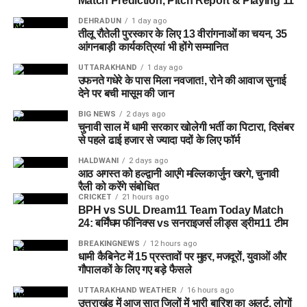
Match Prediction, Pitch Report & Playing 11
DEHRADUN
1 day ago
तीलू रौतेली पुरस्कार के लिए 13 वीरांगनाओं का चयन, 35
आंगनबाड़ी कार्यकत्रियां भी होंगे सम्मानित
UTTARAKHAND
1 day ago
पुलिस द्वारा की गई तलाशी में आरोपी के पास से सेना की वर्दी, बैज, कैप और
उफनते गधेरे के पास मिला नवजात!, रोने की आवाज सुनाई
वॉकी-टॉकी बरामद किए गए हैं। शुरुआती जांच के अनुसार, इन वस्तुओं का
देने पर बची मासूम की जान
इस्तेमाल वो लोगों का भरोसा जीतने और खुद को प्रभावशाली अधिकारी
BIG NEWS
2 days ago
साबित करने के लिए करता था।
चुनावी साल में धामी सरकार खोलेगी भर्ती का पिटारा, दिसंबर
से पहले ढाई हजार से ज्यादा पदों के लिए फॉर्म
पुलिस मामले की जांच में जुटी
HALDWANI
2 days ago
आठ अगस्त को हल्द्वानी आएंगे मल्लिकार्जुन खरगे, चुनावी
फिलहाल पुलिस ने मामला दर्ज कर जांच आगे बढ़ा दी है। अधिकारियों का
रैली को करेंगे संबोधित
कहना है कि जांच के दौरान यदि अन्य पीड़ित सामने आते हैं तो उनके बयान
CRICKET
21 hours ago
भी दर्ज किए जाएंगे और मामले के सभी पहलुओं की गहन पड़ताल की जाएगी।
BPH vs SUL Dream11 Team Today Match
24: बर्मिंघम फीनिक्स vs सनराइजर्स लीड्स ड्रीम11 टीम
FAQs (EX Ias Son Yashvardhan Arrested)
BREAKINGNEWS
12 hours ago
धामी कैबिनेट में 15 प्रस्तावों पर मुहर, मजदूरों, युवाओं और
1. क्या देहरादून पुलिस ने पूर्व मुख्य सचिव के बेटे
गौपालकों के लिए गए बड़े फैसले
UTTARAKHAND WEATHER
16 hours ago
को गिरफ्तार किया है ?
उत्तराखंड में आज सात जिलों में भारी बारिश का अलर्ट, लोगों