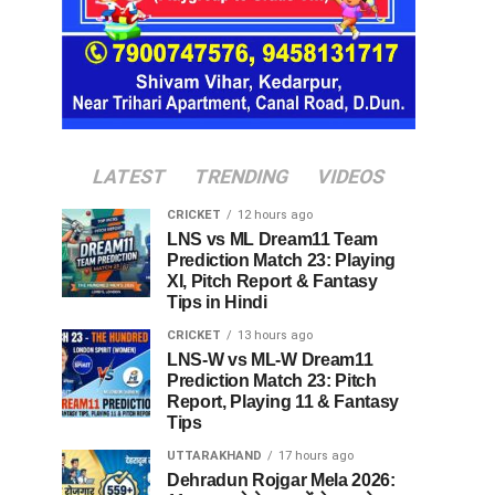
LATEST
TRENDING
VIDEOS
CRICKET
12 hours ago
LNS vs ML Dream11 Team
Prediction Match 23: Playing
XI, Pitch Report & Fantasy
Tips in Hindi
CRICKET
13 hours ago
LNS-W vs ML-W Dream11
Prediction Match 23: Pitch
Report, Playing 11 & Fantasy
Tips
UTTARAKHAND
17 hours ago
Dehradun Rojgar Mela 2026: