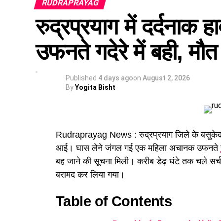
RUDRAPRAYAG
रुद्रप्रयाग में दर्दनाक 
उफनते गदेरे में बही, मौत
Published
4 days ago
on
August 2, 2026
By
Yogita Bisht
Rudraprayag News : रुद्रप्रयाग जिले के बसुकेदा
स्थानीय लोगों ने दिखाई बहादुरी
आई। घास लेने जंगल गई एक महिला अचानक उफनते
बह जाने की सूचना मिली। करीब डेढ़ घंटे तक चले सर
घटना के तुरंत बाद आसपास मौजूद लोगों ने बिना समय
बरामद कर लिया गया।
घायल श्रद्धालु को नदी से सुरक्षित बाहर निकाला गय
वह घायल है और उसकी स्थिति गंभीर बनी हुई है।
Table of Contents
यात्रा मार्ग पर बढ़ा जोखिम