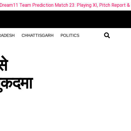
ction Match 23: Playing XI, Pitch Report & Fantasy Tips in Hi
RADESH
CHHATTISGARH
POLITICS
से
मुकदमा