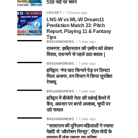
559 पदों पर चयन
CRICKET
13 hours ago
LNS-W vs ML-W Dream11
Prediction Match 23: Pitch
Report, Playing 11 & Fantasy
Tips
BREAKINGNEWS
1 year ago
रामनगर: क़ब्रिस्तान की ज़मीन को लेकर
विवाद, दफनाने से पहले उठा बवाल |
BREAKINGNEWS
1 year ago
हरिद्वार: गंगा घाट किनारे पेड़ पर लिपटा
मिला अजगर, वन विभाग ने किया सुरक्षित
रेस्क्यू
BREAKINGNEWS
1 year ago
हरिद्वार में बीजेपी नेता की दबंगई कैमरे में
कैद, अफसर पर बरसे अपशब्द, चुप्पी पर
उठे सवाल
BREAKINGNEWS
1 year ago
“सासाराम की मुस्लिम महिलाओं ने रचाया
मेहंदी से ‘ऑपरेशन सिन्दूर’, पीएम मोदी के
स्वागत में गूंजा एकता का संदेश|