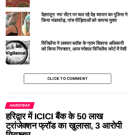
जारी किए थे। इस दौरान एसएसपी ने बताया कि फरार आरोपियों के पोस्टर
हल्द्वानी समेत पूरे नैनीताल जिले और सार्वजनिक स्थानों पर चस्पा किए गए
देहरादून: स्पा सेंटर पर चल रहे देह व्यापार का पुलिस ने
है।
किया भंडाफोड़, पांच पीड़िताओं को कराया मुक्त
विजिलेंस ने लक्सर ब्लॉक के ग्राम विकास अधिकारी
RELATED TOPICS:
ARRESTED.
SAFIA
को किया गिरफ्तार, आज स्पेशल विजिलेंस कोर्ट में पेशी
THE MAIN ACCUSED IN HALDWANI VIOLENCE
WIFE OF ABDUL MALIK
UP NEXT
एफएसटी की कार्रवाई: ग्रामीण के घर अवैध शराब की मिली थी
CLICK TO COMMENT
सुचना, तलाशी के दौरान मिले गए 26 लाख।
DON'T MISS
केदारनाथ धाम में क्यूआर कोड के माध्यम से होगी खाद्य पदार्थाें की
बिक्री, बदरीनाथ धाम में भी किया जाएगा लागू।
HARIDWAR
हरिद्वार में ICICI बैंक के 50 लाख
ट्रांजेक्शन फ्रॉड का खुलासा, 3 आरोपी
गिरफ्तार