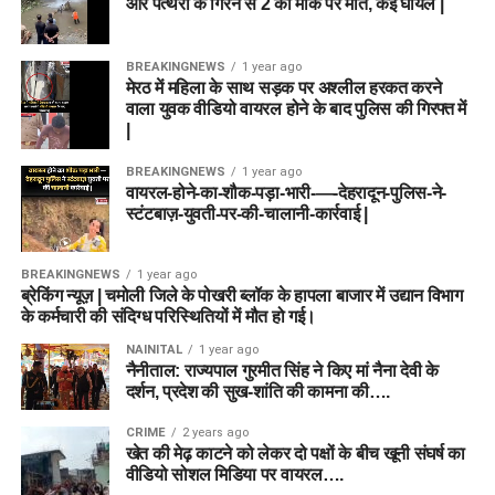
और पत्थरों के गिरने से 2 की मौके पर मौत, कई घायल |
BREAKINGNEWS
1 year ago
मेरठ में महिला के साथ सड़क पर अश्लील हरकत करने
वाला युवक वीडियो वायरल होने के बाद पुलिस की गिरफ्त में
|
BREAKINGNEWS
1 year ago
वायरल-होने-का-शौक-पड़ा-भारी-—-देहरादून-पुलिस-ने-
स्टंटबाज़-युवती-पर-की-चालानी-कार्रवाई |
BREAKINGNEWS
1 year ago
ब्रेकिंग न्यूज़ | चमोली जिले के पोखरी ब्लॉक के हापला बाजार में उद्यान विभाग
के कर्मचारी की संदिग्ध परिस्थितियों में मौत हो गई।
NAINITAL
1 year ago
नैनीताल: राज्यपाल गुरमीत सिंह ने किए मां नैना देवी के
दर्शन, प्रदेश की सुख-शांति की कामना की….
CRIME
2 years ago
खेत की मेढ़ काटने को लेकर दो पक्षों के बीच खूनी संघर्ष का
वीडियो सोशल मिडिया पर वायरल….