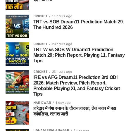
हुआ?
तलाशी के दौरान आरोपी के पास से सेना की वर्दी, बैज, कैप और वॉकी-टॉकी
CRICKET
11 hours ago
बरामद किए गए हैं।
TRT vs SOB Dream11 Prediction Match 29:
The Hundred 2026
विधानसभा चुनाव से ठीक पहले कांग्रेस को लगा बड़ा झटका,
दिनेश कुंजवाल ने छोड़ा हाथ का साथ
CRICKET
23 hours ago
TRT-W vs SOB-W Dream11 Prediction
भारी बारिश के कारण मध्य हरिद्वार जलमग्न, कांवड़ यात्रियों की
Match 29: Pitch Report, Playing 11, Fantasy
बढ़ी मुश्किलें
Tips
सूर्यग्रहण पर आसमान में दिखेगा अनोखा नजारा, छह ग्रह एक
CRICKET
23 hours ago
साथ एक कतार में आएंगे नजर
IRE vs AFG Dream11 Prediction 3rd ODI
2026: Match Preview, Pitch Report,
हेमकुंड साहिब के कपाट बंद होने की तिथि की हुई घोषणा, 10
Probable Playing XI, and Fantasy Cricket
अक्टूबर को किए जाएंंगे बंद
Tips
2036 ओलंपिक के लिए मंत्री रेखा आर्या की कांवड़ यात्रा,
HARIDWAR
1 day ago
हरिद्वार में गंगा स्नान के दौरान हादसा, तेज बहाव में बहा
भोलेनाथ से मांगा आशीर्वाद
कांवड़िया, तलाश जारी
UDHAM SINGH NAGAR
1 day ago