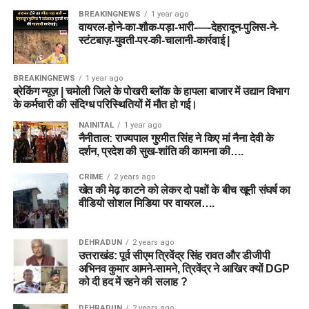
BREAKINGNEWS
1 year ago
वायरल-होने-का-शौक-पड़ा-भारी-—-देहरादून-पुलिस-ने-
स्टंटबाज़-युवती-पर-की-चालानी-कार्रवाई |
BREAKINGNEWS
1 year ago
ब्रेकिंग न्यूज़ | चमोली जिले के पोखरी ब्लॉक के हापला बाजार में उद्यान विभाग
के कर्मचारी की संदिग्ध परिस्थितियों में मौत हो गई।
NAINITAL
1 year ago
नैनीताल: राज्यपाल गुरमीत सिंह ने किए मां नैना देवी के
दर्शन, प्रदेश की सुख-शांति की कामना की….
CRIME
2 years ago
खेत की मेढ़ काटने को लेकर दो पक्षों के बीच खूनी संघर्ष का
वीडियो सोशल मिडिया पर वायरल….
DEHRADUN
2 years ago
उत्तराखंड: पूर्व सीएम त्रिवेंद्र सिंह रावत और डीजीपी
अभिनव कुमार आमने-सामने, त्रिवेंद्र ने आखिर क्यों DGP
को दी हद में रहने की सलाह ?
DEHRADUN
2 years ago