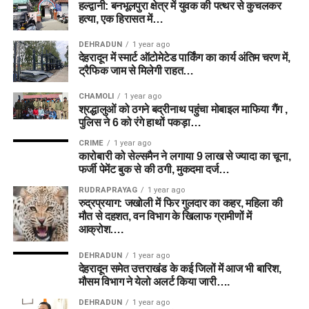
हल्द्वानी: बनभूलपुरा क्षेत्र में युवक की पत्थर से कुचलकर
हत्या, एक हिरासत में…
DEHRADUN
1 year ago
देहरादून में स्मार्ट ऑटोमेटेड पार्किंग का कार्य अंतिम चरण में,
ट्रैफिक जाम से मिलेगी राहत…
CHAMOLI
1 year ago
श्रद्धालुओं को ठगने बद्रीनाथ पहुंचा मोबाइल माफिया गैंग ,
पुलिस ने 6 को रंगे हाथों पकड़ा…
CRIME
1 year ago
कारोबारी को सेल्समैन ने लगाया 9 लाख से ज्यादा का चूना,
फर्जी पेमेंट बुक से की ठगी, मुकदमा दर्ज…
RUDRAPRAYAG
1 year ago
रुद्रप्रयाग: जखोली में फिर गुलदार का कहर, महिला की
मौत से दहशत, वन विभाग के खिलाफ ग्रामीणों में
आक्रोश….
DEHRADUN
1 year ago
देहरादून समेत उत्तराखंड के कई जिलों में आज भी बारिश,
मौसम विभाग ने येलो अलर्ट किया जारी….
DEHRADUN
1 year ago