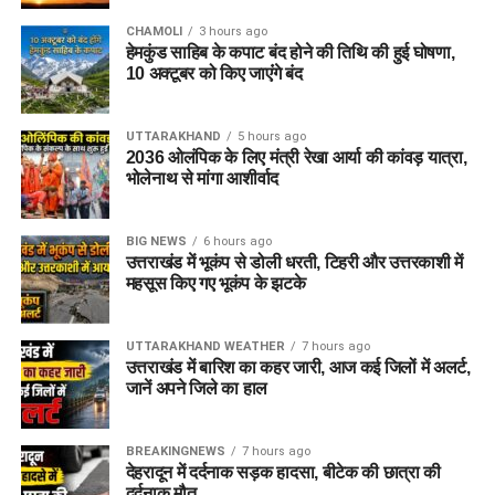
2. आरोपी पर क्या आरोप हैं?
CHAMOLI
3 hours ago
हेमकुंड साहिब के कपाट बंद होने की तिथि की हुई घोषणा,
10 अक्टूबर को किए जाएंंगे बंद
आरोपी पर खुद को केंद्र सरकार, गृह मंत्रालय, रक्षा मंत्रालय और भारतीय
सेना का वरिष्ठ अधिकारी बताकर लोगों से ठगी करने का आरोप है।
UTTARAKHAND
5 hours ago
3. शिकायत किसने दर्ज कराई थी?
2036 ओलंपिक के लिए मंत्री रेखा आर्या की कांवड़ यात्रा,
भोलेनाथ से मांगा आशीर्वाद
दिल्ली निवासी एक युवती ने शिकायत दर्ज कराई थी। आरोप है कि आरोपी ने
प्रभावशाली सरकारी संपर्कों का झांसा देकर उससे करीब 4.5 लाख रुपये
BIG NEWS
6 hours ago
ठग लिए।
उत्तराखंड में भूकंप से डोली धरती, टिहरी और उत्तरकाशी में
महसूस किए गए भूकंप के झटके
4. आरोपी लोगों को कैसे झांसे में लेता था?
UTTARAKHAND WEATHER
7 hours ago
पुलिस के अनुसार, आरोपी अलग-अलग लोगों के सामने अपनी पहचान
उत्तराखंड में बारिश का कहर जारी, आज कई जिलों में अलर्ट,
बदलता था और खुद को कभी गृह मंत्रालय, कभी रक्षा मंत्रालय तो कभी
जानें अपने जिले का हाल
सेना का वरिष्ठ अधिकारी बताकर लोगों का भरोसा जीतता था।
BREAKINGNEWS
7 hours ago
5. पुलिस को आरोपी के पास से क्या बरामद
देहरादून में दर्दनाक सड़क हादसा, बीटेक की छात्रा की
दर्दनाक मौत