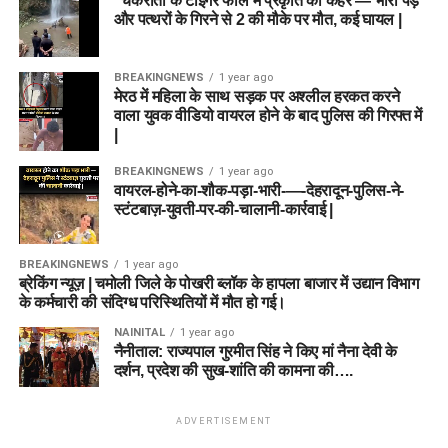
“चकराता के टाइगर फॉल में प्रकृति का कहर — भारी पेड़
और पत्थरों के गिरने से 2 की मौके पर मौत, कई घायल |
BREAKINGNEWS
1 year ago
मेरठ में महिला के साथ सड़क पर अश्लील हरकत करने
वाला युवक वीडियो वायरल होने के बाद पुलिस की गिरफ्त में
|
BREAKINGNEWS
1 year ago
वायरल-होने-का-शौक-पड़ा-भारी-—-देहरादून-पुलिस-ने-
स्टंटबाज़-युवती-पर-की-चालानी-कार्रवाई |
BREAKINGNEWS
1 year ago
ब्रेकिंग न्यूज़ | चमोली जिले के पोखरी ब्लॉक के हापला बाजार में उद्यान विभाग
के कर्मचारी की संदिग्ध परिस्थितियों में मौत हो गई।
NAINITAL
1 year ago
नैनीताल: राज्यपाल गुरमीत सिंह ने किए मां नैना देवी के
दर्शन, प्रदेश की सुख-शांति की कामना की….
ADVERTISEMENT