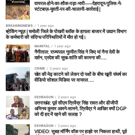
वायरल-होने-का-शौक-पड़ा-भारी-—-देहरादून-पुलिस-ने-
स्टंटबाज़-युवती-पर-की-चालानी-कार्रवाई |
BREAKINGNEWS
1 year ago
ब्रेकिंग न्यूज़ | चमोली जिले के पोखरी ब्लॉक के हापला बाजार में उद्यान विभाग
के कर्मचारी की संदिग्ध परिस्थितियों में मौत हो गई।
NAINITAL
1 year ago
नैनीताल: राज्यपाल गुरमीत सिंह ने किए मां नैना देवी के
दर्शन, प्रदेश की सुख-शांति की कामना की….
CRIME
2 years ago
खेत की मेढ़ काटने को लेकर दो पक्षों के बीच खूनी संघर्ष का
वीडियो सोशल मिडिया पर वायरल….
DEHRADUN
2 years ago
उत्तराखंड: पूर्व सीएम त्रिवेंद्र सिंह रावत और डीजीपी
अभिनव कुमार आमने-सामने, त्रिवेंद्र ने आखिर क्यों DGP
को दी हद में रहने की सलाह ?
DEHRADUN
2 years ago
VIDEO: सुबह मॉर्निंग वॉक पर हाइवे पर निकला हाथी, पूर्व