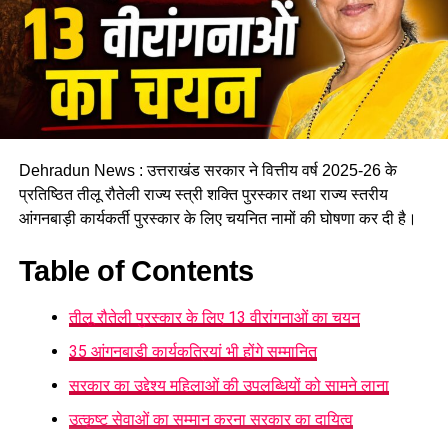
इसी समस्या को ध्यान में रखते हुए विभाग अब ऐसा इंफ्रास्ट्रक्चर तैयार
करने की दिशा में काम कर रहा है, जहां रहने वाले लोगों को संस्थागत माहौल
के बजाय परिवार जैसा वातावरण मिल सके।
16 घरों में मिलेगा परिवार जैसा माहौल
Dehradun News : उत्तराखंड सरकार ने वित्तीय वर्ष 2025-26 के
प्रस्तावित आलंबन गांव में कॉटेज और छोटे घर विकसित किए जाएंगे। यहां
प्रतिष्ठित तीलू रौतेली राज्य स्त्री शक्ति पुरस्कार तथा राज्य स्तरीय
एक परिवार की तर्ज पर लोगों को रखा जाएगा। योजना के मुताबिक, एक
आंगनबाड़ी कार्यकर्ती पुरस्कार के लिए चयनित नामों की घोषणा कर दी है।
यूनिट में करीब दो महिलाएं, चार बच्चे और एक किशोरी को शामिल किया
जाएगा। इस तरह उन्हें एक परिवार की तरह साथ रहने का अवसर मिलेगा।
Table of Contents
हर यूनिट में अलग किचन जैसी सुविधाएं भी होंगी, ताकि वहां रहने वाली
तीलू रौतेली पुरस्कार के लिए 13 वीरांगनाओं का चयन
महिलाओं और बच्चों को रोजमर्रा के जीवन में ज्यादा स्वतंत्रता और जिम्मेदारी
का अनुभव हो सके। प्रस्तावित परिसर में कुल 16 घर विकसित किए
35 आंगनबाड़ी कार्यकत्रियां भी होंगे सम्मानित
जाएंगे, जिनमें करीब 88 लोगों के रहने की व्यवस्था होगी।
सरकार का उद्देश्य महिलाओं की उपलब्धियों को सामने लाना
उत्कृष्ट सेवाओं का सम्मान करना सरकार का दायित्व