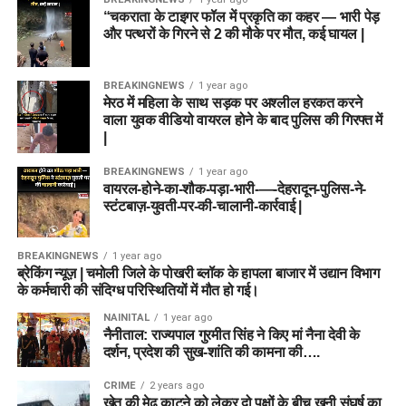
“चकराता के टाइगर फॉल में प्रकृति का कहर — भारी पेड़
और पत्थरों के गिरने से 2 की मौके पर मौत, कई घायल |
BREAKINGNEWS
1 year ago
मेरठ में महिला के साथ सड़क पर अश्लील हरकत करने
वाला युवक वीडियो वायरल होने के बाद पुलिस की गिरफ्त में
|
BREAKINGNEWS
1 year ago
वायरल-होने-का-शौक-पड़ा-भारी-—-देहरादून-पुलिस-ने-
स्टंटबाज़-युवती-पर-की-चालानी-कार्रवाई |
BREAKINGNEWS
1 year ago
ब्रेकिंग न्यूज़ | चमोली जिले के पोखरी ब्लॉक के हापला बाजार में उद्यान विभाग
के कर्मचारी की संदिग्ध परिस्थितियों में मौत हो गई।
NAINITAL
1 year ago
नैनीताल: राज्यपाल गुरमीत सिंह ने किए मां नैना देवी के
दर्शन, प्रदेश की सुख-शांति की कामना की….
CRIME
2 years ago
खेत की मेढ़ काटने को लेकर दो पक्षों के बीच खूनी संघर्ष का