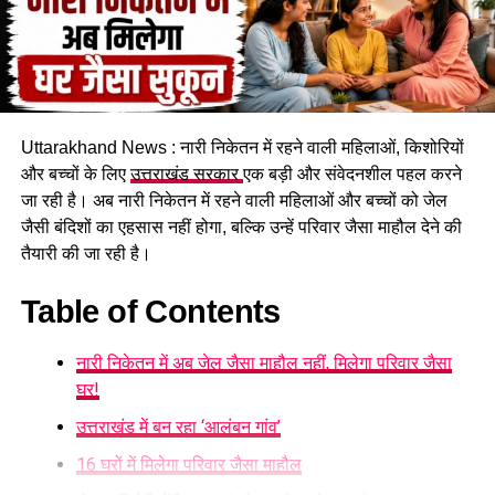
Uttarakhand News : नारी निकेतन में रहने वाली महिलाओं, किशोरियों
और बच्चों के लिए
उत्तराखंड सरकार
एक बड़ी और संवेदनशील पहल करने
जा रही है। अब नारी निकेतन में रहने वाली महिलाओं और बच्चों को जेल
कचहरी कर्मचारी गोविंद सिंह नेगी के मुताबिक, जिस सरकारी आवास में पांच
जैसी बंदिशों का एहसास नहीं होगा, बल्कि उन्हें परिवार जैसा माहौल देने की
परिवार रह रहे हैं, वो फिलहाल पूरी तरह सुरक्षित नहीं है। बोल्डर गिरने से
तैयारी की जा रही है।
भवन को काफी नुकसान पहुंचा है और मौजूदा हालात में वहां रहना जोखिम
भरा हो गया है।
Table of Contents
प्रशासन से तत्काल मदद की मांग
नारी निकेतन में अब जेल जैसा माहौल नहीं, मिलेगा परिवार जैसा
घर!
प्रभावित परिवारों ने प्रशासन से मौके का जल्द निरीक्षण कराने और तत्काल
सुरक्षा इंतजाम करने की मांग की है। इसके साथ ही परिवारों के लिए
उत्तराखंड में बन रहा ‘आलंबन गांव’
वैकल्पिक आवास की व्यवस्था करने और पहाड़ी से लगातार गिर रहे बोल्डरों
16 घरों में मिलेगा परिवार जैसा माहौल
के खतरे का स्थायी समाधान निकालने की अपील की गई है।