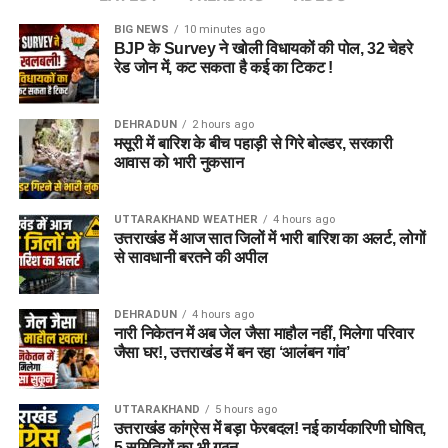
महिलाओं और बच्चों को मिलेगा नया जीवन
BIG NEWS
10 minutes ago
BJP के Survey ने खोली विधायकों की पोल, 32 चेहरे
रेड जोन में, कट सकता है कई का टिकट !
आलंबन गांव की यह योजना सिर्फ एक नया भवन या परिसर तैयार करने की
कवायद नहीं है, बल्कि नारी निकेतन में रहने वाली महिलाओं और बच्चों के
प्रति सोच में बदलाव की कोशिश भी है।
सरकार का उद्देश्य महिलाओं की उपलब्धियों
DEHRADUN
2 hours ago
मसूरी में बारिश के बीच पहाड़ी से गिरे बोल्डर, सरकारी
आवास को भारी नुकसान
को सामने लाना
अगर यह योजना धरातल पर उतरती है तो संस्थागत जीवन की जगह उन्हें
परिवार जैसा माहौल, बेहतर स्वतंत्रता और सामाजिक वातावरण मिल
सकेगा। इससे बच्चों और महिलाओं के मानसिक और सामाजिक विकास में
रेखा आर्या ने कहा कि सरकार का उद्देश्य ऐसी महिलाओं की उपलब्धियों को
UTTARAKHAND WEATHER
4 hours ago
भी मदद मिलने की उम्मीद है।
उत्तराखंड में आज सात जिलों में भारी बारिश का अलर्ट, लोगों
समाज के सामने लाना है ताकि उनकी प्रेरक यात्रा नई पीढ़ी और अन्य
से सावधानी बरतने की अपील
महिलाओं को आगे बढ़ने की प्रेरणा दे सके। उन्होंने कहा कि उत्तराखंड की
वीरांगना तीलू रौतेली के नाम पर दिया जाने वाला यह सम्मान महिलाओं के
साहस, नेतृत्व और आत्मनिर्भरता का प्रतीक बन चुका है।
DEHRADUN
4 hours ago
नारी निकेतन में अब जेल जैसा माहौल नहीं, मिलेगा परिवार
जैसा घर!, उत्तराखंड में बन रहा ‘आलंबन गांव’
उत्कृष्ट सेवाओं का सम्मान करना सरकार
का दायित्व
UTTARAKHAND
5 hours ago
उत्तराखंड कांग्रेस में बड़ा फेरबदल! नई कार्यकारिणी घोषित,
मंत्री ने बताया कि इसी अवसर पर राज्य स्तरीय आंगनबाड़ी कार्यकर्ती
5 समितियों का भी गठन