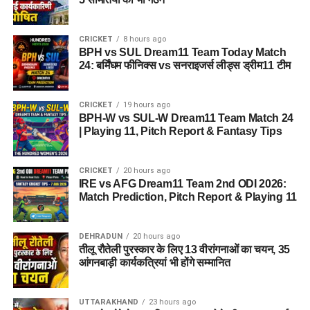
पुरस्कार भी प्रदान किए जाएंगे। उन्होंने कहा कि आंगनबाड़ी कार्यकर्तियां
मातृ और शिशु स्वास्थ्य, पोषण, टीकाकरण, प्रारंभिक शिक्षा और महिला
CRICKET
8 hours ago
जागरूकता जैसे महत्वपूर्ण कार्यों में सरकार की सबसे मजबूत कड़ी हैं। उनके
BPH vs SUL Dream11 Team Today Match
समर्पण और उत्कृष्ट सेवाओं का सम्मान करना सरकार का दायित्व है।
24: बर्मिंघम फीनिक्स vs सनराइजर्स लीड्स ड्रीम11 टीम
CRICKET
19 hours ago
BPH-W vs SUL-W Dream11 Team Match 24
| Playing 11, Pitch Report & Fantasy Tips
CRICKET
20 hours ago
IRE vs AFG Dream11 Team 2nd ODI 2026:
Match Prediction, Pitch Report & Playing 11
DEHRADUN
20 hours ago
तीलू रौतेली पुरस्कार के लिए 13 वीरांगनाओं का चयन, 35
आंगनबाड़ी कार्यकत्रियां भी होंगे सम्मानित
UTTARAKHAND
23 hours ago