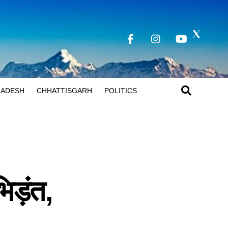
RADESH
CHHATTISGARH
POLITICS
िड़ंत,