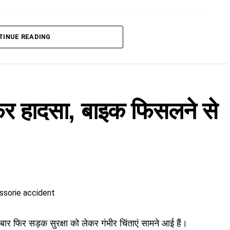
रियों को लेकर गंगोत्री धाम की ओर बढ़ रहा था। जैसे ही वाहन
TINUE READING
्रण छूट गया।
नती गंगा नदी की ओर खिसकने लगा। हालांकि, किस्मत से
वाहन कुछ इंच और नीचे खिसक जाता, तो बड़ा हादसा हो सकता
 फिर हादसा, बाइक फिसलने से
मीणों ने तुरंत राहत कार्य शुरू किया और पुलिस व प्रशासन को
मा सड़क संगठन (BRO) की टीम बिना देरी किए मौके पर पहुंची।
 खाई की ओर लटके वाहन को बांधकर सावधानीपूर्वक सुरक्षित
 को भी सुरक्षित स्थान पर पहुंचा दिया गया है।
र फिर सड़क सुरक्षा को लेकर गंभीर चिंताएं सामने आई हैं।