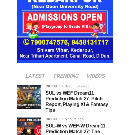
LATEST
TRENDING
VIDEOS
CRICKET
39 minutes ago
SUL vs WEF Dream11
Prediction Match 27: Pitch
Report, Playing XI & Fantasy
Tips
CRICKET
5 hours ago
SUL-W vs WEF-W Dream11
Prediction Match 27: The