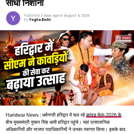
साधा निशाना
Published
3 days ago
on
August 4, 2026
By
Yogita Bisht
दो मेडिकल स्टोर सील, अवैध क्लिनिक पर
भी शिकंजा
निरीक्षण के दौरान कई मेडिकल स्टोरों में एक्सपायरी दवाओं को नियमानुसार
अलग नहीं रखा गया था और उन पर आवश्यक चेतावनी चिन्ह भी नहीं लगाए
गए थे। वहीं एक स्थान पर बिना निर्धारित मानकों के क्लिनिक संचालित
Haridwar News : धर्मनगरी हरिद्वार में चल रहे
कांवड़ मेला-2026 के
होता मिला, जिस पर भी संबंधित विभाग द्वारा कार्रवाई की संस्तुति की गई है।
बीच मुख्यमंत्री पुष्कर सिंह धामी हरिद्वार पहुंचे। यहां प्रशासनिक
अधिकारियों और भाजपा पदाधिकारियों ने उनका स्वागत किया। इसके बाद
दवा और खाद्य पदार्थों की गुणवत्ता से