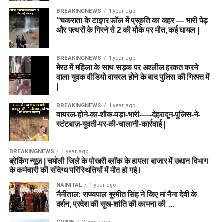
BREAKINGNEWS
1 year ago
“चकराता के टाइगर फॉल में प्रकृति का कहर — भारी पेड़
और पत्थरों के गिरने से 2 की मौके पर मौत, कई घायल |
BREAKINGNEWS
1 year ago
मेरठ में महिला के साथ सड़क पर अश्लील हरकत करने
वाला युवक वीडियो वायरल होने के बाद पुलिस की गिरफ्त में
|
BREAKINGNEWS
1 year ago
वायरल-होने-का-शौक-पड़ा-भारी-—-देहरादून-पुलिस-ने-
स्टंटबाज़-युवती-पर-की-चालानी-कार्रवाई |
BREAKINGNEWS
1 year ago
ब्रेकिंग न्यूज़ | चमोली जिले के पोखरी ब्लॉक के हापला बाजार में उद्यान विभाग
के कर्मचारी की संदिग्ध परिस्थितियों में मौत हो गई।
NAINITAL
1 year ago
नैनीताल: राज्यपाल गुरमीत सिंह ने किए मां नैना देवी के
दर्शन, प्रदेश की सुख-शांति की कामना की….
CRIME
2 years ago