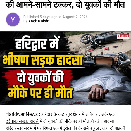
सीएम धामी ने पप्पू यादव पर साधा निशाना
की आमने-सामने टक्कर, दो युवकों की मौत
मुख्यमंत्री पुष्कर सिंह धामी ने कहा कि साधु-संतों के प्रति इस तरह का
Published
5 days ago
on
August 2, 2026
व्यवहार स्वीकार्य नहीं है और उन्होंने भगवान से पप्पू यादव तथा उनके
By
Yogita Bisht
साथियों को सद्बुद्धि देने की प्रार्थना की।
Haridwar News : हरिद्वार के कटारपुर क्षेत्र में शनिवार तड़के एक
दर्दनाक सड़क हादसे
में दो युवकों की मौके पर ही मौत हो गई। हादसा
हरिद्वार-लक्सर मार्ग पर स्थित एक पेट्रोल पंप के समीप हुआ, जहां दो बाइकों