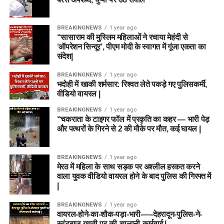
BREAKINGNEWS
1 year ago
“सासाराम की मुस्लिम महिलाओं ने रचाया मेहंदी से
‘ऑपरेशन सिन्दूर’, पीएम मोदी के स्वागत में गूंजा एकता का
संदेश|
BREAKINGNEWS
1 year ago
भदोही में खाकी शर्मसार: रिश्वत लेते पकड़े गए पुलिसकर्मी,
वीडियो वायरल |
BREAKINGNEWS
1 year ago
“चकराता के टाइगर फॉल में प्रकृति का कहर — भारी पेड़
और पत्थरों के गिरने से 2 की मौके पर मौत, कई घायल |
BREAKINGNEWS
1 year ago
मेरठ में महिला के साथ सड़क पर अश्लील हरकत करने
वाला युवक वीडियो वायरल होने के बाद पुलिस की गिरफ्त में
|
BREAKINGNEWS
1 year ago
वायरल-होने-का-शौक-पड़ा-भारी-—-देहरादून-पुलिस-ने-
स्टंटबाज़-युवती-पर-की-चालानी-कार्रवाई |