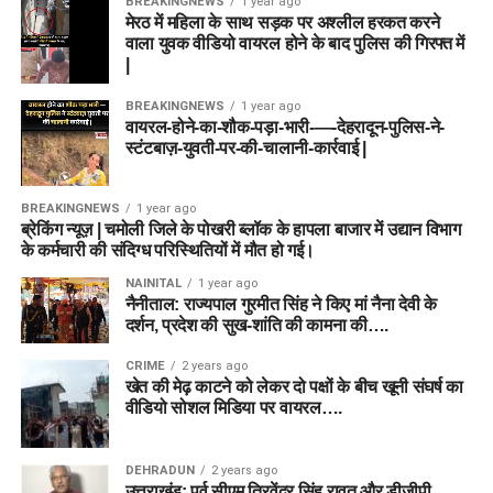
BREAKINGNEWS
1 year ago
मेरठ में महिला के साथ सड़क पर अश्लील हरकत करने
वाला युवक वीडियो वायरल होने के बाद पुलिस की गिरफ्त में
|
BREAKINGNEWS
1 year ago
वायरल-होने-का-शौक-पड़ा-भारी-—-देहरादून-पुलिस-ने-
स्टंटबाज़-युवती-पर-की-चालानी-कार्रवाई |
BREAKINGNEWS
1 year ago
ब्रेकिंग न्यूज़ | चमोली जिले के पोखरी ब्लॉक के हापला बाजार में उद्यान विभाग
के कर्मचारी की संदिग्ध परिस्थितियों में मौत हो गई।
NAINITAL
1 year ago
नैनीताल: राज्यपाल गुरमीत सिंह ने किए मां नैना देवी के
दर्शन, प्रदेश की सुख-शांति की कामना की….
CRIME
2 years ago
खेत की मेढ़ काटने को लेकर दो पक्षों के बीच खूनी संघर्ष का
वीडियो सोशल मिडिया पर वायरल….
DEHRADUN
2 years ago
उत्तराखंड: पूर्व सीएम त्रिवेंद्र सिंह रावत और डीजीपी