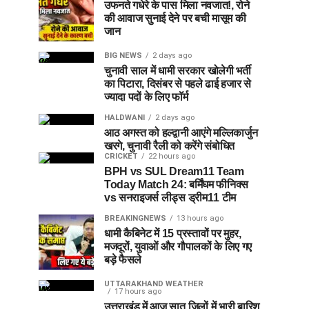
उफनते गधेरे के पास मिला नवजात!, रोने
की आवाज सुनाई देने पर बची मासूम की
जान
BIG NEWS
2 days ago
चुनावी साल में धामी सरकार खोलेगी भर्ती
का पिटारा, दिसंबर से पहले ढाई हजार से
ज्यादा पदों के लिए फॉर्म
HALDWANI
2 days ago
आठ अगस्त को हल्द्वानी आएंगे मल्लिकार्जुन
खरगे, चुनावी रैली को करेंगे संबोधित
CRICKET
22 hours ago
BPH vs SUL Dream11 Team
Today Match 24: बर्मिंघम फीनिक्स
vs सनराइजर्स लीड्स ड्रीम11 टीम
BREAKINGNEWS
13 hours ago
धामी कैबिनेट में 15 प्रस्तावों पर मुहर,
मजदूरों, युवाओं और गौपालकों के लिए गए
बड़े फैसले
UTTARAKHAND WEATHER
17 hours ago
उत्तराखंड में आज सात जिलों में भारी बारिश