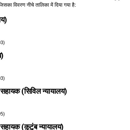
िसका विवरण नीचे तालिका में दिया गया है:
लय)
03)
य)
03)
क सहायक (सिविल न्यायालय)
05)
सहायक (कुटुंब न्यायालय)