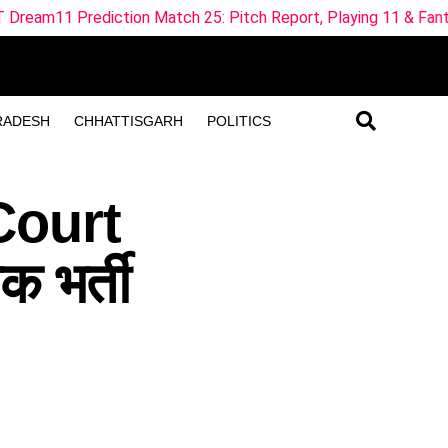
n Match 25: Pitch Report, Playing 11 & Fantasy Tips
ML
RADESH
CHHATTISGARH
POLITICS
Court
 भर्ती