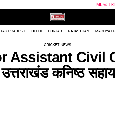
ML vs TRT Dream11 Predictio
TAR PRADESH
DELHI
PUNJAB
RAJASTHAN
MADHYA P
CRICKET NEWS
 Assistant Civil 
्तराखंड कनिष्ठ सहायक