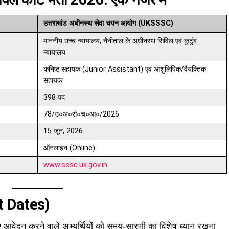
उत्तराखंड अधीनस्थ सेवा चयन आयोग (UKSSSC)
माननीय उच्च न्यायालय, नैनीताल के अधीनस्थ सिविल एवं कुटुंब
न्यायालय
कनिष्ठ सहायक (Junior Assistant) एवं आशुलिपिक/वैयक्तिक
सहायक
398 पद
78/उ०अ०से०च०आ०/2026
15 जून, 2026
ऑनलाइन (Online)
www.sssc.uk.gov.in
nt Dates)
 आवेदन करने वाले अभ्यर्थियों को समय-सारणी का विशेष ध्यान रखना