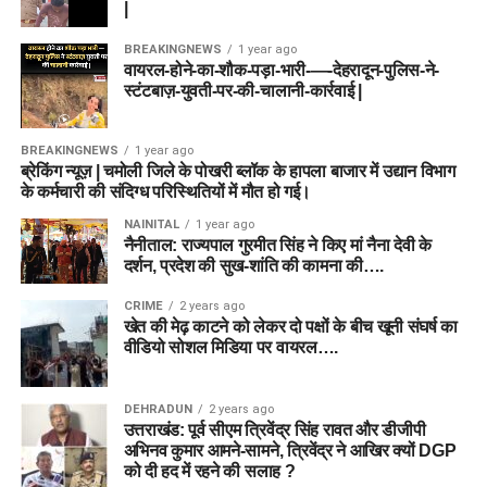
|
BREAKINGNEWS
1 year ago
वायरल-होने-का-शौक-पड़ा-भारी-—-देहरादून-पुलिस-ने-
स्टंटबाज़-युवती-पर-की-चालानी-कार्रवाई |
BREAKINGNEWS
1 year ago
ब्रेकिंग न्यूज़ | चमोली जिले के पोखरी ब्लॉक के हापला बाजार में उद्यान विभाग
के कर्मचारी की संदिग्ध परिस्थितियों में मौत हो गई।
NAINITAL
1 year ago
नैनीताल: राज्यपाल गुरमीत सिंह ने किए मां नैना देवी के
दर्शन, प्रदेश की सुख-शांति की कामना की….
CRIME
2 years ago
खेत की मेढ़ काटने को लेकर दो पक्षों के बीच खूनी संघर्ष का
वीडियो सोशल मिडिया पर वायरल….
DEHRADUN
2 years ago
उत्तराखंड: पूर्व सीएम त्रिवेंद्र सिंह रावत और डीजीपी
अभिनव कुमार आमने-सामने, त्रिवेंद्र ने आखिर क्यों DGP
को दी हद में रहने की सलाह ?