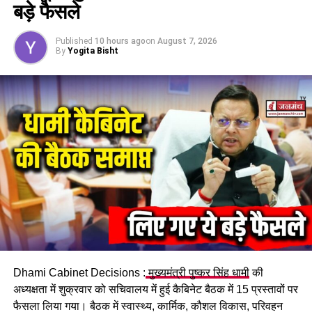
बड़े फैसले
RELATED TOPICS:
GODAAN
GODAN MOVIE
UTTARAKHAND
UTTARAKHAND NEWS
UTTARAKHAND SAMACHAR
Published
10 hours ago
on
August 7, 2026
By
Yogita Bisht
UP NEXT
डीएम ने हल्द्वानी RTO दफ्तर में मारा छापा, जिलाधिकारी के पहुंचते ही
कार्यालय में हड़कंप, देखें वीडियो
DON'T MISS
कल देहरादून के परेड ग्राउंड में होगी महापंचायत, अंकिता भंडारी को
न्याय दिलाने के लिए सभी दल एकजुट
Dhami Cabinet Decisions :
मुख्यमंत्री पुष्कर सिंह धामी
की
अध्यक्षता में शुक्रवार को सचिवालय में हुई कैबिनेट बैठक में 15 प्रस्तावों पर
फैसला लिया गया। बैठक में स्वास्थ्य, कार्मिक, कौशल विकास, परिवहन