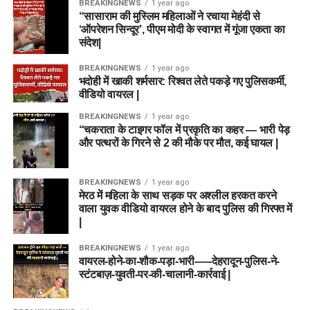
BREAKINGNEWS
1 year ago
“सासाराम की मुस्लिम महिलाओं ने रचाया मेहंदी से
‘ऑपरेशन सिन्दूर’, पीएम मोदी के स्वागत में गूंजा एकता का
संदेश|
BREAKINGNEWS
1 year ago
भदोही में खाकी शर्मसार: रिश्वत लेते पकड़े गए पुलिसकर्मी,
वीडियो वायरल |
BREAKINGNEWS
1 year ago
“चकराता के टाइगर फॉल में प्रकृति का कहर — भारी पेड़
और पत्थरों के गिरने से 2 की मौके पर मौत, कई घायल |
BREAKINGNEWS
1 year ago
मेरठ में महिला के साथ सड़क पर अश्लील हरकत करने
वाला युवक वीडियो वायरल होने के बाद पुलिस की गिरफ्त में
|
BREAKINGNEWS
1 year ago
वायरल-होने-का-शौक-पड़ा-भारी-—-देहरादून-पुलिस-ने-
स्टंटबाज़-युवती-पर-की-चालानी-कार्रवाई |