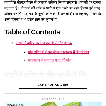
पहाड़ी से बोल्डर गिरने से कचहरी परिसर स्थित सरकारी आवासों पर खतरा
बढ़ गया है। बोल्डरों की चपेट में आने से एक कमरे का बड़ा हिस्सा बुरी तरह
क्षतिग्रस्त हो गया, जबकि दूसरे कमरे की दीवार भी दोबारा ढह गई। भवन के
अन्य हिस्सों में भी दरारें आने की सूचना है।
Table of Contents
मसूरी में बारिश के बीच पहाड़ी से गिरे बोल्डर
पांच परिवारों ने एसडीएम कार्यालय में बिताई रात
प्रशासन से तत्काल मदद की मांग
अलग-अलग माध्यमों से संपर्क के बाद तैयार
मसूरी में बारिश के बीच पहाड़ी से गिरे
हुई रिपोर्ट
बोल्डर
CONTINUE READING
संघ सूत्रों के मुताबिक बीते दो महीने में राज्य की सभी 70 सीटों पर स्थानीय
कार्यकर्ताओं, महत्वपूर्ण हस्तियों के अलावा सामान्य लोगों से अलग-अलग
मसूरी में लगातार हो रही बारिश के कारण गनहिल
की पहाड़ी से बोल्डर गिरने
माध्यमों से संपर्क के बाद विस्तृत रिपोर्ट तैयार की गई है।
के कारण हड़कंप मच गया। कचहरी परिसर स्थित सरकारी आवासों पर
ADVERTISEMENT
बोल्डर गिरने के कारण खतरा बढ़ गया है। घटना के बाद सरकारी आवास में