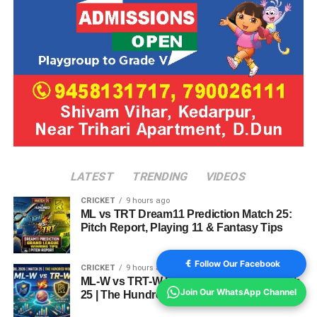
LATEST
TRENDING
VIDEOS
CRICKET
9 hours ago
ML vs TRT Dream11 Prediction Match 25:
Pitch Report, Playing 11 & Fantasy Tips
Follow Our Facebook
CRICKET
9 hours ago
ML-W vs TRT-W Dream11 Prediction Match
Join Our WhatsApp Channel
25 | The Hundred Women 2026