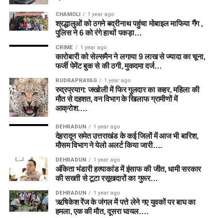
CHAMOLI
1 year ago
श्रद्धालुओं को ठगने बद्रीनाथ पहुंचा मोबाइल माफिया गैंग ,
पुलिस ने 6 को रंगे हाथों पकड़ा…
CRIME
1 year ago
कारोबारी को सेल्समैन ने लगाया 9 लाख से ज्यादा का चूना,
फर्जी पेमेंट बुक से की ठगी, मुकदमा दर्ज…
RUDRAPRAYAG
1 year ago
रुद्रप्रयाग: जखोली में फिर गुलदार का कहर, महिला की
मौत से दहशत, वन विभाग के खिलाफ ग्रामीणों में
आक्रोश….
DEHRADUN
1 year ago
देहरादून समेत उत्तराखंड के कई जिलों में आज भी बारिश,
मौसम विभाग ने येलो अलर्ट किया जारी….
DEHRADUN
1 year ago
अंकिता भंडारी हत्याकांड में इंसाफ की जीत, धामी सरकार
की सख्ती से टूटा रसूखदारों का गुरूर…
DEHRADUN
1 year ago
ऋषिकेश रेंज के जंगल में पत्ते लेने गए युवकों पर बाघ का
हमला, एक की मौत, दूसरा घायल….