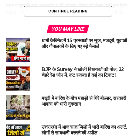
उत्तर प्रदेश के बाद उत्तराखंंड में भी ‘गोदान’ फिल्म को
टैक्स फ्री
कर दिया
CONTINUE READING
गया है। सीएम धामी ने इसे टैक्स फ्री करने के निर्देश दिए हैं। बता दें कि
फिल्म 6 फरवरी को देशभर के सिनेमाघरों में रिलीज हो चुकी है और समाज
को भारतीय संस्कृति व परंपराओं से जोड़ने का संदेश देती है।
YOU MAY LIKE
धामी कैबिनेट में 15 प्रस्तावों पर मुहर, मजदूरों, युवाओं
गाय भारतीय संस्कृति, समाज का अभिन्न
और गौपालकों के लिए गए बड़े फैसले
अंग – सीएम धामी
मुख्यमंत्री ने कहा कि गाय केवल धर्म और आस्था का विषय नहीं है, बल्कि
BJP के Survey ने खोली विधायकों की पोल, 32
चेहरे रेड जोन में, कट सकता है कई का टिकट !
भारतीय संस्कृति, समाज और ग्रामीण अर्थव्यवस्था का अभिन्न अंग है। इस
तरह की फिल्मों के माध्यम से समाज में सकारात्मक सोच और संवेदनशीलता
विकसित होती है, इसलिए ऐसी फिल्मों को प्रोत्साहन दिया जाना चाहिए।
मसूरी में बारिश के बीच पहाड़ी से गिरे बोल्डर, सरकारी
आवास को भारी नुकसान
उत्तराखंड में आज सात जिलों में भारी बारिश का अलर्ट,
लोगों से सावधानी बरतने की अपील