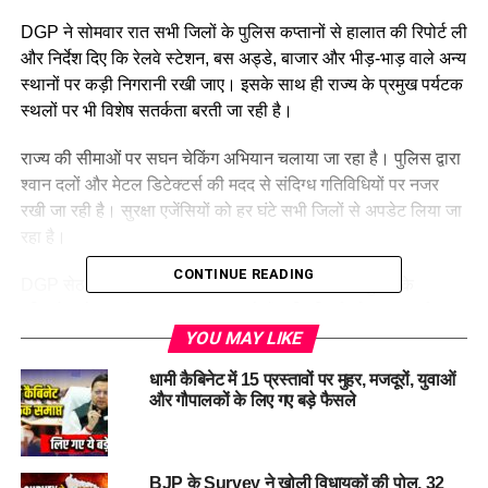
DGP ने सोमवार रात सभी जिलों के पुलिस कप्तानों से हालात की रिपोर्ट ली
और निर्देश दिए कि रेलवे स्टेशन, बस अड्डे, बाजार और भीड़-भाड़ वाले अन्य
स्थानों पर कड़ी निगरानी रखी जाए। इसके साथ ही राज्य के प्रमुख पर्यटक
स्थलों पर भी विशेष सतर्कता बरती जा रही है।
राज्य की सीमाओं पर सघन चेकिंग अभियान चलाया जा रहा है। पुलिस द्वारा
श्वान दलों और मेटल डिटेक्टर्स की मदद से संदिग्ध गतिविधियों पर नजर
रखी जा रही है। सुरक्षा एजेंसियों को हर घंटे सभी जिलों से अपडेट लिया जा
रहा है।
CONTINUE READING
DGP सेठ ने बताया कि इस आतंकी हमले के बाद राज्य में सुरक्षा के
दृष्टिकोण से हर संभव कदम उठाए जा रहे हैं ताकि किसी भी प्रकार की
अप्रिय घटना को रोका जा सके।
YOU MAY LIKE
धामी कैबिनेट में 15 प्रस्तावों पर मुहर, मजदूरों, युवाओं
RELATED TOPICS:
#DEHRADUNNEWS
और गौपालकों के लिए गए बड़े फैसले
#UTTARAKHANDPOLICE
DEHRADUN.
UTTARAKHAND
UTTARAKHAND GOVERNMENT
UP NEXT
BJP के Survey ने खोली विधायकों की पोल, 32