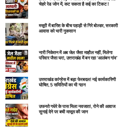
उत्तराखंड फायर सर्विस को मिली आधुनिक सुरक्षा किट, महिला कर्मियों
चेहरे रेड जोन में, कट सकता है कई का टिकट !
के लिए विशेष फायर सूट शामिल….
DON'T MISS
पहलगाम आतंकी हमला: 26 पर्यटकों की मौत, लश्कर-ए-तैयबा के
मसूरी में बारिश के बीच पहाड़ी से गिरे बोल्डर, सरकारी
संगठन TRF ने ली जिम्मेदारी….
आवास को भारी नुकसान
नारी निकेतन में अब जेल जैसा माहौल नहीं, मिलेगा
परिवार जैसा घर!, उत्तराखंड में बन रहा ‘आलंबन गांव’
उत्तराखंड कांग्रेस में बड़ा फेरबदल! नई कार्यकारिणी
घोषित, 5 समितियों का भी गठन
उफनते गधेरे के पास मिला नवजात!, रोने की आवाज
सुनाई देने पर बची मासूम की जान