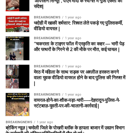
‘ऑपरेशन सिन्दूर’, पीएम मोदी के स्वागत में गूंजा एकता का
संदेश|
BREAKINGNEWS
1 year ago
भदोही में खाकी शर्मसार: रिश्वत लेते पकड़े गए पुलिसकर्मी,
वीडियो वायरल |
BREAKINGNEWS
1 year ago
“चकराता के टाइगर फॉल में प्रकृति का कहर — भारी पेड़
और पत्थरों के गिरने से 2 की मौके पर मौत, कई घायल |
BREAKINGNEWS
1 year ago
मेरठ में महिला के साथ सड़क पर अश्लील हरकत करने
वाला युवक वीडियो वायरल होने के बाद पुलिस की गिरफ्त में
|
BREAKINGNEWS
1 year ago
वायरल-होने-का-शौक-पड़ा-भारी-—-देहरादून-पुलिस-ने-
स्टंटबाज़-युवती-पर-की-चालानी-कार्रवाई |
BREAKINGNEWS
1 year ago
ब्रेकिंग न्यूज़ | चमोली जिले के पोखरी ब्लॉक के हापला बाजार में उद्यान विभाग