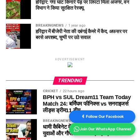
हरिद्वार: गंगा घाट किनारे पेड़ पर लिपटा मिला अजगर, वन
विभाग ने किया सुरक्षित रेस्क्यू
BREAKINGNEWS
1 year ago
हरिद्वार में बीजेपी नेता की दबंगई कैमरे में कैद, अफसर पर
बरसे अपशब्द, चुप्पी पर उठे सवाल
ADVERTISEMENT
TRENDING
CRICKET
22 hours ago
BPH vs SUL Dream11 Team Today
Match 24: बर्मिंघम फीनिक्स vs सनराइजर्स
लीड्स ड्रीम11 टीम
Follow Our Facebook
BREAKINGNEWS
13 hours ago
धामी कैबिनेट में 15 प्रस्तावों पर मुहर, मजदूरों,
Join Our WhatsApp Channel
युवाओं और गौपालकों के लिए गए बड़े फैसले