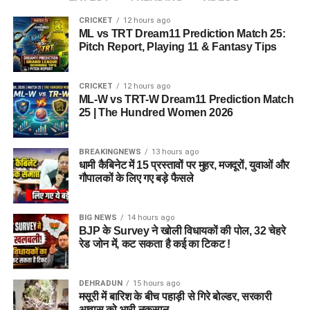
ने दोनों शवों को कब्जे में लेकर पोस्टमार्टम के लिए भेज दिया है। प्रारंभिक
CRICKET
12 hours ago
जानकारी के अनुसार, हादसे के समय डंपर में दो ही लोग सवार थे। दुर्घटना
ML vs TRT Dream11 Prediction Match 25:
के कारणों का अभी स्पष्ट पता नहीं चल पाया है।
Pitch Report, Playing 11 & Fantasy Tips
हादसे के बाद मृतकों के परिजनों में मचा कोहराम
CRICKET
12 hours ago
इस हादसे के बाद मृतकों के परिजनों में शोक की लहर है। स्थानीय प्रशासन
ML-W vs TRT-W Dream11 Prediction Match
25 | The Hundred Women 2026
ने घटना की जांच शुरू कर दी है और दुर्घटना के वास्तविक कारणों का पता
लगाने के प्रयास किए जा रहे हैं।
BREAKINGNEWS
13 hours ago
धामी कैबिनेट में 15 प्रस्तावों पर मुहर, मजदूरों, युवाओं और
गौपालकों के लिए गए बड़े फैसले
BIG NEWS
14 hours ago
BJP के Survey ने खोली विधायकों की पोल, 32 चेहरे
रेड जोन में, कट सकता है कई का टिकट !
DEHRADUN
15 hours ago
मसूरी में बारिश के बीच पहाड़ी से गिरे बोल्डर, सरकारी
आवास को भारी नुकसान