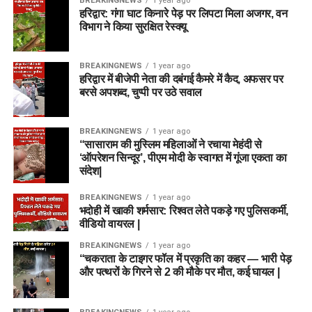
BREAKINGNEWS
1 year ago
हरिद्वार: गंगा घाट किनारे पेड़ पर लिपटा मिला अजगर, वन
विभाग ने किया सुरक्षित रेस्क्यू
BREAKINGNEWS
1 year ago
हरिद्वार में बीजेपी नेता की दबंगई कैमरे में कैद, अफसर पर
बरसे अपशब्द, चुप्पी पर उठे सवाल
BREAKINGNEWS
1 year ago
“सासाराम की मुस्लिम महिलाओं ने रचाया मेहंदी से
‘ऑपरेशन सिन्दूर’, पीएम मोदी के स्वागत में गूंजा एकता का
संदेश|
BREAKINGNEWS
1 year ago
भदोही में खाकी शर्मसार: रिश्वत लेते पकड़े गए पुलिसकर्मी,
वीडियो वायरल |
BREAKINGNEWS
1 year ago
“चकराता के टाइगर फॉल में प्रकृति का कहर — भारी पेड़
और पत्थरों के गिरने से 2 की मौके पर मौत, कई घायल |