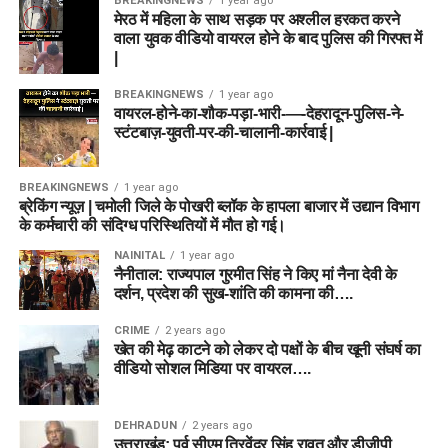
BREAKINGNEWS
1 year ago
मेरठ में महिला के साथ सड़क पर अश्लील हरकत करने
वाला युवक वीडियो वायरल होने के बाद पुलिस की गिरफ्त में
|
BREAKINGNEWS
1 year ago
वायरल-होने-का-शौक-पड़ा-भारी-—-देहरादून-पुलिस-ने-
स्टंटबाज़-युवती-पर-की-चालानी-कार्रवाई |
BREAKINGNEWS
1 year ago
ब्रेकिंग न्यूज़ | चमोली जिले के पोखरी ब्लॉक के हापला बाजार में उद्यान विभाग
के कर्मचारी की संदिग्ध परिस्थितियों में मौत हो गई।
NAINITAL
1 year ago
नैनीताल: राज्यपाल गुरमीत सिंह ने किए मां नैना देवी के
दर्शन, प्रदेश की सुख-शांति की कामना की….
CRIME
2 years ago
खेत की मेढ़ काटने को लेकर दो पक्षों के बीच खूनी संघर्ष का
वीडियो सोशल मिडिया पर वायरल….
DEHRADUN
2 years ago
उत्तराखंड: पूर्व सीएम त्रिवेंद्र सिंह रावत और डीजीपी