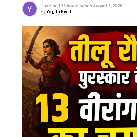
Published
15 hours ago
on
August 6, 2026
By
Yogita Bisht