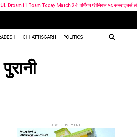
tch 24: बर्मिंघम फीनिक्स vs सनराइजर्स लीड्स ड्रीम11 टीम
B
RADESH
CHHATTISGARH
POLITICS
 पुरानी
ADVERTISEMENT