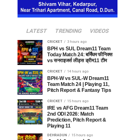
LATEST
TRENDING
VIDEOS
CRICKET
3 hours ago
BPH vs SUL Dream11 Team
Today Match 24: बर्मिंघम फीनिक्स
vs सनराइजर्स लीड्स ड्रीम11 टीम
CRICKET
14 hours ago
BPH-W vs SUL-W Dream11
Team Match 24 | Playing 11,
Pitch Report & Fantasy Tips
CRICKET
15 hours ago
IRE vs AFG Dream11 Team
2nd ODI 2026: Match
Prediction, Pitch Report &
Playing 11
DEHRADUN
15 hours ago