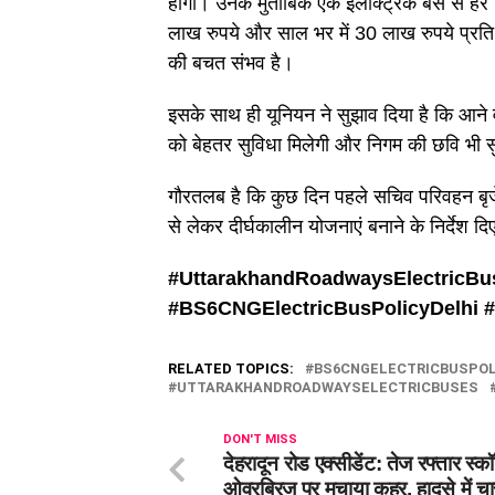
होंगी। उनके मुताबिक एक इलेक्ट्रिक बस से हर
लाख रुपये और साल भर में 30 लाख रुपये प्रत
की बचत संभव है।
इसके साथ ही यूनियन ने सुझाव दिया है कि आने व
को बेहतर सुविधा मिलेगी और निगम की छवि भी स
गौरतलब है कि कुछ दिन पहले सचिव परिवहन बृज
से लेकर दीर्घकालीन योजनाएं बनाने के निर्देश दि
#UttarakhandRoadwaysElectricBu
#
BS6CNGElectricBusPolicyDelhi #
RELATED TOPICS:
BS6CNGELECTRICBUSPOL
UTTARAKHANDROADWAYSELECTRICBUSES
DON'T MISS
देहरादून रोड एक्सीडेंट: तेज रफ्तार स्कॉर्
ओवरब्रिज पर मचाया कहर, हादसे में च