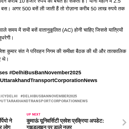
 दिन करीब 10 हजार रुपये की बचत हो सकती है। यानी महीने में 2.5
ि बस। अगर 500 बसें ली जाती हैं तो रोज़ाना करीब 50 लाख रुपये तक
ाले समय में सभी बसें वातानुकूलित (AC) होनी चाहिए जिससे यात्रियों
ुधरेगी।
ेश कुमार संत ने परिवहन निगम की समीक्षा बैठक की थी और तात्कालिक
ए थे।
ses #
DelhiBusBanNovember2025
UttarakhandTransportCorporationNews
ICYDELHI
DELHIBUSBANNOVEMBER2025
UTTARAKHANDTRANSPORTCORPORATIONNEWS
UP NEXT
पियो ने
कुमाऊं यूनिवर्सिटी प्रवेश प्रक्रिया अपडेट:
ार लोग
गाइडलाइन पर डाले नजर