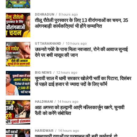
Dehradun Rojgar Mela 2026 :
आवेदन और पंजीकरण प्रक्रिया (How
DEHRADUN
8 hours ago
तीलू रौतेली पुरस्कार के लिए 13 वीरांगनाओं का चयन, 35
to Register)
आंगनबाड़ी कार्यकत्रियां भी होंगे सम्मानित
क्षेत्रीय सेवायोजन अधिकारी ममता चौहान नेगी के अनुसार, रोजगार मेले में
UTTARAKHAND
10 hours ago
भाग लेने के लिए अभ्यर्थियों का पंजीकरण
04 अगस्त, 2026
से शुरू हो
उफनते गधेरे के पास मिला नवजात!, रोने की आवाज सुनाई
चुका है। इच्छुक अभ्यर्थी साक्षात्कार में शामिल होने से पहले किसी भी कार्य
देने पर बची मासूम की जान
दिवस में कार्यालय पहुंचकर अपना पंजीकरण करा सकते हैं।
BIG NEWS
12 hours ago
आवश्यक दस्तावेज (Documents
चुनावी साल में धामी सरकार खोलेगी भर्ती का पिटारा, दिसंबर
से पहले ढाई हजार से ज्यादा पदों के लिए फॉर्म
Required):
बायोडाटा / रिज़्यूमे (Resume)
(2-3 प्रतियां)
HALDWANI
14 hours ago
आठ अगस्त को हल्द्वानी आएंगे मल्लिकार्जुन खरगे, चुनावी
मूल शैक्षिक प्रमाण पत्र
एवं उनकी छायाप्रतियां
रैली को करेंगे संबोधित
(Photocopies)
सेवायोजन कार्यालय का पंजीयन कार्ड
HARIDWAR
14 hours ago
एक्सपायरी दवाओं पर प्रशासन की बड़ी कार्रवाई, दो