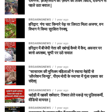
रामनगर: क़ब्रिस्तान की ज़मीन को लेकर विवाद, दफनाने से
पहले उठा बवाल |
BREAKINGNEWS
1 year ago
हरिद्वार: गंगा घाट किनारे पेड़ पर लिपटा मिला अजगर, वन
विभाग ने किया सुरक्षित रेस्क्यू
BREAKINGNEWS
1 year ago
हरिद्वार में बीजेपी नेता की दबंगई कैमरे में कैद, अफसर पर
बरसे अपशब्द, चुप्पी पर उठे सवाल
BREAKINGNEWS
1 year ago
“सासाराम की मुस्लिम महिलाओं ने रचाया मेहंदी से
‘ऑपरेशन सिन्दूर’, पीएम मोदी के स्वागत में गूंजा एकता का
संदेश|
BREAKINGNEWS
1 year ago
भदोही में खाकी शर्मसार: रिश्वत लेते पकड़े गए पुलिसकर्मी,
वीडियो वायरल |
BREAKINGNEWS
1 year ago