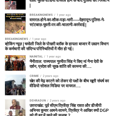
वाला युवक वीडियो वायरल होने के बाद पुलिस की गिरफ्त में
|
BREAKINGNEWS
1 year ago
वायरल-होने-का-शौक-पड़ा-भारी-—-देहरादून-पुलिस-ने-
स्टंटबाज़-युवती-पर-की-चालानी-कार्रवाई |
BREAKINGNEWS
1 year ago
ब्रेकिंग न्यूज़ | चमोली जिले के पोखरी ब्लॉक के हापला बाजार में उद्यान विभाग
के कर्मचारी की संदिग्ध परिस्थितियों में मौत हो गई।
NAINITAL
1 year ago
नैनीताल: राज्यपाल गुरमीत सिंह ने किए मां नैना देवी के
दर्शन, प्रदेश की सुख-शांति की कामना की….
CRIME
2 years ago
खेत की मेढ़ काटने को लेकर दो पक्षों के बीच खूनी संघर्ष का
वीडियो सोशल मिडिया पर वायरल….
DEHRADUN
2 years ago
उत्तराखंड: पूर्व सीएम त्रिवेंद्र सिंह रावत और डीजीपी
अभिनव कुमार आमने-सामने, त्रिवेंद्र ने आखिर क्यों DGP
को दी हद में रहने की सलाह ?