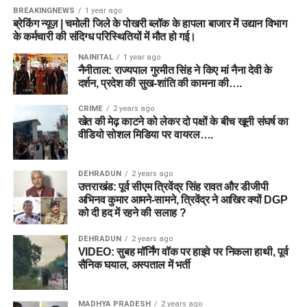
BREAKINGNEWS
1 year ago
ब्रेकिंग न्यूज़ | चमोली जिले के पोखरी ब्लॉक के हापला बाजार में उद्यान विभाग
के कर्मचारी की संदिग्ध परिस्थितियों में मौत हो गई।
NAINITAL
1 year ago
नैनीताल: राज्यपाल गुरमीत सिंह ने किए मां नैना देवी के
दर्शन, प्रदेश की सुख-शांति की कामना की….
CRIME
2 years ago
खेत की मेढ़ काटने को लेकर दो पक्षों के बीच खूनी संघर्ष का
वीडियो सोशल मिडिया पर वायरल….
DEHRADUN
2 years ago
उत्तराखंड: पूर्व सीएम त्रिवेंद्र सिंह रावत और डीजीपी
अभिनव कुमार आमने-सामने, त्रिवेंद्र ने आखिर क्यों DGP
को दी हद में रहने की सलाह ?
DEHRADUN
2 years ago
VIDEO: सुबह मॉर्निंग वॉक पर हाइवे पर निकला हाथी, पूर्व
सैनिक घयाल, अस्पताल में भर्ती
MADHYA PRADESH
2 years ago