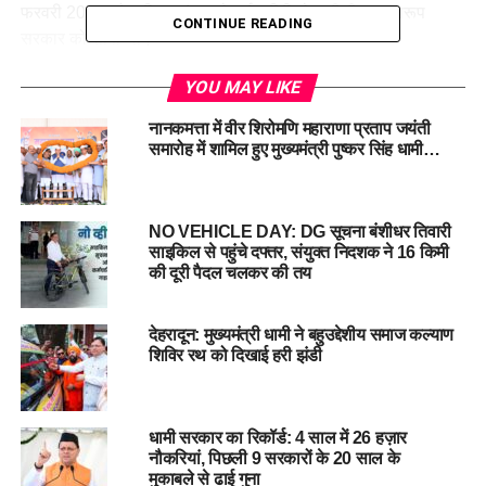
फरवरी 2024 को जस्टिस रंजना देसाई समिति ने यूसीसी का प्रारूप
CONTINUE READING
सरकार को सौंपा था।
6 फरवरी 2024 को यूसीसी विधेयक विधानसभा सत्र में पेश किया गया और
YOU MAY LIKE
7 फरवरी 2024 को इसे सदन से सर्वसम्मति से पारित किया गया। इसके
नानकमत्ता में वीर शिरोमणि महाराणा प्रताप जयंती
बाद 12 मार्च 2024 को राष्ट्रपति ने उत्तराखंड के यूसीसी विधेयक पर मुहर
समारोह में शामिल हुए मुख्यमंत्री पुष्कर सिंह धामी…
लगाई। 18 अक्टूबर 2024 को यूसीसी नियमावली और क्रियान्वयन समिति
ने नियमावली का ड्राफ्ट सरकार को सौंपा, और 20 जनवरी 2025 को
कैबिनेट ने नियमावली को मंजूरी दी।
NO VEHICLE DAY: DG सूचना बंशीधर तिवारी
साइकिल से पहुंचे दफ्तर, संयुक्त निदशक ने 16 किमी
यूसीसी के लागू होने के बाद, राज्य में विवाह, तलाक, विरासत आदि जैसे
की दूरी पैदल चलकर की तय
मामलों का ऑनलाइन रजिस्ट्रेशन किया जाएगा और यह नागरिकों के लिए
एक नई व्यवस्था को जन्म देगा।
देहरादून: मुख्यमंत्री धामी ने बहुउद्देशीय समाज कल्याण
शिविर रथ को दिखाई हरी झंडी
धामी सरकार का रिकॉर्ड: 4 साल में 26 हज़ार
नौकरियां, पिछली 9 सरकारों के 20 साल के
मुकाबले से ढाई गुना