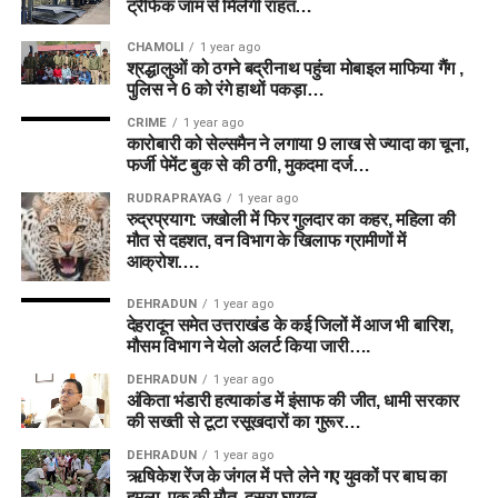
ट्रैफिक जाम से मिलेगी राहत…
CHAMOLI
1 year ago
श्रद्धालुओं को ठगने बद्रीनाथ पहुंचा मोबाइल माफिया गैंग ,
पुलिस ने 6 को रंगे हाथों पकड़ा…
CRIME
1 year ago
कारोबारी को सेल्समैन ने लगाया 9 लाख से ज्यादा का चूना,
फर्जी पेमेंट बुक से की ठगी, मुकदमा दर्ज…
RUDRAPRAYAG
1 year ago
रुद्रप्रयाग: जखोली में फिर गुलदार का कहर, महिला की
मौत से दहशत, वन विभाग के खिलाफ ग्रामीणों में
आक्रोश….
DEHRADUN
1 year ago
देहरादून समेत उत्तराखंड के कई जिलों में आज भी बारिश,
मौसम विभाग ने येलो अलर्ट किया जारी….
DEHRADUN
1 year ago
अंकिता भंडारी हत्याकांड में इंसाफ की जीत, धामी सरकार
की सख्ती से टूटा रसूखदारों का गुरूर…
DEHRADUN
1 year ago
ऋषिकेश रेंज के जंगल में पत्ते लेने गए युवकों पर बाघ का
हमला, एक की मौत, दूसरा घायल….