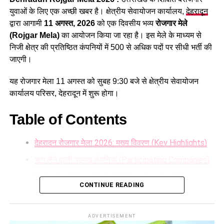
स्नातक स्तरीय पद सहित कुल 1470 पद शामिल हैं।
युवाओं के लिए एक अच्छी खबर है। क्षेत्रीय सेवायोजन कार्यालय,
देहरादून
द्वारा आगामी
11 अगस्त, 2026
को एक दिवसीय भव्य
रोजगार मेले
(Rojgar Mela)
का आयोजन किया जा रहा है। इस मेले के माध्यम से
निजी क्षेत्र की प्रतिष्ठित कंपनियों में 500 से अधिक पदों पर सीधी भर्ती की
जाएगी।
यह रोजगार मेला 11 अगस्त को सुबह 9:30 बजे से क्षेत्रीय सेवायोजन
कार्यालय परिसर, देहरादून में शुरू होगा।
Table of Contents
देहरादून रोजगार मेला 2026: मुख्य विवरण (Key Highlights)
34 हजार भर्तियां, रोजगार बड़ी उपलब्धि
भाग लेने वाली प्रमुख कंपनियां (Participating Companies)
धामी सरकार अपने साढ़े चार साल के कार्यकाल में रिकॉर्ड 34 हजार से
Dehradun Rojgar Mela 2026 : आवेदन और पंजीकरण
अधिक युवाओं को सरकारी नौकरी प्रदान कर चुकी है। प्रदेश में वर्ष 2024
CONTINUE READING
प्रक्रिया (How to Register)
से सख्त नकल विरोधी कानून लागू होने के बाद भर्ती प्रक्रिया ना सिर्फ
पारदर्शी तरीके से सम्पन्न हो रही है, बल्कि निर्बाध भर्ती होने से आवेदन से
आवश्यक दस्तावेज (Documents Required):
ADVERTISEMENT
लेकर नियुक्ति तक का औसत समय भी घट गया है। इस तरह सरकार चुनाव