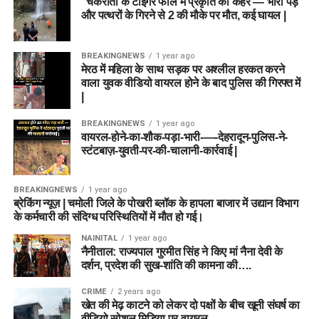
“चकराता के टाइगर फॉल में प्रकृति का कहर — भारी पेड़
और पत्थरों के गिरने से 2 की मौके पर मौत, कई घायल |
BREAKINGNEWS
1 year ago
मेरठ में महिला के साथ सड़क पर अश्लील हरकत करने
वाला युवक वीडियो वायरल होने के बाद पुलिस की गिरफ्त में
|
BREAKINGNEWS
1 year ago
वायरल-होने-का-शौक-पड़ा-भारी-—-देहरादून-पुलिस-ने-
स्टंटबाज़-युवती-पर-की-चालानी-कार्रवाई |
BREAKINGNEWS
1 year ago
ब्रेकिंग न्यूज़ | चमोली जिले के पोखरी ब्लॉक के हापला बाजार में उद्यान विभाग
के कर्मचारी की संदिग्ध परिस्थितियों में मौत हो गई।
NAINITAL
1 year ago
नैनीताल: राज्यपाल गुरमीत सिंह ने किए मां नैना देवी के
दर्शन, प्रदेश की सुख-शांति की कामना की….
CRIME
2 years ago
खेत की मेढ़ काटने को लेकर दो पक्षों के बीच खूनी संघर्ष का
वीडियो सोशल मिडिया पर वायरल….