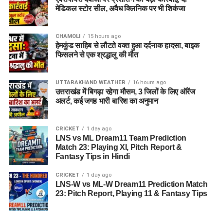
पासपोर्ट साइज फोटो
मेडिकल स्टोर सील, अवैध क्लिनिक पर भी शिकंजा
वैध पहचान पत्र
(आधार कार्ड / वोटर आईडी आदि)
CHAMOLI
15 hours ago
विभाग ने जिले के सभी योग्य एवं इच्छुक युवाओं से अपील की है कि वे समय
हेमकुंड साहिब से लौटते वक्त हुआ दर्दनाक हादसा, बाइक
पर अपना पंजीकरण कराकर इस रोजगार अवसर का लाभ उठाएं।
फिसलने से एक श्रद्धालु की मौत
UTTARAKHAND WEATHER
16 hours ago
उत्तराखंड में बिगड़ा रहेगा मौसम, 3 जिलों के लिए ऑरेंज
अलर्ट, कई जगह भारी बारिश का अनुमान
CRICKET
1 day ago
LNS vs ML Dream11 Team Prediction
Match 23: Playing XI, Pitch Report &
Fantasy Tips in Hindi
CRICKET
1 day ago
LNS-W vs ML-W Dream11 Prediction Match
23: Pitch Report, Playing 11 & Fantasy Tips