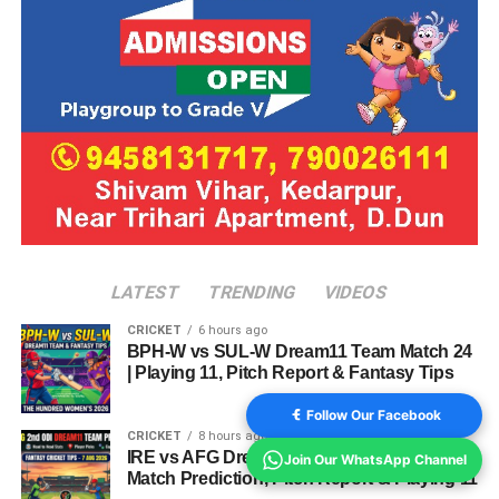
LATEST
TRENDING
VIDEOS
CRICKET
6 hours ago
BPH-W vs SUL-W Dream11 Team Match 24
| Playing 11, Pitch Report & Fantasy Tips
Follow Our Facebook
CRICKET
8 hours ago
IRE vs AFG Dream11 Team 2nd ODI 2026:
Join Our WhatsApp Channel
Match Prediction, Pitch Report & Playing 11