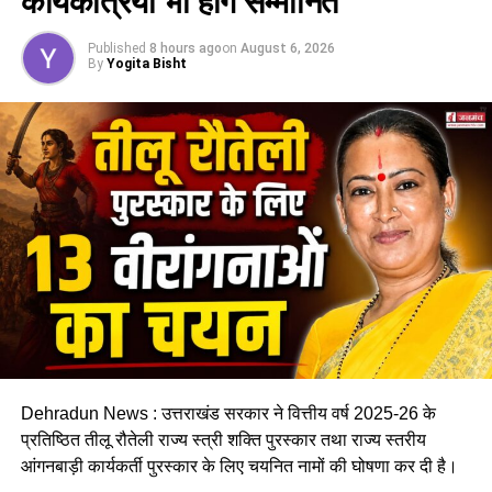
कार्यकत्रियां भी होंगे सम्मानित
UP NEXT
चैंपियन का विवादित इतिहास : हड्डियां तोड़ने की धमकी से लेकर
तमंचे पर डिस्को तक , देखे कब कब पड़ें विवादों में….
Published
8 hours ago
on
August 6, 2026
By
Yogita Bisht
DON'T MISS
हरिद्वार: पूर्व विधायक कुंवर प्रणव सिंह चैंपियन को कड़ी सुरक्षा में
मेडिकल जांच के लिए किया गया रवाना…
Dehradun News : उत्तराखंड सरकार ने वित्तीय वर्ष 2025-26 के
प्रतिष्ठित तीलू रौतेली राज्य स्त्री शक्ति पुरस्कार तथा राज्य स्तरीय
आंगनबाड़ी कार्यकर्ती पुरस्कार के लिए चयनित नामों की घोषणा कर दी है।