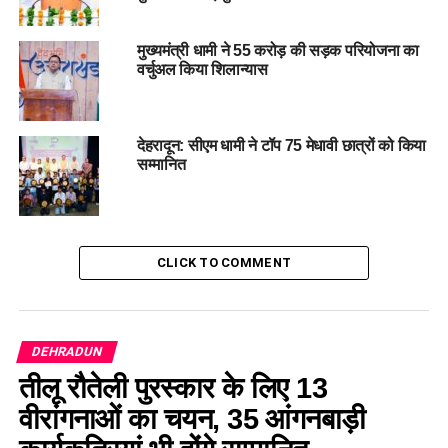
मुख्यमंत्री धामी ने 55 करोड़ की सड़क परियोजना का
वर्चुअल किया शिलान्यास
देहरादून: सीएम धामी ने टॉप 75 मेधावी छात्रों को किया
सम्मानित
#UCCImplementation,
#
ChiefMinisterPushkarSinghDhami,
CLICK TO COMMENT
#
UCCPortalandGuidelines,
#
JusticeRanjanaDesaiCommittee, #
CabinetApproval
DEHRADUN
RELATED TOPICS:
CABINET APPROVAL
तीलू रौतेली पुरस्कार के लिए 13
CHIEF MINISTER PUSHKAR SINGH DHAMI
JUSTICE RANJANA DESAI COMMITTEE
वीरांगनाओं का चयन, 35 आंगनबाड़ी
UCC IMPLEMENTATION
UCC PORTAL AND GUIDELINES