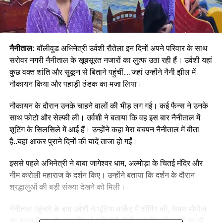
नैनीताल:
बॉलीवुड अभिनेत्री उर्वशी रौतेला इन दिनों अपने परिवार के साथ
सरोवर नगरी नैनीताल के खूबसूरत नजारों का लुत्फ उठा रही हैं। उर्वशी यहां
कुछ वक्त शांति और सुकून से बिताने पहुंचीं…जहां उन्होंने नैनी झील में
नौकायन किया और पहाड़ी ठंडक का मजा लिया।
नौकायन के दौरान उनके चाहने वालों की भीड़ लग गई। कई फैन्स ने उनके
साथ फोटो और सेल्फी ली। उर्वशी ने बताया कि वह इस बार नैनीताल में
शूटिंग के सिलसिले में आई हैं। उन्होंने कहा मेरा बचपन नैनीताल में बीता
है..यहां आकर पुराने दिनों की यादें ताजा हो गईं।
इससे पहले अभिनेत्री ने बाबा जागेश्वर धाम, अल्मोड़ा के चितई मंदिर और
नीम करोली महाराज के दर्शन किए। उन्होंने बताया कि दर्शन के दौरान
श्रद्धालुओं की बड़ी संख्या देखने को मिली।
नैनीताल पहुंचने के बाद उर्वशी ने भूटिया मार्केट में शॉपिंग की, फेमस मोमोज
का स्वाद लिया और बाल मिठाई व सिंगोरी जैसी पारंपरिक मिठाइयों का भी