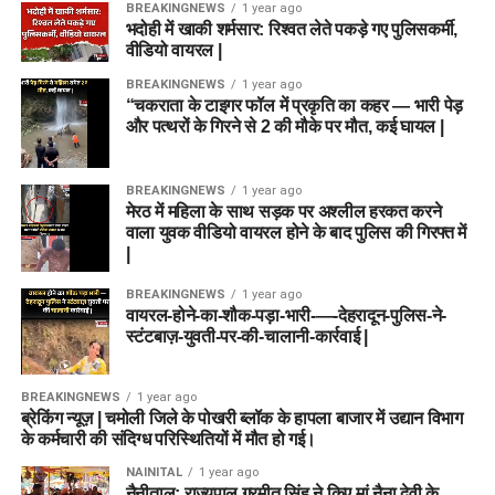
BREAKINGNEWS
1 year ago
भदोही में खाकी शर्मसार: रिश्वत लेते पकड़े गए पुलिसकर्मी,
वीडियो वायरल |
BREAKINGNEWS
1 year ago
“चकराता के टाइगर फॉल में प्रकृति का कहर — भारी पेड़
और पत्थरों के गिरने से 2 की मौके पर मौत, कई घायल |
BREAKINGNEWS
1 year ago
मेरठ में महिला के साथ सड़क पर अश्लील हरकत करने
वाला युवक वीडियो वायरल होने के बाद पुलिस की गिरफ्त में
|
BREAKINGNEWS
1 year ago
वायरल-होने-का-शौक-पड़ा-भारी-—-देहरादून-पुलिस-ने-
स्टंटबाज़-युवती-पर-की-चालानी-कार्रवाई |
BREAKINGNEWS
1 year ago
ब्रेकिंग न्यूज़ | चमोली जिले के पोखरी ब्लॉक के हापला बाजार में उद्यान विभाग
के कर्मचारी की संदिग्ध परिस्थितियों में मौत हो गई।
NAINITAL
1 year ago
नैनीताल: राज्यपाल गुरमीत सिंह ने किए मां नैना देवी के