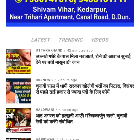
ल्लीताल डांठ से हनुमानगढ़ी बैंड तक होगा
नो-पार्किंग जोन
इसके साथ ही
तल्लीताल
डांठ से हनुमानगढ़ी बैंड तक झील के आसपास के
LATEST
TRENDING
VIDEOS
पूरे क्षेत्र को नो-पार्किंग जोन घोषित करने का निर्णय भी लिया गया है।
UTTARAKHAND
42 minutes ago
प्रशासन का मानना है कि इससे यातायात सुचारु रहेगा, जाम की समस्या
उफनते गधेरे के पास मिला नवजात!, रोने की आवाज सुनाई
कम होगी और पर्यटकों को बेहतर सुविधाएं मिल सकेंगी।
देने पर बची मासूम की जान
बैठक में पुलिस और प्रशासन के वरिष्ठ अधिकारियों ने भी भाग लिया और नई
BIG NEWS
2 hours ago
व्यवस्था को प्रभावी ढंग से लागू करने के लिए आवश्यक तैयारियों पर चर्चा
चुनावी साल में धामी सरकार खोलेगी भर्ती का पिटारा, दिसंबर
की गई।
से पहले ढाई हजार से ज्यादा पदों के लिए फॉर्म
HALDWANI
4 hours ago
आठ अगस्त को हल्द्वानी आएंगे मल्लिकार्जुन खरगे, चुनावी
रैली को करेंगे संबोधित
HARIDWAR
5 hours ago