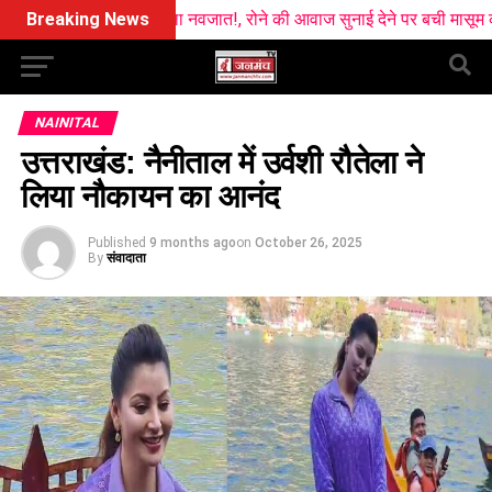
स मिला नवजात!, रोने की आवाज सुनाई देने पर बची मासूम की जान
Breaking News
चुनावी 
NAINITAL
उत्तराखंड: नैनीताल में उर्वशी रौतेला ने
लिया नौकायन का आनंद
Published
9 months ago
on
October 26, 2025
By
संवादाता