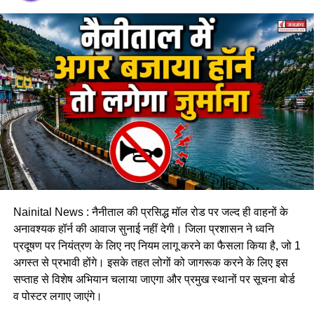
हल्द्वानी तहसीलदार
ने बताया कि कलसिया गधेरे के किनारे रहने वाले लोगों
को नोटिस जारी कर दिए गए हैं। साथ ही उन्हें स्पष्ट चेतावनी दी गई है कि
भारी बारिश के दौरान गधेरों के समीप न रहें, क्योंकि अचानक जलस्तर बढ़ने
से जान-माल का खतरा पैदा हो सकता है।
Nainital News : नैनीताल की प्रसिद्ध मॉल रोड पर जल्द ही वाहनों के
अनावश्यक हॉर्न की आवाज सुनाई नहीं देगी। जिला प्रशासन ने ध्वनि
प्रदूषण पर नियंत्रण के लिए नए नियम लागू करने का फैसला किया है, जो 1
अगस्त से प्रभावी होंगे। इसके तहत लोगों को जागरूक करने के लिए इस
प्रशासन ने जनता से की सतर्क रहने की
सप्ताह से विशेष अभियान चलाया जाएगा और प्रमुख स्थानों पर सूचना बोर्ड
व पोस्टर लगाए जाएंगे।
अपील