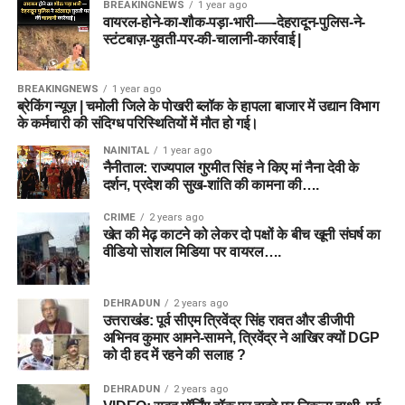
BREAKINGNEWS
1 year ago
वायरल-होने-का-शौक-पड़ा-भारी-—-देहरादून-पुलिस-ने-
स्टंटबाज़-युवती-पर-की-चालानी-कार्रवाई |
BREAKINGNEWS
1 year ago
ब्रेकिंग न्यूज़ | चमोली जिले के पोखरी ब्लॉक के हापला बाजार में उद्यान विभाग
के कर्मचारी की संदिग्ध परिस्थितियों में मौत हो गई।
NAINITAL
1 year ago
नैनीताल: राज्यपाल गुरमीत सिंह ने किए मां नैना देवी के
दर्शन, प्रदेश की सुख-शांति की कामना की….
CRIME
2 years ago
खेत की मेढ़ काटने को लेकर दो पक्षों के बीच खूनी संघर्ष का
वीडियो सोशल मिडिया पर वायरल….
DEHRADUN
2 years ago
उत्तराखंड: पूर्व सीएम त्रिवेंद्र सिंह रावत और डीजीपी
अभिनव कुमार आमने-सामने, त्रिवेंद्र ने आखिर क्यों DGP
को दी हद में रहने की सलाह ?
DEHRADUN
2 years ago