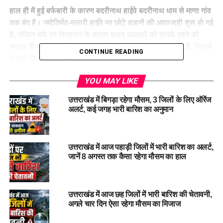
हाल ही में हुई बर्फबारी के कारण बदरीनाथ हाईवे बदरीनाथ धाम से माणा गांव
तक बंद है। ज्योतिर्मठ-मलारी हाईवे पर छोटे वाहनों की आवाजाही शुरू हो गई
है, लेकिन बर्फ पर फिसलन के कारण वाहन चालकों को सतर्क रहने की
सलाह दी गई है। औली सड़क पर भी सात किमी से आगे बर्फ जमी है, जिससे
CONTINUE READING
वाहनों की आवाजाही प्रभावित हो रही है।
मंगलवार को चटख धूप खिलने से कड़ाके की ठंड से राहत मिली। हालांकि,
YOU MAY LIKE
मैदानी इलाकों में कोहरे और पर्वतीय क्षेत्रों में बर्फबारी के कारण मार्गों की
उत्तराखंड में बिगड़ा रहेगा मौसम, 3 जिलों के लिए ऑरेंज
स्थिति पर नजर रखने और सतर्कता बरतने की जरूरत है।
अलर्ट, कई जगह भारी बारिश का अनुमान
उत्तराखंड में आज पहाड़ी जिलों में भारी बारिश का अलर्ट,
जानें 8 अगस्त तक कैसा रहेगा मौसम का हाल
उत्तराखंड में आज छह जिलों में भारी बारिश की चेतावनी,
अगले चार दिन ऐसा रहेगा मौसम का मिजाज