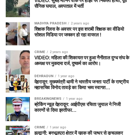
VIDEO: सुबह मॉर्निंग वॉक पर हाइवे पर निकला हाथी, पूर्व
सैनिक घयाल, अस्पताल में भर्ती
MADHYA PRADESH
2 years ago
शिक्षक दिवस के अवसर पर इस शराबी शिक्षक का वीडियो
सोशल मिडिया पर जमकर हो रहा वायरल !
CRIME
2 years ago
VIDEO: महिला की शिकायत पर हुआ नैनीताल दुग्ध संघ के
अध्यक्ष पर मुकदमा दर्ज, दुष्कर्म का आरोप।
DEHRADUN
1 year ago
देहरादून: मुख्यमंत्री धामी ने भारतीय जनता पार्टी के राष्ट्रीय
महासचिव विनोद तावड़े का किया भव्य स्वागत…
BREAKINGNEWS
1 year ago
ब्रेकिंग न्यूज़ देहरादून: आईपीएस रचिता जुयाल ने निजी
कारणों से दिया इस्तीफा…
CRIME
1 year ago
हल्द्वानी: बनभूलपुरा क्षेत्र में युवक की पत्थर से कुचलकर