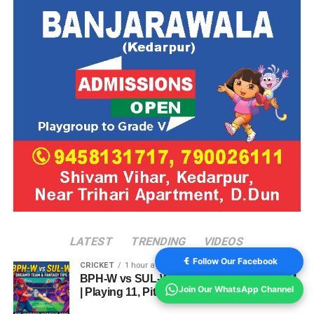
LATEST
TRENDING
VIDEOS
Follow Our Facebook
CRICKET
1 hour ago
BPH-W vs SUL-W Dream11 Team Match 24
Join Our WhatsApp Channel
| Playing 11, Pitch Report & Fantasy Tips