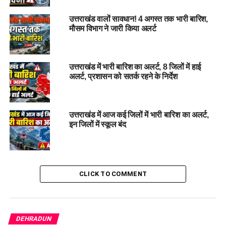
उत्तराखंड वालों सावधान! 4 अगस्त तक भारी बारिश,
मौसम विभाग ने जारी किया अलर्ट
#WeatherUpdate, #
TemperatureRise, #
YellowAlert,
उत्तराखंड में भारी बारिश का अलर्ट, 8 जिलों में हाई
#SnowfallImpact, #
RelieffromCold
अलर्ट, प्रशासन को सतर्क रहने के निर्देश
RELATED TOPICS:
RELIEF FROM COLD.
SNOWFALL IMPACT
TEMPERATURE RISE
WEATHER UPDATE
YELLOW ALERT
उत्तराखंड में आज कई जिलों में भारी बारिश का अलर्ट,
UP NEXT
इन जिलों में स्कूल बंद
23 जनवरी को प्रदेशभर में निकाय चुनाव , सरकारी व गैर सरकारी
संस्थानों में सवेतन सार्वजनिक अवकाश घोषित….
DON'T MISS
कोटाबाग में तेज रफ्तार कार का कहर , तीन किशोरियों को रौंदा, एक
CLICK TO COMMENT
की मौत, चालक गिरफ्तार…..
DEHRADUN