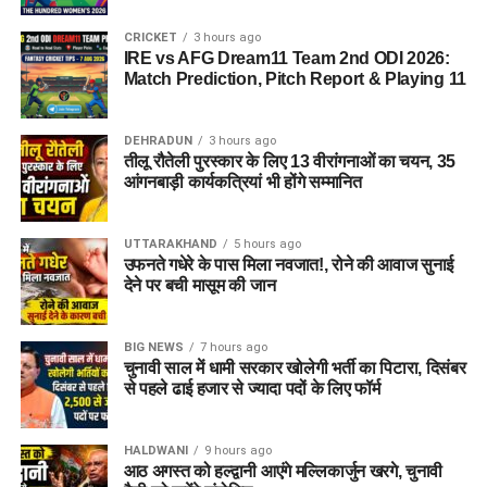
आईजोन (iZone)
CRICKET
3 hours ago
IRE vs AFG Dream11 Team 2nd ODI 2026:
Match Prediction, Pitch Report & Playing 11
Dehradun Rojgar Mela 2026 :
आवेदन और पंजीकरण प्रक्रिया (How
DEHRADUN
3 hours ago
तीलू रौतेली पुरस्कार के लिए 13 वीरांगनाओं का चयन, 35
to Register)
आंगनबाड़ी कार्यकत्रियां भी होंगे सम्मानित
क्षेत्रीय सेवायोजन अधिकारी ममता चौहान नेगी के अनुसार, रोजगार मेले में
UTTARAKHAND
5 hours ago
भाग लेने के लिए अभ्यर्थियों का पंजीकरण
04 अगस्त, 2026
से शुरू हो
उफनते गधेरे के पास मिला नवजात!, रोने की आवाज सुनाई
चुका है। इच्छुक अभ्यर्थी साक्षात्कार में शामिल होने से पहले किसी भी कार्य
देने पर बची मासूम की जान
दिवस में कार्यालय पहुंचकर अपना पंजीकरण करा सकते हैं।
BIG NEWS
7 hours ago
आवश्यक दस्तावेज (Documents
चुनावी साल में धामी सरकार खोलेगी भर्ती का पिटारा, दिसंबर
से पहले ढाई हजार से ज्यादा पदों के लिए फॉर्म
Required):
बायोडाटा / रिज़्यूमे (Resume)
(2-3 प्रतियां)
HALDWANI
9 hours ago
आठ अगस्त को हल्द्वानी आएंगे मल्लिकार्जुन खरगे, चुनावी
मूल शैक्षिक प्रमाण पत्र
एवं उनकी छायाप्रतियां