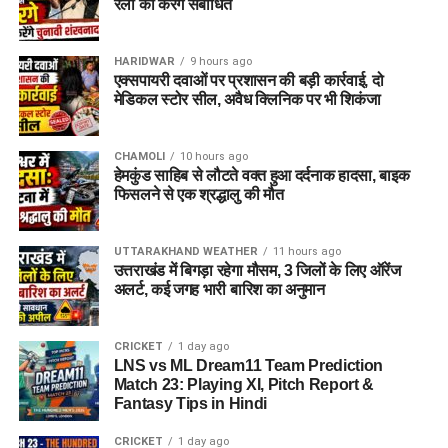
रैली को करेंगे संबोधित
(Photocopies)
सेवायोजन कार्यालय का पंजीयन कार्ड
HARIDWAR
9 hours ago
एक्सपायरी दवाओं पर प्रशासन की बड़ी कार्रवाई, दो
पासपोर्ट साइज फोटो
मेडिकल स्टोर सील, अवैध क्लिनिक पर भी शिकंजा
वैध पहचान पत्र
(आधार कार्ड / वोटर आईडी आदि)
CHAMOLI
10 hours ago
विभाग ने जिले के सभी योग्य एवं इच्छुक युवाओं से अपील की है कि वे समय
हेमकुंड साहिब से लौटते वक्त हुआ दर्दनाक हादसा, बाइक
पर अपना पंजीकरण कराकर इस रोजगार अवसर का लाभ उठाएं।
फिसलने से एक श्रद्धालु की मौत
UTTARAKHAND WEATHER
11 hours ago
उत्तराखंड में बिगड़ा रहेगा मौसम, 3 जिलों के लिए ऑरेंज
अलर्ट, कई जगह भारी बारिश का अनुमान
CRICKET
1 day ago
LNS vs ML Dream11 Team Prediction
Match 23: Playing XI, Pitch Report &
Fantasy Tips in Hindi
CRICKET
1 day ago