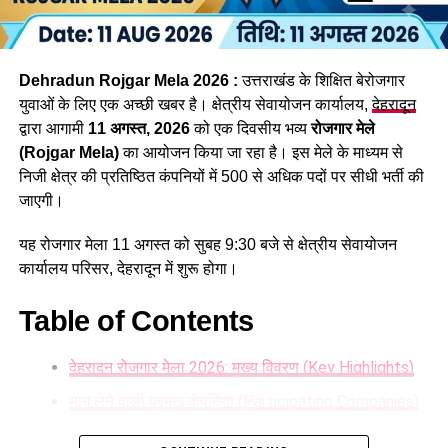
उनकी परीक्षा भी दिसंबर तक करा ली जाएगी। इनमें व्यैक्तिक सहायक,
पशुधन प्रसार अधिकारी, विभिन्न सेवाओं के तकनीकी पद, सहायक
लेखाकार, कृषि विभाग के इंटरमीडिएट स्तर के पद तथा विभिन्न विभागों के
Dehradun Rojgar Mela 2026 :
उत्तराखंड के शिक्षित बेरोजगार
स्नातक स्तरीय पद सहित कुल 1470 पद शामिल हैं।
युवाओं के लिए एक अच्छी खबर है। क्षेत्रीय सेवायोजन कार्यालय,
देहरादून
द्वारा आगामी
11 अगस्त, 2026
को एक दिवसीय भव्य
रोजगार मेले
(Rojgar Mela)
का आयोजन किया जा रहा है। इस मेले के माध्यम से
निजी क्षेत्र की प्रतिष्ठित कंपनियों में 500 से अधिक पदों पर सीधी भर्ती की
जाएगी।
यह रोजगार मेला 11 अगस्त को सुबह 9:30 बजे से क्षेत्रीय सेवायोजन
कार्यालय परिसर, देहरादून में शुरू होगा।
Table of Contents
देहरादून रोजगार मेला 2026: मुख्य विवरण (Key Highlights)
34 हजार भर्तियां, रोजगार बड़ी उपलब्धि
भाग लेने वाली प्रमुख कंपनियां (Participating Companies)
धामी सरकार अपने साढ़े चार साल के कार्यकाल में रिकॉर्ड 34 हजार से
Dehradun Rojgar Mela 2026 : आवेदन और पंजीकरण