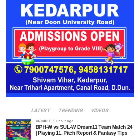
(Participating Companies)
इस
रोजगार मेले
में देश एवं प्रदेश की कई नामी कंपनियां अभ्यर्थियों का
साक्षात्कार लेने आ रही हैं, जिनमें प्रमुख हैं:
एक्सिस बैंक (Axis Bank)
बारबेक्यू नेशन (Barbeque Nation)
डिक्सॉन (Dixon Technologies)
उत्कर्ष स्मॉल फाइनेंस बैंक (Utkarsh Small Finance Bank)
सीएएमपी-108 (CAMP-108)
एनआईटीटी लिमिटेड (NIIT Limited)
परिश्रम रिसोर्स प्राइवेट लिमिटेड
LATEST
TRENDING
VIDEOS
आईपीसीए (IPCA Laboratories)
CRICKET
1 hour ago
BPH-W vs SUL-W Dream11 Team Match 24
मोचिको (Mochiko Shoes)
| Playing 11, Pitch Report & Fantasy Tips
टीआई मेडिकोज (TI Medicos)