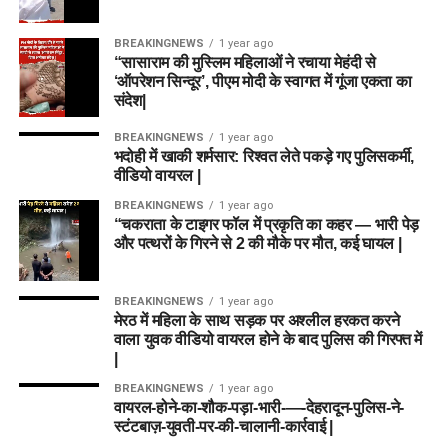
BREAKINGNEWS
1 year ago
“सासाराम की मुस्लिम महिलाओं ने रचाया मेहंदी से
‘ऑपरेशन सिन्दूर’, पीएम मोदी के स्वागत में गूंजा एकता का
संदेश|
BREAKINGNEWS
1 year ago
भदोही में खाकी शर्मसार: रिश्वत लेते पकड़े गए पुलिसकर्मी,
वीडियो वायरल |
BREAKINGNEWS
1 year ago
“चकराता के टाइगर फॉल में प्रकृति का कहर — भारी पेड़
और पत्थरों के गिरने से 2 की मौके पर मौत, कई घायल |
BREAKINGNEWS
1 year ago
मेरठ में महिला के साथ सड़क पर अश्लील हरकत करने
वाला युवक वीडियो वायरल होने के बाद पुलिस की गिरफ्त में
|
BREAKINGNEWS
1 year ago
वायरल-होने-का-शौक-पड़ा-भारी-—-देहरादून-पुलिस-ने-
स्टंटबाज़-युवती-पर-की-चालानी-कार्रवाई |