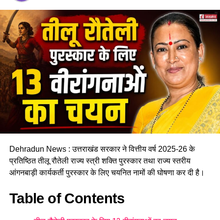
RELATED TOPICS:
CHAR DHAM PILGRIMAGE 2025
GANGA SANGAM RITUAL
KASHI VISHWANATH TEMPLE UTTARAKHAND
RAJRAJESHWARI DEVI DOLI
UTTARKASHI SPIRITUAL TRADITION
UP NEXT
हेमकुंड साहिब: बर्फबारी के बीच भारतीय सेना तैयारियों में जुटी, 25 मई
को खुलेंगे कपाट…
DON'T MISS
देहरादून: बीकेटीसी के नवनियुक्त अध्यक्ष हेमंत द्विवेदी ने किया पदभार
ग्रहण….
Dehradun News : उत्तराखंड सरकार ने वित्तीय वर्ष 2025-26 के
प्रतिष्ठित तीलू रौतेली राज्य स्त्री शक्ति पुरस्कार तथा राज्य स्तरीय
आंगनबाड़ी कार्यकर्ती पुरस्कार के लिए चयनित नामों की घोषणा कर दी है।
Table of Contents