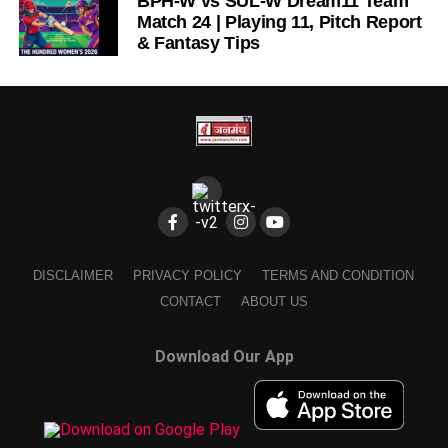
BPH-W vs SUL-W Dream11 Team
Match 24 | Playing 11, Pitch Report
& Fantasy Tips
DISCLAIMER
PRIVACY POLICY
TERMS AND CONDITION
CONTACT
ABOUT US
Download Our App