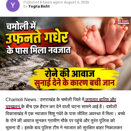
Published
8 hours ago
on
August 6, 2026
सम्मानित
By
Yogita Bisht
महिला सशक्तिकरण एवं बाल विकास
मंत्री रेखा आर्या
ने कहा कि तीलू
रौतेली राज्य स्त्री शक्ति पुरस्कार उत्तराखंड की उन महिलाओं को समर्पित
है जिन्होंने संघर्ष, साहस और समर्पण से समाज में नई पहचान बनाई है।
उन्होंने कहा कि इस वर्ष चयनित महिलाओं ने संस्कृति, खेल, वैज्ञानिक शोध,
पर्यावरण संरक्षण, कृषि, स्वरोजगार, समाजसेवा, महिला सशक्तीकरण और
दिव्यांगजन कल्याण जैसे क्षेत्रों में उल्लेखनीय योगदान दिया है।
Chamoli News : उत्तराखंड के चमोली जिले में
लगातार बारिश और
भूस्खलन
के बीच एक हैरान कर देने वाली घटना सामने आई है। दशोली
विकासखंड में एक नवजात शिशु गधेरे के पास जीवित अवस्था में मिला। बच्चे
के रोने की आवाज सुनकर ग्रामीण मौके पर पहुंचे और तुरंत पुलिस को
सूचना दी। इसके बाद पुलिस टीम ने नवजात को सुरक्षित बाहर निकालकर