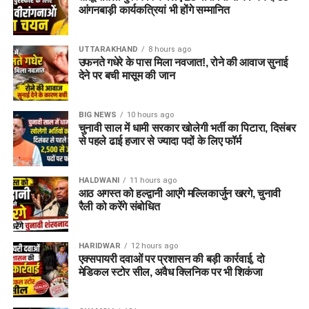
आंगनबाड़ी कार्यकत्रियां भी होंगे सम्मानित
बेरोजगारी की समस्या को खत्म करने का
प्रयास कर रही सरकार
UTTARAKHAND
8 hours ago
उफनते गधेरे के पास मिला नवजात!, रोने की आवाज सुनाई
देने पर बची मासूम की जान
सीएम धामी ने कहा है कि पहले दिन से ही बेरोजगारी की समस्या को खत्म
करने का प्रयास कर रही है। इसी क्रम में हमने सरकारी विभागों में रिक्त
पदों को अभियान चलाकर भरने का काम किया है, जिसके फलस्वरूप विगत
BIG NEWS
10 hours ago
साढ़े चार वर्षों में 34 हजार से अधिक युवाओं को सरकारी नौकरी मिल चुकी
चुनावी साल में धामी सरकार खोलेगी भर्ती का पिटारा, दिसंबर
से पहले ढाई हजार से ज्यादा पदों के लिए फॉर्म
है। आने वाले महीनों में भी विभिन्न विभागों में हजारों पदों पर भर्ती प्रक्रिया
आगे बढ़ाई जाएगी, ताकि योग्य युवाओं को अधिक अवसर मिल सकें और राज्य
की विकास यात्रा को नई गति मिले।
HALDWANI
11 hours ago
आठ अगस्त को हल्द्वानी आएंगे मल्लिकार्जुन खरगे, चुनावी
रैली को करेंगे संबोधित
HARIDWAR
12 hours ago
एक्सपायरी दवाओं पर प्रशासन की बड़ी कार्रवाई, दो
मेडिकल स्टोर सील, अवैध क्लिनिक पर भी शिकंजा