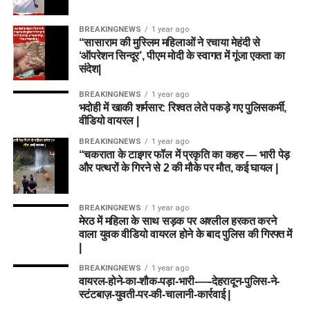
BREAKINGNEWS
1 year ago
“सासाराम की मुस्लिम महिलाओं ने रचाया मेहंदी से
‘ऑपरेशन सिन्दूर’, पीएम मोदी के स्वागत में गूंजा एकता का
संदेश|
BREAKINGNEWS
1 year ago
भदोही में खाकी शर्मसार: रिश्वत लेते पकड़े गए पुलिसकर्मी,
वीडियो वायरल |
BREAKINGNEWS
1 year ago
“चकराता के टाइगर फॉल में प्रकृति का कहर — भारी पेड़
और पत्थरों के गिरने से 2 की मौके पर मौत, कई घायल |
BREAKINGNEWS
1 year ago
मेरठ में महिला के साथ सड़क पर अश्लील हरकत करने
वाला युवक वीडियो वायरल होने के बाद पुलिस की गिरफ्त में
|
BREAKINGNEWS
1 year ago
वायरल-होने-का-शौक-पड़ा-भारी-—-देहरादून-पुलिस-ने-
स्टंटबाज़-युवती-पर-की-चालानी-कार्रवाई |