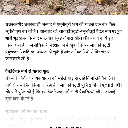
उत्तरकाशी:
उत्तरकाशी जनपद में यमुनोत्री धाम की यात्रा एक बार फिर
चुनौतीपूर्ण बन गई है। सोमवार को जानकीचट्टी-यमुनोत्री पैदल मार्ग पर हुए
भारी भूस्खलन के बाद मंगलवार सुबह दोबारा खोज और बचाव कार्य शुरू
किया गया है। जिलाधिकारी प्रशांत आर्य खुद मौके पर जानकीचट्टी
पहुंचकर स्थिति का जायजा ले चुके हैं और अधिकारियों से विस्तार से
जानकारी ली है।
वैकल्पिक मार्ग से यात्रा शुरू
डीएम के निर्देश पर अब यात्रा को भंडेलीगाड़ से ढाई किमी लंबे वैकल्पिक
मार्ग से संचालित किया जा रहा है। जानकीचट्टी पुलिस चौकी प्रभारी गंभीर
तोमर ने पुष्टि की है कि इस वैकल्पिक मार्ग से तीर्थयात्रियों की आवाजाही
शुरू करा दी गई है।
भूस्खलन की भयावह घटना
सोमवार को हुए भूस्खलन में पांच लोग मलबे में दब गए थे। स्थानीय लोगों की
सूचना पर एसडीआरएफ, एनडीआरएफ, पुलिस, राजस्व विभाग, लोक निर्माण
CONTINUE READING