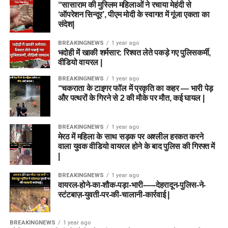
“सासाराम की मुस्लिम महिलाओं ने रचाया मेहंदी से
‘ऑपरेशन सिन्दूर’, पीएम मोदी के स्वागत में गूंजा एकता का
संदेश|
BREAKINGNEWS
1 year ago
भदोही में खाकी शर्मसार: रिश्वत लेते पकड़े गए पुलिसकर्मी,
वीडियो वायरल |
BREAKINGNEWS
1 year ago
“चकराता के टाइगर फॉल में प्रकृति का कहर — भारी पेड़
और पत्थरों के गिरने से 2 की मौके पर मौत, कई घायल |
BREAKINGNEWS
1 year ago
मेरठ में महिला के साथ सड़क पर अश्लील हरकत करने
वाला युवक वीडियो वायरल होने के बाद पुलिस की गिरफ्त में
|
BREAKINGNEWS
1 year ago
वायरल-होने-का-शौक-पड़ा-भारी-—-देहरादून-पुलिस-ने-
स्टंटबाज़-युवती-पर-की-चालानी-कार्रवाई |
BREAKINGNEWS
1 year ago