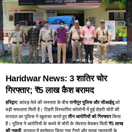
RELATED TOPICS:
ALTERNATIVE ROUTE TO YAMUNOTRI
Haridwar News: 3 शातिर चोर
PILGRIM DEATHS IN UTTARAKHAND
UTTARKASHI RESCUE OPERATION
गिरफ्तार; ₹5 लाख कैश बरामद
YAMUNOTRI LANDSLIDE 2025
YAMUNOTRI TREK ROUTE BLOCKED
हरिद्वार:
कांवड़ मेले की व्यस्तता के बीच
रानीपुर पुलिस और सीआईयू
को
UP NEXT
बड़ी सफलता मिली है। टिहरी विस्थापित कॉलोनी में हुई दोहरी चोरी की
ऑनलाइन बुकिंग करते समय रहें सतर्क, फर्जी वेबसाइट से श्रद्धालुओं
वारदात का पुलिस ने खुलासा करते हुए
तीन आरोपियों को गिरफ्तार
किया
के 25 हजार उड़ाए
है। पुलिस ने आरोपियों के कब्जे से चोरी के जेवरात बेचकर मिली
₹5 लाख
DON'T MISS
की नकदी
, वारदात में इस्तेमाल किया गया टैम्पो और मृतक गृहस्वामी के