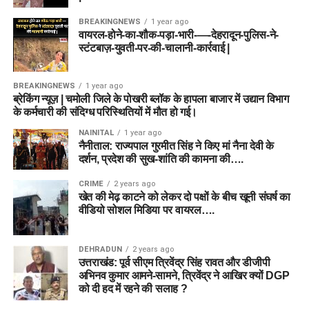
BREAKINGNEWS
1 year ago
वायरल-होने-का-शौक-पड़ा-भारी-—-देहरादून-पुलिस-ने-
स्टंटबाज़-युवती-पर-की-चालानी-कार्रवाई |
BREAKINGNEWS
1 year ago
ब्रेकिंग न्यूज़ | चमोली जिले के पोखरी ब्लॉक के हापला बाजार में उद्यान विभाग
के कर्मचारी की संदिग्ध परिस्थितियों में मौत हो गई।
NAINITAL
1 year ago
नैनीताल: राज्यपाल गुरमीत सिंह ने किए मां नैना देवी के
दर्शन, प्रदेश की सुख-शांति की कामना की….
CRIME
2 years ago
खेत की मेढ़ काटने को लेकर दो पक्षों के बीच खूनी संघर्ष का
वीडियो सोशल मिडिया पर वायरल….
DEHRADUN
2 years ago
उत्तराखंड: पूर्व सीएम त्रिवेंद्र सिंह रावत और डीजीपी
अभिनव कुमार आमने-सामने, त्रिवेंद्र ने आखिर क्यों DGP
को दी हद में रहने की सलाह ?