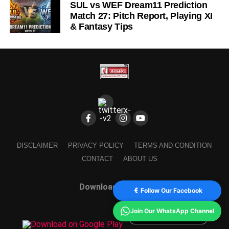
SUL vs WEF Dream11 Prediction
Match 27: Pitch Report, Playing XI
& Fantasy Tips
DISCLAIMER
PRIVACY POLICY
TERMS AND CONDITION
CONTACT
ABOUT US
Download Our App
Follow Our Facebook
Join Our WhatsApp Channel