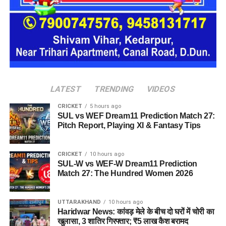
राज्य क्रीड़ा विश्वविद्यालय हल्द्वानी के लिए 122 पदों के सृजन को
मंजूरी।
जल जीवन मिशन में केंद्र की गाइडलाइंस लागू होंगी।
कुष्ठ रोग से पीड़ित व्यक्ति भी सहकारी समिति का सदस्य बन
सकेगा।
मेरठ से हरिद्वार तक गंगा एक्सप्रेसवे विस्तार के लिए यूपी से
LATEST
TRENDING
VIDEOS
समझौता होगा।
CRICKET
5 hours ago
SUL vs WEF Dream11 Prediction Match 27:
वन विकास निगम की सेवा नियमावली में
Pitch Report, Playing XI & Fantasy Tips
संशोधन
CRICKET
10 hours ago
औद्योगिक नियमावली को मंजूरी, श्रमिक शिकायतों के त्वरित
SUL-W vs WEF-W Dream11 Prediction
Match 27: The Hundred Women 2026
समाधान पर जोर।
छंटनी किए गए कर्मचारियों को दोबारा अवसर देने का प्रावधान।
UTTARAKHAND
10 hours ago
वन विकास निगम की सेवा नियमावली में संशोधन, स्केलर पद के
Haridwar News: कांवड़ मेले के बीच दो घरों में चोरी का
खुलासा, 3 शातिर गिरफ्तार; ₹5 लाख कैश बरामद
लिए 100 अंकों की परीक्षा होगी।