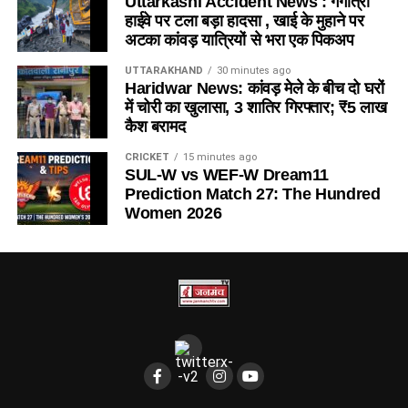
Uttarkashi Accident News : गंगोत्री
हाईवे पर टला बड़ा हादसा , खाई के मुहाने पर
अटका कांवड़ यात्रियों से भरा एक पिकअप
UTTARAKHAND
30 minutes ago
Haridwar News: कांवड़ मेले के बीच दो घरों
में चोरी का खुलासा, 3 शातिर गिरफ्तार; ₹5 लाख
कैश बरामद
CRICKET
15 minutes ago
SUL-W vs WEF-W Dream11
Prediction Match 27: The Hundred
Women 2026