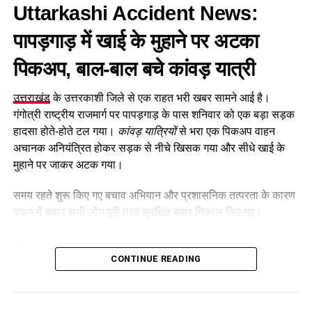
Uttarkashi Accident News:
सामान चोरी कर फरार हो गए। मामले में पीड़िता की शिकायत के आधार पर
4 अगस्त को रानीपुर थाने में मुकदमा दर्ज
किया गया था।
पापड़गाड़
में
खाई के मुहाने पर अटका
पिकअप, बाल-बाल बचे कांवड़ यात्री
CCTV फुटेज से पुलिस को मिला सुराग
उत्तराखंड
के उत्तरकाशी जिले से एक राहत भरी खबर सामने आई है।
घटना के खुलासे के लिए वरिष्ठ पुलिस अधीक्षक के निर्देश पर पुलिस और
गंगोत्री राष्ट्रीय राजमार्ग पर पापड़गाड़ के पास शनिवार को एक बड़ा सड़क
सीआईयू की संयुक्त टीम गठित की गई। टीम ने घटनास्थल और उसके
हादसा होते-होते टल गया।
कांवड़ यात्रियों
से भरा एक पिकअप वाहन
आसपास लगे
CCTV कैमरों की फुटेज
खंगाली।
अचानक अनियंत्रित होकर सड़क से नीचे खिसक गया और सीधे खाई के
जांच के दौरान पुलिस को परमिट नंबर 2722 वाला एक संदिग्ध नीले रंग का
मुहाने पर जाकर अटक गया।
टैम्पो दिखाई दिया। पुलिस ने टैम्पो के नंबर
UK07TC0457
के आधार पर
समय रहते शुरू किए गए बचाव अभियान और प्रशासनिक तत्परता के कारण
उसकी तलाश शुरू की।
वाहन में सवार सभी लोग पूरी तरह सुरक्षित बाहर निकाल लिए गए।
BHEL स्टेडियम के पास से पहला आरोपी
Table of Contents
गिरफ्तार
CONTINUE READING
Uttarkashi Accident News: पापड़गाड़ में खाई के मुहाने पर
पुलिस के मुताबिक,
7 अगस्त 2026
को मुखबिर से मिली सूचना के आधार
अटका पिकअप, बाल-बाल बचे कांवड़ यात्री
पर टीम ने बीएचईएल स्टेडियम के पास सुरेश्वरी देवी मंदिर तिराहे से टैम्पो