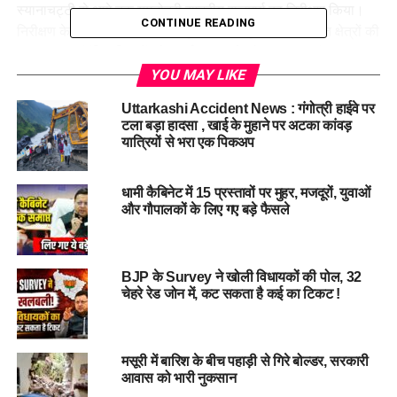
स्यानाचट्टी से आगे तक यमुनोत्री राष्ट्रीय राजमार्ग का निरीक्षण किया।
CONTINUE READING
निरीक्षण के दौरान जिलाधिकारी ने भूधंसाव और भूस्खलन संभावित क्षेत्रों की
पहचान कर संबंधित विभागों को सतर्कता बरतने और आवश्यक इंतज़ाम
सुनिश्चित करने के निर्देश दिए।
YOU MAY LIKE
Uttarkashi Accident News : गंगोत्री हाईवे पर
जंगलचट्टी में सड़क का करीब 200 मीटर हिस्सा क्षतिग्रस्त होने की
टला बड़ा हादसा , खाई के मुहाने पर अटका कांवड़
जानकारी पर जिलाधिकारी खुद मौके पर पहुंचे और मार्ग से मलबा हटाने और
यात्रियों से भरा एक पिकअप
वायरक्रेट के माध्यम से मरम्मत कार्य में तेजी लाने के निर्देश दिए।
धामी कैबिनेट में 15 प्रस्तावों पर मुहर, मजदूरों, युवाओं
बहाली कार्य में जेसीबी और पोकलेन तैनात
और गौपालकों के लिए गए बड़े फैसले
क्षतिग्रस्त मार्ग की मरम्मत और मलबा हटाने के लिए एक पोकलेन और एक
जेसीबी पहले से ही मौके पर कार्यरत हैं। जिलाधिकारी ने जरूरत पड़ने पर
मशीनों और श्रमिकों की संख्या बढ़ाकर जल्द से जल्द यातायात बहाल करने
BJP के Survey ने खोली विधायकों की पोल, 32
चेहरे रेड जोन में, कट सकता है कई का टिकट !
के निर्देश भी अधिकारियों को दिए।
ईई मनोज रावत ने जानकारी देते हुए कहा कि यदि मौसम अनुकूल रहा तो दो
दिन के भीतर वाहनों की आवाजाही शुरू हो सकती है।
मसूरी में बारिश के बीच पहाड़ी से गिरे बोल्डर, सरकारी
आवास को भारी नुकसान
झील खुलने से मिली बड़ी राहत