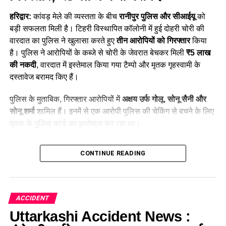
हरिद्वार:
कांवड़ मेले की व्यस्तता के बीच
रानीपुर पुलिस और सीआईयू
को
बड़ी सफलता मिली है। टिहरी विस्थापित कॉलोनी में हुई दोहरी चोरी की
वारदात का पुलिस ने खुलासा करते हुए
तीन आरोपियों को गिरफ्तार
किया
है। पुलिस ने आरोपियों के कब्जे से चोरी के जेवरात बेचकर मिली
₹5 लाख
की नकदी
, वारदात में इस्तेमाल किया गया टैम्पो और मृतक गृहस्वामी के
दस्तावेज बरामद किए हैं।
पुलिस के मुताबिक, गिरफ्तार आरोपियों में
अक्षय उर्फ गोलू, सोनू सैनी और
सोनू शर्मा
शामिल हैं। इनमें से एक आरोपी पुलिस की चेकिंग से बचने के लिए
मृतक के पुलिस कार्ड का इस्तेमाल कर रहा था।
Table of Contents
CONTINUE READING
Haridwar News: 3 शातिर चोर गिरफ्तार; ₹5 लाख कैश बरामद
29 जुलाई की रात हुई थी चोरी
ACCIDENT
CCTV फुटेज से पुलिस को मिला सुराग
Uttarkashi Accident News :
BHEL स्टेडियम के पास से पहला आरोपी गिरफ्तार