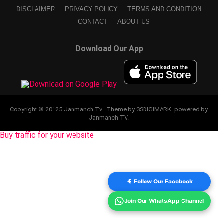
DISCLAIMER
PRIVACY POLICY
TERMS AND CONDITION
CONTACT
ABOUT US
Download Our App
Copyright © 20125 Janmanch Tv . Theme by SSDIGIMARK. powered by
Janmanch TV.
Buy traffic for your website
Follow Our Facebook
Join Our WhatsApp Channel