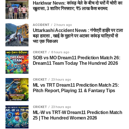
औद्योगिक नियमावली को मंजूरी, श्रमिक शिकायतों के त्वरित
Haridwar News: कांवड़ मेले के बीच दो घरों में चोरी का
खुलासा, 3 शातिर गिरफ्तार; ₹5 लाख कैश बरामद
समाधान पर जोर।
छंटनी किए गए कर्मचारियों को दोबारा अवसर देने का प्रावधान।
ACCIDENT
2 hours ago
वन विकास निगम की सेवा नियमावली में संशोधन, स्केलर पद के
Uttarkashi Accident News : गंगोत्री हाईवे पर टला
बड़ा हादसा , खाई के मुहाने पर अटका कांवड़ यात्रियों से
लिए 100 अंकों की परीक्षा होगी।
भरा एक पिकअप
ईको टूरिज्म को बढ़ावा देने के लिए जड़ी-बूटियों से जुड़ी
उच्चाधिकार प्राप्त समिति में संशोधन किया जा सकेगा।
CRICKET
8 hours ago
SOB vs MO Dream11 Prediction Match 26:
Dream11 Team Today The Hundred 2026
CRICKET
23 hours ago
ML vs TRT Dream11 Prediction Match 25:
Pitch Report, Playing 11 & Fantasy Tips
CRICKET
23 hours ago
ML-W vs TRT-W Dream11 Prediction Match
25 | The Hundred Women 2026