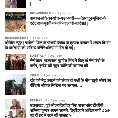
|
BREAKINGNEWS
1 year ago
वायरल-होने-का-शौक-पड़ा-भारी-—-देहरादून-पुलिस-ने-
स्टंटबाज़-युवती-पर-की-चालानी-कार्रवाई |
BREAKINGNEWS
1 year ago
ब्रेकिंग न्यूज़ | चमोली जिले के पोखरी ब्लॉक के हापला बाजार में उद्यान विभाग
के कर्मचारी की संदिग्ध परिस्थितियों में मौत हो गई।
NAINITAL
1 year ago
नैनीताल: राज्यपाल गुरमीत सिंह ने किए मां नैना देवी के
दर्शन, प्रदेश की सुख-शांति की कामना की….
CRIME
2 years ago
खेत की मेढ़ काटने को लेकर दो पक्षों के बीच खूनी संघर्ष का
वीडियो सोशल मिडिया पर वायरल….
DEHRADUN
2 years ago
उत्तराखंड: पूर्व सीएम त्रिवेंद्र सिंह रावत और डीजीपी
अभिनव कुमार आमने-सामने, त्रिवेंद्र ने आखिर क्यों DGP
को दी हद में रहने की सलाह ?