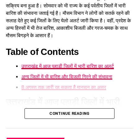
सकती हैं। ऐसे में पहाड़ी मार्गों पर सफर करने वाले लोगों को विशेष सावधानी
भारी इजाफा, ऐसे करें बचाव
सक्रिय बना हुआ है। सोमवार को भी राज्य के कई पर्वतीय जिलों में भारी
बरतने की जरूरत है।
बारिश की संभावना जताई गई है। मौसम विभाग ने लोगों को सतर्क रहने की
DON'T MISS
सलाह देते हुए कई जिलों के लिए येलो अलर्ट जारी किया है। वहीं, प्रदेश के
चमोली : शिफ्ट बदलते ही टनल में टकराईं लोको ट्रेनें, पीपलकोटी में
बड़ा हादसा, 88 मजदूर घायल
अन्य हिस्सों में भी तेज बारिश, आकाशीय बिजली और गरज-चमक के साथ
मौसम बिगड़ने के आसार हैं।
Table of Contents
उत्तराखंड में आज पहाड़ी जिलों में भारी बारिश का अलर्ट
अन्य जिलों में भी बारिश और बिजली गिरने की संभावना
8 अगस्त तक जारी रह सकता है मानसून का असर
उत्तराखंड में आज पहाड़ी जिलों में भारी
बारिश का अलर्ट
CONTINUE READING
मौसम विज्ञान केंद्र
के अनुसार सोमवार को देहरादून, रुद्रप्रयाग, चमोली,
नैनीताल, चंपावत, पिथौरागढ़ और बागेश्वर जिले के कुछ क्षेत्रों में भारी बारिश