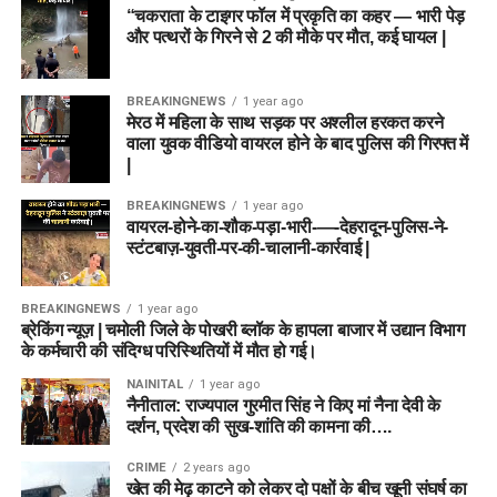
“चकराता के टाइगर फॉल में प्रकृति का कहर — भारी पेड़
और पत्थरों के गिरने से 2 की मौके पर मौत, कई घायल |
BREAKINGNEWS
1 year ago
मेरठ में महिला के साथ सड़क पर अश्लील हरकत करने
वाला युवक वीडियो वायरल होने के बाद पुलिस की गिरफ्त में
|
BREAKINGNEWS
1 year ago
वायरल-होने-का-शौक-पड़ा-भारी-—-देहरादून-पुलिस-ने-
स्टंटबाज़-युवती-पर-की-चालानी-कार्रवाई |
BREAKINGNEWS
1 year ago
ब्रेकिंग न्यूज़ | चमोली जिले के पोखरी ब्लॉक के हापला बाजार में उद्यान विभाग
के कर्मचारी की संदिग्ध परिस्थितियों में मौत हो गई।
NAINITAL
1 year ago
नैनीताल: राज्यपाल गुरमीत सिंह ने किए मां नैना देवी के
दर्शन, प्रदेश की सुख-शांति की कामना की….
CRIME
2 years ago
खेत की मेढ़ काटने को लेकर दो पक्षों के बीच खूनी संघर्ष का