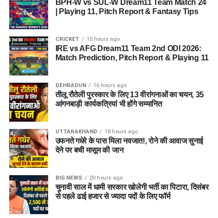
BPH-W vs SUL-W Dream11 Team Match 24
| Playing 11, Pitch Report & Fantasy Tips
राज्य के अधिकांश पर्वतीय और मैदानी
CRICKET
15 hours ago
IRE vs AFG Dream11 Team 2nd ODI 2026:
क्षेत्रों में अच्छी बारिश दर्ज
Match Prediction, Pitch Report & Playing 11
शनिवार को भी राज्य के अधिकांश पर्वतीय और मैदानी क्षेत्रों में अच्छी बारिश
दर्ज की गई। लगातार हुई वर्षा के कारण कई स्थानों पर जलभराव की स्थिति
DEHRADUN
16 hours ago
तीलू रौतेली पुरस्कार के लिए 13 वीरांगनाओं का चयन, 35
बनी, जिससे आम लोगों को आवाजाही में परेशानी का सामना करना पड़ा।
आंगनबाड़ी कार्यकत्रियां भी होंगे सम्मानित
राजधानी देहरादून में सुबह 8:30 बजे से शाम 5:30 बजे तक 15.8
मिलीमीटर वर्षा रिकॉर्ड की गई। वहीं अधिकतम तापमान 31.6 डिग्री
UTTARAKHAND
18 hours ago
उफनते गधेरे के पास मिला नवजात!, रोने की आवाज सुनाई
सेल्सियस दर्ज किया गया, जो सामान्य से 2 डिग्री अधिक रहा। न्यूनतम
देने पर बची मासूम की जान
तापमान 24.6 डिग्री सेल्सियस रिकॉर्ड किया गया, जो सामान्य से 1 डिग्री
ज्यादा रहा। प्रदेश के अन्य जिलों में भी तापमान और मौसम का स्वरूप
लगभग इसी तरह बना रहा।
BIG NEWS
20 hours ago
चुनावी साल में धामी सरकार खोलेगी भर्ती का पिटारा, दिसंबर
से पहले ढाई हजार से ज्यादा पदों के लिए फॉर्म