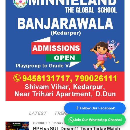
Follow Our Facebook
LATEST
TRENDING
VIDEOS
Join Our WhatsApp Channel
CRICKET
3 hours ago
BPH vs SUL Dream11 Team Today Match