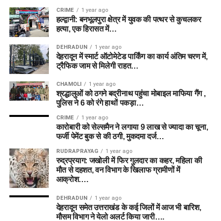
CRIME
1 year ago
हल्द्वानी: बनभूलपुरा क्षेत्र में युवक की पत्थर से कुचलकर
हत्या, एक हिरासत में…
DEHRADUN
1 year ago
देहरादून में स्मार्ट ऑटोमेटेड पार्किंग का कार्य अंतिम चरण में,
ट्रैफिक जाम से मिलेगी राहत…
CHAMOLI
1 year ago
श्रद्धालुओं को ठगने बद्रीनाथ पहुंचा मोबाइल माफिया गैंग ,
पुलिस ने 6 को रंगे हाथों पकड़ा…
CRIME
1 year ago
कारोबारी को सेल्समैन ने लगाया 9 लाख से ज्यादा का चूना,
फर्जी पेमेंट बुक से की ठगी, मुकदमा दर्ज…
RUDRAPRAYAG
1 year ago
रुद्रप्रयाग: जखोली में फिर गुलदार का कहर, महिला की
मौत से दहशत, वन विभाग के खिलाफ ग्रामीणों में
आक्रोश….
DEHRADUN
1 year ago
देहरादून समेत उत्तराखंड के कई जिलों में आज भी बारिश,
मौसम विभाग ने येलो अलर्ट किया जारी….