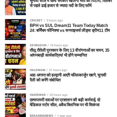
चुनावी साल में धामी सरकार खोलेगी भर्ती का पिटारा, दिसंबर
से पहले ढाई हजार से ज्यादा पदों के लिए फॉर्म
CRICKET
3 hours ago
BPH vs SUL Dream11 Team Today Match
24: बर्मिंघम फीनिक्स vs सनराइजर्स लीड्स ड्रीम11 टीम
DEHRADUN
16 hours ago
तीलू रौतेली पुरस्कार के लिए 13 वीरांगनाओं का चयन, 35
आंगनबाड़ी कार्यकत्रियां भी होंगे सम्मानित
HALDWANI
21 hours ago
आठ अगस्त को हल्द्वानी आएंगे मल्लिकार्जुन खरगे, चुनावी
रैली को करेंगे संबोधित
HARIDWAR
22 hours ago
एक्सपायरी दवाओं पर प्रशासन की बड़ी कार्रवाई, दो
मेडिकल स्टोर सील, अवैध क्लिनिक पर भी शिकंजा
BREAKINGNEWS
1 year ago