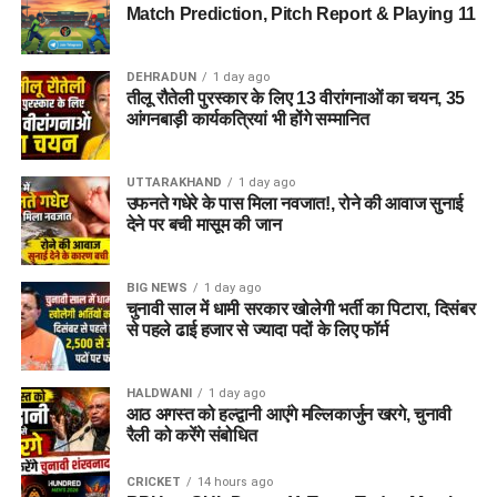
Match Prediction, Pitch Report & Playing 11
DEHRADUN
1 day ago
तीलू रौतेली पुरस्कार के लिए 13 वीरांगनाओं का चयन, 35
इस अवसर पर मुख्यमंत्री पुष्कर सिंह धामी ने सभी को दुर्गा अष्टमी की
आंगनबाड़ी कार्यकत्रियां भी होंगे सम्मानित
शुभकामनाएं देते हुए जनता से भाजपा प्रत्याशी अनिल बलूनी को वोट देकर
समर्थन देने की अपील की। मुख्यमंत्री ने कहा कि इतने दिनों के प्रचार में
UTTARAKHAND
1 day ago
मैंने स्पष्ट देखा है कि एक बार फिर नरेंद्र मोदी देश के प्रधानमंत्री बनने जा
उफनते गधेरे के पास मिला नवजात!, रोने की आवाज सुनाई
रहे हैं। उन्होंने कहा कि जब भी हमने कोई बात कही तो पीएम मोदी व अमित
देने पर बची मासूम की जान
शाह ने हर बात को पूरा किया है। मुख्यमंत्री ने कहा कि नरेंद्र मोदी ने कहा
है कि 21 वीं सदी का तीसरा दशक उत्तराखंड का होगा और हम इस कथन
BIG NEWS
1 day ago
को सच साबित करने की दिशा में दिन रात कार्य कर रहे हैं।
चुनावी साल में धामी सरकार खोलेगी भर्ती का पिटारा, दिसंबर
से पहले ढाई हजार से ज्यादा पदों के लिए फॉर्म
RELATED TOPICS:
HE BRINGS A LONG LIST OF DEVELOPMENT WORKS FOR
UTTARAKHAND
HALDWANI
1 day ago
THE STATE HAS GOT A VERY GOOD CHIEF MINISTER: AMIT
आठ अगस्त को हल्द्वानी आएंगे मल्लिकार्जुन खरगे, चुनावी
SHAH.
रैली को करेंगे संबोधित
WHENEVER CM SINGH DHAMI COMES TO MEET DELHI
UP NEXT
CRICKET
14 hours ago