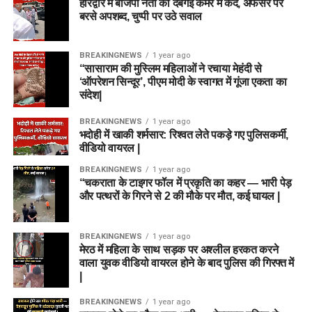
हरिद्वार में बीजेपी नेता की दबंगई कैमरे में कैद, अफसर पर
बरसे अपशब्द, चुप्पी पर उठे सवाल
BREAKINGNEWS
1 year ago
“सासाराम की मुस्लिम महिलाओं ने रचाया मेहंदी से
‘ऑपरेशन सिन्दूर’, पीएम मोदी के स्वागत में गूंजा एकता का
संदेश|
BREAKINGNEWS
1 year ago
भदोही में खाकी शर्मसार: रिश्वत लेते पकड़े गए पुलिसकर्मी,
वीडियो वायरल |
BREAKINGNEWS
1 year ago
“चकराता के टाइगर फॉल में प्रकृति का कहर — भारी पेड़
और पत्थरों के गिरने से 2 की मौके पर मौत, कई घायल |
BREAKINGNEWS
1 year ago
मेरठ में महिला के साथ सड़क पर अश्लील हरकत करने
वाला युवक वीडियो वायरल होने के बाद पुलिस की गिरफ्त में
|
BREAKINGNEWS
1 year ago