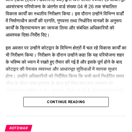
अवसंरचना परियोजना के अंतर्गत वार्ड संख्या 04 से 26 तक संचालित
विकास कार्यों का स्थलीय निरीक्षण किया। इस दौरान उन्होंने विभिन्न वार्डों
में निर्माणाधीन कार्यों की प्रगति, गुणवत्ता तथा निर्धारित मानकों के अनुरूप
कार्यों के क्रियान्वयन का जायजा लिया और संबंधित अधिकारियों को
आवश्यक दिशा-निर्देश दिए।
इस अवसर पर उन्होंने कोटद्वार के विभिन्न क्षेत्रों में चल रहे विकास कार्यों का
केंद्रीय मंत्री ने कहा कि उत्तराखंड की पहाड़ियों में कहने को तो आबादी कम
भी निरीक्षण किया। निरीक्षण के दौरान उन्होंने कहा कि यह परियोजना शहर
है लेकिन देश की सीमाओं की रक्षा में उत्तराखंड के लोगों का अहम योगदान
के भविष्य को ध्यान में रखते हुए तैयार की गई है और इसके पूर्ण होने के बाद
है।
कोटद्वार की पेयजल व्यवस्था और आधारभूत सुविधाओं में व्यापक सुधार
उन्होंने कहा कि इंदिरा गांधी ने वन रैंक वन पेंशन का वादा किया था लेकिन
होगा। उन्होंने अधिकारियों को निर्देशित किया कि सभी कार्य निर्धारित समय
यह वादा नरेंद्र मोदी ने पूरा किया और 70 हजार करोड़ रुपये की धनराशि
सीमा के भीतर उच्च गुणवत्ता के साथ पूर्ण किए जाएं तथा आमजन को
उन्होंने सीधा सेना के जवानों के खाते में डालने का काम किया। उन्होंने कहा
अनावश्यक असुविधा न हो। साथ ही, निर्माण कार्यों के दौरान सुरक्षा मानकों
कि नरेंद्र मोदी को फिर प्रधानमंत्री बनाने का मतलब है विकसित भारत
का भी पूर्ण पालन सुनिश्चित किया जाए।
बनाना, विकसित उत्तराखंड बनाना।
CONTINUE READING
KOTDWAR