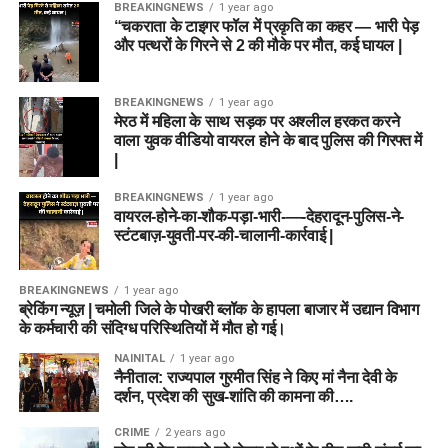
BREAKINGNEWS
1 year ago
“चकराता के टाइगर फॉल में प्रकृति का कहर — भारी पेड़
और पत्थरों के गिरने से 2 की मौके पर मौत, कई घायल |
BREAKINGNEWS
1 year ago
मेरठ में महिला के साथ सड़क पर अश्लील हरकत करने
वाला युवक वीडियो वायरल होने के बाद पुलिस की गिरफ्त में
|
BREAKINGNEWS
1 year ago
वायरल-होने-का-शौक-पड़ा-भारी-—-देहरादून-पुलिस-ने-
स्टंटबाज़-युवती-पर-की-चालानी-कार्रवाई |
BREAKINGNEWS
1 year ago
ब्रेकिंग न्यूज़ | चमोली जिले के पोखरी ब्लॉक के हापला बाजार में उद्यान विभाग
के कर्मचारी की संदिग्ध परिस्थितियों में मौत हो गई।
NAINITAL
1 year ago
नैनीताल: राज्यपाल गुरमीत सिंह ने किए मां नैना देवी के
दर्शन, प्रदेश की सुख-शांति की कामना की….
CRIME
2 years ago