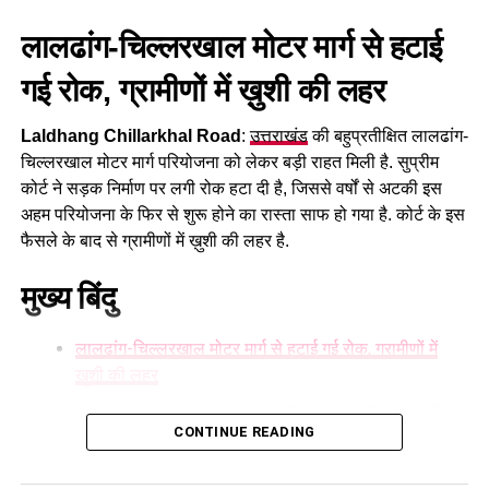
अनियमितता बर्दाश्त नहीं की जाएगी। जनता की अपेक्षाओं के अनुरूप
हजार करोड़ उत्तराखंड को दिये जबकि मोदी ने 1 लाख 66 हजार करोड़
लालढांग-चिल्लरखाल मोटर मार्ग से हटाई
समयबद्ध तरीके से कार्य पूर्ण कर उन्हें शीघ्र लाभान्वित किया जाए।
रुपया सीधा ग्रांट के रूप में दिये। 82 हजार करोड़ इंफ्रा के लिए भेजे, और
भी हजारों करोड़ के विभिन्न प्रोजेक्ट चल रहे हैं।
गई रोक, ग्रामीणों में ख़ुशी की लहर
इस अवसर पर परियोजना प्रबंधक जतिन सिंह सैनी, सहायक अभियंता
(AE) सुमित कुमार, कनिष्ठ अभियंता (JE) विश्रुत, डीएससी मैनेजर नरेंद्र
Laldhang Chillarkhal Road
:
उत्तराखंड
की बहुप्रतीक्षित लालढांग-
सिंह तथा ठेकेदार प्रतिनिधि दीपक व्यास , विधायक प्रतिनिधि महेश नेगी (
चिल्लरखाल मोटर मार्ग परियोजना को लेकर बड़ी राहत मिली है. सुप्रीम
मुन्ना फौजी ) , कमल नेगी , दीपक गौड़ आदि उपस्थित रहे।
कोर्ट ने सड़क निर्माण पर लगी रोक हटा दी है, जिससे वर्षों से अटकी इस
अहम परियोजना के फिर से शुरू होने का रास्ता साफ हो गया है. कोर्ट के इस
फैसले के बाद से ग्रामीणों में ख़ुशी की लहर है.
मुख्य बिंदु
लालढांग-चिल्लरखाल मोटर मार्ग से हटाई गई रोक, ग्रामीणों में
ख़ुशी की लहर
Laldhang Chillarkhal Road परियोजना को कोर्ट से मंजूरी
CONTINUE READING
लम्बे समय से बाधित था निर्माण कार्य
कोटद्वार से हरिद्वार की दूरी होगी कम