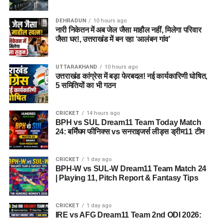
में पार्टी छोड़ने की दौड़ लगी है। उन्होंने कहा कि गढ़वाल भारत की सुरक्षा का
गढ़ है। गढ़वाल का देश की सुरक्षा में बड़ा योगदान है, उन्होंने जनता का
DEHRADUN
10 hours ago
आह्वान किया कि गढ़वाल को एक ऐसा प्रतिनिधि दीजिए जो गढ़वाल का
नारी निकेतन में अब जेल जैसा माहौल नहीं, मिलेगा परिवार
विकास कर सके।
जैसा घर!, उत्तराखंड में बन रहा ‘आलंबन गांव’
UTTARAKHAND
10 hours ago
उत्तराखंड कांग्रेस में बड़ा फेरबदल! नई कार्यकारिणी घोषित,
5 समितियों का भी गठन
CRICKET
14 hours ago
BPH vs SUL Dream11 Team Today Match
24: बर्मिंघम फीनिक्स vs सनराइजर्स लीड्स ड्रीम11 टीम
CRICKET
1 day ago
BPH-W vs SUL-W Dream11 Team Match 24
| Playing 11, Pitch Report & Fantasy Tips
CRICKET
1 day ago
IRE vs AFG Dream11 Team 2nd ODI 2026: