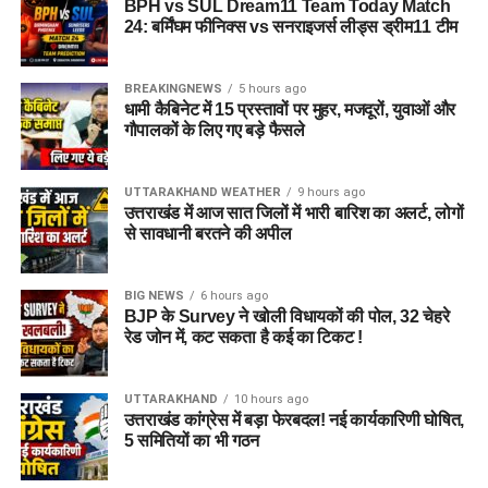
सूर्य तिलक राम नवमी: इंतजार की घडी हुई ख़त्म, दो साल की कड़ी
BPH vs SUL Dream11 Team Today Match
24: बर्मिंघम फीनिक्स vs सनराइजर्स लीड्स ड्रीम11 टीम
मेहनत के बाद इस तरह होगा भगवान श्रीराम जी का अभिषेक।
DON'T MISS
केंद्र सरकार के सहयोग से हमें 1700 करोड़ की धनराशि जोशीमठ के
BREAKINGNEWS
5 hours ago
पुननिर्माण एवं विकास कार्यों के लिए मिली है -सीएम धामी।
धामी कैबिनेट में 15 प्रस्तावों पर मुहर, मजदूरों, युवाओं और
गौपालकों के लिए गए बड़े फैसले
UTTARAKHAND WEATHER
9 hours ago
उत्तराखंड में आज सात जिलों में भारी बारिश का अलर्ट, लोगों
से सावधानी बरतने की अपील
BIG NEWS
6 hours ago
BJP के Survey ने खोली विधायकों की पोल, 32 चेहरे
रेड जोन में, कट सकता है कई का टिकट !
UTTARAKHAND
10 hours ago
उत्तराखंड कांग्रेस में बड़ा फेरबदल! नई कार्यकारिणी घोषित,
5 समितियों का भी गठन