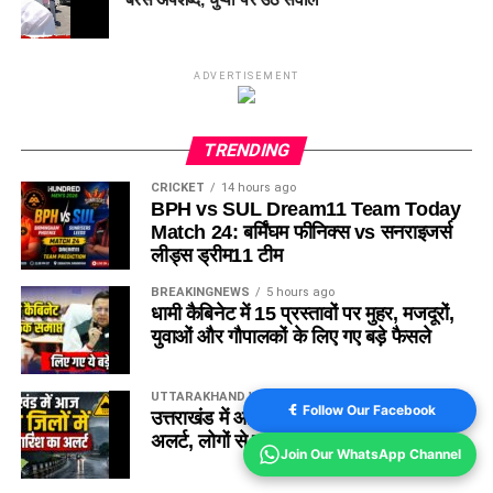
ADVERTISEMENT
TRENDING
CRICKET
14 hours ago
BPH vs SUL Dream11 Team Today
Match 24: बर्मिंघम फीनिक्स vs सनराइजर्स
लीड्स ड्रीम11 टीम
BREAKINGNEWS
5 hours ago
धामी कैबिनेट में 15 प्रस्तावों पर मुहर, मजदूरों,
युवाओं और गौपालकों के लिए गए बड़े फैसले
UTTARAKHAND WEATHER
9 hours ago
Follow Our Facebook
उत्तराखंड में आज सात जिलों में भारी बारिश का
अलर्ट, लोगों से सावधानी बरतने की अपील
Join Our WhatsApp Channel