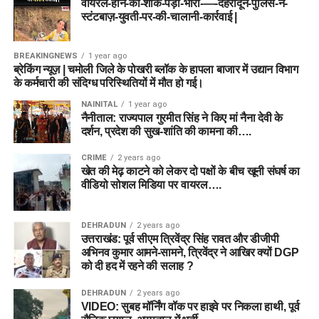
वायरल-होने-का-शौक-पड़ा-भारी-—-देहरादून-पुलिस-ने-
स्टंटबाज़-युवती-पर-की-चालानी-कार्रवाई |
BREAKINGNEWS
1 year ago
ब्रेकिंग न्यूज़ | चमोली जिले के पोखरी ब्लॉक के हापला बाजार में उद्यान विभाग
के कर्मचारी की संदिग्ध परिस्थितियों में मौत हो गई।
NAINITAL
1 year ago
नैनीताल: राज्यपाल गुरमीत सिंह ने किए मां नैना देवी के
दर्शन, प्रदेश की सुख-शांति की कामना की….
CRIME
2 years ago
खेत की मेढ़ काटने को लेकर दो पक्षों के बीच खूनी संघर्ष का
वीडियो सोशल मिडिया पर वायरल….
DEHRADUN
2 years ago
उत्तराखंड: पूर्व सीएम त्रिवेंद्र सिंह रावत और डीजीपी
अभिनव कुमार आमने-सामने, त्रिवेंद्र ने आखिर क्यों DGP
को दी हद में रहने की सलाह ?
DEHRADUN
2 years ago
VIDEO: सुबह मॉर्निंग वॉक पर हाइवे पर निकला हाथी, पूर्व