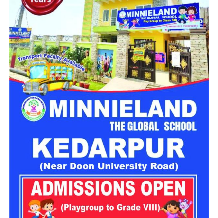
की भावना से भरा हुआ था।
उन्होंने पहले APPSC परीक्षा (2017) पास की थी…जिससे यह साबित
हुआ कि सार्वजनिक सेवा के प्रति उनका जुनून गहरा था। लेकिन IPS
बनकर उन्होंने उस जुनून को एक नई ऊंचाई दी।
हैदराबाद की पुलिस एकेडमी में जब तेंजिन यांग्की ने 36% महिला
अधिकारियों के साथ प्रशिक्षण शुरू किया, तो वह क्षण सिर्फ एक
औपचारिकता नहीं बल्कि एक क्रांति का संकेत था…यह भारत की बेटियों के
देश सेवा के नए युग की शुरुआत थी।
तेंजिन यांग्की की कहानी यह बताती है कि अगर दृढ़ निश्चय, अनुशासन और
साहस हो…तो कोई भी दीवार बहुत ऊंची नहीं होती। उन्होंने न सिर्फ अपने
राज्य…बल्कि पूरे पूर्वोत्तर भारत की महिलाओं के लिए एक नई उम्मीद जलाई
है।