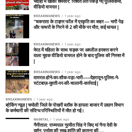
भदोही में खाकी शर्मसार: रिश्वत लेते पकड़े गए पुलिसकर्मी,
वीडियो वायरल |
BREAKINGNEWS
1 year ago
“चकराता के टाइगर फॉल में प्रकृति का कहर — भारी पेड़
और पत्थरों के गिरने से 2 की मौके पर मौत, कई घायल |
BREAKINGNEWS
1 year ago
मेरठ में महिला के साथ सड़क पर अश्लील हरकत करने
वाला युवक वीडियो वायरल होने के बाद पुलिस की गिरफ्त में
|
BREAKINGNEWS
1 year ago
वायरल-होने-का-शौक-पड़ा-भारी-—-देहरादून-पुलिस-ने-
स्टंटबाज़-युवती-पर-की-चालानी-कार्रवाई |
BREAKINGNEWS
1 year ago
ब्रेकिंग न्यूज़ | चमोली जिले के पोखरी ब्लॉक के हापला बाजार में उद्यान विभाग
के कर्मचारी की संदिग्ध परिस्थितियों में मौत हो गई।
NAINITAL
1 year ago
नैनीताल: राज्यपाल गुरमीत सिंह ने किए मां नैना देवी के
दर्शन, प्रदेश की सुख-शांति की कामना की….