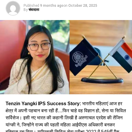
विचारों से हार मान जाते हैं…गीता का यही श्लोक हमें फिर से खड़ा होने की
Published
9 months ago
on
October 28, 2025
By
संवादाता
प्रेरणा देता है। अगर हम सफलता चाहते हैं…तो डर, आलस, मोह और लोभ
को त्याग कर कर्म के रास्ते पर बढ़ना होगा।
अगर आप भी जीवन में बार-बार पीछे हट जाते हैं…अगर सोचते हैं लेकिन कर
नहीं पाते….तो गीता का यह उपदेश पढ़िए, समझिए और इसे अपने जीवन में
उतारिए। सफलता उन्हीं को मिलती है जो खुद से लड़ना सीख जाते हैं।
#BhagavadGitaLifeLessons
Tenzin Yangki IPS Success Story:
भारतीय महिलाएं आज हर
#SelfDisciplineandInnerStrength
क्षेत्र में अपनी पहचान बना रही हैं…फिर चाहे वह विज्ञान हो, सेना या सिविल
#OvercomingMentalWeakness
सर्विसेज। इसी नए भारत की कहानी लिखी है अरुणाचल प्रदेश की तेंजिन
यांग्की ने, जिन्होंने राज्य की पहली महिला आईपीएस अधिकारी बनकर
इतिहास रच दिया। यूपीएससी सिविल सेवा परीक्षा 2022 में 545वीं रैंक