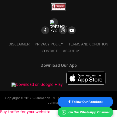
DISCLAIMER
PRIVACY POLICY
TERMS AND CONDITION
CONTACT
ABOUT US
Download Our App
Copyright © 20125 Janmanch Tv . Theme by SSDIGIMARK. powered by
Follow Our Facebook
Janmanch TV.
Buy traffic for your website
Join Our WhatsApp Channel