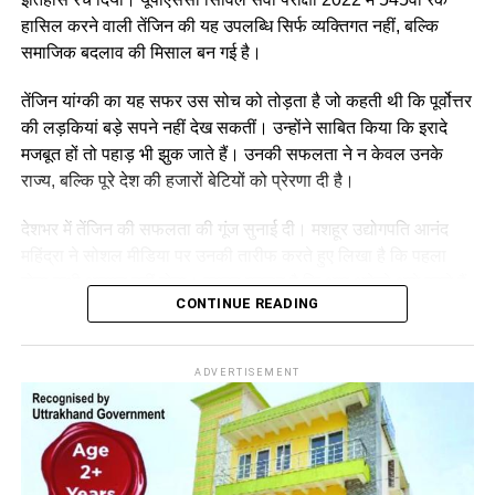
हासिल करने वाली तेंजिन की यह उपलब्धि सिर्फ व्यक्तिगत नहीं, बल्कि
RELATED TOPICS:
BHAGAVAD GITA LIFE LESSONS
समाजिक बदलाव की मिसाल बन गई है।
OVERCOMING MENTAL WEAKNESS
SELF DISCIPLINE AND INNER STRENGTH
तेंजिन यांग्की का यह सफर उस सोच को तोड़ता है जो कहती थी कि पूर्वोत्तर
UP NEXT
की लड़कियां बड़े सपने नहीं देख सकतीं। उन्होंने साबित किया कि इरादे
पिता IAS अब बेटी तेंजिन यांग्की बनी इस प्रदेश की पहली राज्य
मजबूत हों तो पहाड़ भी झुक जाते हैं। उनकी सफलता ने न केवल उनके
महिला IPS
राज्य, बल्कि पूरे देश की हजारों बेटियों को प्रेरणा दी है।
देशभर में तेंजिन की सफलता की गूंज सुनाई दी। मशहूर उद्योगपति आनंद
महिंद्रा ने सोशल मीडिया पर उनकी तारीफ करते हुए लिखा है कि पहला
होना कभी आसान नहीं होता। इसका मतलब है कि आप अकेले आगे बढ़ते हैं
CONTINUE READING
ताकि बाकी लोग आपके पीछे चल सकें।
महिंद्रा ने तेंजिन को “मंडे मोटिवेशन” बताते हुए कहा कि वह आने वाली पीढ़ी
के लिए एक रोल मॉडल हैं।
ADVERTISEMENT
तेंजिन ऐसे परिवार से आती हैं जहां राष्ट्र सेवा एक परंपरा रही है। उनके
पिता थुप्टेन टेंपा IAS अधिकारी और मंत्री रहे हैं…जबकि उनकी मां एक
सेवानिवृत्त सरकारी सचिव हैं। प्रशासनिक माहौल में पली-बढ़ी तेंजिन ने
वर्दी का रास्ता चुना…एक ऐसा रास्ता जो कठिन तो था लेकिन देश की सेवा