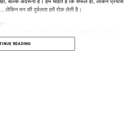
ं, बल्कि अंदरूनी है। हम चाहते हैं कि सफल हों, लेकिन प्रयास
ैं…लेकिन मन की दुर्बलता हमें रोक लेती है।
जा”
ए और युद्ध से पीछे हटने लगे, तब भगवान श्रीकृष्ण ने उन्हें भगवद
TINUE READING
छ हृदय दुर्बलता त्याग दे और युद्ध के लिए उठ खड़ा हो।
आज जब हम अपने ही विचारों से हार मान जाते हैं…गीता का यही
 अगर हम सफलता चाहते हैं…तो डर, आलस, मोह और लोभ को त्याग कर
सोचते हैं लेकिन कर नहीं पाते….तो गीता का यह उपदेश पढ़िए,