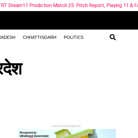
n Match 25: Pitch Report, Playing 11 & Fantasy Tips
ML
RADESH
CHHATTISGARH
POLITICS
रदेश
ADVERTISEMENT