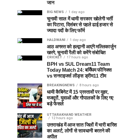
जान
BIG NEWS
1 day ago
चुनावी साल में धामी सरकार खोलेगी भर्ती
का पिटारा, दिसंबर से पहले ढाई हजार से
ज्यादा पदों के लिए फॉर्म
HALDWANI
1 day ago
आठ अगस्त को हल्द्वानी आएंगे मल्लिकार्जुन
खरगे, चुनावी रैली को करेंगे संबोधित
CRICKET
17 hours ago
BPH vs SUL Dream11 Team
Today Match 24: बर्मिंघम फीनिक्स
vs सनराइजर्स लीड्स ड्रीम11 टीम
BREAKINGNEWS
8 hours ago
धामी कैबिनेट में 15 प्रस्तावों पर मुहर,
मजदूरों, युवाओं और गौपालकों के लिए गए
बड़े फैसले
UTTARAKHAND WEATHER
12 hours ago
उत्तराखंड में आज सात जिलों में भारी बारिश
का अलर्ट, लोगों से सावधानी बरतने की
अपील