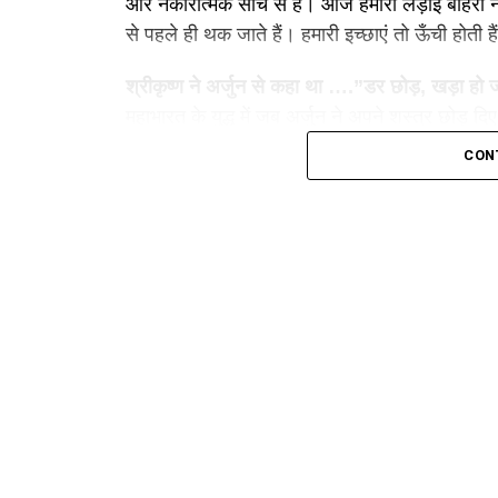
और नकारात्मक सोच से है। आज हमारी लड़ाई बाहरी नही
से पहले ही थक जाते हैं। हमारी इच्छाएं तो ऊँची होती ह
श्रीकृष्ण ने अर्जुन से कहा था ….”डर छोड़, खड़ा हो 
महाभारत के युद्ध में जब अर्जुन ने अपने शस्त्र छोड़ दि
गीता के दूसरे अध्याय के तीसरे श्लोक में चेताया….
CON
“क्लैब्यं मा स्म गमः पार्थ, नैतत्त्वय्युपपद्यते।
क्षुद्रं हृदयदौर्बल्यं त्यक्त्वोत्तिष्ठ परंतप॥”
अर्थ:
हे अर्जुन! यह कायरता तुझ पर शोभा नहीं देती। यह तुच्
यह उपदेश सिर्फ अर्जुन के लिए नहीं हमारे लिए भी है 
श्लोक हमें फिर से खड़ा होने की प्रेरणा देता है।
कर्म के रास्ते पर बढ़ना होगा।
अगर आप भी जीवन में बार-बार पीछे हट जाते हैं…अगर 