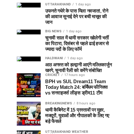
UTTARAKHAND
1 day ago
उफनते गधेरे के पास मिला नवजात!, रोने
की आवाज सुनाई देने पर बची मासूम की
जान
BIG NEWS
1 day ago
चुनावी साल में धामी सरकार खोलेगी भर्ती
का पिटारा, दिसंबर से पहले ढाई हजार से
ज्यादा पदों के लिए फॉर्म
HALDWANI
1 day ago
आठ अगस्त को हल्द्वानी आएंगे मल्लिकार्जुन
खरगे, चुनावी रैली को करेंगे संबोधित
CRICKET
17 hours ago
BPH vs SUL Dream11 Team
Today Match 24: बर्मिंघम फीनिक्स
vs सनराइजर्स लीड्स ड्रीम11 टीम
BREAKINGNEWS
8 hours ago
धामी कैबिनेट में 15 प्रस्तावों पर मुहर,
मजदूरों, युवाओं और गौपालकों के लिए गए
बड़े फैसले
UTTARAKHAND WEATHER