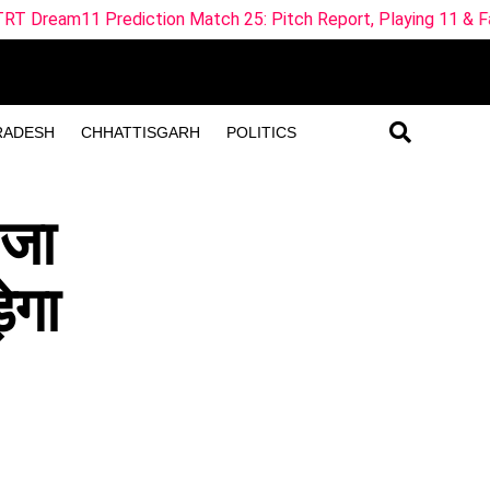
tion Match 25: Pitch Report, Playing 11 & Fantasy Tips
RADESH
CHHATTISGARH
POLITICS
 जा
ेगा