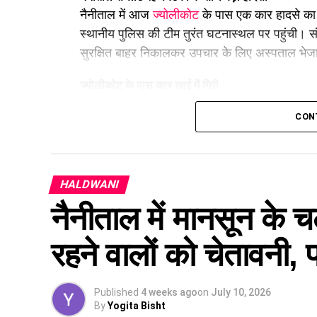
नैनीताल में आज
ज्योलीकोट
के पास एक कार हादसे का
स्थानीय पुलिस की टीम तुरंत घटनास्थल पर पहुंची। संय
सुरक्षित बाहर निकालकर उपचार के लिए अस्पताल भेज
ज्योलीकोट के पास कार खाई में गिरी
प्रारंभिक जानकारी के अनुसार, पर्यटक नैनीताल भ्रमण 
CON
ज्योलीकोट क्षेत्र में वाहन चालक का नियंत्रण टैक्स
जा गिरा। दुर्घटना के बाद मौके पर अफरा-तफरी मच गई
सूचना दी।
HALDWANI
नैनीताल में मानसून के चल
रहने वालों को चेतावनी,
Published
4 weeks ago
on
July 10, 2026
By
Yogita Bisht