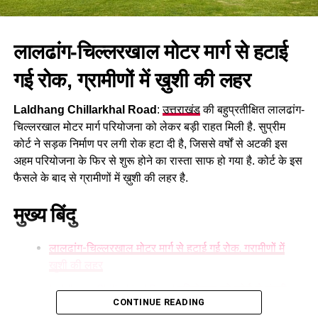
सर्वोच्च प्राथमिकता होनी चाहिए तथा किसी भी प्रकार की लापरवाही या
अनियमितता बर्दाश्त नहीं की जाएगी। जनता की अपेक्षाओं के अनुरूप
लालढांग-चिल्लरखाल मोटर मार्ग से हटाई
समयबद्ध तरीके से कार्य पूर्ण कर उन्हें शीघ्र लाभान्वित किया जाए।
गई रोक, ग्रामीणों में ख़ुशी की लहर
इस अवसर पर परियोजना प्रबंधक जतिन सिंह सैनी, सहायक अभियंता
(AE) सुमित कुमार, कनिष्ठ अभियंता (JE) विश्रुत, डीएससी मैनेजर नरेंद्र
Laldhang Chillarkhal Road
:
उत्तराखंड
की बहुप्रतीक्षित लालढांग-
सिंह तथा ठेकेदार प्रतिनिधि दीपक व्यास , विधायक प्रतिनिधि महेश नेगी (
चिल्लरखाल मोटर मार्ग परियोजना को लेकर बड़ी राहत मिली है. सुप्रीम
मुन्ना फौजी ) , कमल नेगी , दीपक गौड़ आदि उपस्थित रहे।
कोर्ट ने सड़क निर्माण पर लगी रोक हटा दी है, जिससे वर्षों से अटकी इस
अहम परियोजना के फिर से शुरू होने का रास्ता साफ हो गया है. कोर्ट के इस
फैसले के बाद से ग्रामीणों में ख़ुशी की लहर है.
मुख्य बिंदु
लालढांग-चिल्लरखाल मोटर मार्ग से हटाई गई रोक, ग्रामीणों में
ख़ुशी की लहर
Laldhang Chillarkhal Road परियोजना को कोर्ट से मंजूरी
CONTINUE READING
लम्बे समय से बाधित था निर्माण कार्य