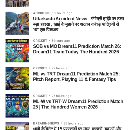
सोते समय उसके पिता ने उसके साथ दुष्कर्म किया. जिससे डरकर सुबह
बच्ची घर से भाग निकली.
ACCIDENT
2 hours ago
Uttarkashi Accident News : गंगोत्री हाईवे पर टला
बड़ा हादसा , खाई के मुहाने पर अटका कांवड़ यात्रियों से
पुलिस ने आरोपी को गिरफ्तार कर भेजा
भरा एक पिकअप
जेल
CRICKET
8 hours ago
SOB vs MO Dream11 Prediction Match 26:
नाबालिग के बयान के आधार पर पुलिस ने मामले में आरोपी पर BNS और
Dream11 Team Today The Hundred 2026
POCSO अधिनियम के तहत मुकादम दर्ज कर लिया है. पुलिस ने बताया कि
आरोपी को भी 7 फरवरी को नजीमाबाद रोड से गिरफ्तार कर न्यायिक
CRICKET
22 hours ago
हिरासत में भेज दिया गया है.
ML vs TRT Dream11 Prediction Match 25:
Pitch Report, Playing 11 & Fantasy Tips
CRICKET
23 hours ago
ML-W vs TRT-W Dream11 Prediction Match
25 | The Hundred Women 2026
BREAKINGNEWS
23 hours ago
धामी कैबिनेट में 15 प्रस्तावों पर मुहर, मजदूरों, युवाओं और