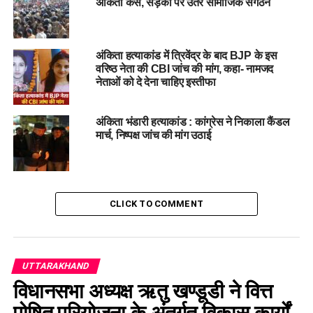
अंकिता केस, सड़कों पर उतरे सामाजिक संगठन
19 मई 2025: दोनों पक्षों की बहस पूरी हुई।
आरोपी:
अंकिता हत्याकांड में त्रिवेंद्र के बाद BJP के इस
वरिष्ठ नेता की CBI जांच की मांग, कहा- नामजद
पुलकित आर्य (वनंत्रा रिज़ॉर्ट मालिक)
नेताओं को दे देना चाहिए इस्तीफा
सौरभ भास्कर (कर्मचारी)
अंकिता भंडारी हत्याकांड : कांग्रेस ने निकाला कैंडल
मार्च, निष्पक्ष जांच की मांग उठाई
अंकित गुप्ता (कर्मचारी)
तीनों पर अंकिता भंडारी की हत्या का आरोप है। जनता में इस मामले को
CLICK TO COMMENT
लेकर जबरदस्त आक्रोश रहा है। कोटद्वार, पौड़ी, ऋषिकेश और देहरादून
समेत कई शहरों में लगातार न्याय की मांग को लेकर प्रदर्शन होते रहे हैं।
फैसला ऐतिहासिक माना जा रहा
UTTARAKHAND
विधानसभा अध्यक्ष ऋतु खण्डूडी ने वित्त
अदालत के इस फैसले से न केवल पीड़ित परिवार को न्याय मिलने की उम्मीद
पोषित परियोजना के अंतर्गत विकास कार्यों
है, बल्कि यह फैसला महिलाओं की सुरक्षा और न्याय व्यवस्था पर भी एक बड़ा