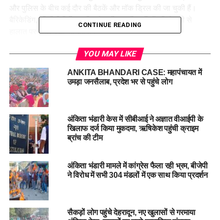
और पुलिस के बीच कई दौर की बैठकें और मॉक ड्रिल की जा चुकी हैं।
बैरिकेडिंग, सीसीटीवी निगरानी, और वरिष्ठ अधिकारियों की तैनाती से
CONTINUE READING
हालात पर नजर रखी जा रही है।
अब तक का घटनाक्रम:
YOU MAY LIKE
ANKITA BHANDARI CASE: महापंचायत में
19 सितंबर 2022: अंकिता भंडारी की हत्या का मामला सामने
उमड़ा जनसैलाब, प्रदेश भर से पहुंचे लोग
आया।
30 जनवरी 2023: एडीजे कोर्ट में सुनवाई शुरू।
अंकिता भंडारी केस में सीबीआई ने अज्ञात वीआईपी के
खिलाफ दर्ज किया मुकदमा, ऋषिकेश पहुंची क्राइम
ब्रांच की टीम
500 पन्नों का चार्जशीट दाखिल, SIT ने 97 गवाह बनाए।
अंकिता भंडारी मामले में कांग्रेस फैला रही भ्रम, बीजेपी
47 अहम गवाहों की अदालत में गवाही कराई गई।
ने विरोध में सभी 304 मंडलों में एक साथ किया प्रदर्शन
28 मार्च 2023: अभियोजन पक्ष की गवाही शुरू हुई।
सैकड़ों लोग पहुंचे देहरादून, नए खुलासों से गरमाया