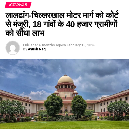
KOTDWAR
लालढांग-चिल्लरखाल मोटर मार्ग को कोर्ट
से मंजूरी, 18 गांवों के 40 हजार ग्रामीणों
को सीधा लाभ
Published
6 months ago
on
February 13, 2026
By
Ayush Negi
ऋतु खण्डूडी भूषण
ने कहा कि एडीबी परियोजना पूर्ण होने के बाद वार्ड संख्या
04 से 26 सहित पूरे नगर क्षेत्र के हजारों नागरिकों को स्वच्छ एवं नियमित
पेयजल आपूर्ति का लाभ मिलेगा। पुरानी एवं जर्जर पाइपलाइन की समस्याओं
से राहत मिलेगी, जल आपूर्ति अधिक सुचारु होगी, पानी की बर्बादी कम होगी
तथा भविष्य की बढ़ती आबादी की आवश्यकताओं को ध्यान में रखते हुए
मजबूत पेयजल व्यवस्था विकसित होगी। उन्होंने कहा कि यह परियोजना
कोटद्वार के समग्र एवं दीर्घकालिक विकास की दिशा में एक महत्वपूर्ण कदम
है।
उन्होंने अधिकारियों से कहा कि कार्यों में गुणवत्ता, पारदर्शिता एवं जवाबदेही