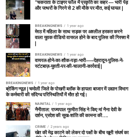
“चकराता के टाइगर फॉल में प्रकृति का कहर — भारी पेड़
और पत्थरों के गिरने से 2 की मौके पर मौत, कई घायल |
BREAKINGNEWS
1 year ago
मेरठ में महिला के साथ सड़क पर अश्लील हरकत करने
वाला युवक वीडियो वायरल होने के बाद पुलिस की गिरफ्त में
|
BREAKINGNEWS
1 year ago
वायरल-होने-का-शौक-पड़ा-भारी-—-देहरादून-पुलिस-ने-
स्टंटबाज़-युवती-पर-की-चालानी-कार्रवाई |
BREAKINGNEWS
1 year ago
ब्रेकिंग न्यूज़ | चमोली जिले के पोखरी ब्लॉक के हापला बाजार में उद्यान विभाग
के कर्मचारी की संदिग्ध परिस्थितियों में मौत हो गई।
NAINITAL
1 year ago
नैनीताल: राज्यपाल गुरमीत सिंह ने किए मां नैना देवी के
दर्शन, प्रदेश की सुख-शांति की कामना की….
CRIME
2 years ago
खेत की मेढ़ काटने को लेकर दो पक्षों के बीच खूनी संघर्ष का