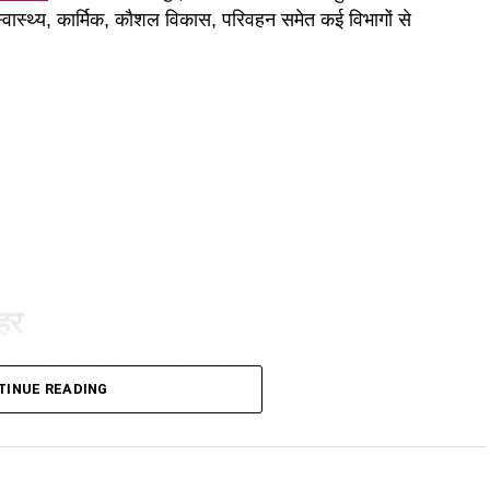
 स्वास्थ्य, कार्मिक, कौशल विकास, परिवहन समेत कई विभागों से
ुहर
ी है। कैबिनेट ने गोपालन योजना में सामान्य वर्ग को भी शामिल
TINUE READING
गी और वे गाय या भैंस खरीद सकेंगे।