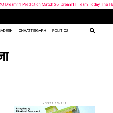
iction Match 26: Dream11 Team Today The Hundred 2026
RADESH
CHHATTISGARH
POLITICS
जा
ADVERTISEMENT