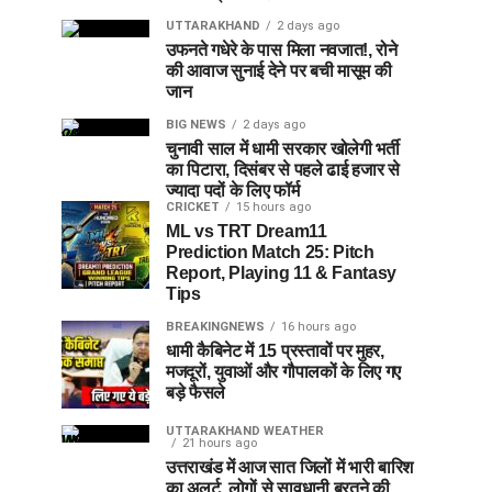
UTTARAKHAND
2 days ago
उफनते गधेरे के पास मिला नवजात!, रोने
की आवाज सुनाई देने पर बची मासूम की
जान
BIG NEWS
2 days ago
चुनावी साल में धामी सरकार खोलेगी भर्ती
का पिटारा, दिसंबर से पहले ढाई हजार से
ज्यादा पदों के लिए फॉर्म
CRICKET
15 hours ago
ML vs TRT Dream11
Prediction Match 25: Pitch
Report, Playing 11 & Fantasy
Tips
BREAKINGNEWS
16 hours ago
धामी कैबिनेट में 15 प्रस्तावों पर मुहर,
मजदूरों, युवाओं और गौपालकों के लिए गए
बड़े फैसले
UTTARAKHAND WEATHER
21 hours ago
उत्तराखंड में आज सात जिलों में भारी बारिश
का अलर्ट, लोगों से सावधानी बरतने की