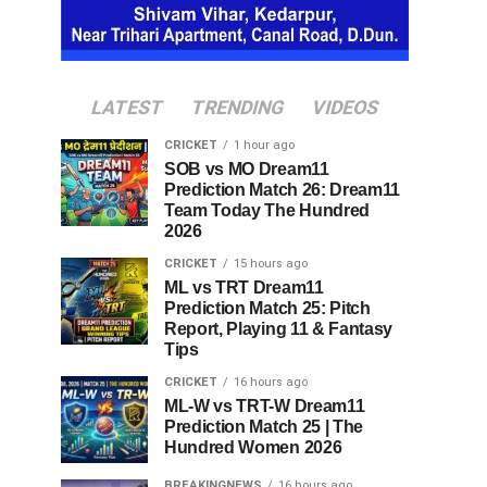
LATEST
TRENDING
VIDEOS
CRICKET
1 hour ago
SOB vs MO Dream11
Prediction Match 26: Dream11
Team Today The Hundred
2026
CRICKET
15 hours ago
ML vs TRT Dream11
Prediction Match 25: Pitch
Report, Playing 11 & Fantasy
Tips
CRICKET
16 hours ago
ML-W vs TRT-W Dream11
Prediction Match 25 | The
Hundred Women 2026
BREAKINGNEWS
16 hours ago