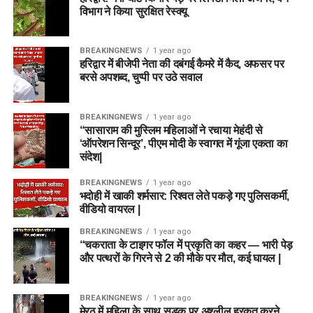
विभाग ने किया सुरक्षित रेस्क्यू
BREAKINGNEWS
1 year ago
हरिद्वार में बीजेपी नेता की दबंगई कैमरे में कैद, अफसर पर
बरसे अपशब्द, चुप्पी पर उठे सवाल
BREAKINGNEWS
1 year ago
“सासाराम की मुस्लिम महिलाओं ने रचाया मेहंदी से
‘ऑपरेशन सिन्दूर’, पीएम मोदी के स्वागत में गूंजा एकता का
संदेश|
BREAKINGNEWS
1 year ago
भदोही में खाकी शर्मसार: रिश्वत लेते पकड़े गए पुलिसकर्मी,
वीडियो वायरल |
BREAKINGNEWS
1 year ago
“चकराता के टाइगर फॉल में प्रकृति का कहर — भारी पेड़
और पत्थरों के गिरने से 2 की मौके पर मौत, कई घायल |
BREAKINGNEWS
1 year ago
मेरठ में महिला के साथ सड़क पर अश्लील हरकत करने