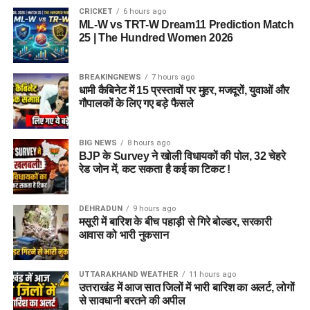
CRICKET
6 hours ago
ML-W vs TRT-W Dream11 Prediction Match
25 | The Hundred Women 2026
BREAKINGNEWS
7 hours ago
धामी कैबिनेट में 15 प्रस्तावों पर मुहर, मजदूरों, युवाओं और
गौपालकों के लिए गए बड़े फैसले
जेल नहीं, रेजिडेंशियल कॉम्प्लेक्स जैसा
होगा माहौल
BIG NEWS
8 hours ago
BJP के Survey ने खोली विधायकों की पोल, 32 चेहरे
आलंबन गांव की सबसे खास बात यही होगी कि यहां रहने वाली महिलाओं
रेड जोन में, कट सकता है कई का टिकट !
और बच्चों को यह महसूस न हो कि वे किसी जेल या बंद संस्थान में रह रहे
हैं। इसके बजाय पूरा परिसर एक रेजिडेंशियल कॉम्प्लेक्स की तरह विकसित
DEHRADUN
9 hours ago
किया जाएगा, जहां सुरक्षा के साथ रहने, पढ़ाई, दैनिक जीवन और सामाजिक
मसूरी में बारिश के बीच पहाड़ी से गिरे बोल्डर, सरकारी
विकास से जुड़ी सुविधाएं उपलब्ध होंगी।
आवास को भारी नुकसान
परिसर को आधुनिक सुविधाओं से लैस करने की योजना है। यहां आंगनबाड़ी
UTTARAKHAND WEATHER
11 hours ago
केंद्र भी खोले जाएंगे। जरूरत पड़ने पर प्राथमिक विद्यालय की सुविधा भी
उत्तराखंड में आज सात जिलों में भारी बारिश का अलर्ट, लोगों
उपलब्ध कराई जा सकती है। इस पहल का मकसद सिर्फ महिलाओं और
से सावधानी बरतने की अपील