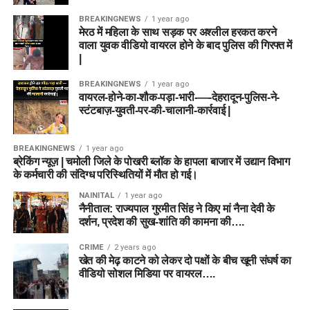
BREAKINGNEWS
1 year ago
मेरठ में महिला के साथ सड़क पर अश्लील हरकत करने
वाला युवक वीडियो वायरल होने के बाद पुलिस की गिरफ्त में
|
BREAKINGNEWS
1 year ago
वायरल-होने-का-शौक-पड़ा-भारी-—-देहरादून-पुलिस-ने-
स्टंटबाज़-युवती-पर-की-चालानी-कार्रवाई |
BREAKINGNEWS
1 year ago
ब्रेकिंग न्यूज़ | चमोली जिले के पोखरी ब्लॉक के हापला बाजार में उद्यान विभाग
के कर्मचारी की संदिग्ध परिस्थितियों में मौत हो गई।
NAINITAL
1 year ago
नैनीताल: राज्यपाल गुरमीत सिंह ने किए मां नैना देवी के
दर्शन, प्रदेश की सुख-शांति की कामना की….
CRIME
2 years ago
खेत की मेढ़ काटने को लेकर दो पक्षों के बीच खूनी संघर्ष का
वीडियो सोशल मिडिया पर वायरल….