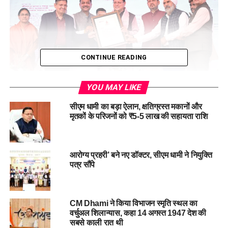
CONTINUE READING
YOU MAY LIKE
सीएम धामी का बड़ा ऐलान, क्षतिग्रस्त मकानों और
मुख्यमंत्री ने कहा कि यूसीसी लागू होना भारत के संविधान की आत्मा को
मृतकों के परिजनों को ₹5-5 लाख की सहायता राशि
साकार करने का उत्सव है। यूसीसी लागू करने का सम्मान संविधान
निर्माताओं का सम्मान है, जिन्होंने संविधान में समान नागरिक संहिता की
कल्पना को स्थान देकर एक समरस समाज का सपना देखा था। उन्होंने कहा
आरोग्य प्रहरी’ बने नए डॉक्टर, सीएम धामी ने नियुक्ति
2022 विधानसभा चुनावों में उत्तराखंड की जनता ने मिथक तोड़कर दूसरी
पत्र सौंपे
बार राज्य में भाजपा की सरकार बनाई।
CM Dhami ने किया विभाजन स्मृति स्थल का
वर्चुअल शिलान्यास, कहा 14 अगस्त 1947 देश की
सबसे काली रात थी