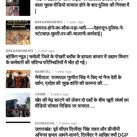
वाला युवक वीडियो वायरल होने के बाद पुलिस की गिरफ्त में
|
BREAKINGNEWS
1 year ago
वायरल-होने-का-शौक-पड़ा-भारी-—-देहरादून-पुलिस-ने-
स्टंटबाज़-युवती-पर-की-चालानी-कार्रवाई |
BREAKINGNEWS
1 year ago
ब्रेकिंग न्यूज़ | चमोली जिले के पोखरी ब्लॉक के हापला बाजार में उद्यान विभाग
के कर्मचारी की संदिग्ध परिस्थितियों में मौत हो गई।
NAINITAL
1 year ago
नैनीताल: राज्यपाल गुरमीत सिंह ने किए मां नैना देवी के
दर्शन, प्रदेश की सुख-शांति की कामना की….
CRIME
2 years ago
खेत की मेढ़ काटने को लेकर दो पक्षों के बीच खूनी संघर्ष का
वीडियो सोशल मिडिया पर वायरल….
DEHRADUN
2 years ago
उत्तराखंड: पूर्व सीएम त्रिवेंद्र सिंह रावत और डीजीपी
अभिनव कुमार आमने-सामने, त्रिवेंद्र ने आखिर क्यों DGP