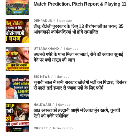
आलंबन गांव की यह योजना सिर्फ एक नया भवन या परिसर तैयार करने की
Match Prediction, Pitch Report & Playing 11
कवायद नहीं है, बल्कि नारी निकेतन में रहने वाली महिलाओं और बच्चों के
प्रति सोच में बदलाव की कोशिश भी है।
DEHRADUN
1 day ago
तीलू रौतेली पुरस्कार के लिए 13 वीरांगनाओं का चयन, 35
अगर यह योजना धरातल पर उतरती है तो संस्थागत जीवन की जगह उन्हें
आंगनबाड़ी कार्यकत्रियां भी होंगे सम्मानित
परिवार जैसा माहौल, बेहतर स्वतंत्रता और सामाजिक वातावरण मिल
सकेगा। इससे बच्चों और महिलाओं के मानसिक और सामाजिक विकास में
भी मदद मिलने की उम्मीद है।
UTTARAKHAND
1 day ago
उफनते गधेरे के पास मिला नवजात!, रोने की आवाज सुनाई
देने पर बची मासूम की जान
BIG NEWS
1 day ago
चुनावी साल में धामी सरकार खोलेगी भर्ती का पिटारा, दिसंबर
से पहले ढाई हजार से ज्यादा पदों के लिए फॉर्म
HALDWANI
1 day ago
आठ अगस्त को हल्द्वानी आएंगे मल्लिकार्जुन खरगे, चुनावी
रैली को करेंगे संबोधित
CRICKET
16 hours ago