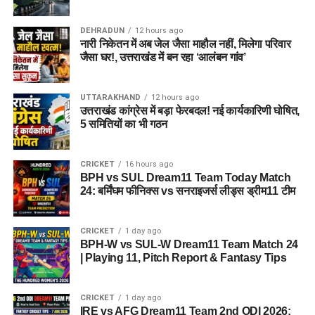
बच्चों को रहने की जगह देना नहीं, बल्कि उन्हें ऐसा वातावरण उपलब्ध कराना
है, जहां वे खुद को सुरक्षित, सम्मानित और परिवार का हिस्सा महसूस कर
DEHRADUN
12 hours ago
सकें।
नारी निकेतन में अब जेल जैसा माहौल नहीं, मिलेगा परिवार
जैसा घर!, उत्तराखंड में बन रहा ‘आलंबन गांव’
5 एकड़ जमीन की हो रही है तलाश
UTTARAKHAND
12 hours ago
आलंबन गांव विकसित करने के लिए करीब 5 एकड़ जमीन की आवश्यकता
उत्तराखंड कांग्रेस में बड़ा फेरबदल! नई कार्यकारिणी घोषित,
बताई गई है। विभाग की पहली प्राथमिकता देहरादून जिले या उसके
5 समितियों का भी गठन
आसपास जमीन तलाशने की थी, लेकिन फिलहाल उपयुक्त जमीन उपलब्ध
नहीं हो पाई है। अब विभाग की ओर से हरिद्वार और आसपास के क्षेत्रों में
CRICKET
16 hours ago
जमीन की तलाश की जा रही है। अधिकारियों को उम्मीद है कि हरिद्वार में
BPH vs SUL Dream11 Team Today Match
इसके लिए उपयुक्त जमीन मिल सकती है।
24: बर्मिंघम फीनिक्स vs सनराइजर्स लीड्स ड्रीम11 टीम
इसके अलावा उत्तरकाशी जिले के चिन्यालीसौड़ में भी एक जमीन को लेकर
CRICKET
1 day ago
संभावनाएं देखी जा रही हैं। विभाग यह जांच कर रहा है कि वहां की जमीन
BPH-W vs SUL-W Dream11 Team Match 24
और परिस्थितियां आलंबन गांव के निर्माण के लिए उपयुक्त हैं या नहीं।
| Playing 11, Pitch Report & Fantasy Tips
महिलाओं और बच्चों को मिलेगा नया जीवन
CRICKET
1 day ago
IRE vs AFG Dream11 Team 2nd ODI 2026: