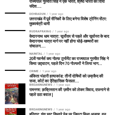
राज्यपाल गुरमीत सिंह ने एक भारत, श्रेष्ठ भारत का दिया
संदेश….
DEHRADUN
1 year ago
उत्तराखंड में पूर्व सैनिकों के लिए बनेगा विशेष ट्रेनिंग सेंटर:
मुख्यमंत्री धामी
RUDRAPRAYAG
1 year ago
केदारनाथ धाम यात्रा: सूर्योदय से पहले और सूर्यास्त के बाद
केदारनाथ यात्रा मार्ग पर नहीं होगा घोड़े-खच्चरों का
संचालन….
NAINITAL
1 year ago
20वें गवर्नर्स कप गोल्फ टूर्नामेंट का राज्यपाल गुरमीत सिंह ने
किया उद्घाटन, पहले दिन 70 गोल्फरों ने लिया भाग…
CRIME
1 year ago
अंकिता भंडारी हत्याकांड: तीनों दोषियों को उम्रकैद की
सजा, कोर्ट का ऐतिहासिक फैसला…
BREAKINGNEWS
1 year ago
रामनगर: क़ब्रिस्तान की ज़मीन को लेकर विवाद, दफनाने से
पहले उठा बवाल |
BREAKINGNEWS
1 year ago
हरिद्वार: गंगा घाट किनारे पेड़ पर लिपटा मिला अजगर, वन