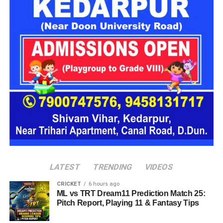
के बजाय परिवार जैसा वातावरण मिल सके।
16 घरों में मिलेगा परिवार जैसा माहौल
प्रस्तावित आलंबन गांव में कॉटेज और छोटे घर विकसित किए जाएंगे। यहां
एक परिवार की तर्ज पर लोगों को रखा जाएगा। योजना के मुताबिक, एक
यूनिट में करीब दो महिलाएं, चार बच्चे और एक किशोरी को शामिल किया
जाएगा। इस तरह उन्हें एक परिवार की तरह साथ रहने का अवसर मिलेगा।
हर यूनिट में अलग किचन जैसी सुविधाएं भी होंगी, ताकि वहां रहने वाली
महिलाओं और बच्चों को रोजमर्रा के जीवन में ज्यादा स्वतंत्रता और जिम्मेदारी
का अनुभव हो सके। प्रस्तावित परिसर में कुल 16 घर विकसित किए
जाएंगे, जिनमें करीब 88 लोगों के रहने की व्यवस्था होगी।
LATEST
TRENDING
VIDEOS
CRICKET
6 hours ago
ML vs TRT Dream11 Prediction Match 25:
Pitch Report, Playing 11 & Fantasy Tips