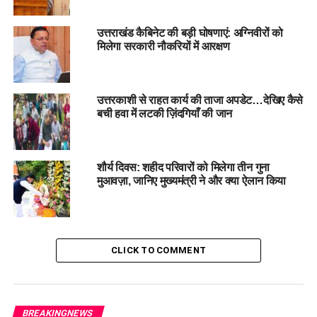
उत्तराखंड कैबिनेट की बड़ी घोषणाएं: अग्निवीरों को
मिलेगा सरकारी नौकरियों में आरक्षण
उत्तरकाशी से राहत कार्य की ताजा अपडेट…देखिए कैसे
बची हवा में लटकी ज़िंदगियाँ की जान
मुख्यमंत्री ने कहा कि प्रधानमंत्री नरेंद्र मोदी के नेतृत्व में भारत 2047
शौर्य दिवस: शहीद परिवारों को मिलेगा तीन गुना
तक विकसित राष्ट्र बनने की ओर अग्रसर है। जब भारत विकसित राष्ट्र
मुआवज़ा, जानिए मुख्यमंत्री ने और क्या ऐलान किया
के रूप में स्थापित होगा, उस समय देश के सभी नागरिकों के अधिकारों में भी
समानता होगी, जिसकी शुरुआत उत्तराखंड से हो गई है। उन्होंने कहा
प्रधानमंत्री जी के मार्गदर्शन में राज्य में यूसीसी लागू हो पाई है। सम्मान
नागरिक संहिता, बाबा साहेब भीमराव आंबेडकर के सपनों को भी साकार
CLICK TO COMMENT
करती है।
BREAKINGNEWS