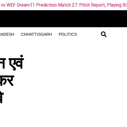
rediction Match 27: Pitch Report, Playing XI & Fantasy Tips
RADESH
CHHATTISGARH
POLITICS
 एवं
ीकर
े