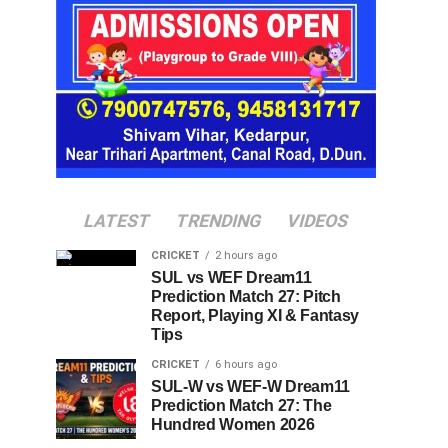
LATEST
TRENDING
VIDEOS
CRICKET
2 hours ago
SUL vs WEF Dream11
Prediction Match 27: Pitch
Report, Playing XI & Fantasy
Tips
CRICKET
6 hours ago
SUL-W vs WEF-W Dream11
Prediction Match 27: The
Hundred Women 2026