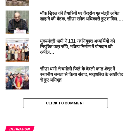
मॉक ड्रिल की तैयारियों पर केंद्रीय गृह मंत्री अमित
शाह ने की बैठक, सीएम समेत अधिकारी हुए शामिल….
मुख्यमंत्री धामी ने 131 नवनियुक्त अभ्यर्थियों को
नियुक्ति पत्र सौंपे, भविष्य निर्माण में योगदान की
अपील…
किरायेदारों और दस्तावेजों का सत्यापन जरूरी
सीएम धामी ने चमोली जिले के देवली बगड़ क्षेत्र में
मुख्यमंत्री ने किरायेदारों का सत्यापन न कराने वालों पर नियमानुसार
स्थानीय जनता से किया संवाद, मातृशक्ति के आशीर्वाद
कार्रवाई करने के निर्देश दिए। इसके अलावा, उन्होंने ठेली, फड़ और झुग्गी-
से हुए अभिभूत
झोपड़ी में रहने वालों का भी सत्यापन करने की बात कही। उन्होंने अपात्र
व्यक्तियों को राशन कार्ड, आधार कार्ड, बिजली के कनेक्शन और आयुष्मान
कार्ड जैसी सुविधाएं देने वालों के खिलाफ सख्त कार्रवाई की बात की।
CLICK TO COMMENT
वनाग्नि प्रबंधन और डेंगू नियंत्रण पर विशेष ध्यान
मुख्यमंत्री ने वनाग्नि की घटनाओं पर कड़ी नजर रखने और इस मामले में
संलिप्त पाए जाने वालों के खिलाफ कठोर कार्रवाई के निर्देश दिए। इसके
DEHRADUN