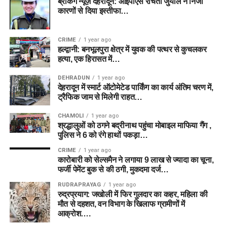
ब्रेकिंग न्यूज़ देहरादून: आईपीएस रचिता जुयाल ने निजी
कारणों से दिया इस्तीफा…
CRIME
1 year ago
हल्द्वानी: बनभूलपुरा क्षेत्र में युवक की पत्थर से कुचलकर
हत्या, एक हिरासत में…
DEHRADUN
1 year ago
देहरादून में स्मार्ट ऑटोमेटेड पार्किंग का कार्य अंतिम चरण में,
ट्रैफिक जाम से मिलेगी राहत…
CHAMOLI
1 year ago
श्रद्धालुओं को ठगने बद्रीनाथ पहुंचा मोबाइल माफिया गैंग ,
पुलिस ने 6 को रंगे हाथों पकड़ा…
CRIME
1 year ago
कारोबारी को सेल्समैन ने लगाया 9 लाख से ज्यादा का चूना,
फर्जी पेमेंट बुक से की ठगी, मुकदमा दर्ज…
RUDRAPRAYAG
1 year ago
रुद्रप्रयाग: जखोली में फिर गुलदार का कहर, महिला की
मौत से दहशत, वन विभाग के खिलाफ ग्रामीणों में
आक्रोश….