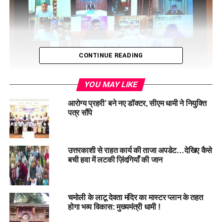
CONTINUE READING
YOU MAY LIKE
मुख्यमंत्री ने कहा कि जिलाधिकारियों को अपने जनपदों में सुरक्षा की
आरोग्य प्रहरी’ बने नए डॉक्टर, सीएम धामी ने नियुक्ति
पत्र सौंपे
नियमित निगरानी करनी चाहिए और किसी भी तरह की चूक पर सख्त
कार्रवाई की जानी चाहिए। उन्होंने यह भी कहा कि चारधाम यात्रा के दौरान
और अन्य महत्वपूर्ण मामलों में फेक न्यूज फैलाने वालों के खिलाफ तत्काल
कार्रवाई की जाए। जिलाधिकारियों को सही जानकारी नियमित रूप से
उत्तरकाशी से राहत कार्य की ताजा अपडेट…देखिए कैसे
बची हवा में लटकी ज़िंदगियाँ की जान
विभिन्न माध्यमों से साझा करने के निर्देश दिए गए।
चमोली के लाटू देवता मंदिर का मास्टर प्लान के तहत
होगा भव्य विकास: मुख्यमंत्री धामी !