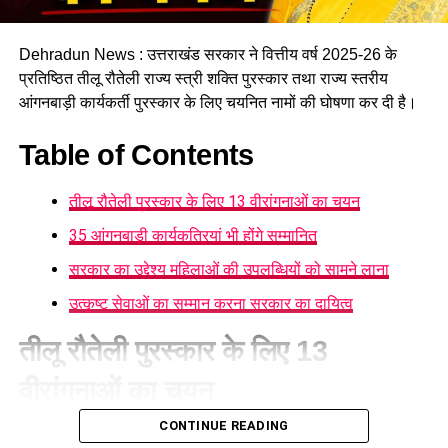
16 घरों में मिलेगा परिवार जैसा माहौल
Dehradun News : उत्तराखंड सरकार ने वित्तीय वर्ष 2025-26 के
प्रस्तावित आलंबन गांव में कॉटेज और छोटे घर विकसित किए जाएंगे। यहां
प्रतिष्ठित तीलू रौतेली राज्य स्त्री शक्ति पुरस्कार तथा राज्य स्तरीय
एक परिवार की तर्ज पर लोगों को रखा जाएगा। योजना के मुताबिक, एक
आंगनबाड़ी कार्यकर्ती पुरस्कार के लिए चयनित नामों की घोषणा कर दी है।
यूनिट में करीब दो महिलाएं, चार बच्चे और एक किशोरी को शामिल किया
जाएगा। इस तरह उन्हें एक परिवार की तरह साथ रहने का अवसर मिलेगा।
Table of Contents
हर यूनिट में अलग किचन जैसी सुविधाएं भी होंगी, ताकि वहां रहने वाली
तीलू रौतेली पुरस्कार के लिए 13 वीरांगनाओं का चयन
महिलाओं और बच्चों को रोजमर्रा के जीवन में ज्यादा स्वतंत्रता और जिम्मेदारी
का अनुभव हो सके। प्रस्तावित परिसर में कुल 16 घर विकसित किए
35 आंगनबाड़ी कार्यकत्रियां भी होंगे सम्मानित
जाएंगे, जिनमें करीब 88 लोगों के रहने की व्यवस्था होगी।
सरकार का उद्देश्य महिलाओं की उपलब्धियों को सामने लाना
उत्कृष्ट सेवाओं का सम्मान करना सरकार का दायित्व
तीलू रौतेली पुरस्कार के लिए 13
वीरांगनाओं का चयन
CONTINUE READING
महिला सशक्तीकरण एवं बाल विकास विभाग
की ओर से जारी सूची के