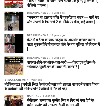
भदोही में खाकी शर्मसार: रिश्वत लेते पकड़े गए पुलिसकर्मी,
वीडियो वायरल |
BREAKINGNEWS
1 year ago
“चकराता के टाइगर फॉल में प्रकृति का कहर — भारी पेड़
और पत्थरों के गिरने से 2 की मौके पर मौत, कई घायल |
BREAKINGNEWS
1 year ago
मेरठ में महिला के साथ सड़क पर अश्लील हरकत करने
वाला युवक वीडियो वायरल होने के बाद पुलिस की गिरफ्त में
|
BREAKINGNEWS
1 year ago
वायरल-होने-का-शौक-पड़ा-भारी-—-देहरादून-पुलिस-ने-
स्टंटबाज़-युवती-पर-की-चालानी-कार्रवाई |
BREAKINGNEWS
1 year ago
ब्रेकिंग न्यूज़ | चमोली जिले के पोखरी ब्लॉक के हापला बाजार में उद्यान विभाग
के कर्मचारी की संदिग्ध परिस्थितियों में मौत हो गई।
NAINITAL
1 year ago
नैनीताल: राज्यपाल गुरमीत सिंह ने किए मां नैना देवी के
दर्शन, प्रदेश की सुख-शांति की कामना की….