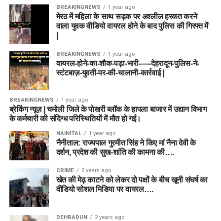
BREAKINGNEWS
1 year ago
मेरठ में महिला के साथ सड़क पर अश्लील हरकत करने
वाला युवक वीडियो वायरल होने के बाद पुलिस की गिरफ्त में
|
BREAKINGNEWS
1 year ago
वायरल-होने-का-शौक-पड़ा-भारी-—-देहरादून-पुलिस-ने-
स्टंटबाज़-युवती-पर-की-चालानी-कार्रवाई |
BREAKINGNEWS
1 year ago
ब्रेकिंग न्यूज़ | चमोली जिले के पोखरी ब्लॉक के हापला बाजार में उद्यान विभाग
के कर्मचारी की संदिग्ध परिस्थितियों में मौत हो गई।
NAINITAL
1 year ago
नैनीताल: राज्यपाल गुरमीत सिंह ने किए मां नैना देवी के
दर्शन, प्रदेश की सुख-शांति की कामना की….
CRIME
2 years ago
खेत की मेढ़ काटने को लेकर दो पक्षों के बीच खूनी संघर्ष का
वीडियो सोशल मिडिया पर वायरल….
DEHRADUN
2 years ago