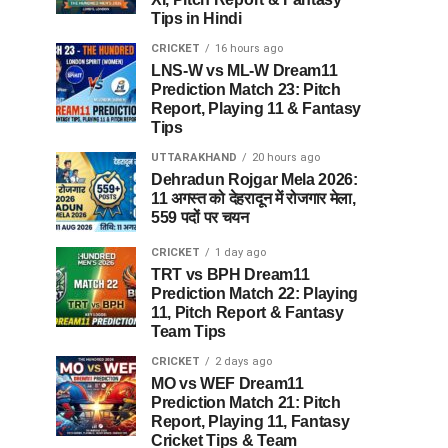
Tips in Hindi
CRICKET
16 hours ago
LNS-W vs ML-W Dream11
Prediction Match 23: Pitch
Report, Playing 11 & Fantasy
Tips
UTTARAKHAND
20 hours ago
Dehradun Rojgar Mela 2026:
11 अगस्त को देहरादून में रोजगार मेला,
559 पदों पर चयन
CRICKET
1 day ago
TRT vs BPH Dream11
Prediction Match 22: Playing
11, Pitch Report & Fantasy
Team Tips
CRICKET
2 days ago
MO vs WEF Dream11
Prediction Match 21: Pitch
Report, Playing 11, Fantasy
Cricket Tips & Team