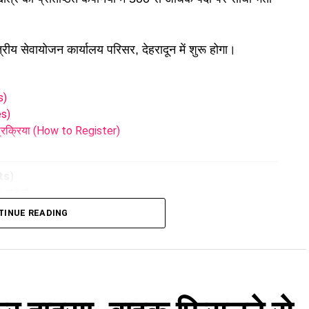
रीय सेवायोजन कार्यालय परिसर, देहरादून में शुरू होगा।
s)
es)
रक्रिया (How to Register)
hts)
 बजे से
TINUE READING
ं)
nies)
भ्यर्थियों का साक्षात्कार लेने आ रही हैं, जिनमें प्रमुख हैं: