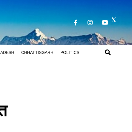
RADESH
CHHATTISGARH
POLITICS
ंत