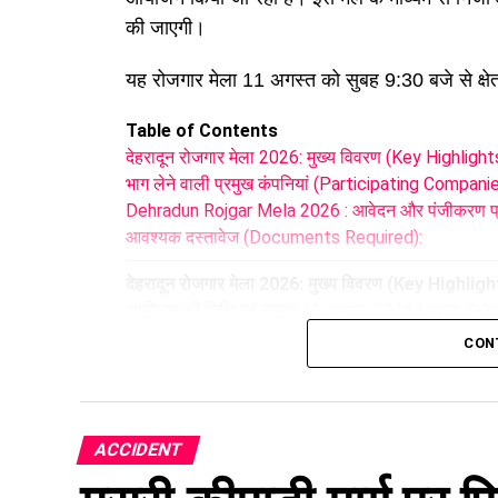
की जाएगी।
यह रोजगार मेला 11 अगस्त को सुबह 9:30 बजे से क्षेत्
Table of Contents
देहरादून रोजगार मेला 2026: मुख्य विवरण (Key Highlight
भाग लेने वाली प्रमुख कंपनियां (Participating Compani
Dehradun Rojgar Mela 2026 : आवेदन और पंजीकरण प्
आवश्यक दस्तावेज (Documents Required):
देहरादून रोजगार मेला 2026: मुख्य विवरण (Key Highlig
आयोजन की तिथि एवं समय:
11 अगस्त, 2026 | प्रातः 9:30
स्थान:
क्षेत्रीय सेवायोजन कार्यालय परिसर, देहरादून
CON
कुल रिक्त पद:
559 पद (आवश्यकतानुसार घट या बढ़ सकते है
पंजीकरण शुरू होने की तिथि:
04 अगस्त, 2026
चयन प्रक्रिया:
सीधा इंटरव्यू (Walk-in Interview)
ACCIDENT
भाग लेने वाली प्रमुख कंपनियां (Participating Compa
इस
रोजगार मेले
में देश एवं प्रदेश की कई नामी कंपनियां अ