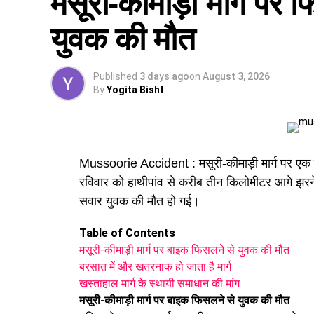
मसूरी-कीमाड़ी मार्ग पर
युवक की मौत
एक्सिस बैंक (Axis Bank)
बारबेक्यू नेशन (Barbeque Nation)
डिक्सॉन (Dixon Technologies)
Published
3 days ago
on
August 3, 2026
उत्कर्ष स्मॉल फाइनेंस बैंक (Utkarsh Small Finance Ban
By
Yogita Bisht
सीएएमपी-108 (CAMP-108)
एनआईटीटी लिमिटेड (NIIT Limited)
परिश्रम रिसोर्स प्राइवेट लिमिटेड
आईपीसीए (IPCA Laboratories)
मोचिको (Mochiko Shoes)
Mussoorie Accident : मसूरी-कीमाड़ी मार्ग पर एक बा
टीआई मेडिकोज (TI Medicos)
रविवार को हाथीपांव से करीब तीन किलोमीटर आगे झरन
आईजोन (iZone)
सवार युवक की मौत हो गई।
Dehradun Rojgar Mela 2026 : आवेदन और पंजीकरण 
Table of Contents
क्षेत्रीय सेवायोजन अधिकारी ममता चौहान नेगी के अनुसा
मसूरी-कीमाड़ी मार्ग पर बाइक फिसलने से युवक की मौत
अगस्त, 2026
से शुरू हो चुका है। इच्छुक अभ्यर्थी साक
बरसात में और खतरनाक हो जाता है मार्ग
पहुंचकर अपना पंजीकरण करा सकते हैं।
खस्ताहाल मार्ग के स्थायी समाधान की मांग
मसूरी-कीमाड़ी मार्ग पर बाइक फिसलने से युवक की मौत
आवश्यक दस्तावेज (Documents Required):