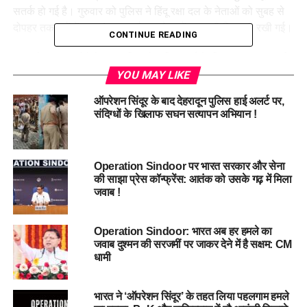
सतर्क हो गई है। गुरुवार को पुलिस ने हिंदू रक्षा दल के नेताओं को सुबह से
दोपहर तक घरों में नजरबंद रखा और उनके घरों पर कड़ी निगरानी रखी गई।
CONTINUE READING
बयान के वायरल होने के बाद पुलिस ने ललित शर्मा के खिलाफ मुकदमा दर्ज
कर लिया है। एसएसपी अजय सिंह ने बताया कि कश्मीरी छात्रों की सुरक्षा
YOU MAY LIKE
बढ़ा दी गई है और अगर कोई व्यक्ति कानून-व्यवस्था बिगाड़ने का प्रयास
ऑपरेशन सिंदूर के बाद देहरादून पुलिस हाई अलर्ट पर,
करेगा तो उसके खिलाफ सख्त कार्रवाई की जाएगी।
संदिग्धों के खिलाफ सघन सत्यापन अभियान !
#ArmyUniformBan #
PahalgamTerrorAttack
#
DehradunPoliceAlert #
KashmiriStudentsSecurity
Operation Sindoor पर भारत सरकार और सेना
#
HinduRakshaDalControversy
की साझा प्रेस कॉन्फ्रेंस: आतंक को उसके गढ़ में मिला
जवाब !
RELATED TOPICS:
ARMY UNIFORM BAN
DEHRADUN POLICE ALERT
HINDU RAKSHA DAL CONTROVERSY
Operation Sindoor: भारत अब हर हमले का
KASHMIRI STUDENTS SECURITY
जवाब दुश्मन की सरजमीं पर जाकर देने में है सक्षम: CM
PAHALGAM TERROR ATTACK
धामी
UP NEXT
शादी समारोह में जा रही कार खाई में गिरी, चालक की मौत, आठ लोग
भारत ने ‘ऑपरेशन सिंदूर’ के तहत लिया पहलगाम हमले
घायल