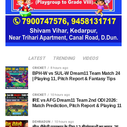
बारबेक्यू नेशन (Barbeque Nation)
डिक्सॉन (Dixon Technologies)
उत्कर्ष स्मॉल फाइनेंस बैंक (Utkarsh Small Finance Bank)
सीएएमपी-108 (CAMP-108)
एनआईटीटी लिमिटेड (NIIT Limited)
परिश्रम रिसोर्स प्राइवेट लिमिटेड
LATEST
TRENDING
VIDEOS
आईपीसीए (IPCA Laboratories)
CRICKET
8 hours ago
BPH-W vs SUL-W Dream11 Team Match 24
मोचिको (Mochiko Shoes)
| Playing 11, Pitch Report & Fantasy Tips
टीआई मेडिकोज (TI Medicos)
आईजोन (iZone)
CRICKET
10 hours ago
IRE vs AFG Dream11 Team 2nd ODI 2026:
Match Prediction, Pitch Report & Playing 11
Dehradun Rojgar Mela 2026 :
आवेदन और पंजीकरण प्रक्रिया (How
DEHRADUN
10 hours ago