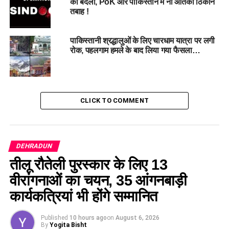
का बदला, PoK और पाकिस्तान में नौ आतंकी ठिकाने
तबाह !
DON'T MISS
हरिद्वार: शहीद विनय नरवाल की अस्थियां गंगा में विसर्जित, हर की
पैड़ी पर आंसुओं का सैलाब…
पाकिस्तानी श्रद्धालुओं के लिए चारधाम यात्रा पर लगी
रोक, पहलगाम हमले के बाद लिया गया फैसला…
CLICK TO COMMENT
DEHRADUN
तीलू रौतेली पुरस्कार के लिए 13
वीरांगनाओं का चयन, 35 आंगनबाड़ी
कार्यकत्रियां भी होंगे सम्मानित
Published
10 hours ago
on
August 6, 2026
By
Yogita Bisht