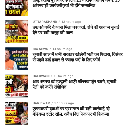
तीलू रौतेली पुरस्कार के लिए 13 वीरांगनाओं का चयन, 35
to Register)
आंगनबाड़ी कार्यकत्रियां भी होंगे सम्मानित
क्षेत्रीय सेवायोजन अधिकारी ममता चौहान नेगी के अनुसार, रोजगार मेले में
UTTARAKHAND
13 hours ago
भाग लेने के लिए अभ्यर्थियों का पंजीकरण
04 अगस्त, 2026
से शुरू हो
उफनते गधेरे के पास मिला नवजात!, रोने की आवाज सुनाई
चुका है। इच्छुक अभ्यर्थी साक्षात्कार में शामिल होने से पहले किसी भी कार्य
देने पर बची मासूम की जान
दिवस में कार्यालय पहुंचकर अपना पंजीकरण करा सकते हैं।
BIG NEWS
14 hours ago
आवश्यक दस्तावेज (Documents
चुनावी साल में धामी सरकार खोलेगी भर्ती का पिटारा, दिसंबर
से पहले ढाई हजार से ज्यादा पदों के लिए फॉर्म
Required):
बायोडाटा / रिज़्यूमे (Resume)
(2-3 प्रतियां)
HALDWANI
16 hours ago
आठ अगस्त को हल्द्वानी आएंगे मल्लिकार्जुन खरगे, चुनावी
मूल शैक्षिक प्रमाण पत्र
एवं उनकी छायाप्रतियां
रैली को करेंगे संबोधित
(Photocopies)
सेवायोजन कार्यालय का पंजीयन कार्ड
HARIDWAR
17 hours ago
एक्सपायरी दवाओं पर प्रशासन की बड़ी कार्रवाई, दो
पासपोर्ट साइज फोटो
मेडिकल स्टोर सील, अवैध क्लिनिक पर भी शिकंजा
वैध पहचान पत्र
(आधार कार्ड / वोटर आईडी आदि)