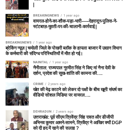
|
BREAKINGNEWS
1 year ago
वायरल-होने-का-शौक-पड़ा-भारी-—-देहरादून-पुलिस-ने-
स्टंटबाज़-युवती-पर-की-चालानी-कार्रवाई |
BREAKINGNEWS
1 year ago
ब्रेकिंग न्यूज़ | चमोली जिले के पोखरी ब्लॉक के हापला बाजार में उद्यान विभाग
के कर्मचारी की संदिग्ध परिस्थितियों में मौत हो गई।
NAINITAL
1 year ago
नैनीताल: राज्यपाल गुरमीत सिंह ने किए मां नैना देवी के
दर्शन, प्रदेश की सुख-शांति की कामना की….
CRIME
2 years ago
खेत की मेढ़ काटने को लेकर दो पक्षों के बीच खूनी संघर्ष का
वीडियो सोशल मिडिया पर वायरल….
DEHRADUN
2 years ago
उत्तराखंड: पूर्व सीएम त्रिवेंद्र सिंह रावत और डीजीपी
अभिनव कुमार आमने-सामने, त्रिवेंद्र ने आखिर क्यों DGP
को दी हद में रहने की सलाह ?