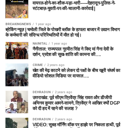
वायरल-होने-का-शौक-पड़ा-भारी-—-देहरादून-पुलिस-ने-
स्टंटबाज़-युवती-पर-की-चालानी-कार्रवाई |
BREAKINGNEWS
1 year ago
ब्रेकिंग न्यूज़ | चमोली जिले के पोखरी ब्लॉक के हापला बाजार में उद्यान विभाग
के कर्मचारी की संदिग्ध परिस्थितियों में मौत हो गई।
NAINITAL
1 year ago
नैनीताल: राज्यपाल गुरमीत सिंह ने किए मां नैना देवी के
दर्शन, प्रदेश की सुख-शांति की कामना की….
CRIME
2 years ago
खेत की मेढ़ काटने को लेकर दो पक्षों के बीच खूनी संघर्ष का
वीडियो सोशल मिडिया पर वायरल….
DEHRADUN
2 years ago
उत्तराखंड: पूर्व सीएम त्रिवेंद्र सिंह रावत और डीजीपी
अभिनव कुमार आमने-सामने, त्रिवेंद्र ने आखिर क्यों DGP
को दी हद में रहने की सलाह ?
DEHRADUN
2 years ago
VIDEO: सुबह मॉर्निंग वॉक पर हाइवे पर निकला हाथी, पूर्व