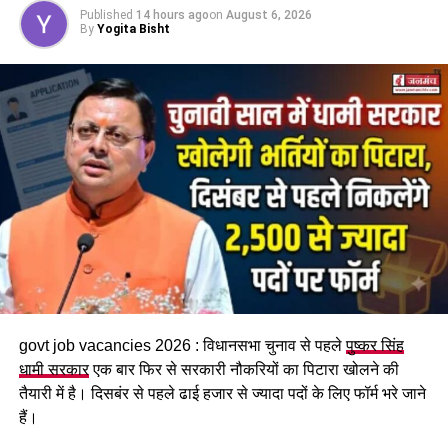
Published
14 hours ago
on
August 6, 2026
सम्मानित
By
Yogita Bisht
महिला सशक्तिकरण एवं बाल विकास
मंत्री रेखा आर्या
ने कहा कि तीलू
रौतेली राज्य स्त्री शक्ति पुरस्कार उत्तराखंड की उन महिलाओं को समर्पित
है जिन्होंने संघर्ष, साहस और समर्पण से समाज में नई पहचान बनाई है।
उन्होंने कहा कि इस वर्ष चयनित महिलाओं ने संस्कृति, खेल, वैज्ञानिक शोध,
पर्यावरण संरक्षण, कृषि, स्वरोजगार, समाजसेवा, महिला सशक्तीकरण और
दिव्यांगजन कल्याण जैसे क्षेत्रों में उल्लेखनीय योगदान दिया है।
govt job vacancies 2026 : विधानसभा चुनाव से पहले
पुष्कर सिंह
धामी सरकार
एक बार फिर से सरकारी नौकरियों का पिटारा खोलने की
तैयारी में है। दिसबंर से पहले ढाई हजार से ज्यादा पदों के लिए फॉर्म भरे जाने
हैं।