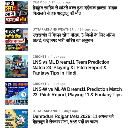
CHAMOLI
17 hours ago
विभाग ने जिले के सभी योग्य एवं इच्छुक युवाओं से अपील की है कि वे समय
हेमकुंड साहिब से लौटते वक्त हुआ दर्दनाक हादसा, बाइक
पर अपना पंजीकरण कराकर इस रोजगार अवसर का लाभ उठाएं।
फिसलने से एक श्रद्धालु की मौत
UTTARAKHAND WEATHER
18 hours ago
उत्तराखंड में बिगड़ा रहेगा मौसम, 3 जिलों के लिए ऑरेंज
अलर्ट, कई जगह भारी बारिश का अनुमान
CRICKET
1 day ago
LNS vs ML Dream11 Team Prediction
Match 23: Playing XI, Pitch Report &
Fantasy Tips in Hindi
CRICKET
1 day ago
LNS-W vs ML-W Dream11 Prediction Match
23: Pitch Report, Playing 11 & Fantasy Tips
UTTARAKHAND
2 days ago
Dehradun Rojgar Mela 2026: 11 अगस्त को
देहरादून में रोजगार मेला, 559 पदों पर चयन