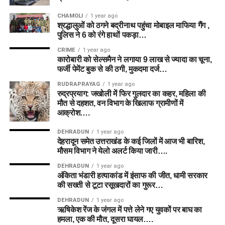
CHAMOLI
1 year ago
श्रद्धालुओं को ठगने बद्रीनाथ पहुंचा मोबाइल माफिया गैंग ,
पुलिस ने 6 को रंगे हाथों पकड़ा…
CRIME
1 year ago
कारोबारी को सेल्समैन ने लगाया 9 लाख से ज्यादा का चूना,
फर्जी पेमेंट बुक से की ठगी, मुकदमा दर्ज…
RUDRAPRAYAG
1 year ago
रुद्रप्रयाग: जखोली में फिर गुलदार का कहर, महिला की
मौत से दहशत, वन विभाग के खिलाफ ग्रामीणों में
आक्रोश….
DEHRADUN
1 year ago
देहरादून समेत उत्तराखंड के कई जिलों में आज भी बारिश,
मौसम विभाग ने येलो अलर्ट किया जारी….
DEHRADUN
1 year ago
अंकिता भंडारी हत्याकांड में इंसाफ की जीत, धामी सरकार
की सख्ती से टूटा रसूखदारों का गुरूर…
DEHRADUN
1 year ago
ऋषिकेश रेंज के जंगल में पत्ते लेने गए युवकों पर बाघ का
हमला, एक की मौत, दूसरा घायल….