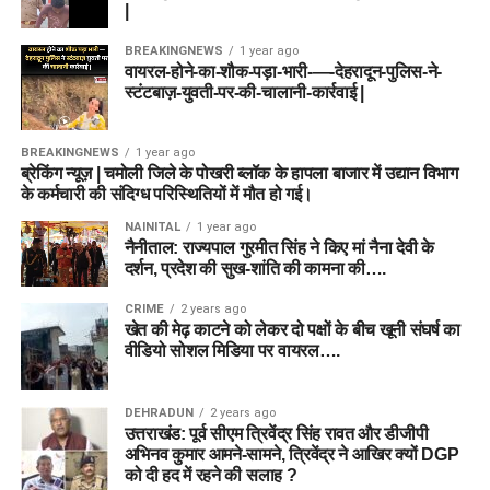
|
BREAKINGNEWS
1 year ago
वायरल-होने-का-शौक-पड़ा-भारी-—-देहरादून-पुलिस-ने-
स्टंटबाज़-युवती-पर-की-चालानी-कार्रवाई |
BREAKINGNEWS
1 year ago
ब्रेकिंग न्यूज़ | चमोली जिले के पोखरी ब्लॉक के हापला बाजार में उद्यान विभाग
के कर्मचारी की संदिग्ध परिस्थितियों में मौत हो गई।
NAINITAL
1 year ago
नैनीताल: राज्यपाल गुरमीत सिंह ने किए मां नैना देवी के
दर्शन, प्रदेश की सुख-शांति की कामना की….
CRIME
2 years ago
खेत की मेढ़ काटने को लेकर दो पक्षों के बीच खूनी संघर्ष का
वीडियो सोशल मिडिया पर वायरल….
DEHRADUN
2 years ago
उत्तराखंड: पूर्व सीएम त्रिवेंद्र सिंह रावत और डीजीपी
अभिनव कुमार आमने-सामने, त्रिवेंद्र ने आखिर क्यों DGP
को दी हद में रहने की सलाह ?