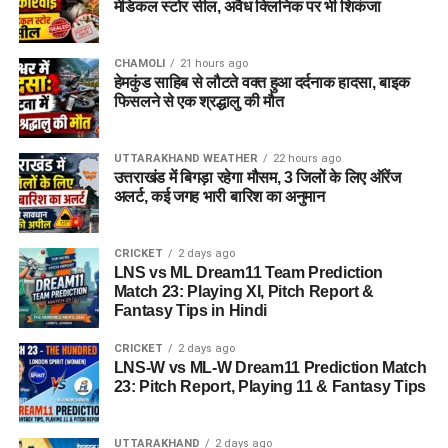
मेडिकल स्टोर सील, अवैध क्लिनिक पर भी शिकंजा
CHAMOLI
21 hours ago
हेमकुंड साहिब से लौटते वक्त हुआ दर्दनाक हादसा, बाइक
इस बीच, प्रदर्शन कर रहे छात्रों की मांगों के बीच आए इस फैसले को लेकर
फिसलने से एक श्रद्धालु की मौत
राजनीतिक प्रतिक्रियाएं भी सामने आने लगी हैं।
कॉकरोच जनता पार्टी
ने
इसे लोकतंत्र की जीत बताते हुए छात्रों के आंदोलन का परिणाम बताया है।
UTTARAKHAND WEATHER
22 hours ago
उत्तराखंड में बिगड़ा रहेगा मौसम, 3 जिलों के लिए ऑरेंज
अलर्ट, कई जगह भारी बारिश का अनुमान
CRICKET
2 days ago
LNS vs ML Dream11 Team Prediction
Match 23: Playing XI, Pitch Report &
Fantasy Tips in Hindi
CRICKET
2 days ago
LNS-W vs ML-W Dream11 Prediction Match
23: Pitch Report, Playing 11 & Fantasy Tips
UTTARAKHAND
2 days ago