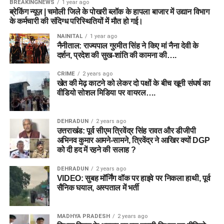
BREAKINGNEWS
1 year ago
ब्रेकिंग न्यूज़ | चमोली जिले के पोखरी ब्लॉक के हापला बाजार में उद्यान विभाग
के कर्मचारी की संदिग्ध परिस्थितियों में मौत हो गई।
NAINITAL
1 year ago
नैनीताल: राज्यपाल गुरमीत सिंह ने किए मां नैना देवी के
दर्शन, प्रदेश की सुख-शांति की कामना की….
CRIME
2 years ago
खेत की मेढ़ काटने को लेकर दो पक्षों के बीच खूनी संघर्ष का
वीडियो सोशल मिडिया पर वायरल….
DEHRADUN
2 years ago
उत्तराखंड: पूर्व सीएम त्रिवेंद्र सिंह रावत और डीजीपी
अभिनव कुमार आमने-सामने, त्रिवेंद्र ने आखिर क्यों DGP
को दी हद में रहने की सलाह ?
DEHRADUN
2 years ago
VIDEO: सुबह मॉर्निंग वॉक पर हाइवे पर निकला हाथी, पूर्व
सैनिक घयाल, अस्पताल में भर्ती
MADHYA PRADESH
2 years ago