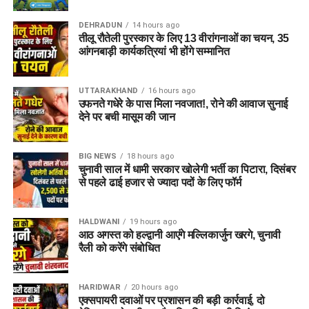
सेवा करने का अवसर मिलने पर आभार भी व्यक्त किया। उन्होंने कहा कि
DEHRADUN
14 hours ago
इस जिम्मेदारी को निभाना उनके लिए सम्मान की बात रही।
तीलू रौतेली पुरस्कार के लिए 13 वीरांगनाओं का चयन, 35
आंगनबाड़ी कार्यकत्रियां भी होंगे सम्मानित
UTTARAKHAND
16 hours ago
उफनते गधेरे के पास मिला नवजात!, रोने की आवाज सुनाई
देने पर बची मासूम की जान
BIG NEWS
18 hours ago
चुनावी साल में धामी सरकार खोलेगी भर्ती का पिटारा, दिसंबर
से पहले ढाई हजार से ज्यादा पदों के लिए फॉर्म
HALDWANI
19 hours ago
आठ अगस्त को हल्द्वानी आएंगे मल्लिकार्जुन खरगे, चुनावी
रैली को करेंगे संबोधित
HARIDWAR
20 hours ago
एक्सपायरी दवाओं पर प्रशासन की बड़ी कार्रवाई, दो