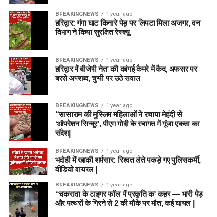
BREAKINGNEWS
1 year ago
हरिद्वार: गंगा घाट किनारे पेड़ पर लिपटा मिला अजगर, वन
विभाग ने किया सुरक्षित रेस्क्यू
BREAKINGNEWS
1 year ago
हरिद्वार में बीजेपी नेता की दबंगई कैमरे में कैद, अफसर पर
बरसे अपशब्द, चुप्पी पर उठे सवाल
BREAKINGNEWS
1 year ago
“सासाराम की मुस्लिम महिलाओं ने रचाया मेहंदी से
‘ऑपरेशन सिन्दूर’, पीएम मोदी के स्वागत में गूंजा एकता का
संदेश|
BREAKINGNEWS
1 year ago
भदोही में खाकी शर्मसार: रिश्वत लेते पकड़े गए पुलिसकर्मी,
वीडियो वायरल |
BREAKINGNEWS
1 year ago
“चकराता के टाइगर फॉल में प्रकृति का कहर — भारी पेड़
और पत्थरों के गिरने से 2 की मौके पर मौत, कई घायल |