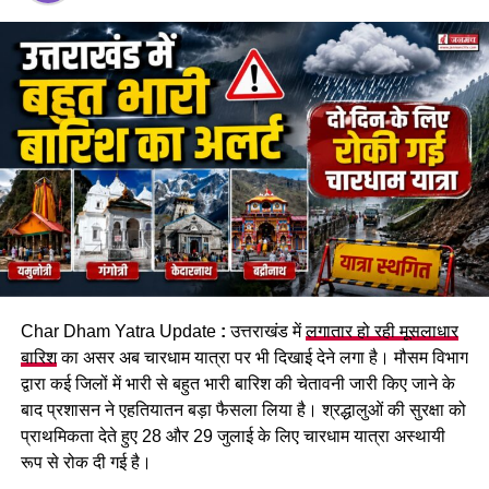
चंडीगढ़ के रहने वाले थे सभी कांवड़िए
एसपी सिटी अभय सिंह के मुताबिक,
कांवड़ यात्रा
को देखते हुए घाटों पर
चेतावनी बोर्ड लगाए गए हैं और SDRF के जवानों की तैनाती भी की गई है।
इसके बावजूद ये कांवड़िए निर्धारित घाट से अलग जाकर नहर में स्नान कर
रहे थे। इसी दौरान चारों गहरे पानी में डूब गए।
सुरक्षित घाटों पर ही स्नान करने की अपील
पुलिस ने शवों को कब्जे में लेकर पोस्टमार्टम की कार्रवाई शुरू कर दी है।
प्रशासन की ओर से श्रद्धालुओं से अपील की जा रही है कि वे निर्धारित और
Char Dham Yatra Update
:
उत्तराखंड में
लगातार हो रही मूसलाधार
सुरक्षित घाटों पर ही स्नान करें और चेतावनी वाले स्थानों पर जाने से बचें।
बारिश
का असर अब चारधाम यात्रा पर भी दिखाई देने लगा है। मौसम विभाग
द्वारा कई जिलों में भारी से बहुत भारी बारिश की चेतावनी जारी किए जाने के
बाद प्रशासन ने एहतियातन बड़ा फैसला लिया है। श्रद्धालुओं की सुरक्षा को
प्राथमिकता देते हुए 28 और 29 जुलाई के लिए चारधाम यात्रा अस्थायी
रूप से रोक दी गई है।