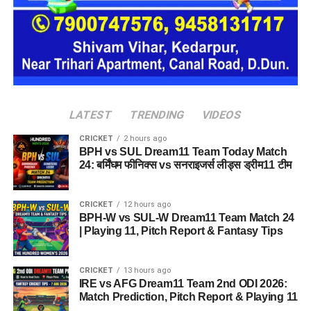
LATEST
TRENDING
VIDEOS
CRICKET
2 hours ago
BPH vs SUL Dream11 Team Today Match
उन्होंने आगे लिखा कि वे देश के युवाओं की भावनाओं, आकांक्षाओं और उनकी
24: बर्मिंघम फीनिक्स vs सनराइजर्स लीड्स ड्रीम11 टीम
उचित अपेक्षाओं का सम्मान करते हैं। उनके अनुसार, भारत के युवाओं के
सपनों को साकार करना सार्वजनिक जीवन में कार्यरत प्रत्येक व्यक्ति की
CRICKET
12 hours ago
नैतिक जिम्मेदारी है।
BPH-W vs SUL-W Dream11 Team Match 24
| Playing 11, Pitch Report & Fantasy Tips
कॉकरोच जनता पार्टी ने इसे बताया
लोकतंत्र की जीत
CRICKET
13 hours ago
IRE vs AFG Dream11 Team 2nd ODI 2026:
Match Prediction, Pitch Report & Playing 11
धर्मेंद्र प्रधान ने अपने कार्यकाल के दौरान प्रधानमंत्री के नेतृत्व में देश की