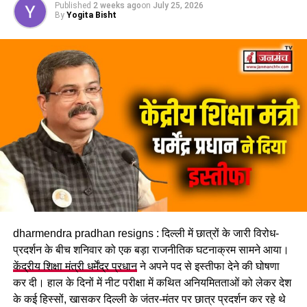
Published
2 weeks ago
on
July 25, 2026
चारधाम यात्रा मार्ग पर विभिन्न स्थानों पर भूस्खलन होने से आवाजाही
By
Yogita Bisht
प्रभावित हुई है। इन्हीं परिस्थितियों को देखते हुए गढ़वाल आयुक्त आनंद
स्वरूप ने 28 और 29 जुलाई को यात्रा स्थगित करने के निर्देश जारी किए
हैं। प्रशासन का कहना है कि मौसम की स्थिति सामान्य होने और मार्ग पूरी
तरह सुरक्षित होने के बाद ही यात्रा दोबारा शुरू करने पर फैसला लिया
जाएगा।
लगातार हो रही बारिश ने बढ़ाई परेशानी
राज्य के कई जिलों में बारिश का प्रभाव लगातार बना हुआ है। मौसम विभाग
के अनुसार उत्तरकाशी, देहरादून, टिहरी, रुद्रप्रयाग, चमोली, ऊधम सिंह
नगर, बागेश्वर, पिथौरागढ़ और नैनीताल में भारी से बहुत भारी वर्षा होने की
संभावना है। इसके अलावा कुछ क्षेत्रों में तेज गर्जना, बिजली गिरने और
अचानक बाढ़ जैसी परिस्थितियां भी बन सकती हैं।
dharmendra pradhan resigns : दिल्ली में छात्रों के जारी विरोध-
प्रदर्शन के बीच शनिवार को एक बड़ा राजनीतिक घटनाक्रम सामने आया।
केंद्रीय शिक्षा मंत्री धर्मेंद्र प्रधान
ने अपने पद से इस्तीफा देने की घोषणा
कर दी। हाल के दिनों में नीट परीक्षा में कथित अनियमितताओं को लेकर देश
के कई हिस्सों, खासकर दिल्ली के जंतर-मंतर पर छात्र प्रदर्शन कर रहे थे