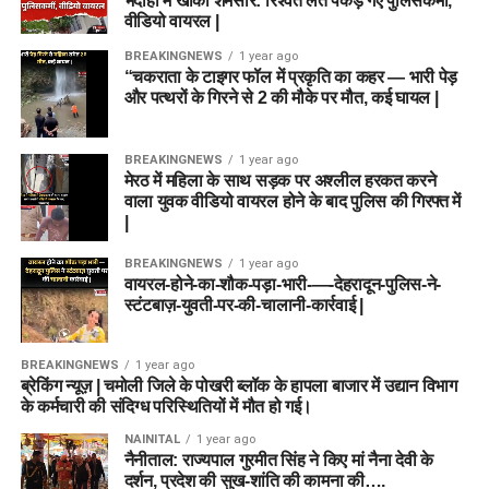
भदोही में खाकी शर्मसार: रिश्वत लेते पकड़े गए पुलिसकर्मी,
वीडियो वायरल |
BREAKINGNEWS
1 year ago
“चकराता के टाइगर फॉल में प्रकृति का कहर — भारी पेड़
और पत्थरों के गिरने से 2 की मौके पर मौत, कई घायल |
BREAKINGNEWS
1 year ago
मेरठ में महिला के साथ सड़क पर अश्लील हरकत करने
वाला युवक वीडियो वायरल होने के बाद पुलिस की गिरफ्त में
|
BREAKINGNEWS
1 year ago
वायरल-होने-का-शौक-पड़ा-भारी-—-देहरादून-पुलिस-ने-
स्टंटबाज़-युवती-पर-की-चालानी-कार्रवाई |
BREAKINGNEWS
1 year ago
ब्रेकिंग न्यूज़ | चमोली जिले के पोखरी ब्लॉक के हापला बाजार में उद्यान विभाग
के कर्मचारी की संदिग्ध परिस्थितियों में मौत हो गई।
NAINITAL
1 year ago
नैनीताल: राज्यपाल गुरमीत सिंह ने किए मां नैना देवी के
दर्शन, प्रदेश की सुख-शांति की कामना की….