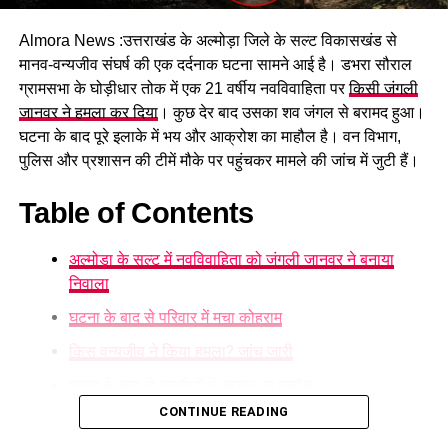
Almora News :उत्तराखंड के अल्मोड़ा जिले के सल्ट विकासखंड से
मानव-वन्यजीव संघर्ष की एक दर्दनाक घटना सामने आई है। डभरा सौराल
ग्रामसभा के घोड़ीधार तोक में एक 21 वर्षीय नवविवाहिता पर
किसी जंगली
जानवर ने हमला कर दिया
। कुछ देर बाद उसका शव जंगल से बरामद हुआ।
घटना के बाद पूरे इलाके में भय और आक्रोश का माहौल है। वन विभाग,
पुलिस और प्रशासन की टीमें मौके पर पहुंचकर मामले की जांच में जुटी हैं।
Table of Contents
अल्मोड़ा के सल्ट में नवविवाहिता को जंगली जानवर ने बनाया
निवाला
घटना के बाद से परिवार में मचा कोहराम
किस वन्यजीव ने किया हमला? जांच जारी
घटना के बाद से ग्रामीणों में दहशत का माहौल
#dehraduncity, #haridwar, #udhamsinghnagar, #nainital,
#uttarkashi, #tihri, #rudrapur, #champawat, #almora,
CONTINUE READING
अल्मोड़ा के सल्ट में नवविवाहिता को जंगली
#chamoli, #rudraprayag, #cmdhami,