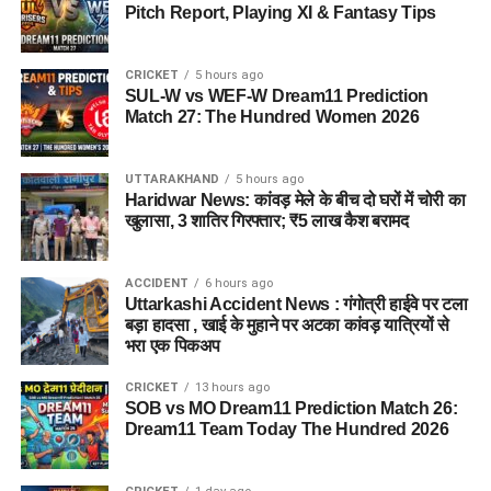
Pitch Report, Playing XI & Fantasy Tips
पुरानी रंजिश की जताई जा रही आशंका
CRICKET
5 hours ago
प्रारंभिक जांच में परिजनों ने पुलिस को दी गई तहरीर में पुरानी रंजिश को
SUL-W vs WEF-W Dream11 Prediction
घटना की संभावित वजह बताया है। स्थानीय लोगों का भी मानना है कि
Match 27: The Hundred Women 2026
आरोपी गांव का ही कोई परिचित व्यक्ति हो सकता है, जिसने इस वारदात को
अंजाम दिया।
UTTARAKHAND
5 hours ago
Haridwar News: कांवड़ मेले के बीच दो घरों में चोरी का
खुलासा, 3 शातिर गिरफ्तार; ₹5 लाख कैश बरामद
ACCIDENT
6 hours ago
Uttarkashi Accident News : गंगोत्री हाईवे पर टला
बड़ा हादसा , खाई के मुहाने पर अटका कांवड़ यात्रियों से
भरा एक पिकअप
CRICKET
13 hours ago
SOB vs MO Dream11 Prediction Match 26:
Dream11 Team Today The Hundred 2026