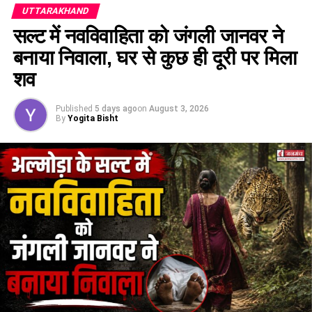
UTTARAKHAND
सल्ट में नवविवाहिता को जंगली जानवर ने
टिहरी
24
बनाया निवाला, घर से कुछ ही दूरी पर मिला
शव
ऊधमसिंहनगर
134
Published
5 days ago
on
August 3, 2026
By
Yogita Bisht
उत्तरकाशी
03