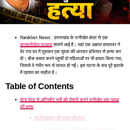
युवक को घर में घुसकर घटना को दिया अंजाम
पुलिस के अनुसार, शुक्रवार देर शाम मजखाली चौकी को सूचना मिली कि
ऐना गांव में एक युवक की हत्या कर दी गई है और दो महिलाएं गंभीर रूप से
Ranikhet News : उत्तराखंड के रानीखेत क्षेत्र से एक
घायल हैं। सूचना मिलते ही पुलिस और फॉरेंसिक टीम मौके पर पहुंची।
सनसनीखेज वारदात
सामने आई है। यहां एक अज्ञात हमलावर ने
घटनास्थल से जरूरी साक्ष्य जुटाए गए और जांच शुरू की गई।
देर रात घर में घुसकर एक युवक की धारदार हथियार से हत्या कर
हादसे में मृतक समेत दो महिलाएं गंभीर रूप से घायल
दी। बीच-बचाव करने पहुंचीं दो महिलाओं पर भी हमला किया गया,
जिससे वे गंभीर रूप से घायल हो गईं। इस घटना के बाद पूरे इलाके
मृतक के फुफेरे भाई नीरज बोरा ने रानीखेत कोतवाली में तहरीर देकर बताया
में दहशत का माहौल है।
कि आरोपी जगत सिंह बोरा ने उसके रिश्तेदार सागर सिंह पर धारदार
हथियार से हमला कर उसकी हत्या कर दी। आरोप है कि आरोपी ने सागर
Table of Contents
की मां जानकी देवी और दादी शोभा देवी पर भी हथौड़े और धारदार हथियार
से जानलेवा हमला किया, जिससे दोनों गंभीर रूप से घायल हो गईं। उनका
सेना मेरठ से अग्निवीर भर्ती की तैयारी करने रानीखेत आए युवक
इलाज अस्पताल में जारी है।
की हत्या
घर में घुसकर की युवक की हत्या
बीच-बचाव के लिए पहुंची दो महिलाएं घायल