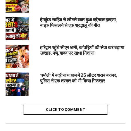
चमोली
01
हेमकुंड साहिब से लौटते वक्त हुआ दर्दनाक हादसा,
बाइक फिसलने से एक श्रद्धालु की मौत
चंपावत
03
हरिद्वार पहुंचे सीएम धामी, कांवड़ियों की सेवा कर बढ़ाया
उत्साह, पप्पू यादव पर साधा निशाना
देहरादून
95
गढ़वाल
34
चमोली में बद्रीनाथ धाम में 25 लीटर शराब बरामद,
पुलिस ने एक तस्कर को भी किया गिरफ्तार
हरिद्वार
251
CLICK TO COMMENT
नैनीताल
37
रुद्रप्रयाग
03