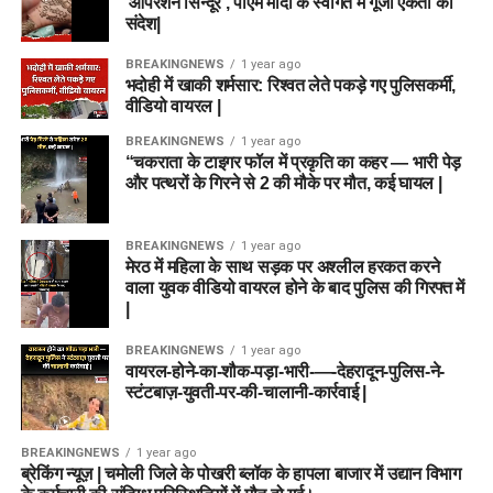
‘ऑपरेशन सिन्दूर’, पीएम मोदी के स्वागत में गूंजा एकता का
संदेश|
BREAKINGNEWS
1 year ago
भदोही में खाकी शर्मसार: रिश्वत लेते पकड़े गए पुलिसकर्मी,
वीडियो वायरल |
BREAKINGNEWS
1 year ago
“चकराता के टाइगर फॉल में प्रकृति का कहर — भारी पेड़
और पत्थरों के गिरने से 2 की मौके पर मौत, कई घायल |
BREAKINGNEWS
1 year ago
मेरठ में महिला के साथ सड़क पर अश्लील हरकत करने
वाला युवक वीडियो वायरल होने के बाद पुलिस की गिरफ्त में
|
BREAKINGNEWS
1 year ago
वायरल-होने-का-शौक-पड़ा-भारी-—-देहरादून-पुलिस-ने-
स्टंटबाज़-युवती-पर-की-चालानी-कार्रवाई |
BREAKINGNEWS
1 year ago
ब्रेकिंग न्यूज़ | चमोली जिले के पोखरी ब्लॉक के हापला बाजार में उद्यान विभाग