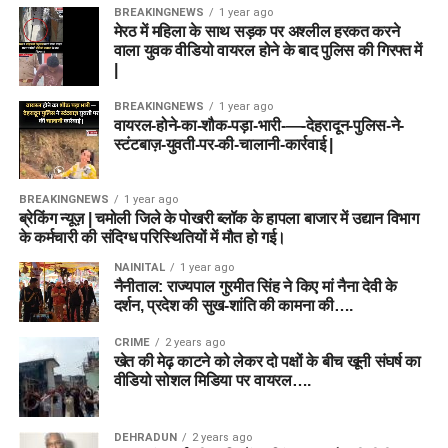
BREAKINGNEWS
1 year ago
मेरठ में महिला के साथ सड़क पर अश्लील हरकत करने
वाला युवक वीडियो वायरल होने के बाद पुलिस की गिरफ्त में
|
BREAKINGNEWS
1 year ago
वायरल-होने-का-शौक-पड़ा-भारी-—-देहरादून-पुलिस-ने-
स्टंटबाज़-युवती-पर-की-चालानी-कार्रवाई |
BREAKINGNEWS
1 year ago
ब्रेकिंग न्यूज़ | चमोली जिले के पोखरी ब्लॉक के हापला बाजार में उद्यान विभाग
के कर्मचारी की संदिग्ध परिस्थितियों में मौत हो गई।
NAINITAL
1 year ago
नैनीताल: राज्यपाल गुरमीत सिंह ने किए मां नैना देवी के
दर्शन, प्रदेश की सुख-शांति की कामना की….
CRIME
2 years ago
खेत की मेढ़ काटने को लेकर दो पक्षों के बीच खूनी संघर्ष का
वीडियो सोशल मिडिया पर वायरल….
DEHRADUN
2 years ago