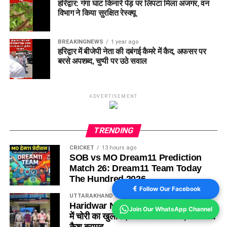
हरिद्वार: गंगा घाट किनारे पेड़ पर लिपटा मिला अजगर, वन
विभाग ने किया सुरक्षित रेस्क्यू
BREAKINGNEWS
1 year ago
हरिद्वार में बीजेपी नेता की दबंगई कैमरे में कैद, अफसर पर
बरसे अपशब्द, चुप्पी पर उठे सवाल
ADVERTISEMENT
TRENDING
CRICKET
13 hours ago
SOB vs MO Dream11 Prediction
Match 26: Dream11 Team Today
The Hundred 2026
Follow Our Facebook
UTTARAKHAND
5 hours ago
Haridwar News: कांवड़ मेले के बीच दो घरों
Join Our WhatsApp Channel
में चोरी का खुलासा, 3 शातिर गिरफ्तार; ₹5 लाख
कैश बरामद