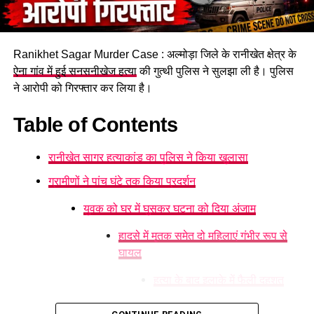
और प्रशासन की टीमें मौके पर पहुंचीं और घटनास्थल का निरीक्षण कर जांच
शुरू कर दी।
Ranikhet Sagar Murder Case : अल्मोड़ा जिले के रानीखेत क्षेत्र के
ऐना गांव में हुई सनसनीखेज हत्या
की गुत्थी पुलिस ने सुलझा ली है। पुलिस
ने आरोपी को गिरफ्तार कर लिया है।
Table of Contents
रानीखेत सागर हत्याकांड का पुलिस ने किया खुलासा
ग्रामीणों ने पांच घंटे तक किया प्रदर्शन
युवक को घर में घुसकर घटना को दिया अंजाम
हादसे में मृतक समेत दो महिलाएं गंभीर रूप से
घायल
हत्या के बाद इलाके में फैली दहशत
पुरानी रंजिश बनी हत्या की