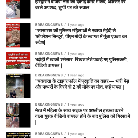
हरिद्वार में बीजेपी नेता की दबंगई कैमरे में कैद, अफसर पर
बरसे अपशब्द, चुप्पी पर उठे सवाल
BREAKINGNEWS
1 year ago
“सासाराम की मुस्लिम महिलाओं ने रचाया मेहंदी से
‘ऑपरेशन सिन्दूर’, पीएम मोदी के स्वागत में गूंजा एकता का
संदेश|
BREAKINGNEWS
1 year ago
भदोही में खाकी शर्मसार: रिश्वत लेते पकड़े गए पुलिसकर्मी,
वीडियो वायरल |
BREAKINGNEWS
1 year ago
“चकराता के टाइगर फॉल में प्रकृति का कहर — भारी पेड़
और पत्थरों के गिरने से 2 की मौके पर मौत, कई घायल |
BREAKINGNEWS
1 year ago
मेरठ में महिला के साथ सड़क पर अश्लील हरकत करने
वाला युवक वीडियो वायरल होने के बाद पुलिस की गिरफ्त में
|
BREAKINGNEWS
1 year ago