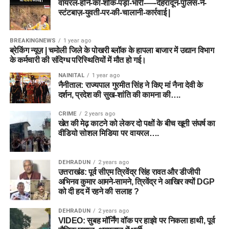
वायरल-होने-का-शौक-पड़ा-भारी-—-देहरादून-पुलिस-ने-
स्टंटबाज़-युवती-पर-की-चालानी-कार्रवाई |
BREAKINGNEWS
1 year ago
ब्रेकिंग न्यूज़ | चमोली जिले के पोखरी ब्लॉक के हापला बाजार में उद्यान विभाग
के कर्मचारी की संदिग्ध परिस्थितियों में मौत हो गई।
NAINITAL
1 year ago
नैनीताल: राज्यपाल गुरमीत सिंह ने किए मां नैना देवी के
दर्शन, प्रदेश की सुख-शांति की कामना की….
CRIME
2 years ago
खेत की मेढ़ काटने को लेकर दो पक्षों के बीच खूनी संघर्ष का
वीडियो सोशल मिडिया पर वायरल….
DEHRADUN
2 years ago
उत्तराखंड: पूर्व सीएम त्रिवेंद्र सिंह रावत और डीजीपी
अभिनव कुमार आमने-सामने, त्रिवेंद्र ने आखिर क्यों DGP
को दी हद में रहने की सलाह ?
DEHRADUN
2 years ago
VIDEO: सुबह मॉर्निंग वॉक पर हाइवे पर निकला हाथी, पूर्व