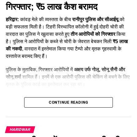
गिरफ्तार; ₹5 लाख कैश बरामद
प्रतिबंधित स्थानों पर स्नान से लगातार हो
रहे हादसे
हरिद्वार:
कांवड़ मेले की व्यस्तता के बीच
रानीपुर पुलिस और सीआईयू
को
बड़ी सफलता मिली है। टिहरी विस्थापित कॉलोनी में हुई दोहरी चोरी की
कांवड़ मेले को देखते हुए हरकी पैड़ी और आसपास के घाटों पर प्रशासन ने
वारदात का पुलिस ने खुलासा करते हुए
तीन आरोपियों को गिरफ्तार
किया
सुरक्षा के व्यापक इंतजाम किए हैं। श्रद्धालुओं और कांवड़ियों से लगातार
है। पुलिस ने आरोपियों के कब्जे से चोरी के जेवरात बेचकर मिली
₹5 लाख
अपील की जा रही है कि वे निर्धारित और सुरक्षित घाटों पर ही स्नान करें।
की नकदी
, वारदात में इस्तेमाल किया गया टैम्पो और मृतक गृहस्वामी के
इसके साथ ही तेज बहाव वाले क्षेत्रों और प्रतिबंधित स्थानों पर जाने से
दस्तावेज बरामद किए हैं।
बचने के निर्देश भी दिए जा रहे हैं।
पुलिस के मुताबिक, गिरफ्तार आरोपियों में
अक्षय उर्फ गोलू, सोनू सैनी और
इसके बावजूद कई श्रद्धालु सुरक्षा के लिए लगाई गई रेलिंग को पार कर नदी
सोनू शर्मा
शामिल हैं। इनमें से एक आरोपी पुलिस की चेकिंग से बचने के लिए
के ऐसे हिस्सों में पहुंच जाते हैं, जहां पानी की गहराई और बहाव का अंदाजा
मृतक के पुलिस कार्ड का इस्तेमाल कर रहा था।
लगाना मुश्किल होता है। ऐसे स्थानों पर जरा सी लापरवाही जानलेवा साबित
हो सकती है।
Table of Contents
CONTINUE READING
Haridwar News: 3 शातिर चोर गिरफ्तार; ₹5 लाख कैश बरामद
29 जुलाई की रात हुई थी चोरी
HARIDWAR
CCTV फुटेज से पुलिस को मिला सुराग