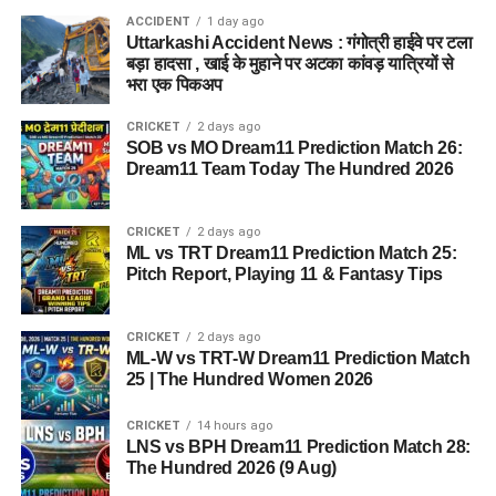
ACCIDENT
1 day ago
Uttarkashi Accident News : गंगोत्री हाईवे पर टला
बड़ा हादसा , खाई के मुहाने पर अटका कांवड़ यात्रियों से
भरा एक पिकअप
CRICKET
2 days ago
SOB vs MO Dream11 Prediction Match 26:
Dream11 Team Today The Hundred 2026
CRICKET
2 days ago
ML vs TRT Dream11 Prediction Match 25:
Pitch Report, Playing 11 & Fantasy Tips
CRICKET
2 days ago
ML-W vs TRT-W Dream11 Prediction Match
25 | The Hundred Women 2026
CRICKET
14 hours ago
LNS vs BPH Dream11 Prediction Match 28:
The Hundred 2026 (9 Aug)