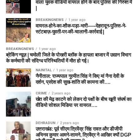
वाला युवक वीडियो वायरल होने के बाद पुलिस की गिरफ्त में
|
BREAKINGNEWS
1 year ago
वायरल-होने-का-शौक-पड़ा-भारी-—-देहरादून-पुलिस-ने-
स्टंटबाज़-युवती-पर-की-चालानी-कार्रवाई |
BREAKINGNEWS
1 year ago
ब्रेकिंग न्यूज़ | चमोली जिले के पोखरी ब्लॉक के हापला बाजार में उद्यान विभाग
के कर्मचारी की संदिग्ध परिस्थितियों में मौत हो गई।
NAINITAL
1 year ago
नैनीताल: राज्यपाल गुरमीत सिंह ने किए मां नैना देवी के
दर्शन, प्रदेश की सुख-शांति की कामना की….
CRIME
2 years ago
खेत की मेढ़ काटने को लेकर दो पक्षों के बीच खूनी संघर्ष का
वीडियो सोशल मिडिया पर वायरल….
DEHRADUN
2 years ago
उत्तराखंड: पूर्व सीएम त्रिवेंद्र सिंह रावत और डीजीपी
अभिनव कुमार आमने-सामने, त्रिवेंद्र ने आखिर क्यों DGP