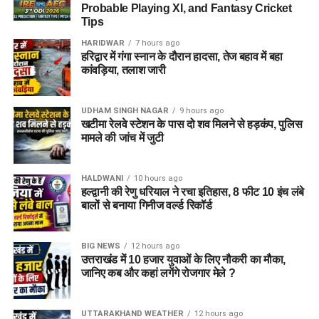
अन्य पहचान संबंधी दस्तावेज
Probable Playing XI, and Fantasy Cricket
Tips
तीनों आरोपियों का आपराधिक इतिहास
HARIDWAR
7 hours ago
हरिद्वार में गंगा स्नान के दौरान हादसा, तेज बहाव में बहा
पुलिस के मुताबिक, गिरफ्तार किए गए तीनों आरोपी शातिर किस्म के अपराधी
कांवड़िया, तलाश जारी
हैं। उनके खिलाफ
बिजनौर, कोटद्वार और हरिद्वार
के अलग-अलग थानों में
चोरी, नकबजनी और अवैध हथियार रखने से संबंधित कई मुकदमे दर्ज हैं।
UDHAM SINGH NAGAR
9 hours ago
खटीमा रेलवे स्टेशन के पास दो शव मिलने से हड़कंप, पुलिस
गिरफ्तार आरोपियों के नाम
मामले की जांच में जुटी
अक्षय उर्फ गोलू
— निवासी बिजनौर, उत्तर प्रदेश
HALDWANI
10 hours ago
हल्द्वानी की रेणु धरियाल ने रचा इतिहास, 8 फीट 10 इंच लंबे
सोनू सैनी
— निवासी बिजनौर, उत्तर प्रदेश
बालों से बनाया गिनीज वर्ल्ड रिकॉर्ड
सोनू शर्मा
— निवासी मुरादाबाद, उत्तर प्रदेश
कांवड़ मेले के बीच पुलिस की कार्रवाई
BIG NEWS
12 hours ago
उत्तराखंड में 10 हजार युवाओं के लिए नौकरी का मौका,
जानिए कब और कहां लगेंगे रोजगार मेले ?
कांवड़ मेले के दौरान हरिद्वार में भारी भीड़ और सुरक्षा व्यवस्था के बीच चोरी
की इस वारदात का खुलासा पुलिस के लिए अहम माना जा रहा है। CCTV
UTTARAKHAND WEATHER
12 hours ago
फुटेज और मुखबिर की सूचना के आधार पर पुलिस टीम ने पहले टैम्पो चालक