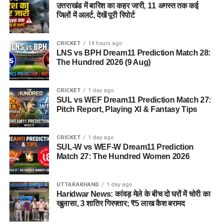
उत्तराखंड में बारिश का कहर जारी, 11 अगस्त तक कई
को पकड़ा और फिर उसकी निशानदेही पर उसके दोनों साथियों तक पहुंची।
जिलों में अलर्ट, देखें पूरी रिपोर्ट
पुलिस का कहना है कि आरोपियों से पूछताछ के आधार पर मामले में आगे की
कार्रवाई की जा रही है। साथ ही उनके आपराधिक इतिहास और अन्य
CRICKET
14 hours ago
LNS vs BPH Dream11 Prediction Match 28:
संभावित वारदातों के संबंध में भी जानकारी जुटाई जा रही है।
The Hundred 2026 (9 Aug)
CRICKET
1 day ago
SUL vs WEF Dream11 Prediction Match 27:
Pitch Report, Playing XI & Fantasy Tips
CRICKET
1 day ago
SUL-W vs WEF-W Dream11 Prediction
Match 27: The Hundred Women 2026
UTTARAKHAND
1 day ago
Haridwar News: कांवड़ मेले के बीच दो घरों में चोरी का
खुलासा, 3 शातिर गिरफ्तार; ₹5 लाख कैश बरामद