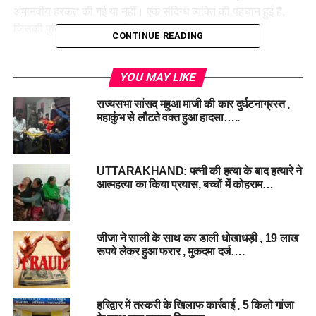
अमानवीय हरकत की गई या नहीं। एक संदिग्ध व्यक्ति की पहचान हुई है,
जिसकी पुलिस तलाश कर रही है।
CONTINUE READING
एसएसपी प्रमेंद्र सिंह डोबाल ने मामले को गंभीरता से लेते हुए पुलिस टीम
को निर्देश दिए हैं कि घटना का जल्द से जल्द खुलासा किया जाए और दोषी
YOU MAY LIKE
को पकड़कर सख्त कार्रवाई की जाए।
राज्यसभा सांसद महुआ माजी की कार दुर्घटनाग्रस्त ,
महाकुंभ से लौटते वक्त हुआ हादसा…..
#HaridwarCrime #
ChildMurder #
MissingGirl
#
TunnelIncident #
PoliceInvestigation
UTTARAKHAND: पत्नी की हत्या के बाद हत्यारे ने
RELATED TOPICS:
CHILDMURDER
HARIDWARCRIME
आत्महत्या का किया प्रयास, बच्चों में कोहराम…
MISSINGGIRL
POLICEINVESTIGATION
TUNNELINCIDENT
UP NEXT
पिथौरागढ़ में विदेशी पर्यटकों की निगरानी के निर्देश, फॉर्म-सी भरना
जीजा ने साली के साथ कर डाली धोखाधड़ी , 19 लाख
अनिवार्य…
रूपये लेकर हुआ फरार , मुकदमा दर्ज….
DON'T MISS
रुद्रनाथ भगवान की उत्सव डोली विधिविधान के साथ गोपीनाथ मंदिर
से हुई रवाना, 18 मई को खुलेंगे कपाट…
हरिद्वार में तस्करी के खिलाफ कार्रवाई , 5 किलो गांजा