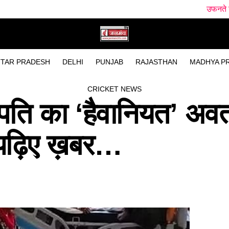
उफनते गधेरे के पास मिला 
TAR PRADESH
DELHI
PUNJAB
RAJASTHAN
MADHYA P
CRICKET NEWS
पति का ‘हैवानियत’ अवत
ए पढ़िए ख़बर…