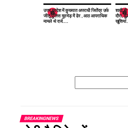
उत्तर प्रदेश में कुख्यात अपराधी जितेंद्र उर्फ
शादी से 
जीतू पुलिस मुठभेड़ में ढेर , आठ आपराधिक
दौरा, दु
मामले थे दर्ज….
खुशिया
BREAKINGNEWS