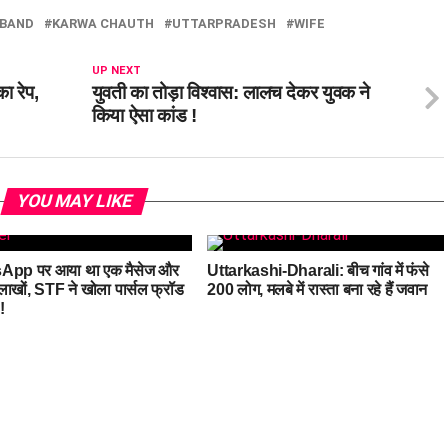
BAND
KARWA CHAUTH
UTTARPRADESH
WIFE
UP NEXT
ा रेप,
युवती का तोड़ा विश्वास: लालच देकर युवक ने
किया ऐसा कांड !
YOU MAY LIKE
App पर आया था एक मैसेज और
Uttarkashi-Dharali: बीच गांव में फंसे
लाखों, STF ने खोला पार्सल फ्रॉड
200 लोग, मलबे में रास्ता बना रहे हैं जवान
!