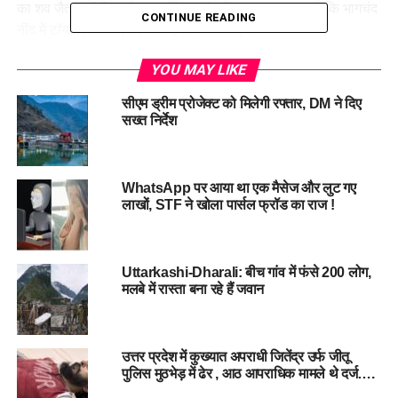
का शव जैतपुर में मिला है। प्रारंभिक जांच में यह माना जा रहा है कि भागचंद
CONTINUE READING
नींद में टॉयलेट के लिए उठे और ट्रेन से गिर गए।
पुलिस ने बताया कि जैतपुर स्टेशन के पास करीब 200 गज की दूरी पर ट्रैक
YOU MAY LIKE
के किनारे भागचंद का शव मिला। उसकी पहचान मोबाइल और आधार कार्ड
सीएम ड्रीम प्रोजेक्ट को मिलेगी रफ्तार, DM ने दिए
से हुई। मृतक के हाथ में कंगन बंधा था, जो उसकी नई शादी का प्रतीक
सख्त निर्देश
था। थानाध्यक्ष जैतपुर की सूचना पर परिजन मोर्चरी पहुंचे, और पोस्टमार्टम
के बाद शव उन्हें सौंप दिया गया।
WhatsApp पर आया था एक मैसेज और लुट गए
फेरे लेने के 24 घंटे बाद उजड़ा सुहाग
लाखों, STF ने खोला पार्सल फ्रॉड का राज !
इस हादसे ने दुल्हन रूसी का सुहाग उजाड़ दिया। पति की मौत की जानकारी
अभी तक उसे नहीं दी गई है। रामेश्वर ने कहा, “भागचंद सूरजाराम के चार
Uttarkashi-Dharali: बीच गांव में फंसे 200 लोग,
बेटों में दूसरे नंबर का था। हम घर पर क्या बताएंगे? कैसे मुंह दिखाएंगे?
मलबे में रास्ता बना रहे हैं जवान
दुल्हन की दुनिया उजड़ गई है, उसे कैसे समझाएंगे ?
उत्तर प्रदेश में कुख्यात अपराधी जितेंद्र उर्फ जीतू
पुलिस मुठभेड़ में ढेर , आठ आपराधिक मामले थे दर्ज….