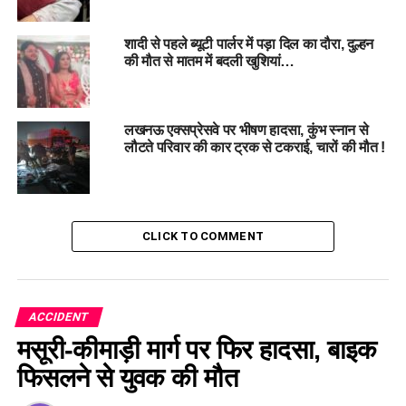
शादी से पहले ब्यूटी पार्लर में पड़ा दिल का दौरा, दुल्हन
#SuspensefulWedding, #
TragicAccident,
की मौत से मातम में बदली खुशियां…
#
GroomDeath, #
Newlywed Bride, #
Heartbreaking
#Incident, #agra, #uttarpradesh
लखनऊ एक्सप्रेसवे पर भीषण हादसा, कुंभ स्नान से
लौटते परिवार की कार ट्रक से टकराई, चारों की मौत !
RELATED TOPICS:
AGRA
GROOM'S DEATH
HEARTBREAKING INCIDENT
NEWLYWED BRIDE
SUSPENSEFULWEDDING
TRAGICACCIDENT
UTTARPRADESH
UP NEXT
CLICK TO COMMENT
पीड़ित महिला का आरोप: पूर्व सपा नेता ने दी जान से मारने की धमकी,
जानिए वजह…
DON'T MISS
उत्तराखंड: स्कूली बच्चों से भरी टैक्सी दुर्घटनाग्रस्त, कई घायल…
ACCIDENT
मसूरी-कीमाड़ी मार्ग पर फिर हादसा, बाइक
फिसलने से युवक की मौत