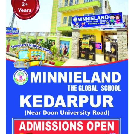
अचानक अनियंत्रित होकर गहरी खाई में जा गिरा। हादसे की सूचना मिलते
ही प्रशासन ने तत्काल राहत एवं बचाव अभियान शुरू कराया।
दर्दनाक हादसे में दो लोगों की मौके पर ही मौत
मिली जानकारी के अनुसार, जिला आपातकालीन परिचालन केंद्र को रात
करीब 8:43 बजे दुर्घटना की सूचना प्राप्त हुई। बताया गया कि वाहन संख्या
UK13CA0826 तरसाली के समीप संतुलन खो बैठा और सैकड़ों फीट
गहरी खाई में जा गिरा।
सूचना मिलते ही एसडीआरएफ, एनडीआरएफ, स्थानीय पुलिस और 108
एम्बुलेंस की संयुक्त टीम मौके पर पहुंची। दुर्गम इलाके में कई घंटों तक चले
रेस्क्यू ऑपरेशन के दौरान राहत दल ने खाई में गिरे डंपर तक पहुंचकर दोनों
लोगों को बाहर निकालने का प्रयास किया।