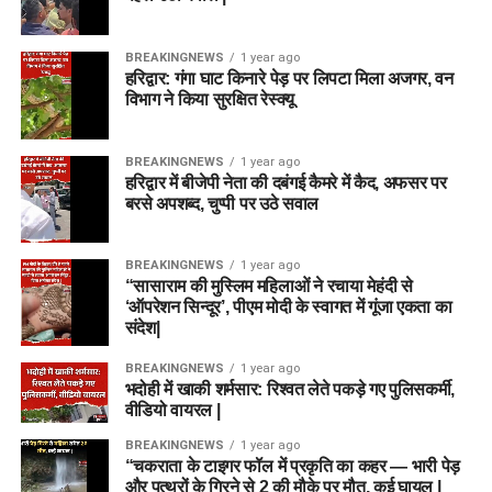
BREAKINGNEWS
1 year ago
हरिद्वार: गंगा घाट किनारे पेड़ पर लिपटा मिला अजगर, वन
विभाग ने किया सुरक्षित रेस्क्यू
BREAKINGNEWS
1 year ago
हरिद्वार में बीजेपी नेता की दबंगई कैमरे में कैद, अफसर पर
बरसे अपशब्द, चुप्पी पर उठे सवाल
BREAKINGNEWS
1 year ago
“सासाराम की मुस्लिम महिलाओं ने रचाया मेहंदी से
‘ऑपरेशन सिन्दूर’, पीएम मोदी के स्वागत में गूंजा एकता का
संदेश|
BREAKINGNEWS
1 year ago
भदोही में खाकी शर्मसार: रिश्वत लेते पकड़े गए पुलिसकर्मी,
वीडियो वायरल |
BREAKINGNEWS
1 year ago
“चकराता के टाइगर फॉल में प्रकृति का कहर — भारी पेड़
और पत्थरों के गिरने से 2 की मौके पर मौत, कई घायल |