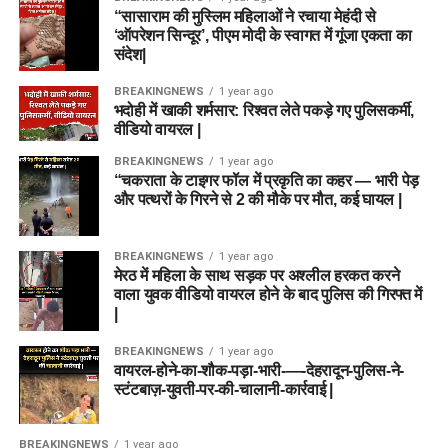
“सासाराम की मुस्लिम महिलाओं ने रचाया मेहंदी से
‘ऑपरेशन सिन्दूर’, पीएम मोदी के स्वागत में गूंजा एकता का
संदेश|
BREAKINGNEWS
1 year ago
भदोही में खाकी शर्मसार: रिश्वत लेते पकड़े गए पुलिसकर्मी,
वीडियो वायरल |
BREAKINGNEWS
1 year ago
“चकराता के टाइगर फॉल में प्रकृति का कहर — भारी पेड़
और पत्थरों के गिरने से 2 की मौके पर मौत, कई घायल |
BREAKINGNEWS
1 year ago
मेरठ में महिला के साथ सड़क पर अश्लील हरकत करने
वाला युवक वीडियो वायरल होने के बाद पुलिस की गिरफ्त में
|
BREAKINGNEWS
1 year ago
वायरल-होने-का-शौक-पड़ा-भारी-—-देहरादून-पुलिस-ने-
स्टंटबाज़-युवती-पर-की-चालानी-कार्रवाई |
BREAKINGNEWS
1 year ago