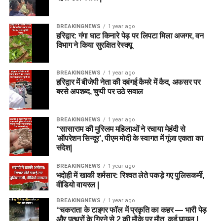
BREAKINGNEWS
1 year ago
हरिद्वार: गंगा घाट किनारे पेड़ पर लिपटा मिला अजगर, वन
विभाग ने किया सुरक्षित रेस्क्यू
BREAKINGNEWS
1 year ago
हरिद्वार में बीजेपी नेता की दबंगई कैमरे में कैद, अफसर पर
बरसे अपशब्द, चुप्पी पर उठे सवाल
BREAKINGNEWS
1 year ago
“सासाराम की मुस्लिम महिलाओं ने रचाया मेहंदी से
‘ऑपरेशन सिन्दूर’, पीएम मोदी के स्वागत में गूंजा एकता का
संदेश|
BREAKINGNEWS
1 year ago
भदोही में खाकी शर्मसार: रिश्वत लेते पकड़े गए पुलिसकर्मी,
वीडियो वायरल |
BREAKINGNEWS
1 year ago
“चकराता के टाइगर फॉल में प्रकृति का कहर — भारी पेड़
और पत्थरों के गिरने से 2 की मौके पर मौत, कई घायल |