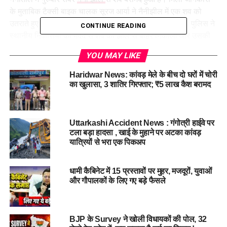
के मुताबिक टैक्सी बाइक चालक सूरज आर्या ने नैनीझील में एक शव को
उतराते हुए देखा। उन्होंने इसकी सूचना मल्लीताल पुलिस को दी। पुलिस ने
CONTINUE READING
स्थानीय निवासियों की मदद से शव को झील से बाहर निकाला और उसकी
तलाश ली।
YOU MAY LIKE
Haridwar News: कांवड़ मेले के बीच दो घरों में चोरी
का खुलासा, 3 शातिर गिरफ्तार; ₹5 लाख कैश बरामद
Uttarkashi Accident News : गंगोत्री हाईवे पर
टला बड़ा हादसा , खाई के मुहाने पर अटका कांवड़
यात्रियों से भरा एक पिकअप
धामी कैबिनेट में 15 प्रस्तावों पर मुहर, मजदूरों, युवाओं
और गौपालकों के लिए गए बड़े फैसले
शव की अब तक नहीं हो पाई शिनाख्त
BJP के Survey ने खोली विधायकों की पोल, 32
तलाशी में पॉकेट से सफेद रुमाल, गुटका और 15 रूपए निकले। न्यू हिना