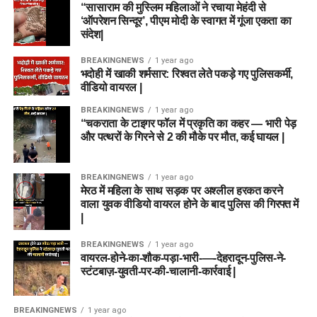
“सासाराम की मुस्लिम महिलाओं ने रचाया मेहंदी से
‘ऑपरेशन सिन्दूर’, पीएम मोदी के स्वागत में गूंजा एकता का
संदेश|
BREAKINGNEWS
1 year ago
भदोही में खाकी शर्मसार: रिश्वत लेते पकड़े गए पुलिसकर्मी,
वीडियो वायरल |
BREAKINGNEWS
1 year ago
“चकराता के टाइगर फॉल में प्रकृति का कहर — भारी पेड़
और पत्थरों के गिरने से 2 की मौके पर मौत, कई घायल |
BREAKINGNEWS
1 year ago
मेरठ में महिला के साथ सड़क पर अश्लील हरकत करने
वाला युवक वीडियो वायरल होने के बाद पुलिस की गिरफ्त में
|
BREAKINGNEWS
1 year ago
वायरल-होने-का-शौक-पड़ा-भारी-—-देहरादून-पुलिस-ने-
स्टंटबाज़-युवती-पर-की-चालानी-कार्रवाई |
BREAKINGNEWS
1 year ago