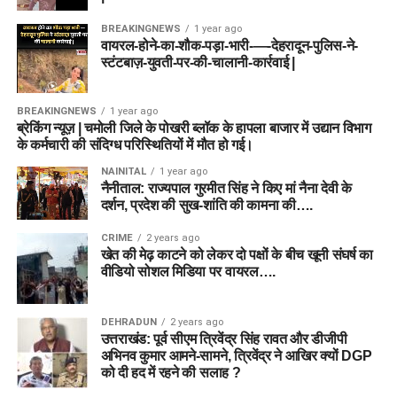
BREAKINGNEWS
1 year ago
वायरल-होने-का-शौक-पड़ा-भारी-—-देहरादून-पुलिस-ने-
स्टंटबाज़-युवती-पर-की-चालानी-कार्रवाई |
BREAKINGNEWS
1 year ago
ब्रेकिंग न्यूज़ | चमोली जिले के पोखरी ब्लॉक के हापला बाजार में उद्यान विभाग
के कर्मचारी की संदिग्ध परिस्थितियों में मौत हो गई।
NAINITAL
1 year ago
नैनीताल: राज्यपाल गुरमीत सिंह ने किए मां नैना देवी के
दर्शन, प्रदेश की सुख-शांति की कामना की….
CRIME
2 years ago
खेत की मेढ़ काटने को लेकर दो पक्षों के बीच खूनी संघर्ष का
वीडियो सोशल मिडिया पर वायरल….
DEHRADUN
2 years ago
उत्तराखंड: पूर्व सीएम त्रिवेंद्र सिंह रावत और डीजीपी
अभिनव कुमार आमने-सामने, त्रिवेंद्र ने आखिर क्यों DGP
को दी हद में रहने की सलाह ?