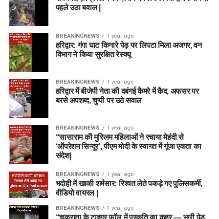
पहले उठा बवाल |
BREAKINGNEWS
1 year ago
हरिद्वार: गंगा घाट किनारे पेड़ पर लिपटा मिला अजगर, वन
विभाग ने किया सुरक्षित रेस्क्यू
BREAKINGNEWS
1 year ago
हरिद्वार में बीजेपी नेता की दबंगई कैमरे में कैद, अफसर पर
बरसे अपशब्द, चुप्पी पर उठे सवाल
BREAKINGNEWS
1 year ago
“सासाराम की मुस्लिम महिलाओं ने रचाया मेहंदी से
‘ऑपरेशन सिन्दूर’, पीएम मोदी के स्वागत में गूंजा एकता का
संदेश|
BREAKINGNEWS
1 year ago
भदोही में खाकी शर्मसार: रिश्वत लेते पकड़े गए पुलिसकर्मी,
वीडियो वायरल |
BREAKINGNEWS
1 year ago
“चकराता के टाइगर फॉल में प्रकृति का कहर — भारी पेड़