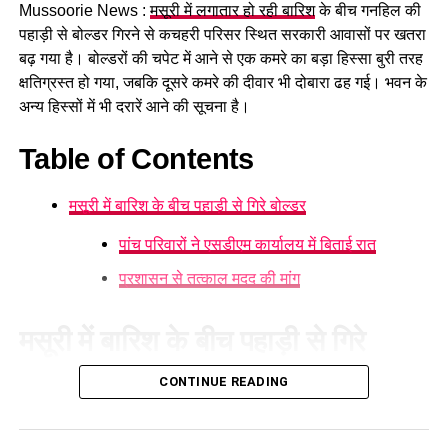
Mussoorie News :
मसूरी में लगातार हो रही बारिश
के बीच गनहिल की
GST संशोधित अध्यादेश को मंजूरी।
पहाड़ी से बोल्डर गिरने से कचहरी परिसर स्थित सरकारी आवासों पर खतरा
नैनीताल हाईकोर्ट के लिए हल्द्वानी गौलापार में 30 हेक्टेयर जमीन
बढ़ गया है। बोल्डरों की चपेट में आने से एक कमरे का बड़ा हिस्सा बुरी तरह
देने का फैसला।
क्षतिग्रस्त हो गया, जबकि दूसरे कमरे की दीवार भी दोबारा ढह गई। भवन के
अन्य हिस्सों में भी दरारें आने की सूचना है।
राज्य क्रीड़ा विश्वविद्यालय हल्द्वानी के लिए 122 पदों के सृजन को
मंजूरी।
Table of Contents
जल जीवन मिशन में केंद्र की गाइडलाइंस लागू होंगी।
मसूरी में बारिश के बीच पहाड़ी से गिरे बोल्डर
कुष्ठ रोग से पीड़ित व्यक्ति भी सहकारी समिति का सदस्य बन
सकेगा।
पांच परिवारों ने एसडीएम कार्यालय में बिताई रात
मेरठ से हरिद्वार तक गंगा एक्सप्रेसवे विस्तार के लिए यूपी से
प्रशासन से तत्काल मदद की मांग
समझौता होगा।
वन विकास निगम की सेवा नियमावली में
मसूरी में बारिश के बीच पहाड़ी से गिरे
संशोधन
बोल्डर
CONTINUE READING
मसूरी में लगातार हो रही बारिश के कारण गनहिल
की पहाड़ी से बोल्डर गिरने
औद्योगिक नियमावली को मंजूरी, श्रमिक शिकायतों के त्वरित
के कारण हड़कंप मच गया। कचहरी परिसर स्थित सरकारी आवासों पर