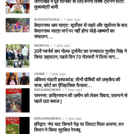
उत्तराखंड में पूर्व सैनिकों के लिए बनेगा विशेष ट्रेनिंग सेंटर:
मुख्यमंत्री धामी
RUDRAPRAYAG
1 year ago
केदारनाथ धाम यात्रा: सूर्योदय से पहले और सूर्यास्त के बाद
केदारनाथ यात्रा मार्ग पर नहीं होगा घोड़े-खच्चरों का
संचालन….
NAINITAL
1 year ago
20वें गवर्नर्स कप गोल्फ टूर्नामेंट का राज्यपाल गुरमीत सिंह ने
किया उद्घाटन, पहले दिन 70 गोल्फरों ने लिया भाग…
CRIME
1 year ago
अंकिता भंडारी हत्याकांड: तीनों दोषियों को उम्रकैद की
सजा, कोर्ट का ऐतिहासिक फैसला…
BREAKINGNEWS
1 year ago
रामनगर: क़ब्रिस्तान की ज़मीन को लेकर विवाद, दफनाने से
पहले उठा बवाल |
BREAKINGNEWS
1 year ago
हरिद्वार: गंगा घाट किनारे पेड़ पर लिपटा मिला अजगर, वन
विभाग ने किया सुरक्षित रेस्क्यू