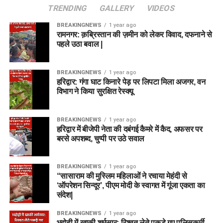
TRENDING
GALLERY
VIDEOS
BREAKINGNEWS
1 year ago
रामनगर: क़ब्रिस्तान की ज़मीन को लेकर विवाद, दफनाने से
पहले उठा बवाल |
BREAKINGNEWS
1 year ago
हरिद्वार: गंगा घाट किनारे पेड़ पर लिपटा मिला अजगर, वन
विभाग ने किया सुरक्षित रेस्क्यू
BREAKINGNEWS
1 year ago
हरिद्वार में बीजेपी नेता की दबंगई कैमरे में कैद, अफसर पर
बरसे अपशब्द, चुप्पी पर उठे सवाल
BREAKINGNEWS
1 year ago
“सासाराम की मुस्लिम महिलाओं ने रचाया मेहंदी से
‘ऑपरेशन सिन्दूर’, पीएम मोदी के स्वागत में गूंजा एकता का
संदेश|
BREAKINGNEWS
1 year ago
भदोही में खाकी शर्मसार: रिश्वत लेते पकड़े गए पुलिसकर्मी,