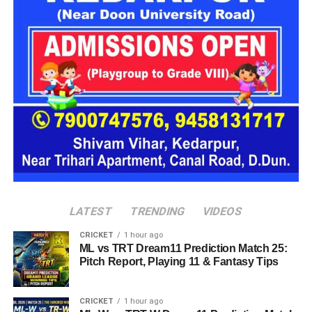
पूरी रात उसे अपने कब्जे में रखा। रविवार सुबह उसे मेट्रोपोलिस अंडरपास
के पास छोड़कर तीनों फरार हो गए। इसके बाद पीड़िता ने अपने परिचितों
और पुलिस को घटना की जानकारी दी।
सूचना मिलते ही पुलिस मौके पर पहुंची और पीड़िता को सुरक्षित अपने साथ
लेकर आवश्यक कानूनी कार्रवाई शुरू की। उसका मेडिकल परीक्षण कराया
गया और बयान दर्ज किए गए।
पुलिस मामले की जांच में जुटी
सीओ सिटी रुद्रपुर विभव सैनी ने बताया कि पीड़िता की शिकायत के आधार
पर संबंधित धाराओं में मुकदमा दर्ज कर लिया गया है। मामले की गहन जांच
की जा रही है। पुलिस आसपास लगे सीसीटीवी कैमरों की फुटेज खंगाल रही
LATEST
TRENDING
VIDEOS
है और आरोपियों की गिरफ्तारी के लिए संभावित ठिकानों पर दबिश दी जा रही
है।
CRICKET
1 hour ago
ML vs TRT Dream11 Prediction Match 25:
Pitch Report, Playing 11 & Fantasy Tips
पुलिस का कहना है कि जांच के दौरान सामने आने वाले तथ्यों और साक्ष्यों के
आधार पर आगे की कानूनी कार्रवाई की जाएगी।
CRICKET
1 hour ago