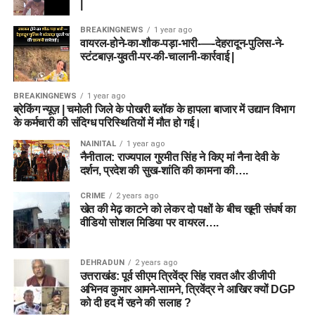
|
BREAKINGNEWS
1 year ago
वायरल-होने-का-शौक-पड़ा-भारी-—-देहरादून-पुलिस-ने-
स्टंटबाज़-युवती-पर-की-चालानी-कार्रवाई |
BREAKINGNEWS
1 year ago
ब्रेकिंग न्यूज़ | चमोली जिले के पोखरी ब्लॉक के हापला बाजार में उद्यान विभाग
के कर्मचारी की संदिग्ध परिस्थितियों में मौत हो गई।
NAINITAL
1 year ago
नैनीताल: राज्यपाल गुरमीत सिंह ने किए मां नैना देवी के
दर्शन, प्रदेश की सुख-शांति की कामना की….
CRIME
2 years ago
खेत की मेढ़ काटने को लेकर दो पक्षों के बीच खूनी संघर्ष का
वीडियो सोशल मिडिया पर वायरल….
DEHRADUN
2 years ago
उत्तराखंड: पूर्व सीएम त्रिवेंद्र सिंह रावत और डीजीपी
अभिनव कुमार आमने-सामने, त्रिवेंद्र ने आखिर क्यों DGP
को दी हद में रहने की सलाह ?