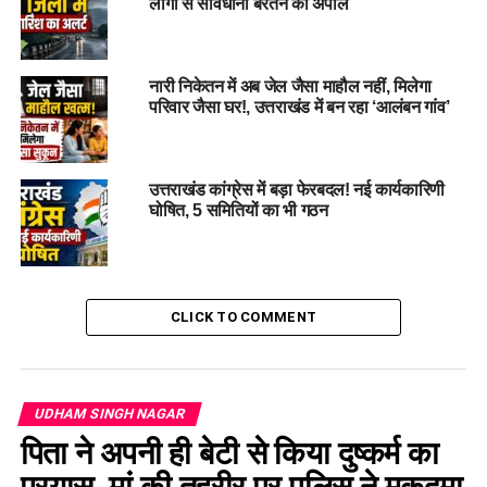
लोगों से सावधानी बरतने की अपील
नारी निकेतन में अब जेल जैसा माहौल नहीं, मिलेगा
परिवार जैसा घर!, उत्तराखंड में बन रहा ‘आलंबन गांव’
उत्तराखंड कांग्रेस में बड़ा फेरबदल! नई कार्यकारिणी
घोषित, 5 समितियों का भी गठन
दोनों शातिर आम लोगों को ठगने की रच रहे
थे साजिश
CLICK TO COMMENT
जानकारी के मुताबिक, कोतवाली गदरपुर पुलिस को मुखबिर से सूचना मिली
थी कि सैफ्टा फार्म रोड स्थित
पंचपुरी गूलरभोज
के पास एक खोखे में कुछ
लोग भारी मात्रा में संदिग्ध नोटों के साथ मौजूद हैं। सूचना मिलते ही पुलिस
UDHAM SINGH NAGAR
टीम ने मौके पर पहुंचकर दबिश दी और दो लोगों को हिरासत में लिया।
पिता ने अपनी ही बेटी से किया दुष्कर्म का
प्रयास, मां की तहरीर पर पुलिस ने मुकदमा