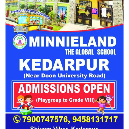
उत्तराखंड में बन रहा ‘आलंबन गांव’
महिला सशक्तिकरण एवं बाल विकास विभाग
के निदेशक आईएएस बंशीलाल
राणा के मुताबिक, नारी निकेतन में आने वाली कई महिलाएं और बच्चे खुद को
एक बंद संस्थान या जेल जैसी जगह पर महसूस करते हैं। यही वजह है कि
कई बार बच्चे वहां से निकलने या भागने की कोशिश तक करने लगते हैं।
इसी समस्या को ध्यान में रखते हुए विभाग अब ऐसा इंफ्रास्ट्रक्चर तैयार
करने की दिशा में काम कर रहा है, जहां रहने वाले लोगों को संस्थागत माहौल
के बजाय परिवार जैसा वातावरण मिल सके।
16 घरों में मिलेगा परिवार जैसा माहौल
प्रस्तावित आलंबन गांव में कॉटेज और छोटे घर विकसित किए जाएंगे। यहां
एक परिवार की तर्ज पर लोगों को रखा जाएगा। योजना के मुताबिक, एक
यूनिट में करीब दो महिलाएं, चार बच्चे और एक किशोरी को शामिल किया
जाएगा। इस तरह उन्हें एक परिवार की तरह साथ रहने का अवसर मिलेगा।
हर यूनिट में अलग किचन जैसी सुविधाएं भी होंगी, ताकि वहां रहने वाली