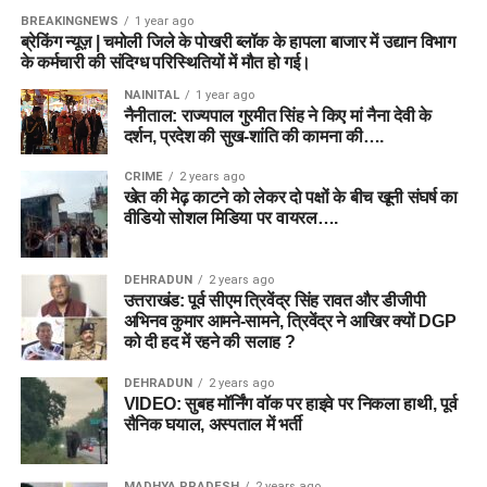
BREAKINGNEWS
1 year ago
ब्रेकिंग न्यूज़ | चमोली जिले के पोखरी ब्लॉक के हापला बाजार में उद्यान विभाग
के कर्मचारी की संदिग्ध परिस्थितियों में मौत हो गई।
NAINITAL
1 year ago
नैनीताल: राज्यपाल गुरमीत सिंह ने किए मां नैना देवी के
दर्शन, प्रदेश की सुख-शांति की कामना की….
CRIME
2 years ago
खेत की मेढ़ काटने को लेकर दो पक्षों के बीच खूनी संघर्ष का
वीडियो सोशल मिडिया पर वायरल….
DEHRADUN
2 years ago
उत्तराखंड: पूर्व सीएम त्रिवेंद्र सिंह रावत और डीजीपी
अभिनव कुमार आमने-सामने, त्रिवेंद्र ने आखिर क्यों DGP
को दी हद में रहने की सलाह ?
DEHRADUN
2 years ago
VIDEO: सुबह मॉर्निंग वॉक पर हाइवे पर निकला हाथी, पूर्व
सैनिक घयाल, अस्पताल में भर्ती
MADHYA PRADESH
2 years ago