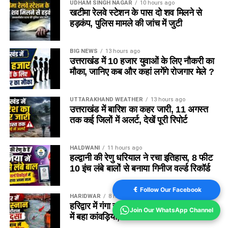
UDHAM SINGH NAGAR
10 hours ago
खटीमा रेलवे स्टेशन के पास दो शव मिलने से
हड़कंप, पुलिस मामले की जांच में जुटी
BIG NEWS
13 hours ago
उत्तराखंड में 10 हजार युवाओं के लिए नौकरी का
मौका, जानिए कब और कहां लगेंगे रोजगार मेले ?
UTTARAKHAND WEATHER
13 hours ago
उत्तराखंड में बारिश का कहर जारी, 11 अगस्त
तक कई जिलों में अलर्ट, देखें पूरी रिपोर्ट
HALDWANI
11 hours ago
हल्द्वानी की रेणु धरियाल ने रचा इतिहास, 8 फीट
10 इंच लंबे बालों से बनाया गिनीज वर्ल्ड रिकॉर्ड
Follow Our Facebook
HARIDWAR
8 hours ago
हरिद्वार में गंगा स्नान के दौरान हादसा, तेज बहाव
Join Our WhatsApp Channel
में बहा कांवड़िया, तलाश जारी