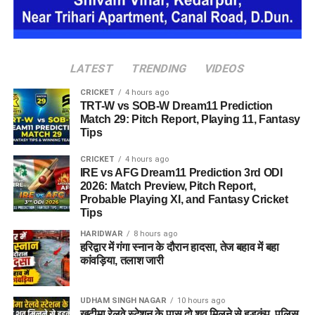
महिलाओं और बच्चों को रोजमर्रा के जीवन में ज्यादा स्वतंत्रता और जिम्मेदारी
का अनुभव हो सके। प्रस्तावित परिसर में कुल 16 घर विकसित किए
जाएंगे, जिनमें करीब 88 लोगों के रहने की व्यवस्था होगी।
LATEST
TRENDING
VIDEOS
CRICKET
4 hours ago
TRT-W vs SOB-W Dream11 Prediction
Match 29: Pitch Report, Playing 11, Fantasy
Tips
CRICKET
4 hours ago
IRE vs AFG Dream11 Prediction 3rd ODI
2026: Match Preview, Pitch Report,
Probable Playing XI, and Fantasy Cricket
Tips
HARIDWAR
8 hours ago
हरिद्वार में गंगा स्नान के दौरान हादसा, तेज बहाव में बहा
जेल नहीं, रेजिडेंशियल कॉम्प्लेक्स जैसा
कांवड़िया, तलाश जारी
होगा माहौल
UDHAM SINGH NAGAR
10 hours ago
खटीमा रेलवे स्टेशन के पास दो शव मिलने से हड़कंप, पुलिस