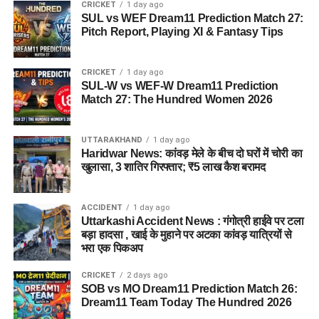
जमीन की तलाश की जा रही है। अधिकारियों को उम्मीद है कि हरिद्वार में
CRICKET
1 day ago
SUL vs WEF Dream11 Prediction Match 27:
इसके लिए उपयुक्त जमीन मिल सकती है।
Pitch Report, Playing XI & Fantasy Tips
इसके अलावा उत्तरकाशी जिले के चिन्यालीसौड़ में भी एक जमीन को लेकर
संभावनाएं देखी जा रही हैं। विभाग यह जांच कर रहा है कि वहां की जमीन
CRICKET
1 day ago
और परिस्थितियां आलंबन गांव के निर्माण के लिए उपयुक्त हैं या नहीं।
SUL-W vs WEF-W Dream11 Prediction
Match 27: The Hundred Women 2026
महिलाओं और बच्चों को मिलेगा नया जीवन
UTTARAKHAND
1 day ago
आलंबन गांव की यह योजना सिर्फ एक नया भवन या परिसर तैयार करने की
Haridwar News: कांवड़ मेले के बीच दो घरों में चोरी का
खुलासा, 3 शातिर गिरफ्तार; ₹5 लाख कैश बरामद
कवायद नहीं है, बल्कि नारी निकेतन में रहने वाली महिलाओं और बच्चों के
प्रति सोच में बदलाव की कोशिश भी है।
ACCIDENT
1 day ago
अगर यह योजना धरातल पर उतरती है तो संस्थागत जीवन की जगह उन्हें
Uttarkashi Accident News : गंगोत्री हाईवे पर टला
परिवार जैसा माहौल, बेहतर स्वतंत्रता और सामाजिक वातावरण मिल
बड़ा हादसा , खाई के मुहाने पर अटका कांवड़ यात्रियों से
भरा एक पिकअप
सकेगा। इससे बच्चों और महिलाओं के मानसिक और सामाजिक विकास में
भी मदद मिलने की उम्मीद है।
CRICKET
2 days ago
SOB vs MO Dream11 Prediction Match 26:
Dream11 Team Today The Hundred 2026