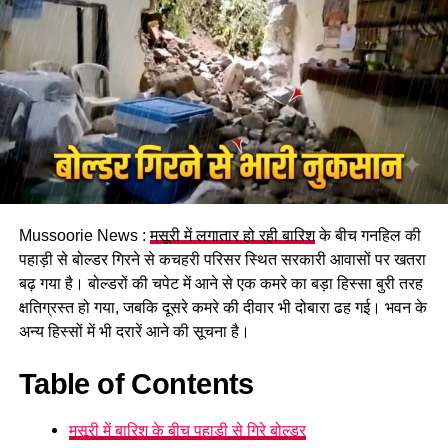
पढ़े धामी कैबिनेट के प्रमुख फैसले
Mussoorie News :
मसूरी में लगातार हो रही बारिश
के बीच गनहिल की
GST संशोधित अध्यादेश को मंजूरी।
पहाड़ी से बोल्डर गिरने से कचहरी परिसर स्थित सरकारी आवासों पर खतरा
नैनीताल हाईकोर्ट के लिए हल्द्वानी गौलापार में 30 हेक्टेयर जमीन
बढ़ गया है। बोल्डरों की चपेट में आने से एक कमरे का बड़ा हिस्सा बुरी तरह
देने का फैसला।
क्षतिग्रस्त हो गया, जबकि दूसरे कमरे की दीवार भी दोबारा ढह गई। भवन के
अन्य हिस्सों में भी दरारें आने की सूचना है।
राज्य क्रीड़ा विश्वविद्यालय हल्द्वानी के लिए 122 पदों के सृजन को
मंजूरी।
Table of Contents
जल जीवन मिशन में केंद्र की गाइडलाइंस लागू होंगी।
मसूरी में बारिश के बीच पहाड़ी से गिरे बोल्डर
कुष्ठ रोग से पीड़ित व्यक्ति भी सहकारी समिति का सदस्य बन