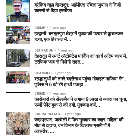
ब्रेकिंग न्यूज़ देहरादून: आईपीएस रचिता जुयाल ने निजी
कारणों से दिया इस्तीफा…
CRIME
1 year ago
हल्द्वानी: बनभूलपुरा क्षेत्र में युवक की पत्थर से कुचलकर
हत्या, एक हिरासत में…
DEHRADUN
1 year ago
देहरादून में स्मार्ट ऑटोमेटेड पार्किंग का कार्य अंतिम चरण में,
ट्रैफिक जाम से मिलेगी राहत…
CHAMOLI
1 year ago
श्रद्धालुओं को ठगने बद्रीनाथ पहुंचा मोबाइल माफिया गैंग ,
पुलिस ने 6 को रंगे हाथों पकड़ा…
CRIME
1 year ago
कारोबारी को सेल्समैन ने लगाया 9 लाख से ज्यादा का चूना,
फर्जी पेमेंट बुक से की ठगी, मुकदमा दर्ज…
RUDRAPRAYAG
1 year ago
रुद्रप्रयाग: जखोली में फिर गुलदार का कहर, महिला की
मौत से दहशत, वन विभाग के खिलाफ ग्रामीणों में
आक्रोश….