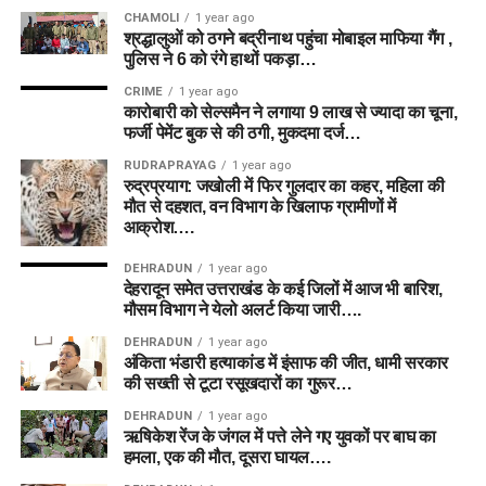
CHAMOLI
1 year ago
श्रद्धालुओं को ठगने बद्रीनाथ पहुंचा मोबाइल माफिया गैंग ,
पुलिस ने 6 को रंगे हाथों पकड़ा…
CRIME
1 year ago
कारोबारी को सेल्समैन ने लगाया 9 लाख से ज्यादा का चूना,
फर्जी पेमेंट बुक से की ठगी, मुकदमा दर्ज…
RUDRAPRAYAG
1 year ago
रुद्रप्रयाग: जखोली में फिर गुलदार का कहर, महिला की
मौत से दहशत, वन विभाग के खिलाफ ग्रामीणों में
आक्रोश….
DEHRADUN
1 year ago
देहरादून समेत उत्तराखंड के कई जिलों में आज भी बारिश,
मौसम विभाग ने येलो अलर्ट किया जारी….
DEHRADUN
1 year ago
अंकिता भंडारी हत्याकांड में इंसाफ की जीत, धामी सरकार
की सख्ती से टूटा रसूखदारों का गुरूर…
DEHRADUN
1 year ago
ऋषिकेश रेंज के जंगल में पत्ते लेने गए युवकों पर बाघ का
हमला, एक की मौत, दूसरा घायल….