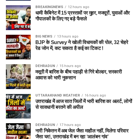
BREAKINGNEWS
12 hours ago
धामी कैबिनेट में 15 प्रस्तावों पर मुहर, मजदूरों, युवाओं और
गौपालकों के लिए गए बड़े फैसले
जेल नहीं, रेजिडेंशियल कॉम्प्लेक्स जैसा
होगा माहौल
BIG NEWS
13 hours ago
BJP के Survey ने खोली विधायकों की पोल, 32 चेहरे
आलंबन गांव की सबसे खास बात यही होगी कि यहां रहने वाली महिलाओं
रेड जोन में, कट सकता है कई का टिकट !
और बच्चों को यह महसूस न हो कि वे किसी जेल या बंद संस्थान में रह रहे
हैं। इसके बजाय पूरा परिसर एक रेजिडेंशियल कॉम्प्लेक्स की तरह विकसित
DEHRADUN
15 hours ago
किया जाएगा, जहां सुरक्षा के साथ रहने, पढ़ाई, दैनिक जीवन और सामाजिक
मसूरी में बारिश के बीच पहाड़ी से गिरे बोल्डर, सरकारी
विकास से जुड़ी सुविधाएं उपलब्ध होंगी।
आवास को भारी नुकसान
परिसर को आधुनिक सुविधाओं से लैस करने की योजना है। यहां आंगनबाड़ी
UTTARAKHAND WEATHER
16 hours ago
केंद्र भी खोले जाएंगे। जरूरत पड़ने पर प्राथमिक विद्यालय की सुविधा भी
उत्तराखंड में आज सात जिलों में भारी बारिश का अलर्ट, लोगों
उपलब्ध कराई जा सकती है। इस पहल का मकसद सिर्फ महिलाओं और
से सावधानी बरतने की अपील
बच्चों को रहने की जगह देना नहीं, बल्कि उन्हें ऐसा वातावरण उपलब्ध कराना
है, जहां वे खुद को सुरक्षित, सम्मानित और परिवार का हिस्सा महसूस कर
DEHRADUN
17 hours ago
सकें।
नारी निकेतन में अब जेल जैसा माहौल नहीं, मिलेगा परिवार
जैसा घर!, उत्तराखंड में बन रहा ‘आलंबन गांव’