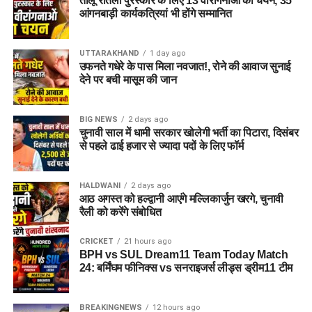
तीलू रौतेली पुरस्कार के लिए 13 वीरांगनाओं का चयन, 35
अगर यह योजना धरातल पर उतरती है तो संस्थागत जीवन की जगह उन्हें
आंगनबाड़ी कार्यकत्रियां भी होंगे सम्मानित
परिवार जैसा माहौल, बेहतर स्वतंत्रता और सामाजिक वातावरण मिल
सकेगा। इससे बच्चों और महिलाओं के मानसिक और सामाजिक विकास में
भी मदद मिलने की उम्मीद है।
UTTARAKHAND
1 day ago
उफनते गधेरे के पास मिला नवजात!, रोने की आवाज सुनाई
देने पर बची मासूम की जान
BIG NEWS
2 days ago
चुनावी साल में धामी सरकार खोलेगी भर्ती का पिटारा, दिसंबर
से पहले ढाई हजार से ज्यादा पदों के लिए फॉर्म
HALDWANI
2 days ago
आठ अगस्त को हल्द्वानी आएंगे मल्लिकार्जुन खरगे, चुनावी
रैली को करेंगे संबोधित
CRICKET
21 hours ago
BPH vs SUL Dream11 Team Today Match
24: बर्मिंघम फीनिक्स vs सनराइजर्स लीड्स ड्रीम11 टीम
BREAKINGNEWS
12 hours ago