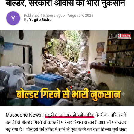
बोल्डर, सरकारी आवास को भारी नुकसान
इसके तहत श्रमिकों को हर महीने की 7 तारीख तक वेतन देना
होगा। पुरुष और महिला कर्मचारियों को समान काम के लिए समान
Published
15 hours ago
on
August 7, 2026
मजदूरी का प्रावधान भी किया गया है।
By
Yogita Bisht
पढ़े धामी कैबिनेट के प्रमुख फैसले
Mussoorie News :
मसूरी में लगातार हो रही बारिश
के बीच गनहिल की
GST संशोधित अध्यादेश को मंजूरी।
पहाड़ी से बोल्डर गिरने से कचहरी परिसर स्थित सरकारी आवासों पर खतरा
नैनीताल हाईकोर्ट के लिए हल्द्वानी गौलापार में 30 हेक्टेयर जमीन
बढ़ गया है। बोल्डरों की चपेट में आने से एक कमरे का बड़ा हिस्सा बुरी तरह