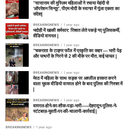
“सासाराम की मुस्लिम महिलाओं ने रचाया मेहंदी से
‘ऑपरेशन सिन्दूर’, पीएम मोदी के स्वागत में गूंजा एकता का
संदेश|
BREAKINGNEWS
1 year ago
भदोही में खाकी शर्मसार: रिश्वत लेते पकड़े गए पुलिसकर्मी,
वीडियो वायरल |
BREAKINGNEWS
1 year ago
“चकराता के टाइगर फॉल में प्रकृति का कहर — भारी पेड़
और पत्थरों के गिरने से 2 की मौके पर मौत, कई घायल |
BREAKINGNEWS
1 year ago
मेरठ में महिला के साथ सड़क पर अश्लील हरकत करने
वाला युवक वीडियो वायरल होने के बाद पुलिस की गिरफ्त में
|
BREAKINGNEWS
1 year ago
वायरल-होने-का-शौक-पड़ा-भारी-—-देहरादून-पुलिस-ने-
स्टंटबाज़-युवती-पर-की-चालानी-कार्रवाई |
BREAKINGNEWS
1 year ago