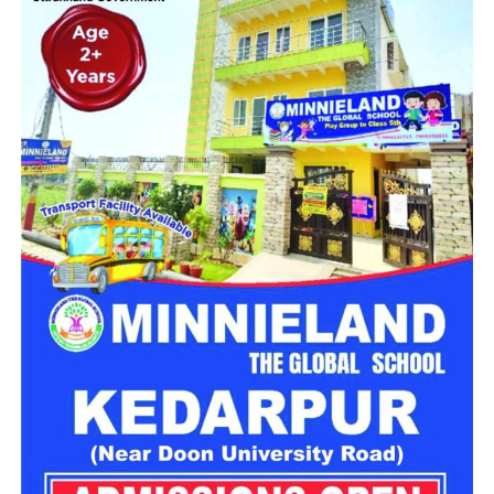
मिलेगा परिवार जैसा घर!
महिला सशक्तिकरण एवं बाल विकास विभाग की ओर से इसके लिए ‘आलंबन
गांव’ विकसित करने की योजना तैयार की जा रही है। इस योजना का उद्देश्य
नारी निकेतन में रहने वाली महिलाओं और बच्चों को सुरक्षित माहौल के साथ-
साथ घर जैसा अपनापन और स्वतंत्रता देना है।
उत्तराखंड में बन रहा ‘आलंबन गांव’
महिला सशक्तिकरण एवं बाल विकास विभाग
के निदेशक आईएएस बंशीलाल
राणा के मुताबिक, नारी निकेतन में आने वाली कई महिलाएं और बच्चे खुद को
एक बंद संस्थान या जेल जैसी जगह पर महसूस करते हैं। यही वजह है कि
कई बार बच्चे वहां से निकलने या भागने की कोशिश तक करने लगते हैं।
इसी समस्या को ध्यान में रखते हुए विभाग अब ऐसा इंफ्रास्ट्रक्चर तैयार
करने की दिशा में काम कर रहा है, जहां रहने वाले लोगों को संस्थागत माहौल
के बजाय परिवार जैसा वातावरण मिल सके।
16 घरों में मिलेगा परिवार जैसा माहौल