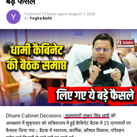
बड़े फैसले
#
SpecialTrainingOpportunity
#
AIandDataScienceCourses
Published
12 hours ago
on
August 7, 2026
By
Yogita Bisht
RELATED TOPICS:
AI AND DATA SCIENCE COURSES
FOUR-YEAR DEGREE COURSE
NEW EDUCATION POLICY
SPECIAL TRAINING OPPORTUNITY
UNDERGRADUATE PROGRAM CHANGE
UP NEXT
ओखलकांडा में भीषण सड़क हादसा, बारातियों से भरी बोलेरो खाई में
गिरी, दो की मौत….
DON'T MISS
देहरादून: महिला कांग्रेस कार्यकर्ताओं का मुख्यमंत्री आवास कूच, बढ़ते
महिला अपराधों के खिलाफ प्रदर्शन….
Dhami Cabinet Decisions :
मुख्यमंत्री पुष्कर सिंह धामी
की
अध्यक्षता में शुक्रवार को सचिवालय में हुई कैबिनेट बैठक में 15 प्रस्तावों पर
फैसला लिया गया। बैठक में स्वास्थ्य, कार्मिक, कौशल विकास, परिवहन