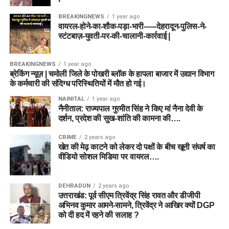
BREAKINGNEWS
1 year ago
वायरल-होने-का-शौक-पड़ा-भारी-—-देहरादून-पुलिस-ने-
स्टंटबाज़-युवती-पर-की-चालानी-कार्रवाई |
BREAKINGNEWS
1 year ago
ब्रेकिंग न्यूज़ | चमोली जिले के पोखरी ब्लॉक के हापला बाजार में उद्यान विभाग
के कर्मचारी की संदिग्ध परिस्थितियों में मौत हो गई।
NAINITAL
1 year ago
नैनीताल: राज्यपाल गुरमीत सिंह ने किए मां नैना देवी के
दर्शन, प्रदेश की सुख-शांति की कामना की….
CRIME
2 years ago
खेत की मेढ़ काटने को लेकर दो पक्षों के बीच खूनी संघर्ष का
वीडियो सोशल मिडिया पर वायरल….
DEHRADUN
2 years ago
उत्तराखंड: पूर्व सीएम त्रिवेंद्र सिंह रावत और डीजीपी
अभिनव कुमार आमने-सामने, त्रिवेंद्र ने आखिर क्यों DGP
को दी हद में रहने की सलाह ?