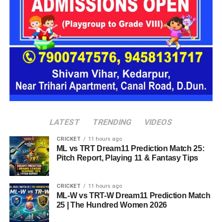
प्रस्तावित आलंबन गांव में कॉटेज और छोटे घर विकसित किए जाएंगे। यहां
एक परिवार की तर्ज पर लोगों को रखा जाएगा। योजना के मुताबिक, एक
यूनिट में करीब दो महिलाएं, चार बच्चे और एक किशोरी को शामिल किया
जाएगा। इस तरह उन्हें एक परिवार की तरह साथ रहने का अवसर मिलेगा।
हर यूनिट में अलग किचन जैसी सुविधाएं भी होंगी, ताकि वहां रहने वाली
महिलाओं और बच्चों को रोजमर्रा के जीवन में ज्यादा स्वतंत्रता और जिम्मेदारी
का अनुभव हो सके। प्रस्तावित परिसर में कुल 16 घर विकसित किए
जाएंगे, जिनमें करीब 88 लोगों के रहने की व्यवस्था होगी।
LATEST
TRENDING
VIDEOS
CRICKET
11 hours ago
ML vs TRT Dream11 Prediction Match 25:
Pitch Report, Playing 11 & Fantasy Tips
CRICKET
11 hours ago
ML-W vs TRT-W Dream11 Prediction Match
25 | The Hundred Women 2026