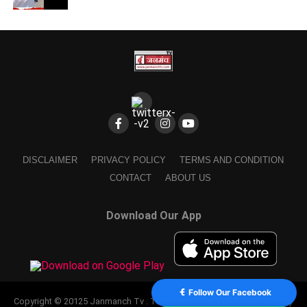
DISCLAIMER
PRIVACY POLICY
TERMS AND CONDITION
CONTACT
ABOUT US
Download Our App
Follow Our Facebook
Copyright © 20125 Janmanch Tv . Theme by SSDIGIMARK. powered by