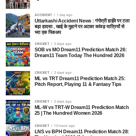
योग्यताओं को पूरा करना आवश्यक है:
ACCIDENT
1 day ago
पात्रता मानदंड (Eligibility Criteria):
Uttarkashi Accident News : गंगोत्री हाईवे पर टला
बड़ा हादसा , खाई के मुहाने पर अटका कांवड़ यात्रियों से
भरा एक पिकअप
आयु सीमा:
उम्मीदवार की आयु
17.5 वर्ष से 21 वर्ष
के बीच होनी
चाहिए।
CRICKET
2 days ago
SOB vs MO Dream11 Prediction Match 26:
शैक्षणिक योग्यता:
पदों के अनुसार (जैसे जनरल ड्यूटी, टेक्निकल,
Dream11 Team Today The Hundred 2026
क्लर्क आदि) उम्मीदवार का 10वीं या 12वीं पास होना अनिवार्य है।
लिंग:
इस योजना के तहत पुरुष और महिला दोनों उम्मीदवार आवेदन
CRICKET
2 days ago
करने के पात्र हैं।
ML vs TRT Dream11 Prediction Match 25:
Pitch Report, Playing 11 & Fantasy Tips
चयन प्रक्रिया के चरण:
CRICKET
2 days ago
केंद्रीयकृत ऑनलाइन परीक्षा (CEE):
सबसे पहले उम्मीदवारों को
ML-W vs TRT-W Dream11 Prediction Match
कंप्यूटर आधारित लिखित परीक्षा पास करनी होती है।
25 | The Hundred Women 2026
शारीरिक दक्षता परीक्षा (PET) और मापन (PMT):
लिखित
CRICKET
13 hours ago
परीक्षा उत्तीर्ण करने वालों को दौड़, बीम, और अन्य शारीरिक
LNS vs BPH Dream11 Prediction Match 28: