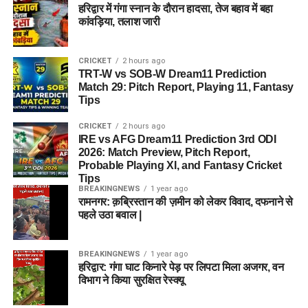
हरिद्वार में गंगा स्नान के दौरान हादसा, तेज बहाव में बहा
तृतीय वर्ष
₹36,500
₹25,550
₹10,950
कांवड़िया, तलाश जारी
चतुर्थ वर्ष
₹40,000
₹28,000
₹12,000
CRICKET
2 hours ago
TRT-W vs SOB-W Dream11 Prediction
सेवा निधि पैकेज (Seva Nidhi Package):
Match 29: Pitch Report, Playing 11, Fantasy
Tips
अग्निवीर के वेतन से जो 30% हिस्सा काटा जाता है, उतना ही योगदान
(Matching Contribution) भारत सरकार भी देती है।
4 साल की अवधि
CRICKET
2 hours ago
IRE vs AFG Dream11 Prediction 3rd ODI
समाप्त होने पर, संचित ब्याज सहित प्रत्येक अग्निवीर को लगभग
₹11.71
2026: Match Preview, Pitch Report,
लाख का एकमुश्त ‘सेवा निधि’ पैकेज
दिया जाता है।
सबसे महत्वपूर्ण बात यह
Probable Playing XI, and Fantasy Cricket
Tips
है कि यह पूरी राशि पूरी तरह से
आयकर (Income Tax) से मुक्त
होती है।
BREAKINGNEWS
1 year ago
रामनगर: क़ब्रिस्तान की ज़मीन को लेकर विवाद, दफनाने से
पहले उठा बवाल |
5. जीवन सुरक्षा और अन्य वित्तीय लाभ
अग्निपथ योजना के तहत जवानों की सामाजिक और वित्तीय सुरक्षा का पूरा
BREAKINGNEWS
1 year ago
हरिद्वार: गंगा घाट किनारे पेड़ पर लिपटा मिला अजगर, वन
ध्यान रखा गया है:
विभाग ने किया सुरक्षित रेस्क्यू
गैर-अंशदायी जीवन बीमा:
सेवा अवधि के दौरान अग्निवीरों को ₹48