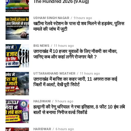
परीक्षणों से गुजरना पड़ता है।
The Hundred 2026 (9 Aug)
चिकित्सीय परीक्षण (Medical Test):
अंतिम चरण में पूर्ण
चिकित्सा जांच की जाती है, जिसके बाद मेरिट लिस्ट जारी होती
UDHAM SINGH NAGAR
9 hours ago
खटीमा रेलवे स्टेशन के पास दो शव मिलने से हड़कंप, पुलिस
है।
मामले की जांच में जुटी
4. अग्निवीर सैलरी और ‘सेवा निधि’ पैकेज
BIG NEWS
11 hours ago
उत्तराखंड में 10 हजार युवाओं के लिए नौकरी का मौका,
(Salary Structure & Seva Nidhi)
जानिए कब और कहां लगेंगे रोजगार मेले ?
अग्निवीरों को 4 साल की सेवा के दौरान एक आकर्षक और कस्टमाइज्ड
मासिक पैकेज दिया जाता है, जो हर साल बढ़ता है। इसके साथ ही उन्हें
UTTARAKHAND WEATHER
11 hours ago
उत्तराखंड में बारिश का कहर जारी, 11 अगस्त तक कई
रिस्क और हार्डशिप अलाउंस भी मिलता है।
जिलों में अलर्ट, देखें पूरी रिपोर्ट
वर्ष
मासिक वेतन
इन-हैंड सैलरी
अग्निवीर कॉर्पस
(Gross
(70%)
फंड (30%)
HALDWANI
9 hours ago
हल्द्वानी की रेणु धरियाल ने रचा इतिहास, 8 फीट 10 इंच लंबे
Salary)
बालों से बनाया गिनीज वर्ल्ड रिकॉर्ड
प्रथम वर्ष
₹30,000
₹21,000
₹9,000
द्वितीय वर्ष
₹33,000
₹23,100
₹9,900
HARIDWAR
6 hours ago