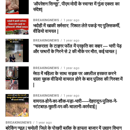
‘ऑपरेशन सिन्दूर’, पीएम मोदी के स्वागत में गूंजा एकता का
संदेश|
BREAKINGNEWS
1 year ago
भदोही में खाकी शर्मसार: रिश्वत लेते पकड़े गए पुलिसकर्मी,
वीडियो वायरल |
BREAKINGNEWS
1 year ago
“चकराता के टाइगर फॉल में प्रकृति का कहर — भारी पेड़
और पत्थरों के गिरने से 2 की मौके पर मौत, कई घायल |
BREAKINGNEWS
1 year ago
मेरठ में महिला के साथ सड़क पर अश्लील हरकत करने
वाला युवक वीडियो वायरल होने के बाद पुलिस की गिरफ्त में
|
BREAKINGNEWS
1 year ago
वायरल-होने-का-शौक-पड़ा-भारी-—-देहरादून-पुलिस-ने-
स्टंटबाज़-युवती-पर-की-चालानी-कार्रवाई |
BREAKINGNEWS
1 year ago
ब्रेकिंग न्यूज़ | चमोली जिले के पोखरी ब्लॉक के हापला बाजार में उद्यान विभाग