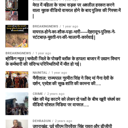
मेरठ में महिला के साथ सड़क पर अश्लील हरकत करने
वाला युवक वीडियो वायरल होने के बाद पुलिस की गिरफ्त में
|
BREAKINGNEWS
1 year ago
वायरल-होने-का-शौक-पड़ा-भारी-—-देहरादून-पुलिस-ने-
स्टंटबाज़-युवती-पर-की-चालानी-कार्रवाई |
BREAKINGNEWS
1 year ago
ब्रेकिंग न्यूज़ | चमोली जिले के पोखरी ब्लॉक के हापला बाजार में उद्यान विभाग
के कर्मचारी की संदिग्ध परिस्थितियों में मौत हो गई।
NAINITAL
1 year ago
नैनीताल: राज्यपाल गुरमीत सिंह ने किए मां नैना देवी के
दर्शन, प्रदेश की सुख-शांति की कामना की….
CRIME
2 years ago
खेत की मेढ़ काटने को लेकर दो पक्षों के बीच खूनी संघर्ष का
वीडियो सोशल मिडिया पर वायरल….
DEHRADUN
2 years ago
उत्तराखंड: पूर्व सीएम त्रिवेंद्र सिंह रावत और डीजीपी