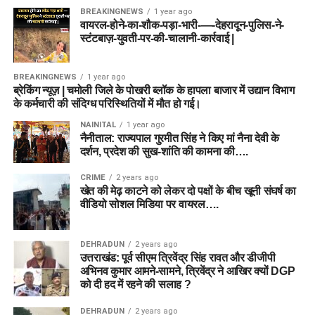
राइफल्स में पूर्व-अग्निवीरों के लिए
10% रिक्तियां आरक्षित
की हैं।
BREAKINGNEWS
1 year ago
वायरल-होने-का-शौक-पड़ा-भारी-—-देहरादून-पुलिस-ने-
राज्य पुलिस में प्राथमिकता:
उत्तर प्रदेश, मध्य प्रदेश, राजस्थान
स्टंटबाज़-युवती-पर-की-चालानी-कार्रवाई |
और हरियाणा जैसे कई राज्यों ने अपनी पुलिस और संबद्ध सेवाओं
की भर्तियों में पूर्व-अग्निवीरों को प्राथमिकता देने की घोषणा की है।
BREAKINGNEWS
1 year ago
ब्रेकिंग न्यूज़ | चमोली जिले के पोखरी ब्लॉक के हापला बाजार में उद्यान विभाग
कॉर्पोरेट और बैंक लोन:
कई बड़ी निजी कंपनियों (जैसे टाटा,
के कर्मचारी की संदिग्ध परिस्थितियों में मौत हो गई।
महिंद्रा) ने पूर्व-अग्निवीरों को नौकरी देने की इच्छा जताई है। इसके
NAINITAL
1 year ago
अलावा, जो युवा अपना खुद का व्यवसाय शुरू करना चाहते हैं, उन्हें
नैनीताल: राज्यपाल गुरमीत सिंह ने किए मां नैना देवी के
बैंक ‘सेवा निधि’ के आधार पर प्राथमिकता से लोन प्रदान करते
दर्शन, प्रदेश की सुख-शांति की कामना की….
हैं।
CRIME
2 years ago
शैक्षणिक डिग्री:
रक्षा मंत्रालय और शिक्षा मंत्रालय के समन्वय से
खेत की मेढ़ काटने को लेकर दो पक्षों के बीच खूनी संघर्ष का
पूर्व-अग्निवीरों के लिए विशेष डिप्लोमा और ग्रेजुएशन क्रेडिट
वीडियो सोशल मिडिया पर वायरल….
सिस्टम तैयार किया गया है, ताकि वे अपनी आगे की पढ़ाई आसानी
से पूरी कर सकें।
DEHRADUN
2 years ago
उत्तराखंड: पूर्व सीएम त्रिवेंद्र सिंह रावत और डीजीपी
अभिनव कुमार आमने-सामने, त्रिवेंद्र ने आखिर क्यों DGP
निष्कर्ष (Conclusion)
को दी हद में रहने की सलाह ?
अग्निपथ योजना 2026
न केवल भारतीय सेना को अत्याधुनिक और युवा
DEHRADUN
2 years ago