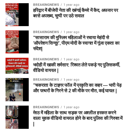
लाख का मुफ्त जीवन बीमा कवर मिलता है।
BREAKINGNEWS
1 year ago
हरिद्वार में बीजेपी नेता की दबंगई कैमरे में कैद, अफसर पर
ड्यूटी के दौरान शहादत पर:
यदि कोई अग्निवीर सेवा के दौरान
बरसे अपशब्द, चुप्पी पर उठे सवाल
शहीद होता है, तो उसके परिवार को ₹1 करोड़ से अधिक की
वित्तीय सहायता (सेवा निधि और गैर-सेवा अवधि का वेतन
BREAKINGNEWS
1 year ago
मिलाकर) दी जाती है।
“सासाराम की मुस्लिम महिलाओं ने रचाया मेहंदी से
‘ऑपरेशन सिन्दूर’, पीएम मोदी के स्वागत में गूंजा एकता का
दिव्यांगता की स्थिति में:
ड्यूटी के दौरान अक्षमता की गंभीरता के
संदेश|
आधार पर ₹44 लाख तक की अनुग्रह राशि का प्रावधान है।
BREAKINGNEWS
1 year ago
भदोही में खाकी शर्मसार: रिश्वत लेते पकड़े गए पुलिसकर्मी,
6. 4 साल बाद क्या हैं करियर के विकल्प?
वीडियो वायरल |
(Future Opportunities)
BREAKINGNEWS
1 year ago
“चकराता के टाइगर फॉल में प्रकृति का कहर — भारी पेड़
और पत्थरों के गिरने से 2 की मौके पर मौत, कई घायल |
जो 75% या 50% अग्निवीर (नए नियमों के आधार पर) 4 साल बाद
सेवामुक्त होंगे, उन्हें समाज में पुनर्वास के लिए कई तरह के विशेष अवसर दिए
जा रहे हैं:
BREAKINGNEWS
1 year ago
मेरठ में महिला के साथ सड़क पर अश्लील हरकत करने
वाला युवक वीडियो वायरल होने के बाद पुलिस की गिरफ्त में
सुरक्षा बलों में आरक्षण:
गृह मंत्रालय (MHA) ने केंद्रीय सशस्त्र
|
पुलिस बलों (CAPFs) जैसे BSF, CISF, CRPF और असम