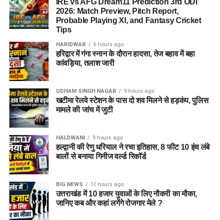
गोली मारकर उतारा था मौत के घाट
IRE vs AFG Dream11 Prediction 3rd ODI
को 32 वर्ष से घटाकर 26 वर्ष करना और सेना को आधुनिक तकनीकों (जैसे
2026: Match Preview, Pitch Report,
ड्रोन, एआई, और डिजिटल युद्ध प्रणालियों) से लैस करना है।
Probable Playing XI, and Fantasy Cricket
Tips
HARIDWAR
6 hours ago
2. साल 2026 में सबसे बड़ा बदलाव: क्या
हरिद्वार में गंगा स्नान के दौरान हादसा, तेज बहाव में बहा
कांवड़िया, तलाश जारी
25% से ज्यादा जवान होंगे परमानेंट?
अग्निपथ योजना के मूल नियमों के अनुसार, 4 साल की सेवा पूरी होने के बाद
UDHAM SINGH NAGAR
9 hours ago
खटीमा रेलवे स्टेशन के पास दो शव मिलने से हड़कंप, पुलिस
केवल
25 प्रतिशत अग्निवीरों को स्थायी कैडर
(15 साल की नियमित सेवा
मामले की जांच में जुटी
के लिए) में बरकरार रखा जाना था, जबकि शेष 75 प्रतिशत को सेवामुक्त
कर दिया जाना तय था।
HALDWANI
9 hours ago
हल्द्वानी की रेणु धरियाल ने रचा इतिहास, 8 फीट 10 इंच लंबे
लेकिन वर्ष 2026 में सबसे बड़ी ‘गुड न्यूज’ यह आ रही है कि तीनों सेनाओं ने
बालों से बनाया गिनीज वर्ल्ड रिकॉर्ड
परिचालन आवश्यकताओं और जमीनी अनुभवों के आधार पर इस
रिटेंशन दर
(Retention Rate) को बढ़ाने का प्रस्ताव
तैयार किया है:
BIG NEWS
11 hours ago
उत्तराखंड में 10 हजार युवाओं के लिए नौकरी का मौका,
भारतीय नौसेना (Indian Navy):
तकनीकी और विशिष्ट
जानिए कब और कहां लगेंगे रोजगार मेले ?
कार्यप्रणाली को देखते हुए नौसेना लगभग
75 प्रतिशत तक
अग्निवीरों को स्थायी रूप से बनाए रखने
की मांग कर रही है।