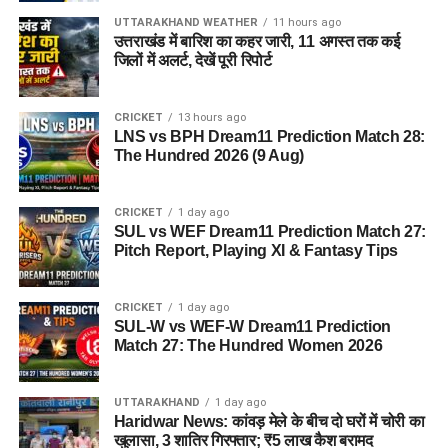
UTTARAKHAND WEATHER
11 hours ago
थल सेना और वायु सेना (Army & IAF):
दोनों सेनाएं वर्तमान
उत्तराखंड में बारिश का कहर जारी, 11 अगस्त तक कई
25% की सीमा को बढ़ाकर
50 प्रतिशत तक करने
के पक्ष में हैं।
जिलों में अलर्ट, देखें पूरी रिपोर्ट
ऐसा क्यों किया जा रहा है?
CRICKET
13 hours ago
LNS vs BPH Dream11 Prediction Match 28:
सेना के अधिकारियों का मानना है कि पिछले 4 वर्षों में अग्निवीरों ने कठोर
The Hundred 2026 (9 Aug)
प्रशिक्षण प्राप्त किया है, कई बड़े अभियानों में हिस्सा लिया है और आधुनिक
हथियारों का व्यावहारिक अनुभव हासिल किया है। ऐसे में पूरी तरह से
प्रशिक्षित और तकनीकी रूप से सक्षम इन जवानों को केवल 4 साल बाद
CRICKET
1 day ago
SUL vs WEF Dream11 Prediction Match 27:
बाहर करना व्यावहारिक नहीं होगा। अधिक रिटेंशन से सेना के पास अनुभवी
Pitch Report, Playing XI & Fantasy Tips
सैनिकों का एक मजबूत पूल हमेशा उपलब्ध रहेगा।
CRICKET
1 day ago
3. अग्निवीर पात्रता और चयन प्रक्रिया
SUL-W vs WEF-W Dream11 Prediction
Match 27: The Hundred Women 2026
2026 (Eligibility & Selection
Process)
UTTARAKHAND
1 day ago
Haridwar News: कांवड़ मेले के बीच दो घरों में चोरी का
खुलासा, 3 शातिर गिरफ्तार; ₹5 लाख कैश बरामद
यदि आप अग्निपथ योजना के तहत आवेदन करना चाहते हैं, तो निम्नलिखित