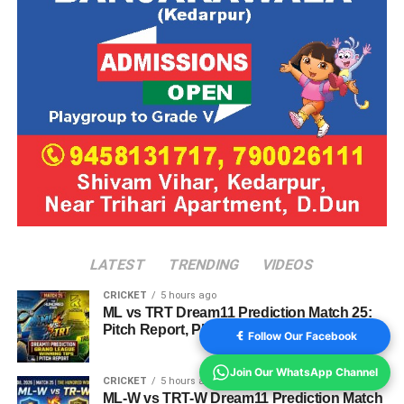
LATEST
TRENDING
VIDEOS
CRICKET
5 hours ago
ML vs TRT Dream11 Prediction Match 25:
Pitch Report, Playing 11 & Fantasy Tips
Follow Our Facebook
Join Our WhatsApp Channel
CRICKET
5 hours ago
ML-W vs TRT-W Dream11 Prediction Match