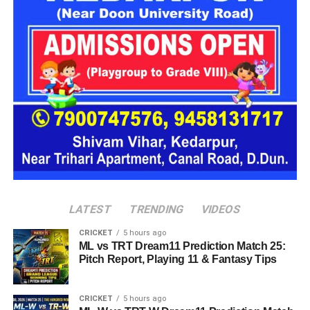
2
डॉ. जीएस
मेडिकल कॉलेज
प्राचार्य, मेडिकल
तितियाल
हल्द्वानी
कॉलेज अल्मोड़ा
3
डॉ. अजय कुमार
निदेशक, चिकित्सा
प्राचार्य, मेडिकल
आर्या
शिक्षा प्रभार
कॉलेज हल्द्वानी
4
डॉ. आशुतोष
प्राचार्य, मेडिकल
निदेशक, चिकित्सा
सयाना
कॉलेज श्रीनगर
शिक्षा
5
डॉ. चंद्र मोहन
प्राचार्य, मेडिकल
प्राचार्य, मेडिकल
सिंह रावत
कॉलेज हरिद्वार
कॉलेज श्रीनगर
6
डॉ. पंकज सिंह
प्रोफेसर, मेडिकल
प्रभारी प्राचार्य,
कॉलेज हल्द्वानी
मेडिकल कॉलेज
हरिद्वार
LATEST
TRENDING
VIDEOS
CRICKET
5 hours ago
ML vs TRT Dream11 Prediction Match 25:
Pitch Report, Playing 11 & Fantasy Tips
CRICKET
5 hours ago