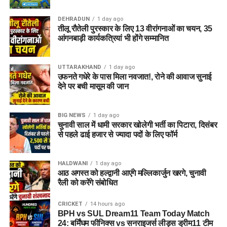
DEHRADUN
1 day ago
तीलू रौतेली पुरस्कार के लिए 13 वीरांगनाओं का चयन, 35
आंगनबाड़ी कार्यकत्रियां भी होंगे सम्मानित
UTTARAKHAND
1 day ago
उफनते गधेरे के पास मिला नवजात!, रोने की आवाज सुनाई
देने पर बची मासूम की जान
BIG NEWS
1 day ago
चुनावी साल में धामी सरकार खोलेगी भर्ती का पिटारा, दिसंबर
से पहले ढाई हजार से ज्यादा पदों के लिए फॉर्म
HALDWANI
1 day ago
आठ अगस्त को हल्द्वानी आएंगे मल्लिकार्जुन खरगे, चुनावी
रैली को करेंगे संबोधित
CRICKET
14 hours ago
BPH vs SUL Dream11 Team Today Match
24: बर्मिंघम फीनिक्स vs सनराइजर्स लीड्स ड्रीम11 टीम