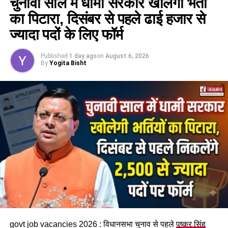
चुनावी साल में धामी सरकार खोलेगी भर्ती
का पिटारा, दिसंबर से पहले ढाई हजार से
32 चेहरे रेड जोन में, कट सकता है कई का
ज्यादा पदों के लिए फॉर्म
टिकट !
Published
1 day ago
on
August 6, 2026
By
Yogita Bisht
पार्टी के विश्वत सूत्रों से मिली जानकारी के मुताबिक
उत्तराखंड
के दो तिहाई
विधायकों का अगले विधानसभा चुनाव में टिकट कट सकता है। पार्टी और
संघ की ओर से राज्य में अपने हिस्से की सभी 47 सीटों पर कराए गए
आंतरिक सर्वे में 32 विधायकों के खिलाफ स्थानीय स्तर पर गहरी नाराजगी
की बात सामने आई है।
रिपोर्ट के मुताबिक लोग विधायकों से बेहद नाराज हैं। वो मानते हैं कि भाजपा
के दस साल के शासन में विकास के कई कार्य हुए हैं। लेकिन कई ऐसे काम हैं
जिनके वो आवाज उठाते रहे लेकिन उस पर कार्रवाई नहीं हुई। आंतरिक
कलह, कुछ स्तरों पर प्रशासनिक ढिलाई, युवाओं में नाराजगी की भी बात
सामने आई है। बीते कुछ समय में सोशल मीडिया पर भी इस तरीके के कई
मामले सामने आए हैं।
govt job vacancies 2026 : विधानसभा चुनाव से पहले
पुष्कर सिंह