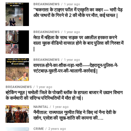
BREAKINGNEWS
1 year ago
“चकराता के टाइगर फॉल में प्रकृति का कहर — भारी पेड़
और पत्थरों के गिरने से 2 की मौके पर मौत, कई घायल |
BREAKINGNEWS
1 year ago
मेरठ में महिला के साथ सड़क पर अश्लील हरकत करने
वाला युवक वीडियो वायरल होने के बाद पुलिस की गिरफ्त में
|
BREAKINGNEWS
1 year ago
वायरल-होने-का-शौक-पड़ा-भारी-—-देहरादून-पुलिस-ने-
स्टंटबाज़-युवती-पर-की-चालानी-कार्रवाई |
BREAKINGNEWS
1 year ago
ब्रेकिंग न्यूज़ | चमोली जिले के पोखरी ब्लॉक के हापला बाजार में उद्यान विभाग
के कर्मचारी की संदिग्ध परिस्थितियों में मौत हो गई।
NAINITAL
1 year ago
नैनीताल: राज्यपाल गुरमीत सिंह ने किए मां नैना देवी के
दर्शन, प्रदेश की सुख-शांति की कामना की….
CRIME
2 years ago