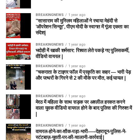
BREAKINGNEWS
1 year ago
“सासाराम की मुस्लिम महिलाओं ने रचाया मेहंदी से
‘ऑपरेशन सिन्दूर’, पीएम मोदी के स्वागत में गूंजा एकता का
संदेश|
BREAKINGNEWS
1 year ago
भदोही में खाकी शर्मसार: रिश्वत लेते पकड़े गए पुलिसकर्मी,
वीडियो वायरल |
BREAKINGNEWS
1 year ago
“चकराता के टाइगर फॉल में प्रकृति का कहर — भारी पेड़
और पत्थरों के गिरने से 2 की मौके पर मौत, कई घायल |
BREAKINGNEWS
1 year ago
मेरठ में महिला के साथ सड़क पर अश्लील हरकत करने
वाला युवक वीडियो वायरल होने के बाद पुलिस की गिरफ्त में
|
BREAKINGNEWS
1 year ago
वायरल-होने-का-शौक-पड़ा-भारी-—-देहरादून-पुलिस-ने-
स्टंटबाज़-युवती-पर-की-चालानी-कार्रवाई |