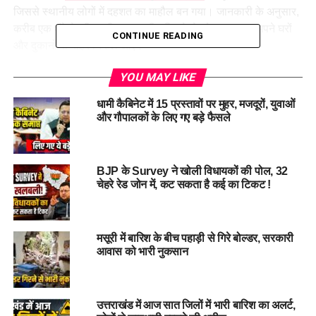
जिससे स्थानीय लोगों में दहशत का माहौल बन गया। जानकारी के अनुसार,
करीब एक घंटे के भीतर तीन बार जमीन हिलने से लोग घबराकर अपने घरों
CONTINUE READING
और दुकानों से बाहर निकल आए।
रिक्टर स्केल पर 3.1, 2.6 और 2.8 दर्ज
YOU MAY LIKE
धामी कैबिनेट में 15 प्रस्तावों पर मुहर, मजदूरों, युवाओं
की गई तीव्रता
और गौपालकों के लिए गए बड़े फैसले
मिली जानकारी के मुताबिक सुबह सुबह 10:32 बजे 3.1 तीव्रता और
10:46 बजे 2.6 तीव्रता के झटके दर्ज किए गए थे। दो हल्के झटकों के बाद
BJP के Survey ने खोली विधायकों की पोल, 32
11:31 बजे तीसरा झटका भी महसूस किया गया। इस झटके की तीव्रता
चेहरे रेड जोन में, कट सकता है कई का टिकट !
रिक्टर स्केल पर 2.8 दर्ज की गई।
मसूरी में बारिश के बीच पहाड़ी से गिरे बोल्डर, सरकारी
आवास को भारी नुकसान
उत्तराखंड में आज सात जिलों में भारी बारिश का अलर्ट,